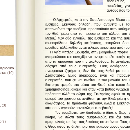
ευσεβισμός,
ευσεβείας, γί
αυτούς που το
Ο Αρχιερεύς, κατά την Θεία Λειτουργία δέεται πρ
ευσεβείς. Εκείνους δηλαδή, που αντίθετα με τ
απαρνούνται την ευσέβεια- προσπαθούν στην καθημε
τον Θεό, μέσα από το πρόσωπο του άλλου, του 
Μεταξύ των δύο εννοιών, της ευσέβειας και της ασέ
ερμαφρόδιτος δηλαδή κατάσταση, αφορώσα όσο
ευσεβείς, αλλά καθίστανται τελικώς χειρότεροι από του
Η Αγία Μητέρα Εκκλησία, στην μακραίωνη πορεία Τ
αντιμετώπισε και συνεχίζει να αντιμετωπίζει αυτήν 
από τα πρόσωπα που την ακολουθούν. Τα μεγαλύτε
δέχτηκε από τους ευσεβιστές. Ένας αδιάφορος 
εριοδικό
πνευματικά ζητήματα, δεν θα ασχοληθεί με το 
λεως
(10)
Δεσποτάδες. Ένας αδιάφορος, είναι και παραμέ
ευσεβιστής, που ζει και κινείται με τον μανδύα το
διάτρητο εμπρός στα μάτια του Θεού, κάτι τέτοιο δ
χρησιμοποιήσει, ακόμα και όταν κατά βάθος γνωρίζει 
πρόσωπα αλλά το σώμα της Εκκλησίας αφού τα πρ
ορισμό του χρόνου σε αντίθεση με την Εκκλησία η οπ
αιωνιότητας. Τα πρόσωπα φεύγουν, αλλά η Εκκλησία 
Σ
(3)
κάτι πουν αγνοούν παντελώς οι ευσεβιστές!
Τον ευσεβιστή, τον διαψεύδει ο ίδιος ο Θεός, α
κόσμο, να σώσει τους αμαρτωλούς και όχι τους
Σ
(7)
αμαρτωλούς και όχι τους δικαίους σε μετάνοια. Τους 
ο Θεός αφού το δηλητήριο που εκχέουν μόνον άρωμα 