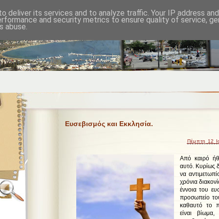
o deliver its services and to analyze traffic. Your IP address an
erformance and security metrics to ensure quality of service, g
s abuse.
Ευσεβισμός και Εκκλησία.
Πέμπτη 12 Ι
Από καιρό ήθ
αυτό. Κυρίως δ
να αντιμετωπί
χρόνια διακονί
έννοια του ευσ
προσωπείο το
καθαυτό το 
είναι βίωμα,