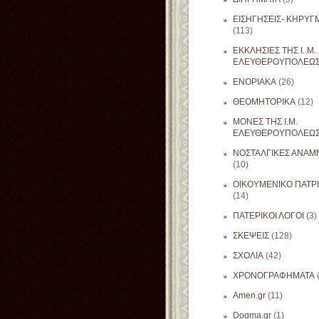
ΕΙΣΗΓΗΣΕΙΣ- ΚΗΡΥΓ
(113)
ΕΚΚΛΗΣΙΕΣ ΤΗΣ Ι. Μ.
ΕΛΕΥΘΕΡΟΥΠΟΛΕΩ
ΕΝΟΡΙΑΚΑ
(26)
ΘΕΟΜΗΤΟΡΙΚΑ
(12)
ΜΟΝΕΣ ΤΗΣ Ι.Μ.
ΕΛΕΥΘΕΡΟΥΠΟΛΕΩ
ΝΟΣΤΑΛΓΙΚΕΣ ΑΝΑΜΝ
(10)
ΟΙΚΟΥΜΕΝΙΚΟ ΠΑΤΡ
(14)
ΠΑΤΕΡΙΚΟΙ ΛΟΓΟΙ
(3)
ΣΚΕΨΕΙΣ
(128)
ΣΧΟΛΙΑ
(42)
ΧΡΟΝΟΓΡΑΦΗΜΑΤΑ
Amen.gr
(11)
Dogma.gr
(1)