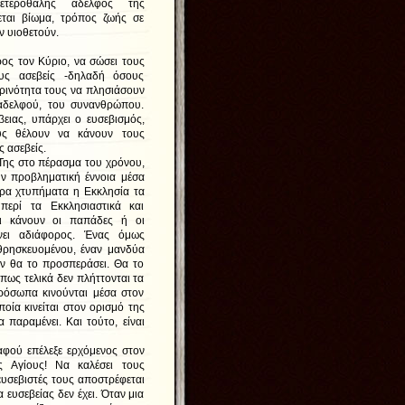
 ετεροθαλής αδελφός της
νεται βίωμα, τρόπος ζωής σε
ν υιοθετούν.
ος τον Κύριο, να σώσει τους
ους ασεβείς -δηλαδή όσους
ρινότητα τους να πλησιάσουν
αδελφού, του συνανθρώπου.
βειας, υπάρχει ο ευσεβισμός,
υς θέλουν να κάνουν τους
ς ασεβείς.
ης στο πέρασμα του χρόνου,
την προβληματική έννοια μέσα
ρα χτυπήματα η Εκκλησία τα
περί τα Εκκλησιαστικά και
τι κάνουν οι παπάδες ή οι
νει αδιάφορος. Ένας όμως
υ θρησκευομένου, έναν μανδύα
εν θα το προσπεράσει. Θα το
πως τελικά δεν πλήττονται τα
όσωπα κινούνται μέσα στον
οία κινείται στον ορισμό της
παραμένει. Και τούτο, είναι
φού επέλεξε ερχόμενος στον
 Αγίους! Να καλέσει τους
ευσεβιστές τους αποστρέφεται
ευσεβείας δεν έχει. Όταν μια