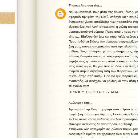
Thomas Andreou
είπε...
Νομίζω αγαπητέ, πως μέσα στις έννοιες ''έλεος, 
αφορούν την φύση του Θεού, υπάρχει και η ανθρώ
άνθρωπος γίνεται αποδέκτης των παραπάνω ενερ
είμαστε όλοι,ναι! Αυτή είπαμε είναι η γεύση του 
μεταπτωτικού ανθρώπου. Ποιος αυτό μπορεί να το
τίποτε... Εξάλλου δεν έχω και τόσο καλές σχέσεις με
Προσπαθώ να βιώσω την μετάνοια αναγνωρίζοντα
ζωή μου, που με απομακρύνει από την τελειότητα
ο Θεός. Σας απάντησα, γιατί το ερώτημα σας, εί
πάντως θεωρείτε τον εαυτό σας αμαρτωλό- όπως 
νομίζω πως η μετάνοια -την οποίαν εσείς επικαλε
πως είναι βίωμα, θα γίνει αιτία να δούμε το έλεος
ανήκετε στην ευσεβιστική τάξη των Φαρισαίων , κα
συντομότερο από αυτήν. Όσο για εμέ, παρακαλώ 
αναπνοής, να συνεχίσω να βρίσκομαι στην θέση το
το σχόλιο σας!
ΙΟΥΝΊΟΥ 13, 2014 1:27 Μ.Μ.
Ανώνυμος είπε...
Αγαπητέ πάτερ Θωμά, χαίρομε που τολμάτε να αγγ
μετρά ζωή από το χωρισμό της Εκκλησίας (Ορθό
το 17o αιώνα στους κόλπους του λουθηρανισμού, 
εξαλειφτεί αντιθέτως δε παρατηρούμε αύξηση!
Υπάρχουν δύο κατηγορίες ανθρώπων που εμφανίζ
ευσεβισμού: Πρώτοι και χειρότερη είναι αυτοί οι 