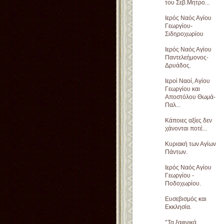
του Σεβ.Μητρο...
Ιερός Ναός Αγίου
Γεωργίου-
Σιδηροχωρίου
Ιερός Ναός Αγίου
Παντελεήμονος-
Δρυάδος.
Ιεροί Ναοί, Αγίου
Γεωργίου και
Αποστόλου Θωμά-
Παλ...
Κάποιες αξίες δεν
χάνονται ποτέ...
Κυριακή των Αγίων
Πάντων.
Ιερός Ναός Αγίου
Γεωργίου -
Ποδοχωρίου.
Ευσεβισμός και
Εκκλησία.
'’Τα ξαφνικά