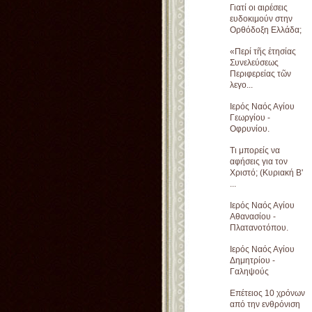
Γιατί οι αιρέσεις
ευδοκιμούν στην
Ορθόδοξη Ελλάδα;
«Περί τῆς ἐτησίας
Συνελεύσεως
Περιφερείας τῶν
λεγο...
Ιερός Ναός Αγίου
Γεωργίου -
Οφρυνίου.
Τι μπορείς να
αφήσεις για τον
Χριστό; (Κυριακή Β'
...
Ιερός Ναός Αγίου
Αθανασίου -
Πλατανοτόπου.
Ιερός Ναός Αγίου
Δημητρίου -
Γαληψούς
Επέτειος 10 χρόνων
από την ενθρόνιση