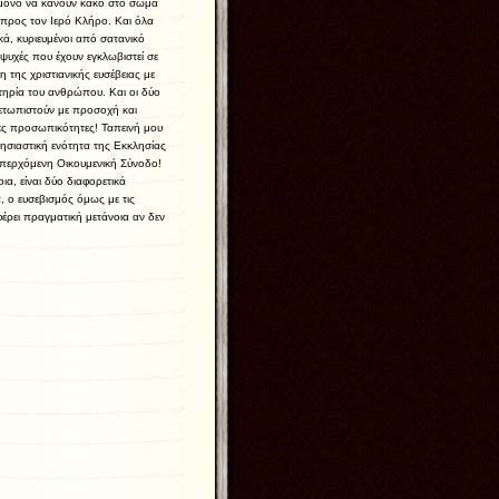
 μόνο να κάνουν κακό στο σώμα
 προς τον Ιερό Κλήρο. Και όλα
κά, κυριευμένοι από σατανικό
ς ψυχές που έχουν εγκλωβιστεί σε
της χριστιανικής ευσέβειας με
τηρία του ανθρώπου. Και οι δύο
ετωπιστούν με προσοχή και
νες προσωπικότητες! Ταπεινή μου
λησιαστική ενότητα της Εκκλησίας
 επερχόμενη Οικουμενική Σύνοδο!
ια, είναι δύο διαφορετικά
, ο ευσεβισμός όμως με τις
φέρει πραγματική μετάνοια αν δεν