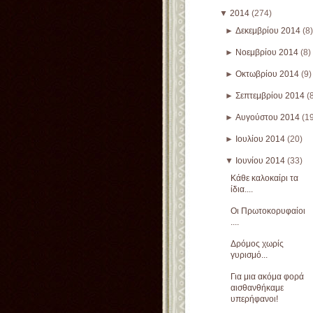
▼
2014
(274)
►
Δεκεμβρίου 2014
(8)
►
Νοεμβρίου 2014
(8)
►
Οκτωβρίου 2014
(9)
►
Σεπτεμβρίου 2014
(
►
Αυγούστου 2014
(1
►
Ιουλίου 2014
(20)
▼
Ιουνίου 2014
(33)
Κάθε καλοκαίρι τα
ίδια....
Οι Πρωτοκορυφαίοι
....
Δρόμος χωρίς
γυρισμό...
Για μια ακόμα φορά
αισθανθήκαμε
υπερήφανοι!