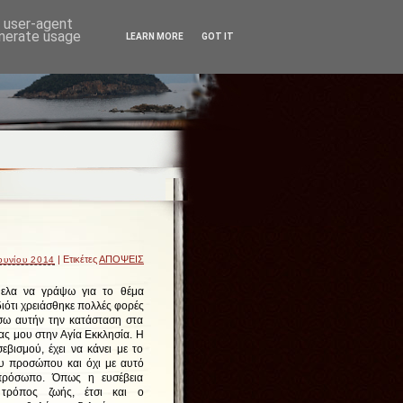
d user-agent
enerate usage
LEARN MORE
GOT IT
| Ετικέτες
ΑΠΟΨΕΙΣ
ουνίου 2014
ελα να γράψω για το θέμα
ιότι χρειάσθηκε πολλές φορές
σω αυτήν την κατάσταση στα
ας μου στην Αγία Εκκλησία. Η
εβισμού, έχει να κάνει με το
υ προσώπου και όχι με αυτό
πρόσωπο. Όπως η ευσέβεια
 τρόπος ζωής, έτσι και ο