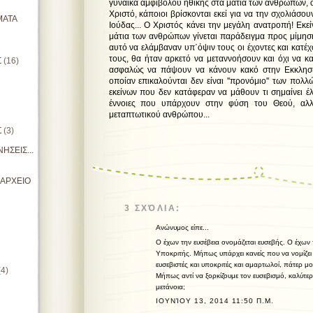
γυναίκα αμφιβόλου ηθικής στα μάτια των ανθρώπων, α
Χριστό, κάποιοι βρίσκονται εκεί για να την σχολιάσου
ΜΑΤΑ
Ιούδας... Ο Χριστός κάνει την μεγάλη ανατροπή! Εκε
μάτια των ανθρώπων γίνεται παράδειγμα προς μίμησ
αυτό να ελάμβαναν υπ΄όψιν τους οι έχοντες και κατέχ
τους, θα ήταν αρκετό να μεταννοήσουν και όχι να κ
Σ
(16)
ασφαλώς να πάψουν να κάνουν κακό στην Εκκλησία
οποίαν επικαλούνται δεν είναι ''προνόμιο'' των πολλ
εκείνων που δεν κατάφεραν να μάθουν τι σημαίνει έ
έννοιες που υπάρχουν στην φύση του Θεού, αλλ
μεταπτωτικού ανθρώπου...
π. Θωμάς Α
Σ
(3)
ΗΣΕΙΣ...
ΙΑΡΧΕΙΟ
3 ΣΧΌΛΙΑ:
Ανώνυμος είπε...
Ο έχων την ευσέβεια ονομάζεται ευσεβής. Ο έχων 
Υποκριτής. Μήπως υπάρχει κανείς που να νομίζει ό
ευσεβιστές και υποκριτές και αμαρτωλοί, πάτερ μο
(4)
Μήπως αντί να ξορκίζουμε τον ευσεβισμό, καλύτε
μετάνοια;
ΙΟΥΝΊΟΥ 13, 2014 11:50 Π.Μ.