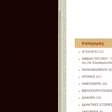
Κατηγορίες
ΑΓΙΟΛΟΓΙΟ
(32)
ΑΜΒΩΝ ΠΑΓΓΑΙΟΥ - Π
της Ι.Μ. Ελευθερουπό
ΑΝΑΚΟΙΝΩΘΕΝΤΑ
(6)
ΑΠΟΨΕΙΣ
(67)
ΑΦΙΕΡΩΜΑΤΑ
(38)
ΒΙΒΛΙΟΠΑΡΟΥΣΙΑΣΕΙ
ΔΙΑΦΟΡΑ
(19)
ΔΙΔΑΚΤΙΚΕΣ ΙΣΤΟΡΙΕ
ΔΙΗΓΗΜΑΤΑ
(9)