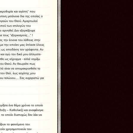
μακροθυμία και αγάπη'' που
πινη μετάνοια δια της οποίας ο
γειών του Θεού. Αμαρτωλοί
καρπού των επιλογών του
 αρνηθεί; Δεν εξορκίζουμε
 τους ''εξορκισμούς...'' !
ς την έννοια του λάθους στην
 με την οποίαν μας έπλασε όλους
χε ως αποδέκτη τον γράφοντα. Αν
και εγώ τον δικό μου άλλωστε-
ίσθε ως κήρυγμα - αλλά νομίζω
 του Θεού. Αν θεωρείτε πως
λό είναι να απομακρυνθείτε το
τον Θεό, έως εσχάτης μου
υ τελώνου.... Σας ευχαριστώ για
ίξετε ένα θέμα χρόνιο το οποίο
δοξη – Καθολική) και αναφάνηκε
το οποίο δυστυχώς δεν λέει να
ουν το φαινόμενο του
οποίοι χρησιμοποιούν τον