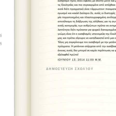
ευσεβισμό προς ίδιον όφελος με σκοπό μόνο και
τις Εκκλησίας και πιο συγκεκριμένα από απέχθεια
αυτά διότι πραγματικά είναι «άρρωστοι» πνευματι
εγωισμό και κακία! Δεύτεροι δε, αυτές οι δυστυχεί
μία παραποιημένη και πλαστογραφημένη αντίληψη 
αποτέλεσμα τη διάβρωση της αλήθειας για τη σω
αυτές κατηγορίες των ανθρώπων πρέπει να αντιμ
λεπτότητα διότι πρόκειται για ψυχικά διαταραγμέ
γνώμη είναι ότι ο ευσεβισμός υπονομεύει την Εκκ
8)
μας και πρέπει σίγουρα να καταδικαστεί από μια
Τέλος μη συγκρίνουμε τον ευσεβισμό με την μετάνο
9)
πράγματα. Η μετάνοια επέρχεται από την ευσέβεια
έννοιες αυτές δεν μπορεί σε καμία περίπτωση να 
εξαλειφθεί πρώτα!
ΙΟΥΝΊΟΥ 13, 2014 11:00 Μ.Μ.
ΔΗΜΟΣΊΕΥΣΗ ΣΧΟΛΊΟΥ