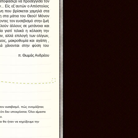
ποφασίζει να προσεγγίσει τον
ν... Είς εξ΄αυτών ο Απόστολος
ίνη που βρίσκεται χαμηλά στα
η στα μάτια του Θεού! Μόνον
οντες τον ευσεβισμό στην ζωή
αλούν άλλους σε μετάνοια και
 γιατί τελικά η κόλαση την
ών, αλλά επιλογή των ολίγων,
λεος, μακροθυμία και αγάπη ,
ά χάνονται στην φύση του
νδρέου
τον ευσεβισμό, πώς ονομάζεται;
τι δεν υποκρίνεται; Όλοι είμαστε
υ.
ρα θα ήταν να κηρύξουμε την