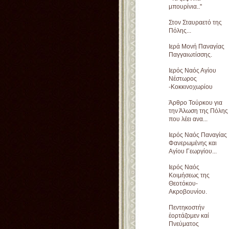
μπουρίνια..''
Στον Σταυραετό της
Πόλης...
Iερά Μονή Παναγίας
Παγγαιωτίσσης.
Ιερός Ναός Αγίου
Νέστωρος
-Κοκκινοχωρίου
Άρθρο Τούρκου για
την Άλωση της Πόλης
που λέει ανα...
Ιερός Ναός Παναγίας
Φανερωμένης και
Αγίου Γεωργίου...
Ιερός Ναός
Κοιμήσεως της
Θεοτόκου-
Ακροβουνίου.
Πεντηκοστήν
ἑορτάζομεν καί
Πνεύματος