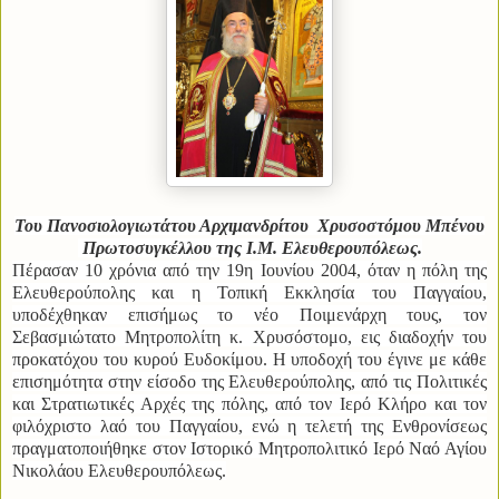
Του Πανοσιολογιωτάτου Αρχιμανδρίτου Χρυσοστόμου Μπένου
Πρωτοσυγκέλλου της Ι.Μ. Ελευθερουπόλεως.
Πέρασαν 10 χρόνια από την 19η Ιουνίου 2004, όταν η πόλη της
Ελευθερούπολης και η Τοπική Εκκλησία του Παγγαίου,
υποδέχθηκαν επισήμως το νέο Ποιμε
νάρχη τους, τον
Σεβασμιώτατο Μητροπολίτη κ. Χρυσόστομο, εις διαδοχήν του
προκατόχου του κυρού Ευδοκίμου.
Η υποδοχή του έγινε με κάθε
επισημότητα στην είσοδο της Ελευθερούπολης, από τις Πολιτικές
και Στρατιωτικές Αρχές της πόλης, από τον Ιερό Κλήρο και τον
φιλόχριστο λαό του Παγγαίου, ενώ η τελετή της Ενθρονίσεως
πραγματοποιήθηκε στον Ιστορικό Μητροπολιτικό Ιερό Ναό Αγίου
Νικολάου Ελευθερουπόλεως.