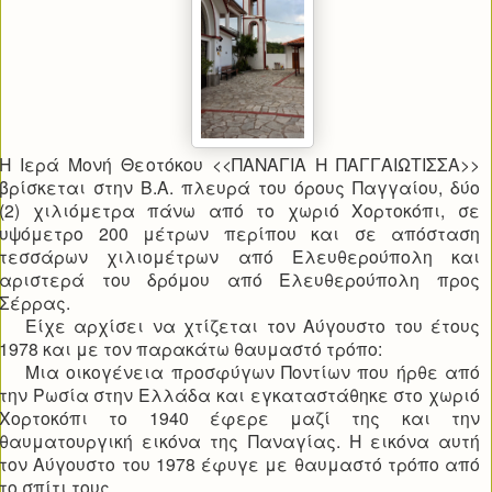
Η Ιερά Μονή Θεοτόκου <<ΠΑΝΑΓΙΑ Η ΠΑΓΓΑΙΩΤΙΣΣΑ>>
βρίσκεται στην Β.Α. πλευρά του όρους Παγγαίου, δύο
(2) χιλιόμετρα πάνω από το χωριό Χορτοκόπι, σε
υψόμετρο 200 μέτρων περίπου και σε απόσταση
τεσσάρων χιλιομέτρων από Ελευθερούπολη και
αριστερά του δρόμου από Ελευθερούπολη προς
Σέρρας.
Είχε αρχίσει να χτίζεται τον Αύγουστο του έτους
1978 και με τον παρακάτω θαυμαστό τρόπο:
Μια οικογένεια προσφύγων Ποντίων που ήρθε από
την Ρωσία στην Ελλάδα και εγκαταστάθηκε στο χωριό
Χορτοκόπι το 1940 έφερε μαζί της και την
θαυματουργική εικόνα της Παναγίας. Η εικόνα αυτή
τον Αύγουστο του 1978 έφυγε με θαυμαστό τρόπο από
το σπίτι τους.