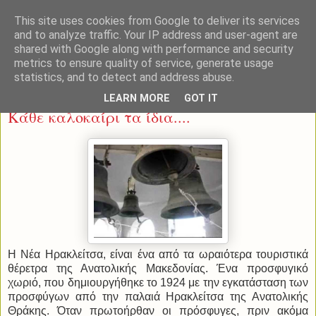
This site uses cookies from Google to deliver its services
and to analyze traffic. Your IP address and user-agent are
shared with Google along with performance and security
metrics to ensure quality of service, generate usage
statistics, and to detect and address abuse.
Δευτέρα 30 Ιουνίου 2014
LEARN MORE
GOT IT
Κάθε καλοκαίρι τα ίδια....
Η Νέα Ηρακλείτσα, είναι ένα από τα ωραιότερα τουριστικά
θέρετρα της Ανατολικής Μακεδονίας. Ένα προσφυγικό
χωριό, που δημιουργήθηκε το 1924 με την εγκατάσταση των
προσφύγων από την παλαιά Ηρακλείτσα της Ανατολικής
Θράκης. Όταν πρωτοήρθαν οι πρόσφυγες, πριν ακόμα