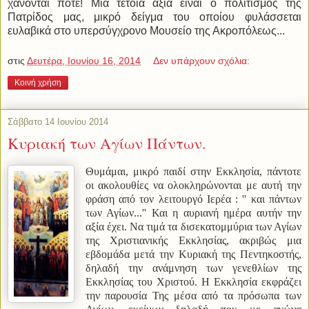
χάνονται ποτέ! Μια τέτοια αξία είναι ο πολιτισμός της
Πατρίδος μας, μικρό δείγμα του οποίου φυλάσσεται
ευλαβικά στο υπερσύγχρονο Μουσείο της Ακροπόλεως...
στις
Δευτέρα, Ιουνίου 16, 2014
Δεν υπάρχουν σχόλια:
Κοινή χρήση
Σάββατο 14 Ιουνίου 2014
Κυριακή των Αγίων Πάντων.
Θυμάμαι, μικρό παιδί στην Εκκλησία, πάντοτε
οι ακολουθίες να ολοκληρώνονται με αυτή την
φράση από τον λειτουργό Ιερέα : '' και πάντων
των Αγίων...'' Και η αυριανή ημέρα αυτήν την
αξία έχει. Να τιμά τα δισεκατομμύρια των Αγίων
της Χριστιανικής Εκκλησίας, ακριβώς μια
εβδομάδα μετά την Κυριακή της Πεντηκοστής,
δηλαδή την ανάμνηση των γενεθλίων της
Εκκλησίας του Χριστού. Η Εκκλησία εκφράζει
την παρουσία Της μέσα από τα πρόσωπα των