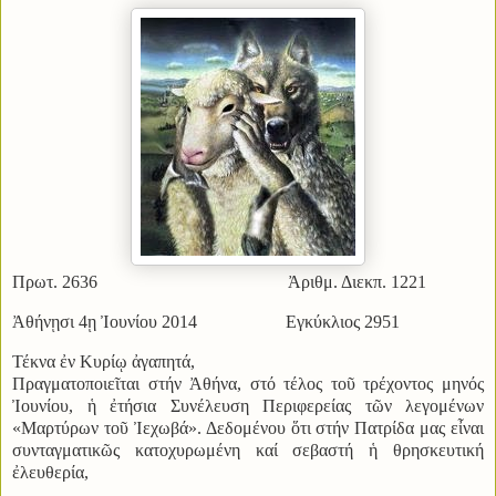
Πρωτ. 2636
Ἀριθμ. Διεκπ. 1221
Ἀθήνῃσι 4ῃ Ἰουνίου 2014
Εγκύκλιος 2951
Τέκνα ἐν Κυρίῳ ἀγαπητά,
Πραγματοποιεῖται στήν Ἀθήνα, στό τέλος τοῦ τρέχοντος μηνός
Ἰουνίου, ἡ ἐτήσια Συνέλευση Περιφερείας τῶν λεγομένων
«Μαρτύρων τοῦ Ἰεχωβά». Δεδομένου ὅτι στήν Πατρίδα μας εἶναι
συνταγματικῶς κατοχυρωμένη καί σεβαστή ἡ θρησκευτική
ἐλευθερία,