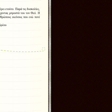
έρει ετούτο. Παρά τις δυσκολίες,
 έχοντας μπροστά του τον Θεό. Η
νθρώπους εκείνους που ενώ ποτέ
.
δρέου