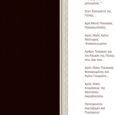
μπουρίνια..''
Στον Σταυραετό της
Πόλης...
Iερά Μονή Παναγίας
Παγγαιωτίσσης.
Ιερός Ναός Αγίου
Νέστωρος
-Κοκκινοχωρίου
Άρθρο Τούρκου για
την Άλωση της Πόλης
που λέει ανα...
Ιερός Ναός Παναγίας
Φανερωμένης και
Αγίου Γεωργίου...
Ιερός Ναός
Κοιμήσεως της
Θεοτόκου-
Ακροβουνίου.
Πεντηκοστήν
ἑορτάζομεν καί
Πνεύματος