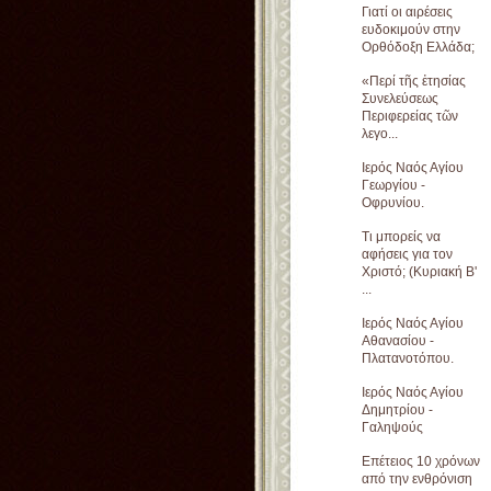
Γιατί οι αιρέσεις
ευδοκιμούν στην
Ορθόδοξη Ελλάδα;
«Περί τῆς ἐτησίας
Συνελεύσεως
Περιφερείας τῶν
λεγο...
Ιερός Ναός Αγίου
Γεωργίου -
Οφρυνίου.
Τι μπορείς να
αφήσεις για τον
Χριστό; (Κυριακή Β'
...
Ιερός Ναός Αγίου
Αθανασίου -
Πλατανοτόπου.
Ιερός Ναός Αγίου
Δημητρίου -
Γαληψούς
Επέτειος 10 χρόνων
από την ενθρόνιση