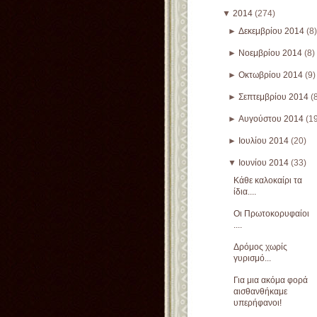
▼
2014
(274)
►
Δεκεμβρίου 2014
(8)
►
Νοεμβρίου 2014
(8)
►
Οκτωβρίου 2014
(9)
►
Σεπτεμβρίου 2014
(
►
Αυγούστου 2014
(1
►
Ιουλίου 2014
(20)
▼
Ιουνίου 2014
(33)
Κάθε καλοκαίρι τα
ίδια....
Οι Πρωτοκορυφαίοι
....
Δρόμος χωρίς
γυρισμό...
Για μια ακόμα φορά
αισθανθήκαμε
υπερήφανοι!