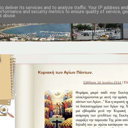
o deliver its services and to analyze traffic. Your IP address an
erformance and security metrics to ensure quality of service, g
s abuse.
Κυριακή των Αγίων Πάντων.
| Ετ
Σάββατο 14 Ιουνίου 2014
Θυμάμαι, μικρό παιδί στην Εκκλησ
ολοκληρώνονται με αυτή την φράση α
πάντων των Αγίων...'' Και η αυριανή η
τα δισεκατομμύρια των Αγίων της Χ
μια εβδομάδα μετά την Κυριακή 
ανάμνηση των γενεθλίων της Εκκλη
εκφράζει την παρουσία Της μέσα από
δηλαδή που με αγώνα κατάφεραν να