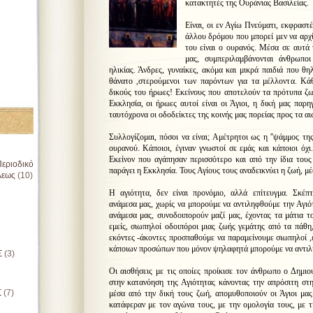
κατακτητές της Ουράνιας Βασιλείας.
Είναι, οι εν Αγίω Πνεύματι, εκφραστέ
άλλου δρόμου που μπορεί μεν να αρχί
του είναι ο ουρανός.
Μέσα σε αυτά 
μας, συμπεριλαμβάνονται άνθρωποι
ηλικίας. Άνδρες, γυναίκες, ακόμα και μικρά παιδιά που θ
θάνατο ,στερούμενοι των παρόντων για τα μέλλοντα. Κάθ
δικούς του ήρωες! Εκείνους που αποτελούν τα πρότυπα ζω
Εκκλησία, οι ήρωες αυτοί είναι οι Άγιοι, η δική μας παρ
ταυτόχρονα οι οδοδείκτες της κοινής μας πορείας προς τα αι
Συλλογίζομαι, πόσοι να είναι; Αμέτρητοι ως η ''ψάμμος τη
ουρανού. Κάποιοι, έγιναν γνωστοί σε εμάς και κάποιοι όχι
Εκείνον που αγάπησαν περισσότερο και από την ίδια τους
εριοδικό
παράγει η Εκκλησία. Τους Αγίους τους αναδεικνύει η ζωή, μ
λεως
(10)
Η αγιότητα, δεν είναι προνόμιο, αλλά επίτευγμα. Σκέπ
ανάμεσα μας, χωρίς να μπορούμε να αντιληφθούμε την Αγιότ
ανάμεσα μας, συνοδοιπορούν μαζί μας, έχοντας τα μάτια τ
εμείς, σιωπηλοί οδοιπόροι μιας ζωής γεμάτης από τα πάθη,
εκόντες -άκοντες προσπαθούμε να παραμείνουμε σιωπηλοί ,
κάποιων προσώπων που μόνον ψηλαφητά μπορούμε να αντι
Σ
(3)
Οι αισθήσεις με τις οποίες προίκισε τον άνθρωπο ο Δημιο
στην κατανόηση της Αγιότητας κάνοντας την απρόσιτη στ
Σ
(7)
μέσα από την δική τους ζωή, απομυθοποιούν οι Άγιοι μας
κατάφεραν με τον αγώνα τους, με την ομολογία τους, με τ