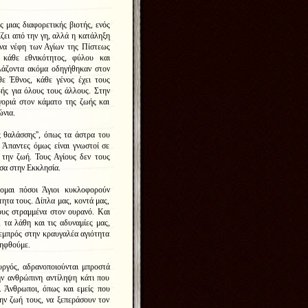
ς μιας διαφορετικής βιοτής, ενός
ζει από την γη, αλλά η κατάληξη
να νέφη των Αγίων της Πίστεως
 κάθε εθνικότητος, φύλου και
ηλάζοντα ακόμα οδηγήθηκαν στον
ε Έθνος, κάθε γένος έχει τους
ής για όλους τους άλλους. Στην
ηγοριά στον κάματο της ζωής και
ώνια.
ς θαλά
σσης'', όπως τα άστρα του
. Άπαντες όμως είναι γνωστοί σε
 την ζωή. Τους Αγίους δεν τους
έσα στην Εκκλησία.
τομαι πόσοι Άγιοι κυκλοφορούν
ητα τους. Δίπλα μας, κοντά μας,
ους στραμμένα στον ουρανό. Και
 τα λάθη και τις αδυναμίες μας,
εμπρός στην κραυγαλέα αγιότητα
ληφθούμε.
υργός, αδρανοποιούνται μπροστά
ην ανθρώπινη αντίληψη κάτι που
. Άνθρωποι, όπως και εμείς που
ην ζωή τους, να ξεπεράσουν τον