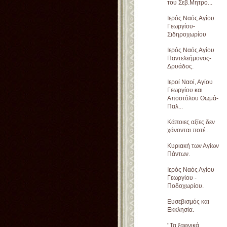
του Σεβ.Μητρο...
Ιερός Ναός Αγίου
Γεωργίου-
Σιδηροχωρίου
Ιερός Ναός Αγίου
Παντελεήμονος-
Δρυάδος.
Ιεροί Ναοί, Αγίου
Γεωργίου και
Αποστόλου Θωμά-
Παλ...
Κάποιες αξίες δεν
χάνονται ποτέ...
Κυριακή των Αγίων
Πάντων.
Ιερός Ναός Αγίου
Γεωργίου -
Ποδοχωρίου.
Ευσεβισμός και
Εκκλησία.
'’Τα ξαφνικά