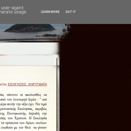
d user-agent
enerate usage
LEARN MORE
GOT IT
ικέτες
ΕΙΣΗΓΗΣΕΙΣ- ΚΗΡΥΓΜΑΤΑ
ία, πάντοτε οι ακολουθίες να
πό τον λειτουργό Ιερέα : '' και
μέρα αυτήν την αξία έχει. Να τιμά
ριστιανικής Εκκλησίας, ακριβώς
της Πεντηκοστής, δηλαδή την
σίας του Χριστού. Η Εκκλησία
 τα πρόσωπα των Αγίων, εκείνων
 ενωθούν με τον Θεό να γίνουν