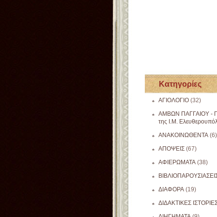
Κατηγορίες
ΑΓΙΟΛΟΓΙΟ
(32)
ΑΜΒΩΝ ΠΑΓΓΑΙΟΥ - Π
της Ι.Μ. Ελευθερουπό
ΑΝΑΚΟΙΝΩΘΕΝΤΑ
(6)
ΑΠΟΨΕΙΣ
(67)
ΑΦΙΕΡΩΜΑΤΑ
(38)
ΒΙΒΛΙΟΠΑΡΟΥΣΙΑΣΕΙ
ΔΙΑΦΟΡΑ
(19)
ΔΙΔΑΚΤΙΚΕΣ ΙΣΤΟΡΙΕ
ΔΙΗΓΗΜΑΤΑ
(9)