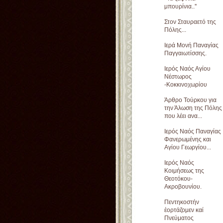
μπουρίνια..''
Στον Σταυραετό της
Πόλης...
Iερά Μονή Παναγίας
Παγγαιωτίσσης.
Ιερός Ναός Αγίου
Νέστωρος
-Κοκκινοχωρίου
Άρθρο Τούρκου για
την Άλωση της Πόλης
που λέει ανα...
Ιερός Ναός Παναγίας
Φανερωμένης και
Αγίου Γεωργίου...
Ιερός Ναός
Κοιμήσεως της
Θεοτόκου-
Ακροβουνίου.
Πεντηκοστήν
ἑορτάζομεν καί
Πνεύματος