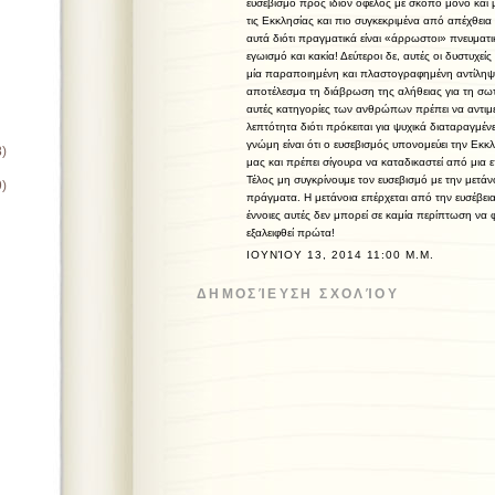
ευσεβισμό προς ίδιον όφελος με σκοπό μόνο και
τις Εκκλησίας και πιο συγκεκριμένα από απέχθεια
αυτά διότι πραγματικά είναι «άρρωστοι» πνευματι
εγωισμό και κακία! Δεύτεροι δε, αυτές οι δυστυχεί
μία παραποιημένη και πλαστογραφημένη αντίληψη 
αποτέλεσμα τη διάβρωση της αλήθειας για τη σω
αυτές κατηγορίες των ανθρώπων πρέπει να αντιμ
λεπτότητα διότι πρόκειται για ψυχικά διαταραγμέ
γνώμη είναι ότι ο ευσεβισμός υπονομεύει την Εκκ
8)
μας και πρέπει σίγουρα να καταδικαστεί από μια
Τέλος μη συγκρίνουμε τον ευσεβισμό με την μετάνο
9)
πράγματα. Η μετάνοια επέρχεται από την ευσέβεια
έννοιες αυτές δεν μπορεί σε καμία περίπτωση να 
εξαλειφθεί πρώτα!
ΙΟΥΝΊΟΥ 13, 2014 11:00 Μ.Μ.
ΔΗΜΟΣΊΕΥΣΗ ΣΧΟΛΊΟΥ