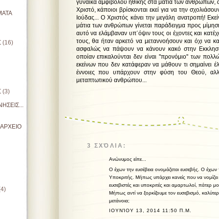
γυναίκα αμφιβόλου ηθικής στα μάτια των ανθρώπων, α
Χριστό, κάποιοι βρίσκονται εκεί για να την σχολιάσου
ΜΑΤΑ
Ιούδας... Ο Χριστός κάνει την μεγάλη ανατροπή! Εκε
μάτια των ανθρώπων γίνεται παράδειγμα προς μίμησ
αυτό να ελάμβαναν υπ΄όψιν τους οι έχοντες και κατέχ
τους, θα ήταν αρκετό να μεταννοήσουν και όχι να κ
Σ
(16)
ασφαλώς να πάψουν να κάνουν κακό στην Εκκλησία
οποίαν επικαλούνται δεν είναι ''προνόμιο'' των πολλ
εκείνων που δεν κατάφεραν να μάθουν τι σημαίνει έ
έννοιες που υπάρχουν στην φύση του Θεού, αλλ
μεταπτωτικού ανθρώπου...
π. Θωμάς Α
Σ
(3)
ΗΣΕΙΣ...
ΙΑΡΧΕΙΟ
3 ΣΧΌΛΙΑ:
Ανώνυμος είπε...
Ο έχων την ευσέβεια ονομάζεται ευσεβής. Ο έχων 
Υποκριτής. Μήπως υπάρχει κανείς που να νομίζει ό
ευσεβιστές και υποκριτές και αμαρτωλοί, πάτερ μο
(4)
Μήπως αντί να ξορκίζουμε τον ευσεβισμό, καλύτε
μετάνοια;
ΙΟΥΝΊΟΥ 13, 2014 11:50 Π.Μ.