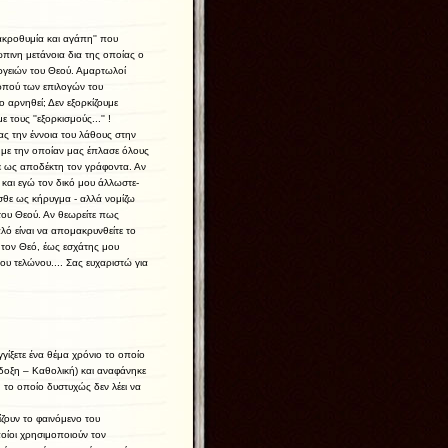
μακροθυμία και αγάπη'' που
πινη μετάνοια δια της οποίας ο
γειών του Θεού. Αμαρτωλοί
καρπού των επιλογών του
 αρνηθεί; Δεν εξορκίζουμε
 τους ''εξορκισμούς...'' !
ς την έννοια του λάθους στην
 με την οποίαν μας έπλασε όλους
χε ως αποδέκτη τον γράφοντα. Αν
και εγώ τον δικό μου άλλωστε-
ίσθε ως κήρυγμα - αλλά νομίζω
 του Θεού. Αν θεωρείτε πως
λό είναι να απομακρυνθείτε το
τον Θεό, έως εσχάτης μου
υ τελώνου.... Σας ευχαριστώ για
ίξετε ένα θέμα χρόνιο το οποίο
δοξη – Καθολική) και αναφάνηκε
το οποίο δυστυχώς δεν λέει να
ουν το φαινόμενο του
οποίοι χρησιμοποιούν τον