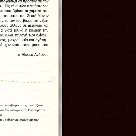
ποφασίζει να προσεγγίσει τον
ν... Είς εξ΄αυτών ο Απόστολος
ίνη που βρίσκεται χαμηλά στα
η στα μάτια του Θεού! Μόνον
οντες τον ευσεβισμό στην ζωή
αλούν άλλους σε μετάνοια και
 γιατί τελικά η κόλαση την
ών, αλλά επιλογή των ολίγων,
λεος, μακροθυμία και αγάπη ,
ά χάνονται στην φύση του
νδρέου
τον ευσεβισμό, πώς ονομάζεται;
τι δεν υποκρίνεται; Όλοι είμαστε
υ.
ρα θα ήταν να κηρύξουμε την