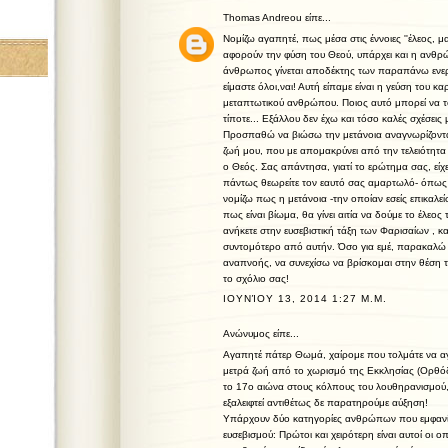
Thomas Andreou
είπε...
Νομίζω αγαπητέ, πως μέσα στις έννοιες ''έλεος, 
αφορούν την φύση του Θεού, υπάρχει και η ανθρώ
άνθρωπος γίνεται αποδέκτης των παραπάνω ενερ
είμαστε όλοι,ναι! Αυτή είπαμε είναι η γεύση του 
μεταπτωτικού ανθρώπου. Ποιος αυτό μπορεί να το
τίποτε... Εξάλλου δεν έχω και τόσο καλές σχέσεις με
Προσπαθώ να βιώσω την μετάνοια αναγνωρίζοντα
ζωή μου, που με απομακρύνει από την τελειότητα
ο Θεός. Σας απάντησα, γιατί το ερώτημα σας, εί
πάντως θεωρείτε τον εαυτό σας αμαρτωλό- όπως 
νομίζω πως η μετάνοια -την οποίαν εσείς επικαλε
πως είναι βίωμα, θα γίνει αιτία να δούμε το έλεος
ανήκετε στην ευσεβιστική τάξη των Φαρισαίων , κα
συντομότερο από αυτήν. Όσο για εμέ, παρακαλώ 
αναπνοής, να συνεχίσω να βρίσκομαι στην θέση το
το σχόλιο σας!
ΙΟΥΝΊΟΥ 13, 2014 1:27 Μ.Μ.
Ανώνυμος είπε...
Αγαπητέ πάτερ Θωμά, χαίρομε που τολμάτε να αγγ
μετρά ζωή από το χωρισμό της Εκκλησίας (Ορθό
το 17o αιώνα στους κόλπους του λουθηρανισμού, 
εξαλειφτεί αντιθέτως δε παρατηρούμε αύξηση!
Υπάρχουν δύο κατηγορίες ανθρώπων που εμφανίζ
ευσεβισμού: Πρώτοι και χειρότερη είναι αυτοί οι 