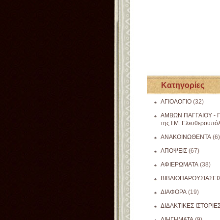
Κατηγορίες
ΑΓΙΟΛΟΓΙΟ
(32)
ΑΜΒΩΝ ΠΑΓΓΑΙΟΥ - Π
της Ι.Μ. Ελευθερουπό
ΑΝΑΚΟΙΝΩΘΕΝΤΑ
(6)
ΑΠΟΨΕΙΣ
(67)
ΑΦΙΕΡΩΜΑΤΑ
(38)
ΒΙΒΛΙΟΠΑΡΟΥΣΙΑΣΕΙ
ΔΙΑΦΟΡΑ
(19)
ΔΙΔΑΚΤΙΚΕΣ ΙΣΤΟΡΙΕ
ΔΙΗΓΗΜΑΤΑ
(9)