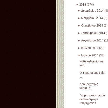
▼
2014
(274)
►
Δεκεμβρίου 2014
(8)
►
Νοεμβρίου 2014
(8)
►
Οκτωβρίου 2014
(9)
►
Σεπτεμβρίου 2014
(
►
Αυγούστου 2014
(1
►
Ιουλίου 2014
(20)
▼
Ιουνίου 2014
(33)
Κάθε καλοκαίρι τα
ίδια....
Οι Πρωτοκορυφαίοι
....
Δρόμος χωρίς
γυρισμό...
Για μια ακόμα φορά
αισθανθήκαμε
υπερήφανοι!