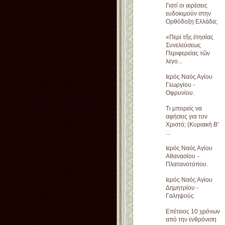
Γιατί οι αιρέσεις
ευδοκιμούν στην
Ορθόδοξη Ελλάδα;
«Περί τῆς ἐτησίας
Συνελεύσεως
Περιφερείας τῶν
λεγο...
Ιερός Ναός Αγίου
Γεωργίου -
Οφρυνίου.
Τι μπορείς να
αφήσεις για τον
Χριστό; (Κυριακή Β'
...
Ιερός Ναός Αγίου
Αθανασίου -
Πλατανοτόπου.
Ιερός Ναός Αγίου
Δημητρίου -
Γαληψούς
Επέτειος 10 χρόνων
από την ενθρόνιση