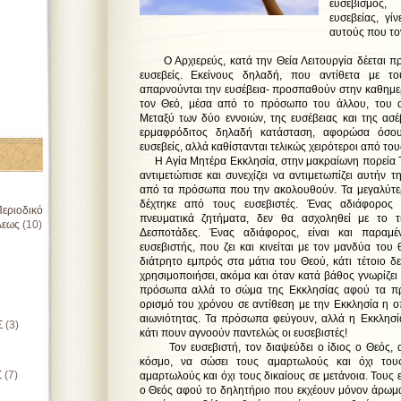
ευσεβισμός,
ευσεβείας, γί
αυτούς που το
Ο Αρχιερεύς, κατά την Θεία Λειτουργία δέεται πρ
ευσεβείς. Εκείνους δηλαδή, που αντίθετα με τ
απαρνούνται την ευσέβεια- προσπαθούν στην καθημε
τον Θεό, μέσα από το πρόσωπο του άλλου, του 
Μεταξύ των δύο εννοιών, της ευσέβειας και της ασέ
ερμαφρόδιτος δηλαδή κατάσταση, αφορώσα όσο
ευσεβείς, αλλά καθίστανται τελικώς χειρότεροι από του
Η Αγία Μητέρα Εκκλησία, στην μακραίωνη πορεία Τ
αντιμετώπισε και συνεχίζει να αντιμετωπίζει αυτήν 
από τα πρόσωπα που την ακολουθούν. Τα μεγαλύτε
δέχτηκε από τους ευσεβιστές. Ένας αδιάφορος 
εριοδικό
πνευματικά ζητήματα, δεν θα ασχοληθεί με το 
λεως
(10)
Δεσποτάδες. Ένας αδιάφορος, είναι και παραμέ
ευσεβιστής, που ζει και κινείται με τον μανδύα το
διάτρητο εμπρός στα μάτια του Θεού, κάτι τέτοιο δ
χρησιμοποιήσει, ακόμα και όταν κατά βάθος γνωρίζει 
πρόσωπα αλλά το σώμα της Εκκλησίας αφού τα πρ
ορισμό του χρόνου σε αντίθεση με την Εκκλησία η οπ
αιωνιότητας. Τα πρόσωπα φεύγουν, αλλά η Εκκλησία 
Σ
(3)
κάτι πουν αγνοούν παντελώς οι ευσεβιστές!
Τον ευσεβιστή, τον διαψεύδει ο ίδιος ο Θεός, α
κόσμο, να σώσει τους αμαρτωλούς και όχι τους
Σ
(7)
αμαρτωλούς και όχι τους δικαίους σε μετάνοια. Τους 
ο Θεός αφού το δηλητήριο που εκχέουν μόνον άρωμα 