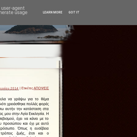
d user-agent
enerate usage
LEARN MORE
GOT IT
| Ετικέτες
ΑΠΟΨΕΙΣ
ουνίου 2014
ελα να γράψω για το θέμα
ιότι χρειάσθηκε πολλές φορές
σω αυτήν την κατάσταση στα
ας μου στην Αγία Εκκλησία. Η
εβισμού, έχει να κάνει με το
υ προσώπου και όχι με αυτό
πρόσωπο. Όπως η ευσέβεια
 τρόπος ζωής, έτσι και ο