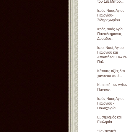
του Σεβ.Μητρο...
Ιερός Ναός Αγίου
Γεωργίου-
Σιδηροχωρίου
Ιερός Ναός Αγίου
Παντελεήμονος-
Δρυάδος.
Ιεροί Ναοί, Αγίου
Γεωργίου και
Αποστόλου Θωμά-
Παλ...
Κάποιες αξίες δεν
χάνονται ποτέ...
Κυριακή των Αγίων
Πάντων.
Ιερός Ναός Αγίου
Γεωργίου -
Ποδοχωρίου.
Ευσεβισμός και
Εκκλησία.
'’Τα ξαφνικά