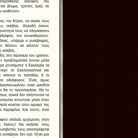
 ετεροθαλής αδελφός της
νεται βίωμα, τρόπος ζωής σε
ν υιοθετούν.
ος τον Κύριο, να σώσει τους
ους ασεβείς -δηλαδή όσους
ρινότητα τους να πλησιάσουν
αδελφού, του συνανθρώπου.
βειας, υπάρχει ο ευσεβισμός,
υς θέλουν να κάνουν τους
ς ασεβείς.
ης στο πέρασμα του χρόνου,
την προβληματική έννοια μέσα
ρα χτυπήματα η Εκκλησία τα
περί τα Εκκλησιαστικά και
τι κάνουν οι παπάδες ή οι
νει αδιάφορος. Ένας όμως
υ θρησκευομένου, έναν μανδύα
εν θα το προσπεράσει. Θα το
πως τελικά δεν πλήττονται τα
όσωπα κινούνται μέσα στον
οία κινείται στον ορισμό της
παραμένει. Και τούτο, είναι
φού επέλεξε ερχόμενος στον
 Αγίους! Να καλέσει τους
ευσεβιστές τους αποστρέφεται
ευσεβείας δεν έχει. Όταν μια