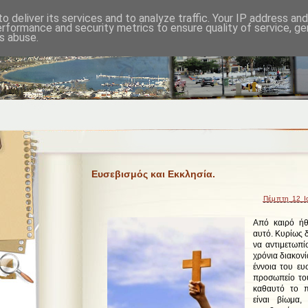
o deliver its services and to analyze traffic. Your IP address an
erformance and security metrics to ensure quality of service, g
s abuse.
Ευσεβισμός και Εκκλησία.
Πέμπτη 12 Ι
Από καιρό ήθ
αυτό. Κυρίως δ
να αντιμετωπί
χρόνια διακονί
έννοια του ευσ
προσωπείο το
καθαυτό το 
είναι βίωμα,