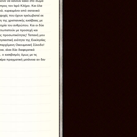
 μόνο να κάνουν κακό στο σώμα
 προς τον Ιερό Κλήρο. Και όλα
κά, κυριευμένοι από σατανικό
ς ψυχές που έχουν εγκλωβιστεί σε
της χριστιανικής ευσέβειας με
τηρία του ανθρώπου. Και οι δύο
ετωπιστούν με προσοχή και
νες προσωπικότητες! Ταπεινή μου
λησιαστική ενότητα της Εκκλησίας
 επερχόμενη Οικουμενική Σύνοδο!
ια, είναι δύο διαφορετικά
, ο ευσεβισμός όμως με τις
φέρει πραγματική μετάνοια αν δεν