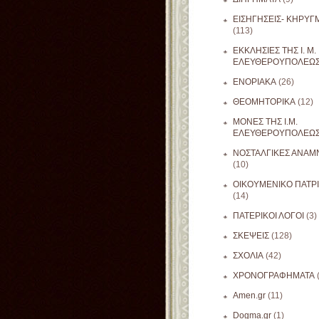
ΕΙΣΗΓΗΣΕΙΣ- ΚΗΡΥΓ
(113)
ΕΚΚΛΗΣΙΕΣ ΤΗΣ Ι. Μ.
ΕΛΕΥΘΕΡΟΥΠΟΛΕΩ
ΕΝΟΡΙΑΚΑ
(26)
ΘΕΟΜΗΤΟΡΙΚΑ
(12)
ΜΟΝΕΣ ΤΗΣ Ι.Μ.
ΕΛΕΥΘΕΡΟΥΠΟΛΕΩ
ΝΟΣΤΑΛΓΙΚΕΣ ΑΝΑΜΝ
(10)
ΟΙΚΟΥΜΕΝΙΚΟ ΠΑΤΡ
(14)
ΠΑΤΕΡΙΚΟΙ ΛΟΓΟΙ
(3)
ΣΚΕΨΕΙΣ
(128)
ΣΧΟΛΙΑ
(42)
ΧΡΟΝΟΓΡΑΦΗΜΑΤΑ
Amen.gr
(11)
Dogma.gr
(1)