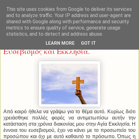
This site uses cookies from Google to deliver its services
and to analyze traffic. Your IP address and user-agent are
shared with Google along with performance and security
metrics to ensure quality of service, generate usage
statistics, and to detect and address abuse.
Πέμπτη 12 Ιουνίου 2014
LEARN MORE
GOT IT
Ευσεβισμός και Εκκλησία.
Από καιρό ήθελα να γράψω για το θέμα αυτό. Κυρίως διότι
χρειάσθηκε πολλές φορές να αντιμετωπίσω αυτήν την
κατάσταση στα χρόνια διακονίας μου στην Αγία Εκκλησία. Η
έννοια του ευσεβισμού, έχει να κάνει με το προσωπείο του
προσώπου και όχι με αυτό καθαυτό το πρόσωπο. Όπως η