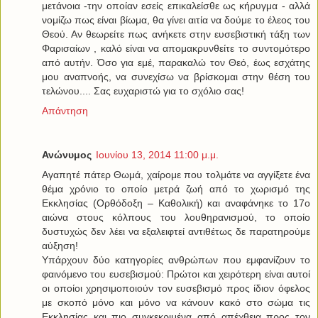
μετάνοια -την οποίαν εσείς επικαλείσθε ως κήρυγμα - αλλά
νομίζω πως είναι βίωμα, θα γίνει αιτία να δούμε το έλεος του
Θεού. Αν θεωρείτε πως ανήκετε στην ευσεβιστική τάξη των
Φαρισαίων , καλό είναι να απομακρυνθείτε το συντομότερο
από αυτήν. Όσο για εμέ, παρακαλώ τον Θεό, έως εσχάτης
μου αναπνοής, να συνεχίσω να βρίσκομαι στην θέση του
τελώνου.... Σας ευχαριστώ για το σχόλιο σας!
Απάντηση
Ανώνυμος
Ιουνίου 13, 2014 11:00 μ.μ.
Αγαπητέ πάτερ Θωμά, χαίρομε που τολμάτε να αγγίξετε ένα
θέμα χρόνιο το οποίο μετρά ζωή από το χωρισμό της
Εκκλησίας (Ορθόδοξη – Καθολική) και αναφάνηκε το 17o
αιώνα στους κόλπους του λουθηρανισμού, το οποίο
δυστυχώς δεν λέει να εξαλειφτεί αντιθέτως δε παρατηρούμε
αύξηση!
Υπάρχουν δύο κατηγορίες ανθρώπων που εμφανίζουν το
φαινόμενο του ευσεβισμού: Πρώτοι και χειρότερη είναι αυτοί
οι οποίοι χρησιμοποιούν τον ευσεβισμό προς ίδιον όφελος
με σκοπό μόνο και μόνο να κάνουν κακό στο σώμα τις
Εκκλησίας και πιο συγκεκριμένα από απέχθεια προς τον