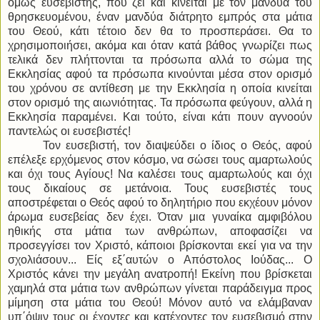
όμως ευσεβιστής, που ζει και κινείται με τον μανδύα του
θρησκευομένου, έναν μανδύα διάτρητο εμπρός στα μάτια
του Θεού, κάτι τέτοιο δεν θα το προσπεράσει. Θα το
χρησιμοποιήσει, ακόμα και όταν κατά βάθος γνωρίζει πως
τελικά δεν πλήττονται τα πρόσωπα αλλά το σώμα της
Εκκλησίας αφού τα πρόσωπα κινούνται μέσα στον ορισμό
του χρόνου σε αντίθεση με την Εκκλησία η οποία κινείται
στον ορισμό της αιωνιότητας. Τα πρόσωπα φεύγουν, αλλά η
Εκκλησία παραμένει. Και τούτο, είναι κάτι πουν αγνοούν
παντελώς οι ευσεβιστές!
Τον ευσεβιστή, τον διαψεύδει ο ίδιος ο Θεός, αφού
επέλεξε ερχόμενος στον κόσμο, να σώσει τους αμαρτωλούς
και όχι τους Αγίους! Να καλέσει τους αμαρτωλούς και όχι
τους δικαίους σε μετάνοια. Τους ευσεβιστές τους
αποστρέφεται ο Θεός αφού το δηλητήριο που εκχέουν μόνον
άρωμα ευσεβείας δεν έχει. Όταν μια γυναίκα αμφιβόλου
ηθικής στα μάτια των ανθρώπων, αποφασίζει να
προσεγγίσει τον Χριστό, κάποιοι βρίσκονται εκεί για να την
σχολιάσουν... Είς εξ΄αυτών ο Απόστολος Ιούδας... Ο
Χριστός κάνει την μεγάλη ανατροπή! Εκείνη που βρίσκεται
χαμηλά στα μάτια των ανθρώπων γίνεται παράδειγμα προς
μίμηση στα μάτια του Θεού! Μόνον αυτό να ελάμβαναν
υπ΄όψιν τους οι έχοντες και κατέχοντες τον ευσεβισμό στην