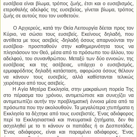
ευσέβεια είναι βίωμα, τρόπος ζωής, έτσι και ο ευσεβισμός,
ετεροθαλής αδελφός της ευσεβείας, γίνεται βίωμα, τρόπος
ζωής σε αυτούς που τον υιοθετούν.
Ο Αρχιερεύς, κατά την Θεία Λειτουργία δέεται προς τον
Κύριο, να σώσει τους ευσεβείς. Εκείνους δηλαδή, που
αντίθετα με τους ασεβείς -δηλαδή όσους απαρνούνται την
ευσέβεια- προσπαθούν στην καθημερινότητα τους να
πλησιάσουν τον Θεό, μέσα από το πρόσωπο του άλλου, του
αδελφού, του συνανθρώπου. Μεταξύ των δύο εννοιών, της
ευσέβειας και της ασέβειας, υπάρχει ο ευσεβισμός,
ερμαφρόδιτος δηλαδή κατάσταση, αφορώσα όσους θέλουν
να κάνουν τους ευσεβείς, αλλά καθίστανται τελικώς
χειρότεροι από τους ασεβείς.
Η Αγία Μητέρα Εκκλησία, στην μακραίωνη πορεία Της
στο πέρασμα του χρόνου, αντιμετώπισε και συνεχίζει να
αντιμετωπίζει αυτήν την προβληματική έννοια μέσα από τα
πρόσωπα που την ακολουθούν. Τα μεγαλύτερα χτυπήματα η
Εκκλησία τα δέχτηκε από τους ευσεβιστές. Ένας αδιάφορος
περί τα Εκκλησιαστικά και πνευματικά ζητήματα, δεν θα
ασχοληθεί με το τι κάνουν οι παπάδες ή οι Δεσποτάδες.
Ένας αδιάφορος, είναι και παραμένει αδιάφορος. Ένας