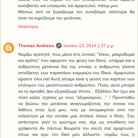
ευσεβιστές και υποκριτές και αμαρτωλοί, πάτερ μου.
Μήπως αντί να ξορκίζουμε τον ευσεβισμό, καλύτερα θα
ήταν να κηρύξουμε την μετάνοια;
Απάντηση
Thomas Andreou
Ιουνίου 13, 2014 1:27 μ.μ.
Νομίζω αγαπητέ, πως μέσα στις έννοιες ''έλεος, μακροθυμία
και αγάπη'' που αφορούν την φύση του Θεού, υπάρχει και η
ανθρώπινη μετάνοια δια της οποίας ο άνθρωπος γίνεται
αποδέκτης των παραπάνω ενεργειών του Θεού. Αμαρτωλοί
είμαστε όλοι,ναι! Αυτή είπαμε είναι η γεύση του καρπού των
επιλογών του μεταπτωτικού ανθρώπου. Ποιος αυτό μπορεί
να το αρνηθεί; Δεν εξορκίζουμε τίποτε... Εξάλλου δεν έχω και
τόσο καλές σχέσεις με τους ''εξορκισμούς...'' ! Προσπαθώ
να βιώσω την μετάνοια αναγνωρίζοντας την έννοια του
λάθους στην ζωή μου, που με απομακρύνει από την
τελειότητα με την οποίαν μας έπλασε όλους ο Θεός. Σας
απάντησα, γιατί το ερώτημα σας, είχε ως αποδέκτη τον
γράφοντα. Αν πάντως θεωρείτε τον εαυτό σας αμαρτωλό-
όπως και εγώ τον δικό μου άλλωστε- νομίζω πως η