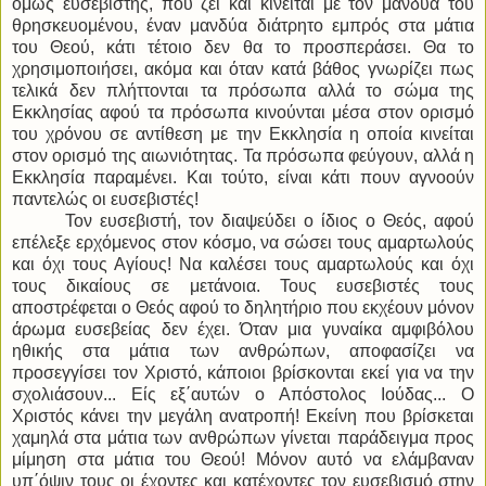
όμως ευσεβιστής, που ζει και κινείται με τον μανδύα του
θρησκευομένου, έναν μανδύα διάτρητο εμπρός στα μάτια
του Θεού, κάτι τέτοιο δεν θα το προσπεράσει. Θα το
χρησιμοποιήσει, ακόμα και όταν κατά βάθος γνωρίζει πως
τελικά δεν πλήττονται τα πρόσωπα αλλά το σώμα της
Εκκλησίας αφού τα πρόσωπα κινούνται μέσα στον ορισμό
του χρόνου σε αντίθεση με την Εκκλησία η οποία κινείται
στον ορισμό της αιωνιότητας. Τα πρόσωπα φεύγουν, αλλά η
Εκκλησία παραμένει. Και τούτο, είναι κάτι πουν αγνοούν
παντελώς οι ευσεβιστές!
Τον ευσεβιστή, τον διαψεύδει ο ίδιος ο Θεός, αφού
επέλεξε ερχόμενος στον κόσμο, να σώσει τους αμαρτωλούς
και όχι τους Αγίους! Να καλέσει τους αμαρτωλούς και όχι
τους δικαίους σε μετάνοια. Τους ευσεβιστές τους
αποστρέφεται ο Θεός αφού το δηλητήριο που εκχέουν μόνον
άρωμα ευσεβείας δεν έχει. Όταν μια γυναίκα αμφιβόλου
ηθικής στα μάτια των ανθρώπων, αποφασίζει να
προσεγγίσει τον Χριστό, κάποιοι βρίσκονται εκεί για να την
σχολιάσουν... Είς εξ΄αυτών ο Απόστολος Ιούδας... Ο
Χριστός κάνει την μεγάλη ανατροπή! Εκείνη που βρίσκεται
χαμηλά στα μάτια των ανθρώπων γίνεται παράδειγμα προς
μίμηση στα μάτια του Θεού! Μόνον αυτό να ελάμβαναν
υπ΄όψιν τους οι έχοντες και κατέχοντες τον ευσεβισμό στην