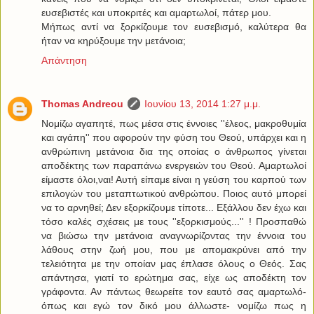
ευσεβιστές και υποκριτές και αμαρτωλοί, πάτερ μου.
Μήπως αντί να ξορκίζουμε τον ευσεβισμό, καλύτερα θα
ήταν να κηρύξουμε την μετάνοια;
Απάντηση
Thomas Andreou
Ιουνίου 13, 2014 1:27 μ.μ.
Νομίζω αγαπητέ, πως μέσα στις έννοιες ''έλεος, μακροθυμία
και αγάπη'' που αφορούν την φύση του Θεού, υπάρχει και η
ανθρώπινη μετάνοια δια της οποίας ο άνθρωπος γίνεται
αποδέκτης των παραπάνω ενεργειών του Θεού. Αμαρτωλοί
είμαστε όλοι,ναι! Αυτή είπαμε είναι η γεύση του καρπού των
επιλογών του μεταπτωτικού ανθρώπου. Ποιος αυτό μπορεί
να το αρνηθεί; Δεν εξορκίζουμε τίποτε... Εξάλλου δεν έχω και
τόσο καλές σχέσεις με τους ''εξορκισμούς...'' ! Προσπαθώ
να βιώσω την μετάνοια αναγνωρίζοντας την έννοια του
λάθους στην ζωή μου, που με απομακρύνει από την
τελειότητα με την οποίαν μας έπλασε όλους ο Θεός. Σας
απάντησα, γιατί το ερώτημα σας, είχε ως αποδέκτη τον
γράφοντα. Αν πάντως θεωρείτε τον εαυτό σας αμαρτωλό-
όπως και εγώ τον δικό μου άλλωστε- νομίζω πως η