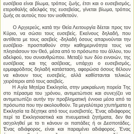
ευσέβεια είναι βίωμα, τρόπος ζωής, έτσι και ο ευσεβισμός,
ετεροθαλής αδελφός της ευσεβείας, γίνεται βίωμα, τρόπος
ζωής σε αυτούς που τον υιοθετούν.
Ο Αρχιερεύς, κατά την Θεία Λειτουργία δέεται προς τον
Κύριο, να σώσει τους ευσεβείς. Εκείνους δηλαδή, που
αντίθετα με τους ασεβείς -δηλαδή όσους απαρνούνται την
ευσέβεια- προσπαθούν στην καθημερινότητα τους να
πλησιάσουν τον Θεό, μέσα από το πρόσωπο του άλλου, του
αδελφού, του συνανθρώπου. Μεταξύ των δύο εννοιών, της
ευσέβειας και της ασέβειας, υπάρχει ο ευσεβισμός,
ερμαφρόδιτος δηλαδή κατάσταση, αφορώσα όσους θέλουν
να κάνουν τους ευσεβείς, αλλά καθίστανται τελικώς
χειρότεροι από τους ασεβείς.
Η Αγία Μητέρα Εκκλησία, στην μακραίωνη πορεία Της
στο πέρασμα του χρόνου, αντιμετώπισε και συνεχίζει να
αντιμετωπίζει αυτήν την προβληματική έννοια μέσα από τα
πρόσωπα που την ακολουθούν. Τα μεγαλύτερα χτυπήματα η
Εκκλησία τα δέχτηκε από τους ευσεβιστές. Ένας αδιάφορος
περί τα Εκκλησιαστικά και πνευματικά ζητήματα, δεν θα
ασχοληθεί με το τι κάνουν οι παπάδες ή οι Δεσποτάδες.
Ένας αδιάφορος, είναι και παραμένει αδιάφορος. Ένας