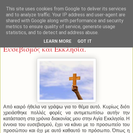
This site uses cookies from Google to deliver its services
and to analyze traffic. Your IP address and user-agent are
shared with Google along with performance and security
metrics to ensure quality of service, generate usage
statistics, and to detect and address abuse.
Πέμπτη 12 Ιουνίου 2014
LEARN MORE
GOT IT
Ευσεβισμός και Εκκλησία.
Από καιρό ήθελα να γράψω για το θέμα αυτό. Κυρίως διότι
χρειάσθηκε πολλές φορές να αντιμετωπίσω αυτήν την
κατάσταση στα χρόνια διακονίας μου στην Αγία Εκκλησία. Η
έννοια του ευσεβισμού, έχει να κάνει με το προσωπείο του
προσώπου και όχι με αυτό καθαυτό το πρόσωπο. Όπως η