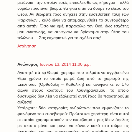
μετάνοια -την οποίαν εσείς επικαλείσθε ως κήρυγμα - αλλά
νομίζω πως είναι βίωμα, θα γίνει αιτία να δούμε το έλεος του
Θεού. Αν θεωρείτε πως ανήκετε στην ευσεβιστική τάξη των
Φαρισαίων , καλό είναι να απομακρυνθείτε το συντομότερο
από αυτήν. Όσο για εμέ, παρακαλώ τον Θεό, έως εσχάτης
μου αναπνοής, να συνεχίσω να βρίσκομαι στην θέση του
τελώνου.... Σας ευχαριστώ για το σχόλιο σας!
Απάντηση
Ανώνυμος
Ιουνίου 13, 2014 11:00 μ.μ.
Αγαπητέ πάτερ Θωμά, χαίρομε που τολμάτε να αγγίξετε ένα
θέμα χρόνιο το οποίο μετρά ζωή από το χωρισμό της
Εκκλησίας (Ορθόδοξη – Καθολική) και αναφάνηκε το 17o
αιώνα στους κόλπους του λουθηρανισμού, το οποίο
δυστυχώς δεν λέει να εξαλειφτεί αντιθέτως δε παρατηρούμε
αύξηση!
Υπάρχουν δύο κατηγορίες ανθρώπων που εμφανίζουν το
φαινόμενο του ευσεβισμού: Πρώτοι και χειρότερη είναι αυτοί
οι οποίοι χρησιμοποιούν τον ευσεβισμό προς ίδιον όφελος
με σκοπό μόνο και μόνο να κάνουν κακό στο σώμα τις
Εκκλησίας και πιο συγκεκριμένα από απέχθεια προς τον