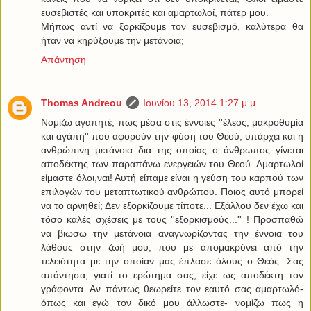
ευσεβιστές και υποκριτές και αμαρτωλοί, πάτερ μου.
Μήπως αντί να ξορκίζουμε τον ευσεβισμό, καλύτερα θα
ήταν να κηρύξουμε την μετάνοια;
Απάντηση
Thomas Andreou
Ιουνίου 13, 2014 1:27 μ.μ.
Νομίζω αγαπητέ, πως μέσα στις έννοιες ''έλεος, μακροθυμία
και αγάπη'' που αφορούν την φύση του Θεού, υπάρχει και η
ανθρώπινη μετάνοια δια της οποίας ο άνθρωπος γίνεται
αποδέκτης των παραπάνω ενεργειών του Θεού. Αμαρτωλοί
είμαστε όλοι,ναι! Αυτή είπαμε είναι η γεύση του καρπού των
επιλογών του μεταπτωτικού ανθρώπου. Ποιος αυτό μπορεί
να το αρνηθεί; Δεν εξορκίζουμε τίποτε... Εξάλλου δεν έχω και
τόσο καλές σχέσεις με τους ''εξορκισμούς...'' ! Προσπαθώ
να βιώσω την μετάνοια αναγνωρίζοντας την έννοια του
λάθους στην ζωή μου, που με απομακρύνει από την
τελειότητα με την οποίαν μας έπλασε όλους ο Θεός. Σας
απάντησα, γιατί το ερώτημα σας, είχε ως αποδέκτη τον
γράφοντα. Αν πάντως θεωρείτε τον εαυτό σας αμαρτωλό-
όπως και εγώ τον δικό μου άλλωστε- νομίζω πως η