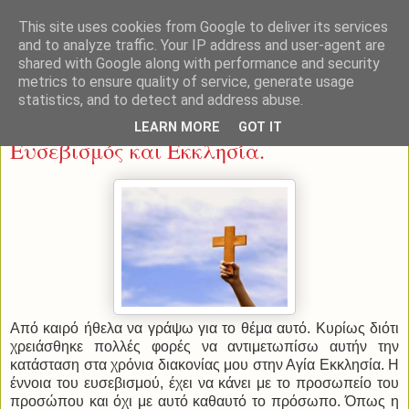
This site uses cookies from Google to deliver its services
and to analyze traffic. Your IP address and user-agent are
shared with Google along with performance and security
metrics to ensure quality of service, generate usage
statistics, and to detect and address abuse.
Πέμπτη 12 Ιουνίου 2014
LEARN MORE
GOT IT
Ευσεβισμός και Εκκλησία.
Από καιρό ήθελα να γράψω για το θέμα αυτό. Κυρίως διότι
χρειάσθηκε πολλές φορές να αντιμετωπίσω αυτήν την
κατάσταση στα χρόνια διακονίας μου στην Αγία Εκκλησία. Η
έννοια του ευσεβισμού, έχει να κάνει με το προσωπείο του
προσώπου και όχι με αυτό καθαυτό το πρόσωπο. Όπως η