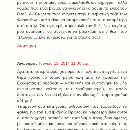
μετάνοια -την οποίαν εσείς επικαλείσθε ως κήρυγμα - αλλά
νομίζω πως είναι βίωμα, θα γίνει αιτία να δούμε το έλεος του
Θεού. Αν θεωρείτε πως ανήκετε στην ευσεβιστική τάξη των
Φαρισαίων , καλό είναι να απομακρυνθείτε το συντομότερο
από αυτήν. Όσο για εμέ, παρακαλώ τον Θεό, έως εσχάτης
μου αναπνοής, να συνεχίσω να βρίσκομαι στην θέση του
τελώνου.... Σας ευχαριστώ για το σχόλιο σας!
Απάντηση
Ανώνυμος
Ιουνίου 13, 2014 11:00 μ.μ.
Αγαπητέ πάτερ Θωμά, χαίρομε που τολμάτε να αγγίξετε ένα
θέμα χρόνιο το οποίο μετρά ζωή από το χωρισμό της
Εκκλησίας (Ορθόδοξη – Καθολική) και αναφάνηκε το 17o
αιώνα στους κόλπους του λουθηρανισμού, το οποίο
δυστυχώς δεν λέει να εξαλειφτεί αντιθέτως δε παρατηρούμε
αύξηση!
Υπάρχουν δύο κατηγορίες ανθρώπων που εμφανίζουν το
φαινόμενο του ευσεβισμού: Πρώτοι και χειρότερη είναι αυτοί
οι οποίοι χρησιμοποιούν τον ευσεβισμό προς ίδιον όφελος
με σκοπό μόνο και μόνο να κάνουν κακό στο σώμα τις
Εκκλησίας και πιο συγκεκριμένα από απέχθεια προς τον