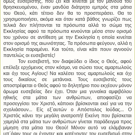
όμως ευσεβιστής, που ζει και κινείται με τον μανδύα του
θρησκευομένου, έναν μανδύα διάτρητο εμπρός στα μάτια
του Θεού, κάτι τέτοιο δεν θα το προσπεράσει. Θα το
χρησιμοποιήσει, ακόμα και όταν κατά βάθος γνωρίζει πως
τελικά δεν πλήττονται τα πρόσωπα αλλά το σώμα της
Εκκλησίας αφού τα πρόσωπα κινούνται μέσα στον ορισμό
του χρόνου σε αντίθεση με την Εκκλησία η οποία κινείται
στον ορισμό της αιωνιότητας. Τα πρόσωπα φεύγουν, αλλά η
Εκκλησία παραμένει. Και τούτο, είναι κάτι πουν αγνοούν
παντελώς οι ευσεβιστές!
Τον ευσεβιστή, τον διαψεύδει ο ίδιος ο Θεός, αφού
επέλεξε ερχόμενος στον κόσμο, να σώσει τους αμαρτωλούς
και όχι τους Αγίους! Να καλέσει τους αμαρτωλούς και όχι
τους δικαίους σε μετάνοια. Τους ευσεβιστές τους
αποστρέφεται ο Θεός αφού το δηλητήριο που εκχέουν μόνον
άρωμα ευσεβείας δεν έχει. Όταν μια γυναίκα αμφιβόλου
ηθικής στα μάτια των ανθρώπων, αποφασίζει να
προσεγγίσει τον Χριστό, κάποιοι βρίσκονται εκεί για να την
σχολιάσουν... Είς εξ΄αυτών ο Απόστολος Ιούδας... Ο
Χριστός κάνει την μεγάλη ανατροπή! Εκείνη που βρίσκεται
χαμηλά στα μάτια των ανθρώπων γίνεται παράδειγμα προς
μίμηση στα μάτια του Θεού! Μόνον αυτό να ελάμβαναν
υπ΄όψιν τους οι έχοντες και κατέχοντες τον ευσεβισμό στην