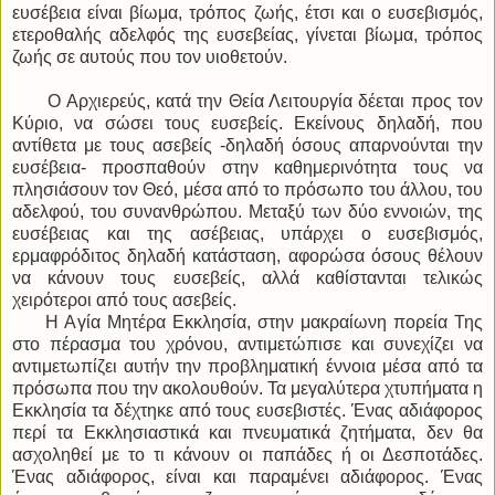
ευσέβεια είναι βίωμα, τρόπος ζωής, έτσι και ο ευσεβισμός,
ετεροθαλής αδελφός της ευσεβείας, γίνεται βίωμα, τρόπος
ζωής σε αυτούς που τον υιοθετούν.
Ο Αρχιερεύς, κατά την Θεία Λειτουργία δέεται προς τον
Κύριο, να σώσει τους ευσεβείς. Εκείνους δηλαδή, που
αντίθετα με τους ασεβείς -δηλαδή όσους απαρνούνται την
ευσέβεια- προσπαθούν στην καθημερινότητα τους να
πλησιάσουν τον Θεό, μέσα από το πρόσωπο του άλλου, του
αδελφού, του συνανθρώπου. Μεταξύ των δύο εννοιών, της
ευσέβειας και της ασέβειας, υπάρχει ο ευσεβισμός,
ερμαφρόδιτος δηλαδή κατάσταση, αφορώσα όσους θέλουν
να κάνουν τους ευσεβείς, αλλά καθίστανται τελικώς
χειρότεροι από τους ασεβείς.
Η Αγία Μητέρα Εκκλησία, στην μακραίωνη πορεία Της
στο πέρασμα του χρόνου, αντιμετώπισε και συνεχίζει να
αντιμετωπίζει αυτήν την προβληματική έννοια μέσα από τα
πρόσωπα που την ακολουθούν. Τα μεγαλύτερα χτυπήματα η
Εκκλησία τα δέχτηκε από τους ευσεβιστές. Ένας αδιάφορος
περί τα Εκκλησιαστικά και πνευματικά ζητήματα, δεν θα
ασχοληθεί με το τι κάνουν οι παπάδες ή οι Δεσποτάδες.
Ένας αδιάφορος, είναι και παραμένει αδιάφορος. Ένας