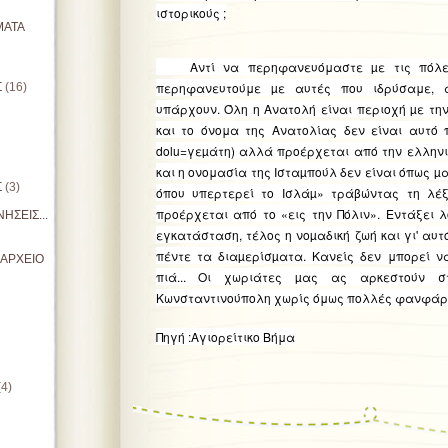
ιστορικούς ;
ΜΑΤΑ
Αντί να περηφανευόμαστε µε τις πόλει
περηφανευτούμε µε αυτές που ιδρύσαμε, 
Σ
(16)
υπάρχουν. Όλη η Ανατολή είναι περιοχή µε την
και το όνομα της Ανατολίας δεν είναι αυτό 
dolu=γεµάτη) αλλά προέρχεται από την ελληνι
και η ονομασία της Ισταµπούλ δεν είναι όπως µας
Σ
(3)
όπου υπερτερεί το Ισλάµ» τράβώντας τη λέ
προέρχεται από το «εις την Πόλιν».
Εντάξει λ
ΗΣΕΙΣ...
εγκατάσταση, τέλος η νοµαδική ζωή και γι' αυτ
πέντε τα διαµερίσµατα. Κανείς δεν μπορεί ν
ΙΑΡΧΕΙΟ
πιά... Οι χωριάτες µας ας αρκεστούν 
Κωνσταντινούπολη χωρίς όμως πολλές φανφάρες
Πηγή :Αγιορείτικο Βήμα
(4)