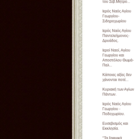
του Σεβ.Μητρο...
Ιερός Ναός Αγίου
Γεωργίου-
Σιδηροχωρίου
Ιερός Ναός Αγίου
Παντελεήμονος-
Δρυάδος.
Ιεροί Ναοί, Αγίου
Γεωργίου και
Αποστόλου Θωμά-
Παλ...
Κάποιες αξίες δεν
χάνονται ποτέ...
Κυριακή των Αγίων
Πάντων.
Ιερός Ναός Αγίου
Γεωργίου -
Ποδοχωρίου.
Ευσεβισμός και
Εκκλησία.
'’Τα ξαφνικά