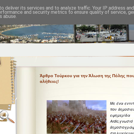
o deliver its services and to analyze traffic. Your IP address an
erformance and security metrics to ensure quality of service, g
s abuse.
Άρθρο Τούρκου για την Άλωση της Πόλης που 
αλήθειες!
Με ένα εντυπ
που δημοσιεύ
εφημερίδα 
Ardic,γν
δημοσιογ
στηλιτεύετ