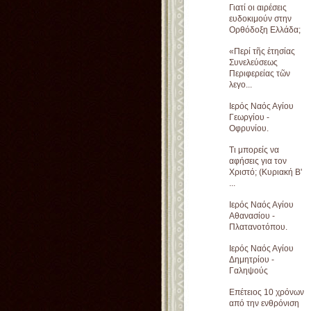
Γιατί οι αιρέσεις
ευδοκιμούν στην
Ορθόδοξη Ελλάδα;
«Περί τῆς ἐτησίας
Συνελεύσεως
Περιφερείας τῶν
λεγο...
Ιερός Ναός Αγίου
Γεωργίου -
Οφρυνίου.
Τι μπορείς να
αφήσεις για τον
Χριστό; (Κυριακή Β'
...
Ιερός Ναός Αγίου
Αθανασίου -
Πλατανοτόπου.
Ιερός Ναός Αγίου
Δημητρίου -
Γαληψούς
Επέτειος 10 χρόνων
από την ενθρόνιση