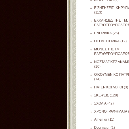
ΕΙΣΗΓΗΣΕΙΣ- ΚΗΡΥΓ
(113)
ΕΚΚΛΗΣΙΕΣ ΤΗΣ Ι. Μ.
ΕΛΕΥΘΕΡΟΥΠΟΛΕΩ
ΕΝΟΡΙΑΚΑ
(26)
ΘΕΟΜΗΤΟΡΙΚΑ
(12)
ΜΟΝΕΣ ΤΗΣ Ι.Μ.
ΕΛΕΥΘΕΡΟΥΠΟΛΕΩ
ΝΟΣΤΑΛΓΙΚΕΣ ΑΝΑΜΝ
(10)
ΟΙΚΟΥΜΕΝΙΚΟ ΠΑΤΡ
(14)
ΠΑΤΕΡΙΚΟΙ ΛΟΓΟΙ
(3)
ΣΚΕΨΕΙΣ
(128)
ΣΧΟΛΙΑ
(42)
ΧΡΟΝΟΓΡΑΦΗΜΑΤΑ
Amen.gr
(11)
Dogma.gr
(1)