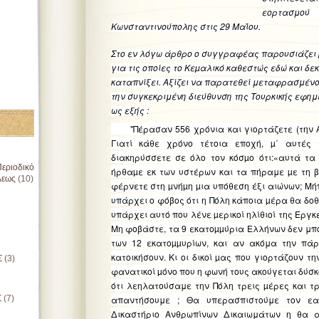
εορτασμο
Κωνσταντινούπολης στις 29
Μαΐου
.
Στο εν λόγω άρθρο ο συγγραφέας παρουσιάζει 
για τις οποίες το Κεµαλικό καθεστώς εδώ και δ
καταπνίξει. Αξίζει να παρατεθεί μεταφρασμένο 
την συγκεκριμένη διεύθυνση της Τουρκικής εφημ
ως εξής :
"Πέρασαν 556 χρόνια και γιορτάζετε (την
Γιατί κάθε χρόνο τέτοια εποχή,
µ΄ αυτές 
διακηρύσσετε σε όλο τον κόσµο ότι:«αυτά τα
εριοδικό
ήρθαµε εκ των υστέρων και τα πήραμε µε τη β
λεως
(10)
φέρνετε στη µνήµη µια υπόθεση έξι αιώνων;
Μή
υπάρχει ο φόβος ότι η Πόλη κάποια µέρα θα δοθ
υπάρχει αυτό που λένε µερικοί ηλίθιοί της Εργκ
Μη φοβάστε, τα 9 εκατοµµύρια Ελλήνων δεν μπ
των 12 εκατοµµυρίων, και αν ακόμα την πά
κατοικήσουν. Κι οι δικοί µας που γιορτάζουν τ
Σ
(3)
φανατικοί µόνο που η φωνή τους ακούγεται δύσκ
ότι λεηλατούσαμε την Πόλη τρεις µέρες και τρ
Σ
(7)
απαντήσουμε ; Θα υπερασπιστούμε τον εα
Δικαστήριο Ανθρωπίνων Δικαιωμάτων η θα 