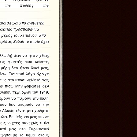
ύ της πτώσης της
µια σειρά από αλήθειες
εκαετίες προσπαθεί να
μέρος του κειμένου, από
ερίδας Sabah το οποίο έχει
 Άλωση) σαν να ήταν χθες;
τις γιορτές που κάνετε,
 μέρη δεν ήταν δικά µας,
ία»
. Γιά ποιό λόγο άραγε
πως στο υποσυνείδητό σας
εί πίσω;
Μην φοβάστε, δεν
ενεκόν περί όρων του 1919.
ορούν να πάρουν την πόλη
ρουν δεν μπορούν να την
ην Άλωση είναι µια χούφτα
ολα. Ρε σείς, αν µας πούνε
εις νύχτες συνεχώς τι θα
υτό µας στο Ευρωπαικό
αφήσουμε το θέμα στους