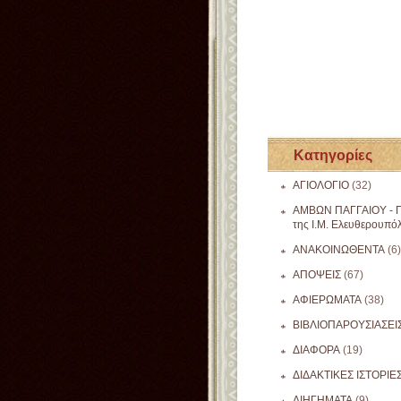
Κατηγορίες
ΑΓΙΟΛΟΓΙΟ
(32)
ΑΜΒΩΝ ΠΑΓΓΑΙΟΥ - Π
της Ι.Μ. Ελευθερουπό
ΑΝΑΚΟΙΝΩΘΕΝΤΑ
(6)
ΑΠΟΨΕΙΣ
(67)
ΑΦΙΕΡΩΜΑΤΑ
(38)
ΒΙΒΛΙΟΠΑΡΟΥΣΙΑΣΕΙ
ΔΙΑΦΟΡΑ
(19)
ΔΙΔΑΚΤΙΚΕΣ ΙΣΤΟΡΙΕ
ΔΙΗΓΗΜΑΤΑ
(9)