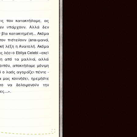
ς που κατακτήσαμε, ας
αν υπάρχουν. Αλλά δεν
 βία κατακτημένη... Ακόμα
που πιστεύουν (ana=µανά,
κή λέξη η Ανατολή. Ακόμα
 λέει ο Ebliya Celebi «εκεί
ξη από τα μαλλιά, αλλά
οιπόν, αποκτήσαµε µόνιµη
ό ο λαός αγοράζει πέντε -
α µας κουνήσει, ηρεμήστε
στο να δολοφονούν την
....».