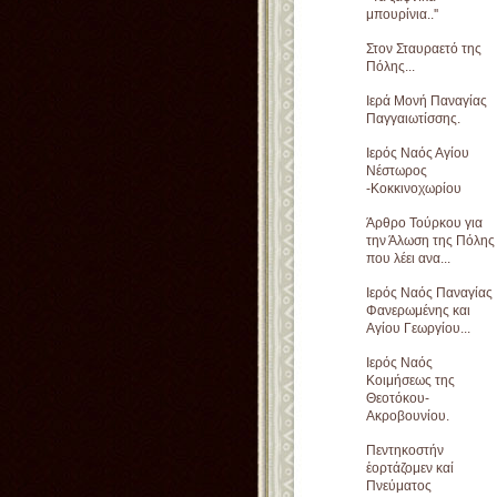
μπουρίνια..''
Στον Σταυραετό της
Πόλης...
Iερά Μονή Παναγίας
Παγγαιωτίσσης.
Ιερός Ναός Αγίου
Νέστωρος
-Κοκκινοχωρίου
Άρθρο Τούρκου για
την Άλωση της Πόλης
που λέει ανα...
Ιερός Ναός Παναγίας
Φανερωμένης και
Αγίου Γεωργίου...
Ιερός Ναός
Κοιμήσεως της
Θεοτόκου-
Ακροβουνίου.
Πεντηκοστήν
ἑορτάζομεν καί
Πνεύματος