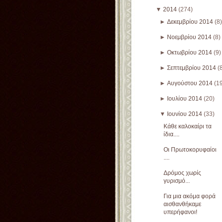
▼
2014
(274)
►
Δεκεμβρίου 2014
(8)
►
Νοεμβρίου 2014
(8)
►
Οκτωβρίου 2014
(9)
►
Σεπτεμβρίου 2014
(
►
Αυγούστου 2014
(1
►
Ιουλίου 2014
(20)
▼
Ιουνίου 2014
(33)
Κάθε καλοκαίρι τα
ίδια....
Οι Πρωτοκορυφαίοι
....
Δρόμος χωρίς
γυρισμό...
Για μια ακόμα φορά
αισθανθήκαμε
υπερήφανοι!