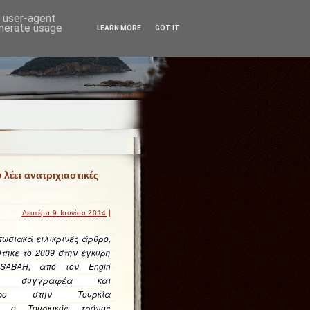
d user-agent
enerate usage
LEARN MORE
GOT IT
λέει ανατριχιαστικές
|
Δευτέρα 9 Ιουνίου 2014
ωσιακά ειλικρινές άρθρο,
τηκε το 2009 στην έγκυρη
SABAH, από τον Engin
ωστό συγγραφέα και
ράφο στην Τουρκία
αι ο Τουρκικός τρόπος