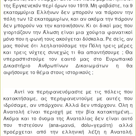
της Εργκενεκόν περί όρων του 1919. Μη φοβάστε, τα 9
εκατοµµύρια Ελλήνων δεν μπορούν να πάρουν την
πόλη των 12 εκατοµµυρίων, και αν ακόμα την πάρουν
δεν μπορούν να την κατοικήσουν. Κι οι δικοί µας που
γιορτάζουν την Άλωση είναι µια χούφτα φανατικοί
µόνο που η φωνή τους ακούγεται δύσκολα. Ρε σείς, αν
µας πούνε ότι λεηλατούσαμε την Πόλη τρεις µέρες
και τρεις νύχτες συνεχώς τι θα απαντήσουμε ; Θα
υπερασπιστούμε τον εαυτό µας στο Ευρωπαικό
Δικαστήριο Ανθρωπίνων Δικαιωμάτων η θα
αφήσουμε το θέμα στους ιστορικούς ;
Αντί να περηφανευόμαστε µε τις πόλεις που
κατακτήσαμε, ας περηφανευτούμε µε αυτές που
ιδρύσαμε, αν υπάρχουν. Αλλά δεν υπάρχουν. Όλη η
Ανατολή είναι περιοχή µε την βία κατακτημένη...
Ακόμα και το όνομα της Ανατολίας δεν είναι αυτό
που πιστεύουν (ana=µανά, dolu=γεµάτη) αλλά
προέρχεται από την ελληνική λέξη η Ανατολή.