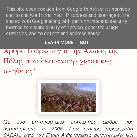
This site uses cookies from Google to deliver its services
and to analyze traffic. Your IP address and user-agent are
shared with Google along with performance and security
metrics to ensure quality of service, generate usage
statistics, and to detect and address abuse.
Δευτέρα 9 Ιουνίου 2014
LEARN MORE
GOT IT
Άρθρο Τούρκου για την Άλωση της
Πόλης που λέει ανατριχιαστικές
αλήθειες!
Με ένα εντυπωσιακά ειλικρινές άρθρο, που
δημοσιεύτηκε το 2009 στην έγκυρη εφημερίδα
SABAH, από τον Engin Ardic,γνωστό συγγραφέα και