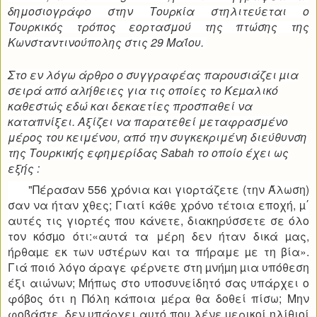
δημοσιογράφο στην Τουρκία στηλιτεύεται ο
Τουρκικός τρόπος εορτασμού της πτώσης της
Κωνσταντινούπολης στις 29
Μαΐου
.
Στο εν λόγω άρθρο ο συγγραφέας παρουσιάζει µια
σειρά από αλήθειες για τις οποίες το Κεµαλικό
καθεστώς εδώ και δεκαετίες προσπαθεί να
καταπνίξει. Αξίζει να παρατεθεί μεταφρασμένο
μέρος του κειμένου, από την συγκεκριμένη διεύθυνση
της Τουρκικής εφημερίδας Sabah το οποίο έχει ως
εξής :
"Πέρασαν 556 χρόνια και γιορτάζετε (την Άλωση)
σαν να ήταν χθες; Γιατί κάθε χρόνο τέτοια εποχή,
µ΄
αυτές τις γιορτές που κάνετε, διακηρύσσετε σε όλο
τον κόσµο ότι:«αυτά τα μέρη δεν ήταν δικά µας,
ήρθαµε εκ των υστέρων και τα πήραμε µε τη βία»
.
Γιά ποιό λόγο άραγε φέρνετε στη µνήµη µια υπόθεση
έξι αιώνων;
Μήπως στο υποσυνείδητό σας υπάρχει ο
φόβος ότι η Πόλη κάποια µέρα θα δοθεί πίσω;
Μην
φοβάστε, δεν υπάρχει αυτό που λένε µερικοί ηλίθιοί