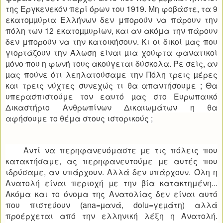
της Εργκενεκόν περί όρων του 1919. Μη φοβάστε, τα 9
εκατοµµύρια Ελλήνων δεν μπορούν να πάρουν την
πόλη των 12 εκατοµµυρίων, και αν ακόμα την πάρουν
δεν μπορούν να την κατοικήσουν. Κι οι δικοί µας που
γιορτάζουν την Άλωση είναι µια χούφτα φανατικοί
µόνο που η φωνή τους ακούγεται δύσκολα. Ρε σείς, αν
µας πούνε ότι λεηλατούσαμε την Πόλη τρεις µέρες
και τρεις νύχτες συνεχώς τι θα απαντήσουμε ; Θα
υπερασπιστούμε τον εαυτό µας στο Ευρωπαικό
Δικαστήριο Ανθρωπίνων Δικαιωμάτων η θα
αφήσουμε το θέμα στους ιστορικούς ;
Αντί να περηφανευόμαστε µε τις πόλεις που
κατακτήσαμε, ας περηφανευτούμε µε αυτές που
ιδρύσαμε, αν υπάρχουν. Αλλά δεν υπάρχουν. Όλη η
Ανατολή είναι περιοχή µε την βία κατακτημένη...
Ακόμα και το όνομα της Ανατολίας δεν είναι αυτό
που πιστεύουν (ana=µανά, dolu=γεµάτη) αλλά
προέρχεται από την ελληνική λέξη η Ανατολή.