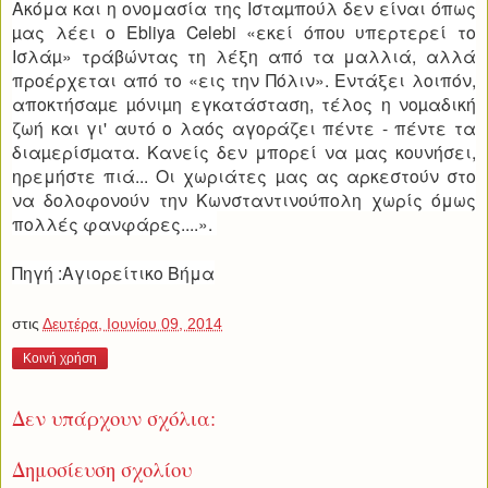
Ακόμα και η ονομασία της Ισταµπούλ δεν είναι όπως
µας λέει ο Ebliya Celebi «εκεί όπου υπερτερεί το
Ισλάµ» τράβώντας τη λέξη από τα μαλλιά, αλλά
προέρχεται από το «εις την Πόλιν».
Εντάξει λοιπόν,
αποκτήσαµε µόνιµη εγκατάσταση, τέλος η νοµαδική
ζωή και γι' αυτό ο λαός αγοράζει πέντε - πέντε τα
διαµερίσµατα. Κανείς δεν μπορεί να µας κουνήσει,
ηρεμήστε πιά... Οι χωριάτες µας ας αρκεστούν στο
να δολοφονούν την Κωνσταντινούπολη χωρίς όμως
πολλές φανφάρες....».
Πηγή :Αγιορείτικο Βήμα
στις
Δευτέρα, Ιουνίου 09, 2014
Κοινή χρήση
Δεν υπάρχουν σχόλια:
Δημοσίευση σχολίου