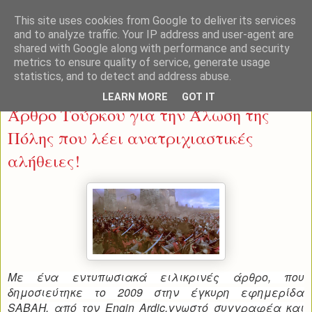
This site uses cookies from Google to deliver its services
and to analyze traffic. Your IP address and user-agent are
shared with Google along with performance and security
metrics to ensure quality of service, generate usage
statistics, and to detect and address abuse.
Δευτέρα 9 Ιουνίου 2014
LEARN MORE
GOT IT
Άρθρο Τούρκου για την Άλωση της
Πόλης που λέει ανατριχιαστικές
αλήθειες!
Με ένα εντυπωσιακά ειλικρινές άρθρο, που
δημοσιεύτηκε το 2009 στην έγκυρη εφημερίδα
SABAH, από τον Engin Ardic,γνωστό συγγραφέα και