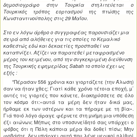
δημοσιογράφο στην Τουρκία στηλιτεύεται ο
Τουρκικός τρόπος εορτασμού της πτώσης της
Κωνσταντινούπολης στις 29
Μαΐου
.
Στο εν λόγω άρθρο ο συγγραφέας παρουσιάζει µια
σειρά από αλήθειες για τις οποίες το Κεµαλικό
καθεστώς εδώ και δεκαετίες προσπαθεί να
καταπνίξει. Αξίζει να παρατεθεί μεταφρασμένο
μέρος του κειμένου, από την συγκεκριμένη διεύθυνση
της Τουρκικής εφημερίδας Sabah το οποίο έχει ως
εξής :
"Πέρασαν 556 χρόνια και γιορτάζετε (την Άλωση)
σαν να ήταν χθες; Γιατί κάθε χρόνο τέτοια εποχή,
µ΄
αυτές τις γιορτές που κάνετε, διακηρύσσετε σε όλο
τον κόσµο ότι:«αυτά τα μέρη δεν ήταν δικά µας,
ήρθαµε εκ των υστέρων και τα πήραμε µε τη βία»
.
Γιά ποιό λόγο άραγε φέρνετε στη µνήµη µια υπόθεση
έξι αιώνων;
Μήπως στο υποσυνείδητό σας υπάρχει ο
φόβος ότι η Πόλη κάποια µέρα θα δοθεί πίσω;
Μην
φοβάστε, δεν υπάρχει αυτό που λένε µερικοί ηλίθιοί