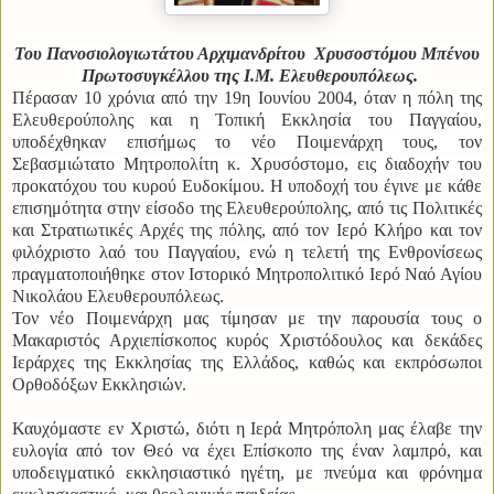
Του Πανοσιολογιωτάτου Αρχιμανδρίτου Χρυσοστόμου Μπένου
Πρωτοσυγκέλλου της Ι.Μ. Ελευθερουπόλεως.
Πέρασαν 10 χρόνια από την 19η Ιουνίου 2004, όταν η πόλη της
Ελευθερούπολης και η Τοπική Εκκλησία του Παγγαίου,
υποδέχθηκαν επισήμως το νέο Ποιμε
νάρχη τους, τον
Σεβασμιώτατο Μητροπολίτη κ. Χρυσόστομο, εις διαδοχήν του
προκατόχου του κυρού Ευδοκίμου.
Η υποδοχή του έγινε με κάθε
επισημότητα στην είσοδο της Ελευθερούπολης, από τις Πολιτικές
και Στρατιωτικές Αρχές της πόλης, από τον Ιερό Κλήρο και τον
φιλόχριστο λαό του Παγγαίου, ενώ η τελετή της Ενθρονίσεως
πραγματοποιήθηκε στον Ιστορικό Μητροπολιτικό Ιερό Ναό Αγίου
Νικολάου Ελευθερουπόλεως.
Τον νέο Ποιμενάρχη μας τίμησαν με την παρουσία τους ο
Μακαριστός Αρχιεπίσκοπος κυρός Χριστόδουλος και δεκάδες
Ιεράρχες της Εκκλησίας της Ελλάδος, καθώς και εκπρόσωποι
Ορθοδόξων Εκκλησιών.
Καυχόμαστε εν Χριστώ, διότι η Ιερά Μητρόπολη μας έλαβε την
ευλογία από τον Θεό να έχει Επίσκοπο της έναν λαμπρό, και
υποδειγματικό εκκλησιαστικό ηγέτη, με πνεύμα και φρόνημα