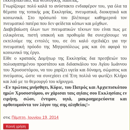
εκκλησιαστικό, και θεολογικής παιδείας.
Γνωρίζουμε πολύ καλά το ανύστακτο ενδιαφέρον του, για όλα τα
θέματα της τοπικής μας Εκκλησίας, πνευματικά, διοικητικά και
κοινωνικά. Στο πρόσωπό του βλέπουμε καθημερινά τον
πνευματικό πατέρα που δεν φείδεται κόπων και μόχθων.
Διαβεβαίωση όλων των πνευματικών τέκνων του είναι πως με
ειλικρίνεια, πιστή υπακοή και προθυμία θα συνεχίσουμε να
εκτελούμε της εντολές του, σε ότι καλό σχεδιάζει για την
πνευματική πρόοδο της Μητροπόλεως μας και ότι αφορά το
κοινωνικό της έργο.
Είθε ο κραταιός Δομήτωρ της Εκκλησίας δια πρεσβειών του
πολυαγαπημένου προστάτου και διδασκάλου του Αγίου Ιωάννου
του Χρυσοστόμου, να του χαρίζει υγεία και δύναμη, σώματος και
πνεύματος, ώστε να συνεχίσει επί Έτη πολλά να φωτίζει Κλήρο
και λαό με το θεμουργό του κήρυγμα.
«
Εν πρώτοις μνήσθητι, Κύριε, του Πατρός και Αρχιεπισκόπου
ημών Χρυσοστόμου, ον χάρισαι ταις αγίαις σου Εκκλησίαις εν
ειρήνη, σώον, έντιμον, υγιά, μακροημερεύοντα και
ορθοτομούντα τον λόγον της σης αληθείας
!»
στις
Πέμπτη, Ιουνίου 19, 2014
Κοινή χρήση