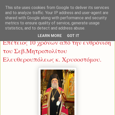
This site uses cookies from Google to deliver its services
and to analyze traffic. Your IP address and user-agent are
shared with Google along with performance and security
metrics to ensure quality of service, generate usage
statistics, and to detect and address abuse.
Πέμπτη 19 Ιουνίου 2014
LEARN MORE
GOT IT
Επέτειος 10 χρόνων από την ενθρόνιση
του Σεβ.Μητροπολίτου
Ελευθερουπόλεως κ. Χρυσοστόμου.