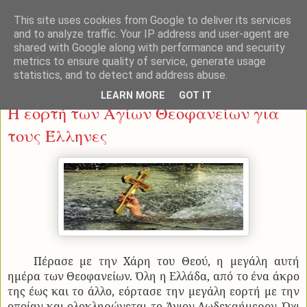
This site uses cookies from Google to deliver its services
and to analyze traffic. Your IP address and user-agent are
shared with Google along with performance and security
metrics to ensure quality of service, generate usage
statistics, and to detect and address abuse.
Τρίτη 7 Ιανουαρίου 2014
LEARN MORE
GOT IT
Η εορτή των Αγίων Θεοφανείων για
τους Έλληνες
Πέρασε με την Χάρη του Θεού, η μεγάλη αυτή
ημέρα των Θεοφανείων. Όλη η Ελλάδα, από το ένα άκρο
της έως και το άλλο, εόρτασε την μεγάλη εορτή με την
οποίαν και ολοκληρώνεται το Άγιον Δωδεκαήμερον. Όχι