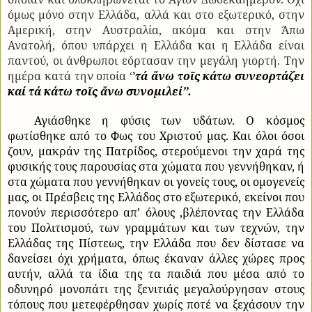
όμως μόνο στην Ελλάδα, αλλά και στο εξωτερικό, στην
Αμερική, στην Αυστραλία, ακόμα και στην Άπω
Ανατολή, όπου υπάρχει η Ελλάδα και η Ελλάδα είναι
παντού, οι άνθρωποι εόρτασαν την μεγάλη γιορτή. Την
ημέρα κατά την οποία ‘
’
τά ἄνω τοῖς κάτω συνεορτάζει
καί τά κάτω τοῖς ἄνω συνομιλεί’’.
Αγιάσθηκε η φύσις των υδάτων. Ο κόσμος
φωτίσθηκε από το Φως του Χριστού μας. Και όλοι όσοι
ζουν, μακράν της Πατρίδος, στερούμενοι την χαρά της
φυσικής τους παρουσίας στα χώματα που γεννήθηκαν, ή
στα χώματα που γεννήθηκαν οι γονείς τους, οι ομογενείς
μας, οι Πρέσβεις της Ελλάδος στο εξωτερικό, εκείνοι που
πονούν περισσότερο απ’ όλους ,βλέποντας την Ελλάδα
του Πολιτισμού, των γραμμάτων και των τεχνών, την
Ελλάδας της Πίστεως, την Ελλάδα που δεν δίστασε να
δανείσει όχι χρήματα, όπως έκαναν άλλες χώρες προς
αυτήν, αλλά τα ίδια της τα παιδιά που μέσα από το
οδυνηρό μονοπάτι της ξενιτιάς μεγαλούργησαν στους
τόπους που μετεφέρθησαν χωρίς ποτέ να ξεχάσουν την