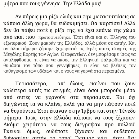
μήτρα που τους γέννησε. Την Ελλάδα μας!
Αν πάρεις μια ρίζα ελιάς και την ,μεταφυτεύσεις σε
κάποια άλλη χώρα, θα ευδοκιμήσει. Θα καρπίσει! Αλλά
δεν θα πάψει ποτέ η ρίζα της, να έχει επάνω της χώμα
από εκεί που
Έτσι είναι και οι Έλληνες του
πρωτοφυτεύτηκε.
εξωτερικού. Ζουν μακράν της Ελλάδος, αλλά μέσα σε αυτήν. Και
αν όλοι σήμερα ζήσαμε ξεχωριστά τις Ιερές αυτές στιγμές της
Μεγάλης Εορτής των Αγίων Θεοφανείων, δεν μπορέσαμε ίσως να
αντιληφθούμε, τι είναι να ακούς την Ελληνική ψαλμωδία και να
θυμάσαι τον τόπο που γεννήθηκες, τι είναι να βλέπεις τον
καθαγιασμό των υδάτων και ο νους να γυρνά στα περασμένα.
Περισσότερο,
απ’ όλους, εκείνοι που ζουν
καλύτερα αυτές τις στιγμές, είναι όσοι μπορούν μέσα
από αυτές να γυρνούν στα περασμένα. Και όχι
διηγώντας τα να κλαίνε, αλλά για να μην πάψουν ποτέ
να θυμούνται. Έτσι έκαναν στην Ίμβρο και στην Τένεδο
σήμερα. Ίσως, στην Ελλάδα κάποιοι να τους ξέχασαν.
Ακόμα χειρότερα να τους διέγραψαν προ πολλού!
Εκείνοι όμως, ουδέποτε ξέχασαν και ουδέποτε
διέγραψαν αυτόν το τόπο! Εκτιμάς κάτι, όταν δεν