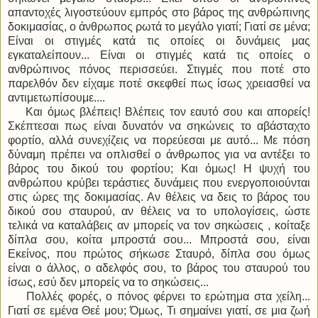
απαντοχές λιγοστεύουν εμπρός στο βάρος της ανθρώπινης
δοκιμασίας, ο άνθρωπος ρωτά το μεγάλο γιατί; Γιατί σε μένα;
Είναι οι στιγμές κατά τις οποίες οι δυνάμεις μας
εγκαταλείπουν... Είναι οι στιγμές κατά τις οποίες ο
ανθρώπινος πόνος περισσεύει. Στιγμές που ποτέ στο
παρελθόν δεν είχαμε ποτέ σκεφθεί πως ίσως χρειασθεί να
αντιμετωπίσουμε....
Και όμως βλέπεις! Βλέπεις τον εαυτό σου και απορείς!
Σκέπτεσαι πως είναι δυνατόν να σηκώνεις το αβάσταχτο
φορτίο, αλλά συνεχίζεις να πορεύεσαι με αυτό... Με πόση
δύναμη πρέπει να οπλισθεί ο άνθρωπος για να αντέξει το
βάρος του δικού του φορτίου; Και όμως! Η ψυχή του
ανθρώπου κρύβει τεράστιες δυνάμεις που ενεργοποιούνται
στις ώρες της δοκιμασίας. Αν θέλεις να δεις το βάρος του
δικού σου σταυρού, αν θέλεις να το υπολογίσεις, ώστε
τελικά να καταλάβεις αν μπορείς να τον σηκώσεις , κοίταξε
δίπλα σου, κοίτα μπροστά σου... Μπροστά σου, είναι
Εκείνος, που πρώτος σήκωσε Σταυρό, δίπλα σου όμως
είναι ο άλλος, ο αδελφός σου, το βάρος του σταυρού του
ίσως, εσύ δεν μπορείς να το σηκώσεις...
Πολλές φορές, ο πόνος φέρνει το ερώτημα στα χείλη...
Γιατί σε εμένα Θεέ μου; Όμως, Τι σημαίνει γιατί, σε μια ζωή