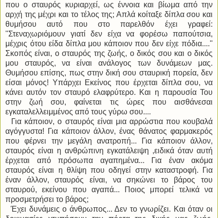
που ο σταυρός κυριαρχεί, ως έννοια και βίωμα από την
αρχή της μέχρι και το τέλος της; Απλά κοίταξε δίπλα σου και
θυμήσου αυτό που στο παρελθόν έχει γραφεί:
''Στεναχωριόμουν γιατί δεν είχα να φορέσω παπούτσια,
μέχρις ότου είδα δίπλα μου κάποιον που δεν είχε πόδια....''
Σκοπός είναι, ο σταυρός της ζωής, ο δικός σου και ο δικός
μου σταυρός, να είναι ανάλογος των δυνάμεων μας.
Θυμήσου επίσης, πως στην δική σου σταυρική πορεία, δεν
είσαι μόνος! Υπάρχει Εκείνος που έρχεται δίπλα σου, να
κάνει αυτόν τον σταυρό ελαφρύτερο. Και η παρουσία Του
στην ζωή σου, φαίνεται τις ώρες που αισθάνεσαι
εγκαταλελλειμμένος από τους γύρω σου....
Για κάποιον, ο σταυρός είναι μια αρρώστια που κουβαλά
αγόγγυστα! Για κάποιον άλλον, ένας θάνατος φαρμακερός
που φέρνει την μεγάλη ανατροπή... Για κάποιον άλλον,
σταυρός είναι η ανθρώπινη εγκατάλειψη ,ειδικά όταν αυτή
έρχεται από πρόσωπα αγαπημένα... Για έναν ακόμα
σταυρός είναι η θλίψη που οδηγεί στην καταστροφή. Για
έναν άλλον, σταυρός είναι, να σηκώνει το βάρος του
σταυρού, εκείνου που αγαπά... Ποιος μπορεί τελικά να
προσμετρήσει το βάρος;
Έχει δυνάμεις ο άνθρωπος... Δεν το γνωρίζει. Και όταν οι