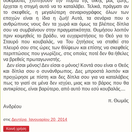
δοκιμασίες χτυπήσουν την πόρτα της δικής μας ζωής,
έρχεται η στιγμή αυτό να το καταλάβει. Τελικά, πράγματι αν
το σκεφθείς, η μεγαλύτερη σεναριογράφος όλων των
εποχών είναι η ίδια η ζωή! Αυτά, τα σενάρια που ο
ανθρώπινος νους δεν τα χωρά και όμως τα βλέπεις δίπλα
σου να συμβαίνουν στην πραγματικότητα. Θυμήσου λοιπόν
πριν κοιμηθείς το βράδυ, να ευχαριστήσεις το Θεό για το
Σταυρό που κουβαλάς, να Του ζητήσεις να σταθεί στο
πλευρό σου στις ώρες των θλίψεων και επίσης να σκεφθείς
περιπτώσεις που γνωρίζεις, στις οποίες ποτέ δεν θα ήθελες
να βρεθείς πρωταγωνιστής.
Δεν είσαι μόνος! Δεν είσαι ο μόνος! Κοντά σου είναι ο Θεός
και δίπλα σου ο συνάνθρωπος. Δες μπροστά λοιπόν και
προχώρησε με πίστη και δες δίπλα σου για να καταλάβεις
πως το γιατί σε μένα δεν ισχύει, μιας και το βάρος που θα
αντικρίσεις, είναι βαρύτερο, από αυτό που εσύ κουβαλάς....
π. Θωμάς
Ανδρέου
στις
Δευτέρα, Ιανουαρίου 20, 2014
Κοινή χρήση