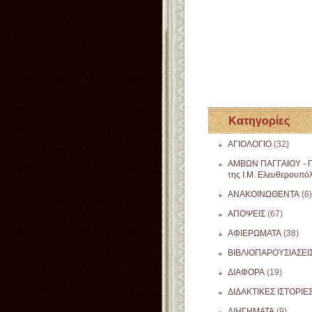
Κατηγορίες
ΑΓΙΟΛΟΓΙΟ
(32)
ΑΜΒΩΝ ΠΑΓΓΑΙΟΥ - Π
της Ι.Μ. Ελευθερουπό
ΑΝΑΚΟΙΝΩΘΕΝΤΑ
(6)
ΑΠΟΨΕΙΣ
(67)
ΑΦΙΕΡΩΜΑΤΑ
(38)
ΒΙΒΛΙΟΠΑΡΟΥΣΙΑΣΕΙ
ΔΙΑΦΟΡΑ
(19)
ΔΙΔΑΚΤΙΚΕΣ ΙΣΤΟΡΙΕ
ΔΙΗΓΗΜΑΤΑ
(9)