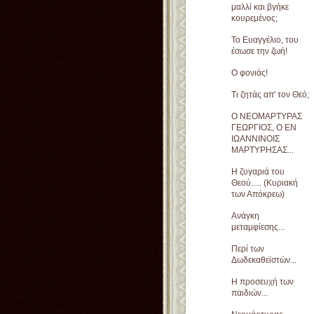
μαλλί και βγήκε
κουρεμένος;
Το Ευαγγέλιο, του
έσωσε την ζωή!
Ο φονιάς!
Τι ζητάς απ' τον Θεό;
Ο ΝΕΟΜΑΡΤΥΡΑΣ
ΓΕΩΡΓΙΟΣ, Ο ΕΝ
ΙΩΑΝΝΙΝΟΙΣ
ΜΑΡΤΥΡΗΣΑΣ...
Η ζυγαριά του
Θεού..... (Κυριακή
των Απόκρεω)
Ανάγκη
μεταμφίεσης...
Περί των
Δωδεκαθεϊστών...
Η προσευχή των
παιδιών...