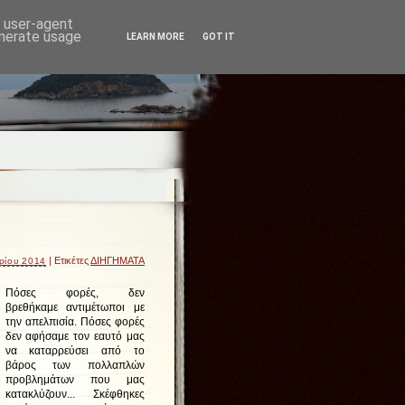
d user-agent
enerate usage
LEARN MORE
GOT IT
| Ετικέτες
ΔΙΗΓΗΜΑΤΑ
ρίου 2014
Πόσες φορές, δεν
βρεθήκαμε αντιμέτωποι με
την απελπισία. Πόσες φορές
δεν αφήσαμε τον εαυτό μας
να καταρρεύσει από το
βάρος των πολλαπλών
προβλημάτων που μας
κατακλύζουν... Σκέφθηκες