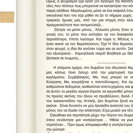
Όμως, η ψυχραιμία έχει όρια! Στο άγγελμα της θανα
νέος που πίστευε πως μπορούσε να κατακτήσει τον κ
πικρή αλήθεια. Μεγαλωμένος μέσα σε ένα ασφαλή όπω
οικογένεια που του είχε μάθει να ζει το σήμερα χωρίς 
τραγικός ήρωας μας, από την μια στιγμή στην άλλ
πραγματικότητα που αντιμετώπιζε...
Ζήτησε να μείνει μόνος... Άλλωστε μόνος ήταν σχ
γονείς του, το μόνο που κοίταξαν να του διασφαλί
περισσότερο, τίποτε λιγότερο. Και τώρα τι; Μήπως
ήταν ικανά να τον θεραπεύσουν; Όχι! Η ίδια θεραπε
στον φτωχό, η ίδια θα γινόταν τώρα και σε αυτόν. Σκ
του εξωτερικού... Χαμογέλασε πικρά! Βοήθησε με Θε
ξέσπασε σε λυγμούς....
------------------------
Η επόμενη ημέρα, στο δωμάτιο του ιδιωτικού θερ
μας κάπως ποιο ήσυχο από την μαρτυρική πρ
αγγέλματος. Συμβιβασμός; Μα, πως μπορεί να συ
Κούραση; Μα, κουράζεται ο παντοδύναμος; Και ό
ανθρώπινα δεδομένα, αισθανόταν αποτυχημένος και φ
σε αυτόν το μεγάλο αγώνα έπρεπε να αγωνισθεί μόνος
τις πρώτες ακτίνες του ήλιου να προβάλλουν, δειλά- 
του λεκανοπεδίου της Αττικής. Δεν θυμόταν ξανά να 
εικόνα... Είναι δυνατόν να μην ξαναείδα ανατολή του 
μόνος του να δώσει την απάντηση: Είχα μυαλό για τέτο
Σηκώθηκε και περπάτησε μέχρι την πόρτα του δωματ
όπου συνάντησε μια νοσηλεύτρια ... Ήθελε να ρωτή
ντρεπόταν.... Πριν όμως απομακρυνθεί η νοσηλεύτρια
την ρώτησε: