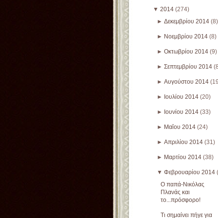
▼
2014
(274)
►
Δεκεμβρίου 2014
(8)
►
Νοεμβρίου 2014
(8)
►
Οκτωβρίου 2014
(9)
►
Σεπτεμβρίου 2014
(
►
Αυγούστου 2014
(1
►
Ιουλίου 2014
(20)
►
Ιουνίου 2014
(33)
►
Μαΐου 2014
(24)
►
Απριλίου 2014
(31)
►
Μαρτίου 2014
(38)
▼
Φεβρουαρίου 2014
Ο παπά-Νικόλας
Πλανάς και
το...πρόσφορο!
Τι σημαίνει πήγε για