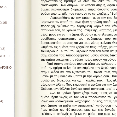
αρρωσταίνουν; Βρέθηκε να δίνει τον δικό του α
Νοσοκομείου των Αθηνών. Σε κάποια στιγμή, αφού 
ΜΑΤΑ
θύμιζε περισσότερο διαμέρισμα παρά δωμάτιο νοσ
φράση από τα χείλη του χωρίς να το καταλάβει.... '' Βοήθ
Αναρωτήθηκε αν την φράση αυτή την είχε ξαναπ
βεβαίωσε τον εαυτό του πως ήταν η πρώτη φορά... Ό
Σ
(16)
προσευχή, γλύκανε την ταραγμένη καρδιά του νέ
σπουδών του, τα χρόνια της ανέμελης νεότητος, μια
μέρα, μόνο για να την ζήσει. Θυμόταν τις ατέλειωτες φ
ομοϊδεάτες συμφοιτητές του, συζητήσεις που σχ
θρησκευτικότητας μιας και για τους νέους εκείνους Θεό
Θυμόταν τις ημέρες που ξεχνούσε πως υπήρχε, βουτ
Σ
(3)
του κέρδους...Αυτού του κέρδους που τον έκανε να ξ
στην καρδιά του. Απορροφημένος μόνον στους δείκτε
ΗΣΕΙΣ...
την ημέρα νύκτα και την νύκτα ημέρα μόνον και μόνον 
Γιατί όταν ο πατέρας του μια μέρα τον κάλεσε στο 
ΙΑΡΧΕΙΟ
από την ημέρα εκείνη θα αναλάμβανε την διεύθυνση 
στην Ελλάδα και στο εξωτερικό, του τόνισε, πως στη
μόνον με το μυαλό σου, ποτέ με την καρδιά σου... Και 
μυαλό του διοικούσε και όχι η καρδιά του... Πως ά
μέρα στην άλλη... Πως έγινε αυτή η μεγάλη για την ζ
Θεέ μου, σιγοψέλλισε ξανά και αυτή την φορά, το είπε γι
Όλο το βράδυ, έμεινε ξάγρυπνος... Πως να κοιμ
ημέρα, ήρθε νωρίς να τον δει ο προσωπικός του γ
(4)
ιδιωτικού νοσοκομείου. Ψύχραιμος ο νέος, όπως ήτα
του, ζήτησε να μάθει την πραγματική κατάσταση της
ήταν ακόμα πιο ψύχραιμος, μιας και είχε ξαναδεί
εφ΄όσον ο ασθενής επέμεινε να μάθει, του είπε, ως