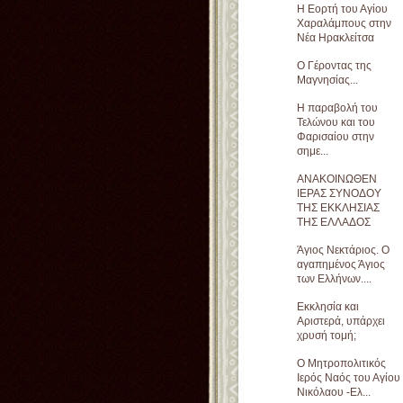
Η Εορτή του Αγίου
Χαραλάμπους στην
Νέα Ηρακλείτσα
Ο Γέροντας της
Μαγνησίας...
Η παραβολή του
Τελώνου και του
Φαρισαίου στην
σημε...
ΑΝΑΚΟΙΝΩΘΕΝ
ΙΕΡΑΣ ΣΥΝΟΔΟΥ
ΤΗΣ ΕΚΚΛΗΣΙΑΣ
ΤΗΣ ΕΛΛΑΔΟΣ
Άγιος Νεκτάριος. Ο
αγαπημένος Άγιος
των Ελλήνων....
Εκκλησία και
Αριστερά, υπάρχει
χρυσή τομή;
Ο Μητροπολιτικός
Ιερός Ναός του Αγίου
Νικόλαου -Ελ...