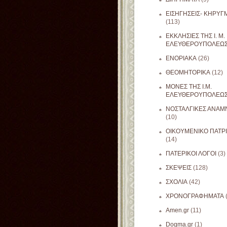
ΕΙΣΗΓΗΣΕΙΣ- ΚΗΡΥΓ
(113)
ΕΚΚΛΗΣΙΕΣ ΤΗΣ Ι. Μ.
ΕΛΕΥΘΕΡΟΥΠΟΛΕΩ
ΕΝΟΡΙΑΚΑ
(26)
ΘΕΟΜΗΤΟΡΙΚΑ
(12)
ΜΟΝΕΣ ΤΗΣ Ι.Μ.
ΕΛΕΥΘΕΡΟΥΠΟΛΕΩ
ΝΟΣΤΑΛΓΙΚΕΣ ΑΝΑΜΝ
(10)
ΟΙΚΟΥΜΕΝΙΚΟ ΠΑΤΡ
(14)
ΠΑΤΕΡΙΚΟΙ ΛΟΓΟΙ
(3)
ΣΚΕΨΕΙΣ
(128)
ΣΧΟΛΙΑ
(42)
ΧΡΟΝΟΓΡΑΦΗΜΑΤΑ
Amen.gr
(11)
Dogma.gr
(1)