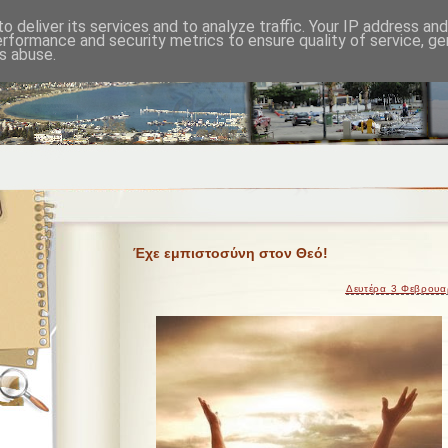
o deliver its services and to analyze traffic. Your IP address an
erformance and security metrics to ensure quality of service, g
s abuse.
Έχε εμπιστοσύνη στον Θεό!
Δευτέρα 3 Φεβρουα