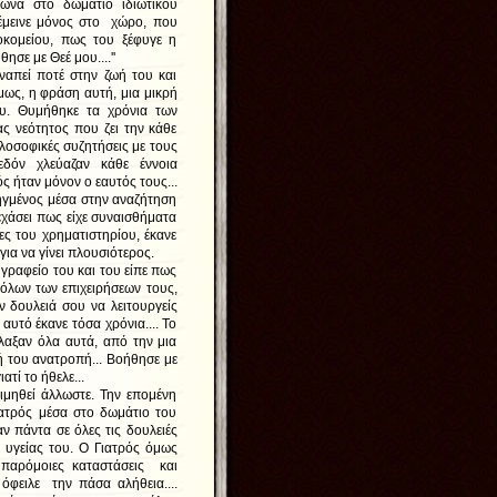
γώνα στο δωμάτιο ιδιωτικού
έμεινε μόνος στο χώρο, που
οκομείου, πως του ξέφυγε η
ησε με Θεέ μου....''
εί ποτέ στην ζωή του και
μως, η φράση αυτή, μια μικρή
ου. Θυμήθηκε τα χρόνια των
ς νεότητος που ζει την κάθε
ιλοσοφικές συζητήσεις με τους
εδόν χλεύαζαν κάθε έννοια
ς ήταν μόνον ο εαυτός τους...
ηγμένος μέσα στην αναζήτηση
εχάσει πως είχε συναισθήματα
ς του χρηματιστηρίου, έκανε
για να γίνει πλουσιότερος.
γραφείο του και του είπε πως
όλων των επιχειρήσεων τους,
ν δουλειά σου να λειτουργείς
αυτό έκανε τόσα χρόνια.... Το
λλαξαν όλα αυτά, από την μια
ωή του ανατροπή... Βοήθησε με
ατί το ήθελε...
ηθεί άλλωστε. Την επομένη
ιατρός μέσα στο δωμάτιο του
ν πάντα σε όλες τις δουλειές
 υγείας του. Ο Γιατρός όμως
 παρόμοιες καταστάσεις και
 όφειλε την πάσα αλήθεια....