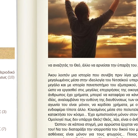
να αναζητάς το Θεό, άλλο να αρνείσαι την ύπαρξη του.
εριοδικό
Άκου λοιπόν μια ιστορία που συνέβη πριν λίγα χρ
λεως
(10)
μεγαλωμένος μέσα στην ιδεολογία του Νιτσεϊκού υπ
μεγάλο και με ιστορία πανεπιστήμιο του εξωτερικού,
ώστε να εργασθεί στις μεγάλες επιχειρήσεις της οικογε
άνθρωπος έχει χρήματα, μπορεί να καταφέρει να κάνει
ιδέες, αναλαμβάνει την ευθύνη της διευθύνσεως των ο
αγωνία του είναι μόνον, να κερδίσει χρήματα, με 
ενδιαφέρει τίποτε άλλο. Κλεισμένος μέσα στο πολυτελ
Σ
(3)
κατακτήσει τον κόσμο... Έχει εμπιστοσύνη μόνον στον 
Ομολογεί πως δεν υπάρχει Θεός! Θεός, λέει, είναι ο άν
Ώσπου σε κάποια στιγμή, μια αρρώστια έρχεται να 
Σ
(7)
του! Να του διαταράξει την ισορροπία του δικού του μ
ασθένειες είναι μόνον για τους φτωχούς... Ποιο