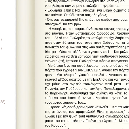
-Σας παρακαλώ, υπάρχει εκκλησία στο νοσοκομείο...
νοσηλεύτρια σαν να μην κατάλαβε τι την ρώτησε.
- Εκκλησία είπατε; Ναι, υπάρχει ένα μικρό δωμάτιο
στο ισόγειο. Θα θέλατε να σας οδηγήσω;
- Όχι, σας ευχαριστώ! Της απάντησε σχεδόν απότομα.
απασχολώ, θα την βρω...
Η νοσηλεύτρια απομακρύνθηκε και εκείνος κίνησε γι
στο ισόγειο. Ήταν βαπτισμένος Ορθόδοξος Χριστιαν
του.... Αλλά της Εκκλησίας το κατώφλι το είχε διαβεί τ
8)
ήταν στην βάπτιση του, όταν ήταν βρέφος και οι 
παιδικών του φίλων και στις δύο αυτές περιπτώσεις μπ
9)
θέατρο... Ούτε καταλάβαινε τι γινόταν εκεί .... Και μόλ
χαιρετίσει και να βγει γρήγορα γιατί αισθανόταν δυσφο
φέρνει η ζωή, ζητούσε Εκκλησία να πάει να απαγκιάσει.
Μετά από λίγο και αφού ξαναρώτησε στο ισόγειο κά
πόρτα που έγραφε ''ΠΑΡΕΚΚΛΗΣΙ ''. Άνοιξε την πόρτ
ήταν... Μια ελαφριά γλυκιά μυρωδιά πλανιόταν στην
εικόνες! Ε! Όσο άσχετος με την Εκκλησία και να ήταν, α
είχε μάθει στο σχολείο τουλάχιστον, γιατί μετά.... ε
Παναγία, τον Πρόδρομο και τον Άγιο Παντελεήμονα, 
το παρεκκλήσι. Αισθάνθηκε την ανάγκη να κάνει το 
επόμενο που έκανε ήταν να πλησιάσει την εικόνα
(28)
γονατιστός μπροστά Του...
Προσευχές δεν ήξερε! Άρχισε να κλαίει.... Και τα δά
της μετάνοιας του αμαρτωλού! Είναι η προσευχή, 
Έκλαψε με την ψυχή του! Αισθάνθηκε ανάλαφρος ξα
μάτια του και κοίταξε την Εικόνα του Χριστού. Μια ε
του Κόσμου''.