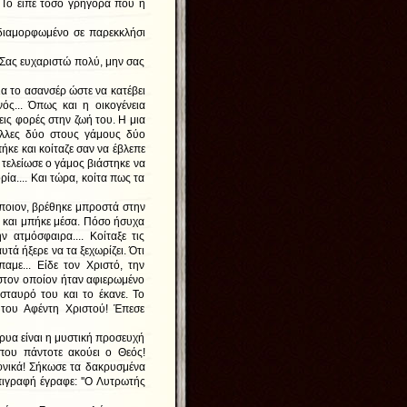
. Το είπε τόσο γρήγορα που η
 διαμορφωμένο σε παρεκκλήσι
 Σας ευχαριστώ πολύ, μην σας
α το ασανσέρ ώστε να κατέβει
ός... Όπως και η οικογένεια
ρεις φορές στην ζωή του. Η μια
άλλες δύο στους γάμους δύο
ήκε και κοίταζε σαν να έβλεπε
ις τελείωσε ο γάμος βιάστηκε να
ρία.... Και τώρα, κοίτα πως τα
ποιον, βρέθηκε μπροστά στην
α και μπήκε μέσα. Πόσο ήσυχα
 ατμόσφαιρα.... Κοίταξε τις
υτά ήξερε να τα ξεχωρίζει. Ότι
ίπαμε... Είδε τον Χριστό, την
στον οποίον ήταν αφιερωμένο
σταυρό του και το έκανε. Το
 του Αφέντη Χριστού! Έπεσε
κρυα είναι η μυστική προσευχή
που πάντοτε ακούει ο Θεός!
φνικά! Σήκωσε τα δακρυσμένα
πιγραφή έγραφε: ''Ο Λυτρωτής