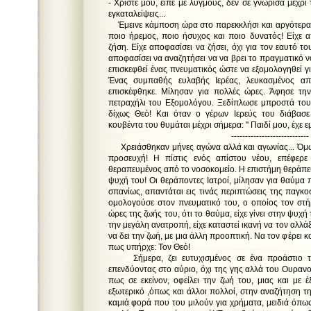
- Χριστέ μου, είπε με λυγμούς, δεν σε γνώρισα μέχρι
εγκαταλείψεις...
Έμεινε κάμποση ώρα στο παρεκκλήσι και αργότερα,
ποιο ήρεμος, ποιο ήσυχος και ποιο δυνατός! Είχε α
ζήση. Είχε αποφασίσει να ζήσει, όχι για τον εαυτό το
αποφασίσει να αναζητήσει να να βρει το πραγματικό ν
επισκεφθεί ένας πνευματικός ώστε να εξομολογηθεί 
Ένας συμπαθής ευλαβής Ιερέας, λευκασμένος απ
επισκέφθηκε. Μίλησαν για πολλές ώρες. Άφησε την
πετραχήλι του Εξομολόγου. Ξεδίπλωσε μπροστά του
δίχως Θεό! Και όταν ο γέρων Ιερεύς του διάβασε
κουβέντα του θυμάται μέχρι σήμερα: '' Παιδί μου, έχε εμ
----------------------------
Χρειάσθηκαν μήνες αγώνα αλλά και αγωνίας... Όμω
προσευχή! Η πίστις ενός απίστου νέου, επέφερε
θεραπευμένος από το νοσοκομείο. Η επιστήμη θεράπευ
ψυχή του! Οι θεράποντες Ιατροί, μίλησαν για θαύμα 
σπανίως, απαντάται εις τινάς περιπτώσεις της παγκοσ
ομολογούσε στον πνευματικό του, ο οποίος τον στήρι
ώρες της ζωής του, ότι το θαύμα, είχε γίνει στην ψυχή
την μεγάλη ανατροπή, είχε καταστεί ικανή να τον αλλά
να δει την ζωή, με μια άλλη προοπτική. Να τον φέρει κ
πως υπήρχε: Τον Θεό!
Σήμερα, ζει ευτυχισμένος σε ένα προάστιο τω
επενδύοντας στο αύριο, όχι της γης αλλά του Ουρανο
πως σε εκείνον, οφείλει την ζωή του, μιας και με 
εξωτερικό ,όπως και άλλοι πολλοί, στην αναζήτηση τ
καμιά φορά που του μιλούν για χρήματα, μειδιά όπω