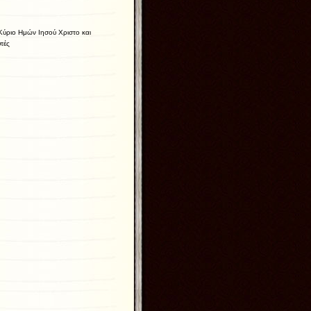
Κύριο Ημών Ιησού Χριστο και
τές