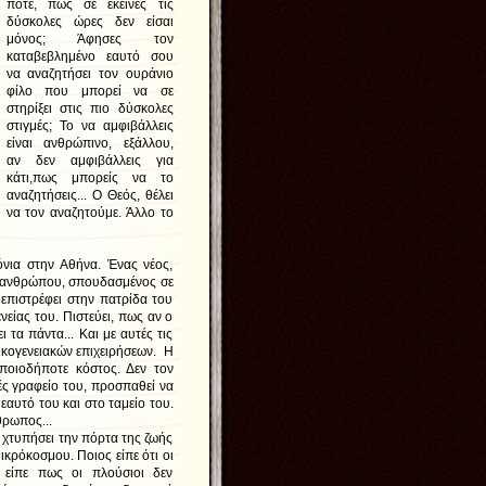
ποτέ, πως σε εκείνες τις
δύσκολες ώρες δεν είσαι
μόνος; Άφησες τον
καταβεβλημένο εαυτό σου
να αναζητήσει τον ουράνιο
φίλο που μπορεί να σε
στηρίξει στις πιο δύσκολες
στιγμές; Το να αμφιβάλλεις
είναι ανθρώπινο, εξάλλου,
αν δεν αμφιβάλλεις για
κάτι,πως μπορείς να το
αναζητήσεις... Ο Θεός, θέλει
να τον αναζητούμε. Άλλο το
όνια στην Αθήνα. Ένας νέος,
ερανθρώπου, σπουδασμένος σε
 επιστρέφει στην πατρίδα του
νείας του. Πιστεύει, πως αν ο
 τα πάντα... Και με αυτές τις
ικογενειακών επιχειρήσεων. Η
οποιοδήποτε κόστος. Δεν τον
ές γραφείο του, προσπαθεί να
εαυτό του και στο ταμείο του.
θρωπος...
χτυπήσει την πόρτα της ζωής
ικρόκοσμου. Ποιος είπε ότι οι
ς είπε πως οι πλούσιοι δεν