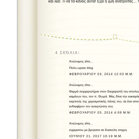
και λέει: Τι να τα κάνεις αυτά! Έχει η ζωή ανατροπές....
π. Θωμάς Αν
4 ΣΧΌΛΙΑ:
Ανώνυμος είπε...
Πολυ ωραιο blog
ΦΕΒΡΟΥΑΡΊΟΥ 03, 2014 12:03 Μ.Μ.
Ανώνυμος είπε...
Θερμά συγχαρητήρια στον διαχειριστή του ιστολογ
κειμένων του, τον π. Θωμά. Μας δίνει την ευκαιρ
καρπούς της χαρισματικής πένας του, σε ένα ιστ
ενδιαφέρον τον αναγνώστη του.
ΦΕΒΡΟΥΑΡΊΟΥ 03, 2014 4:09 Μ.Μ.
Ανώνυμος είπε...
ευχαριστω με βρηκατε σε δυσκολη στιγμη
ΙΟΥΝΊΟΥ 21, 2017 10:19 Μ.Μ.