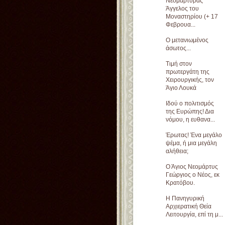
Νεομάρτυρας
Άγγελος του
Μοναστηρίου (+ 17
Φεβρουα...
Ο μετανιωμένος
άσωτος...
Τιμή στον
πρωτεργάτη της
Χειρουργικής, τον
Άγιο Λουκά
Ιδού ο πολιτισμός
της Ευρώπης! Δια
νόμου, η ευθανα...
Έρωτας! Ένα μεγάλο
ψέμα, ή μια μεγάλη
αλήθεια;
Ο Άγιος Νεομάρτυς
Γεώργιος ο Νέος, εκ
Κρατόβου.
Η Πανηγυρική
Αρχιερατική Θεία
Λειτουργία, επί τη μ...