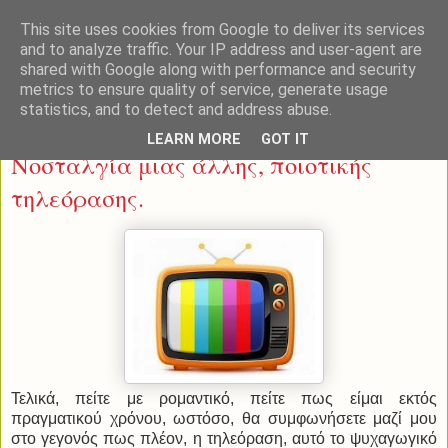
This site uses cookies from Google to deliver its services
and to analyze traffic. Your IP address and user-agent are
shared with Google along with performance and security
metrics to ensure quality of service, generate usage
statistics, and to detect and address abuse.
Τετάρτη 5 Φεβρουαρίου 2014
LEARN MORE
GOT IT
Νοσταλγία μιας άλλης, ποιοτικής
τηλεόρασης.
Τελικά, πείτε με ρομαντικό, πείτε πως είμαι εκτός
πραγματικού χρόνου, ωστόσο, θα συμφωνήσετε μαζί μου
στο γεγονός πως πλέον, η τηλεόραση, αυτό το ψυχαγωγικό