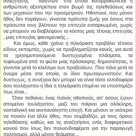
αναζήτησης '' ταλέντων'' στα οποία καταρρακώνεται η
ανθρώπινη αξιοπρέπεια στον βωμό της τηλεθεάσεως και
των μηχανών που την προσμετρούν. Ηθοποιοί, που μόνον
ήθος δεν παράγουν, γίνονται πρότυπα ζωής για όσους στα
πρόσωπα τους βλέπουν την επιτυχία ενσαρκωμένη, χωρίς
να μπορούν να διαβλέψουν το κόστος μιας τέτοιας επιτυχίας
, μιας επιτυχίας φαινομενικής...
Και όμως, κάθε χρόνο η τηλεόραση προβάλει τέτοιου
είδους εκπομπές, χωρίς να προβληματίζεται κανείς, για αυτά
τα χρησιμοποιούμενα δυστυχισμένα πλάσματα, τα
τυφλωμένα από τα φώτα μιας πρόσκαιρης δημοσιότητας, τι
γίνονται μετά το κλείσιμο των προβολέων; Που πάνε μετά τα
όνειρα μέσα στα οποία, οι ίδιοι πρωταγωνιστούν; Και
δυστυχώς, η συνέχεια δεν μπορεί να είναι τόσο ελπιδοφόρα
όσο τουλάχιστον η ίδια η τηλεόραση επιμένει να υποστηρίζει
πως είναι...
Όταν πεθαίνει, ένας παλιός ηθοποιός, απ' όσους έχουν
απομείνει τουλάχιστον, μαζί του παίρνει μια ολόκληρη,
νοσταλγική και ανεπανάληπτη εποχή. Και μένουν οι νεότεροι
να ποιούν ένα άλλο ήθος, που συμβαδίζει, με τους όρους
τηλεθέασης καθώς και τις αναζητήσεις ενός διαφορετικού
κοινού που ίσως δεν πολυενδιαφέρετε για την παραγωγή
πολιτισμού, αλλά μόνον θεάματος...