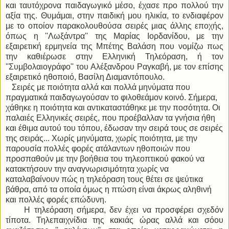
και ταυτόχρονα παιδαγωγικό μέσο, έχασε προ πολλού την
αξία της. Θυμάμαι, στην παιδική μου ηλικία, το ενδιαφέρον
με το οποίον παρακολουθούσα σειρές μιας άλλης εποχής,
όπως η ''Λωξάντρα'' της Μαρίας Ιορδανίδου, με την
εξαιρετική ερμηνεία της Μπέτης Βαλάση που νομίζω πως
την καθιέρωσε στην Ελληνική Τηλεόραση, ή τον
''Συμβολαιογράφο'' του Αλέξανδρου Ραγκαβή, με τον επίσης
εξαιρετικό ηθοποιό, Βασίλη Διαμαντόπουλο.
Σειρές με ποιότητα αλλά και πολλά μηνύματα που
πραγματικά παιδαγωγούσαν το φιλοθεάμον κοινό. Σήμερα,
χάθηκε η ποιότητα και αντικαταστάθηκε με την ποσότητα. Οι
παλαιές Ελληνικές σειρές, που προέβαλλαν τα γνήσια ήθη
και έθιμα αυτού του τόπου, έδωσαν την σειρά τους σε σειρές
της σειράς... Χωρίς μηνύματα, χωρίς ποιότητα, με την
παρουσία πολλές φορές ατάλαντων ηθοποιών που
προσπαθούν με την βοήθεια του τηλεοπτικού φακού να
κατακτήσουν την αναγνωρισιμότητα χωρίς να
καταλαβαίνουν πώς η τηλεόραση τους θέτει σε ψεύτικα
βάθρα, από τα οποία όμως η πτώση είναι άκρως αληθινή
και πολλές φορές επώδυνη.
Η τηλεόραση σήμερα, δεν έχει να προσφέρει σχεδόν
τίποτα. Τηλεπαιχνίδια της κακιάς ώρας αλλά και σόου