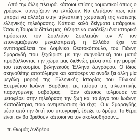
Από την άλλη πλευρά. κάποιοι επίσης ρομαντικοί όπως ο
γράφων, συνεχίζουν να ελπίζουν. Να ελπίζουν πως κάτι
μπορεί να αλλάξει στην τηλεοπτική χωματερή της νεότερης
ελληνικής τηλεόρασης. Κάποια καλά δείγματα υπάρχουν.
Όταν η Τουρκία δίπλα μας, θέλησε να αναδείξει ένα ιστορικό
πρόσωπο, τον Σουλτάνο Σουλεϊμάν τον Α' τον
επονομαζόμενο μεγαλοπρεπή, η Ελλάδα έχει να
αντιπαραθέσει τον Δομίνικο Θεοτοκόπουλο, του Γιάννη
Σμαραγδή που ξεχώρισε με την σκηνοθετική του ματιά
προβάλλοντας την χώρα μας διεθνώς μέσα από την μορφή
του παγκοσμίου βεληνεκούς Έλληνα ζωγράφου. Ο ίδιος
σκηνοθέτης αποτόλμησε και κατάφερε να αναδείξει άλλη μία
μεγάλη μορφή της Ελληνικής Ιστορίας του Εθνικού
Ευεργέτου Ιωάννη Βαρβάκη, εις πείσμα της τηλεοπτικής
παραγόμενης σαβούρας. Εάν κάποιος τολμούσε να
μεταφέρει στην τηλεόραση την ζωή και το έργο του Ιωάννη
Καποδίστρια, ποια αντιμετώπιση θα είχε; Ο κ. Σμαραγδής
μέσα από την δική του υπογραφή, έδειξε το δρόμο. Το θέμα
είναι, αν θα βρεθούν κάποιοι να τον ακολουθήσουν....
π. Θωμάς Ανδρέου