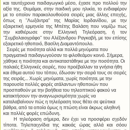
και ταυτόχρονα παιδαγωγικό μέσο, έχασε προ πολλού την
αξία της. Θυμάμαι, στην παιδική μου ηλικία, το ενδιαφέρον
με το οποίον παρακολουθούσα σειρές μιας άλλης εποχής,
όπως η ''Λωξάντρα'' της Μαρίας Ιορδανίδου, με την
εξαιρετική ερμηνεία της Μπέτης Βαλάση που νομίζω πως
την καθιέρωσε στην Ελληνική Τηλεόραση, ή τον
''Συμβολαιογράφο'' του Αλέξανδρου Ραγκαβή, με τον επίσης
εξαιρετικό ηθοποιό, Βασίλη Διαμαντόπουλο.
Σειρές με ποιότητα αλλά και πολλά μηνύματα που
πραγματικά παιδαγωγούσαν το φιλοθεάμον κοινό. Σήμερα,
χάθηκε η ποιότητα και αντικαταστάθηκε με την ποσότητα. Οι
παλαιές Ελληνικές σειρές, που προέβαλλαν τα γνήσια ήθη
και έθιμα αυτού του τόπου, έδωσαν την σειρά τους σε σειρές
της σειράς... Χωρίς μηνύματα, χωρίς ποιότητα, με την
παρουσία πολλές φορές ατάλαντων ηθοποιών που
προσπαθούν με την βοήθεια του τηλεοπτικού φακού να
κατακτήσουν την αναγνωρισιμότητα χωρίς να
καταλαβαίνουν πώς η τηλεόραση τους θέτει σε ψεύτικα
βάθρα, από τα οποία όμως η πτώση είναι άκρως αληθινή
και πολλές φορές επώδυνη.
Η τηλεόραση σήμερα, δεν έχει να προσφέρει σχεδόν
τίποτα. Τηλεπαιχνίδια της κακιάς ώρας αλλά και σόου