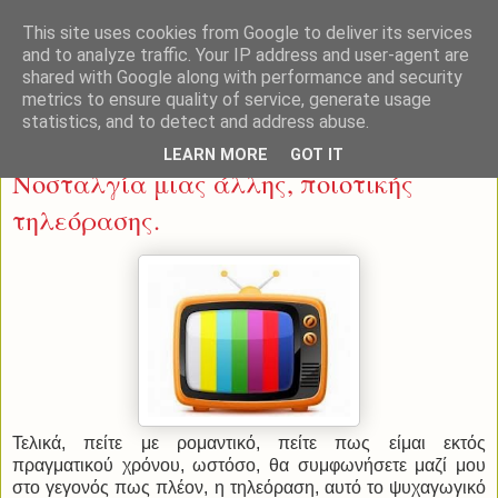
This site uses cookies from Google to deliver its services
and to analyze traffic. Your IP address and user-agent are
shared with Google along with performance and security
metrics to ensure quality of service, generate usage
statistics, and to detect and address abuse.
Τετάρτη 5 Φεβρουαρίου 2014
LEARN MORE
GOT IT
Νοσταλγία μιας άλλης, ποιοτικής
τηλεόρασης.
Τελικά, πείτε με ρομαντικό, πείτε πως είμαι εκτός
πραγματικού χρόνου, ωστόσο, θα συμφωνήσετε μαζί μου
στο γεγονός πως πλέον, η τηλεόραση, αυτό το ψυχαγωγικό