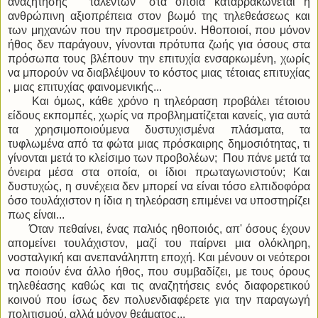
αναζήτησης '' ταλέντων'' στα οποία καταρρακώνεται η
ανθρώπινη αξιοπρέπεια στον βωμό της τηλεθεάσεως και
των μηχανών που την προσμετρούν. Ηθοποιοί, που μόνον
ήθος δεν παράγουν, γίνονται πρότυπα ζωής για όσους στα
πρόσωπα τους βλέπουν την επιτυχία ενσαρκωμένη, χωρίς
να μπορούν να διαβλέψουν το κόστος μιας τέτοιας επιτυχίας
, μιας επιτυχίας φαινομενικής...
Και όμως, κάθε χρόνο η τηλεόραση προβάλει τέτοιου
είδους εκπομπές, χωρίς να προβληματίζεται κανείς, για αυτά
τα χρησιμοποιούμενα δυστυχισμένα πλάσματα, τα
τυφλωμένα από τα φώτα μιας πρόσκαιρης δημοσιότητας, τι
γίνονται μετά το κλείσιμο των προβολέων; Που πάνε μετά τα
όνειρα μέσα στα οποία, οι ίδιοι πρωταγωνιστούν; Και
δυστυχώς, η συνέχεια δεν μπορεί να είναι τόσο ελπιδοφόρα
όσο τουλάχιστον η ίδια η τηλεόραση επιμένει να υποστηρίζει
πως είναι...
Όταν πεθαίνει, ένας παλιός ηθοποιός, απ' όσους έχουν
απομείνει τουλάχιστον, μαζί του παίρνει μια ολόκληρη,
νοσταλγική και ανεπανάληπτη εποχή. Και μένουν οι νεότεροι
να ποιούν ένα άλλο ήθος, που συμβαδίζει, με τους όρους
τηλεθέασης καθώς και τις αναζητήσεις ενός διαφορετικού
κοινού που ίσως δεν πολυενδιαφέρετε για την παραγωγή
πολιτισμού, αλλά μόνον θεάματος...