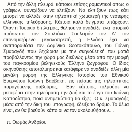
Από την άλλη πλευρά. κάποιοι επίσης ρομαντικοί όπως ο
γράφων, συνεχίζουν να ελπίζουν. Να ελπίζουν πως κάτι
μπορεί να αλλάξει στην τηλεοπτική χωματερή της νεότερης
ελληνικής τηλεόρασης. Κάποια καλά δείγματα υπάρχουν.
Όταν η Τουρκία δίπλα μας, θέλησε να αναδείξει ένα ιστορικό
πρόσωπο, τον Σουλτάνο Σουλεϊμάν τον Α' τον
επονομαζόμενο μεγαλοπρεπή, η Ελλάδα έχει να
αντιπαραθέσει τον Δομίνικο Θεοτοκόπουλο, του Γιάννη
Σμαραγδή που ξεχώρισε με την σκηνοθετική του ματιά
προβάλλοντας την χώρα μας διεθνώς μέσα από την μορφή
του παγκοσμίου βεληνεκούς Έλληνα ζωγράφου. Ο ίδιος
σκηνοθέτης αποτόλμησε και κατάφερε να αναδείξει άλλη μία
μεγάλη μορφή της Ελληνικής Ιστορίας του Εθνικού
Ευεργέτου Ιωάννη Βαρβάκη, εις πείσμα της τηλεοπτικής
παραγόμενης σαβούρας. Εάν κάποιος τολμούσε να
μεταφέρει στην τηλεόραση την ζωή και το έργο του Ιωάννη
Καποδίστρια, ποια αντιμετώπιση θα είχε; Ο κ. Σμαραγδής
μέσα από την δική του υπογραφή, έδειξε το δρόμο. Το θέμα
είναι, αν θα βρεθούν κάποιοι να τον ακολουθήσουν....
π. Θωμάς Ανδρέου