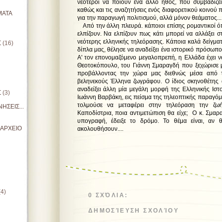
νεότεροι να ποιούν ένα άλλο ήθος, που συμβαδίζε
καθώς και τις αναζητήσεις ενός διαφορετικού κοινού 
ΜΑΤΑ
για την παραγωγή πολιτισμού, αλλά μόνον θεάματος.
Από την άλλη πλευρά. κάποιοι επίσης ρομαντικοί ό
ελπίζουν. Να ελπίζουν πως κάτι μπορεί να αλλάξει 
νεότερης ελληνικής τηλεόρασης. Κάποια καλά δείγμα
Σ
(16)
δίπλα μας, θέλησε να αναδείξει ένα ιστορικό πρόσωπο
Α' τον επονομαζόμενο μεγαλοπρεπή, η Ελλάδα έχει ν
Θεοτοκόπουλο, του Γιάννη Σμαραγδή που ξεχώρισε μ
προβάλλοντας την χώρα μας διεθνώς μέσα από 
βεληνεκούς Έλληνα ζωγράφου. Ο ίδιος σκηνοθέτης 
αναδείξει άλλη μία μεγάλη μορφή της Ελληνικής Ιστ
Σ
(3)
Ιωάννη Βαρβάκη, εις πείσμα της τηλεοπτικής παραγό
τολμούσε να μεταφέρει στην τηλεόραση την ζω
ΗΣΕΙΣ...
Καποδίστρια, ποια αντιμετώπιση θα είχε; Ο κ. Σμαρ
υπογραφή, έδειξε το δρόμο. Το θέμα είναι, αν 
ΙΑΡΧΕΙΟ
ακολουθήσουν....
π. Θωμάς Α
(4)
0 ΣΧΌΛΙΑ:
ΔΗΜΟΣΊΕΥΣΗ ΣΧΟΛΊΟΥ