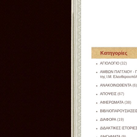
Κατηγορίες
ΑΓΙΟΛΟΓΙΟ
(32)
ΑΜΒΩΝ ΠΑΓΓΑΙΟΥ - Π
της Ι.Μ. Ελευθερουπό
ΑΝΑΚΟΙΝΩΘΕΝΤΑ
(6)
ΑΠΟΨΕΙΣ
(67)
ΑΦΙΕΡΩΜΑΤΑ
(38)
ΒΙΒΛΙΟΠΑΡΟΥΣΙΑΣΕΙ
ΔΙΑΦΟΡΑ
(19)
ΔΙΔΑΚΤΙΚΕΣ ΙΣΤΟΡΙΕ
ΔΙΗΓΗΜΑΤΑ
(9)