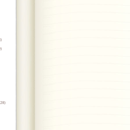
8)
9)
(28)