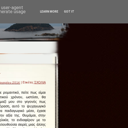
d user-agent
enerate usage
LEARN MORE
GOT IT
.
| Ετικέτες
ΣΧΟΛΙΑ
ουαρίου 2014
με ρομαντικό, πείτε πως είμαι
τικού χρόνου, ωστόσο, θα
μαζί μου στο γεγονός πως
εόραση, αυτό το ψυχαγωγικό
να παιδαγωγικό μέσο, έχασε
ην αξία της. Θυμάμαι, στην
λικία, το ενδιαφέρον με το
λουθούσα σειρές μιας άλλης