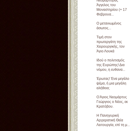
Νεομάρτυρας
Άγγελος του
Μοναστηρίου (+ 17
Φεβρουα...
Ο μετανιωμένος
άσωτος...
Τιμή στον
πρωτεργάτη της
Χειρουργικής, τον
Άγιο Λουκά
Ιδού ο πολιτισμός
της Ευρώπης! Δια
νόμου, η ευθανα...
Έρωτας! Ένα μεγάλο
ψέμα, ή μια μεγάλη
αλήθεια;
Ο Άγιος Νεομάρτυς
Γεώργιος ο Νέος, εκ
Κρατόβου.
Η Πανηγυρική
Αρχιερατική Θεία
Λειτουργία, επί τη μ...