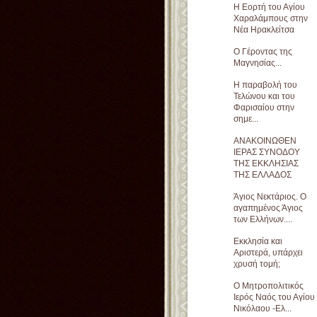
Η Εορτή του Αγίου
Χαραλάμπους στην
Νέα Ηρακλείτσα
Ο Γέροντας της
Μαγνησίας...
Η παραβολή του
Τελώνου και του
Φαρισαίου στην
σημε...
ΑΝΑΚΟΙΝΩΘΕΝ
ΙΕΡΑΣ ΣΥΝΟΔΟΥ
ΤΗΣ ΕΚΚΛΗΣΙΑΣ
ΤΗΣ ΕΛΛΑΔΟΣ
Άγιος Νεκτάριος. Ο
αγαπημένος Άγιος
των Ελλήνων....
Εκκλησία και
Αριστερά, υπάρχει
χρυσή τομή;
Ο Μητροπολιτικός
Ιερός Ναός του Αγίου
Νικόλαου -Ελ...