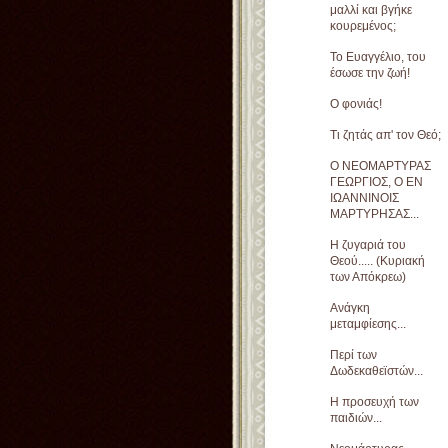
μαλλί και βγήκε
κουρεμένος;
Το Ευαγγέλιο, του
έσωσε την ζωή!
Ο φονιάς!
Τι ζητάς απ' τον Θεό;
Ο ΝΕΟΜΑΡΤΥΡΑΣ
ΓΕΩΡΓΙΟΣ, Ο ΕΝ
ΙΩΑΝΝΙΝΟΙΣ
ΜΑΡΤΥΡΗΣΑΣ...
Η ζυγαριά του
Θεού..... (Κυριακή
των Απόκρεω)
Ανάγκη
μεταμφίεσης...
Περί των
Δωδεκαθεϊστών...
Η προσευχή των
παιδιών...