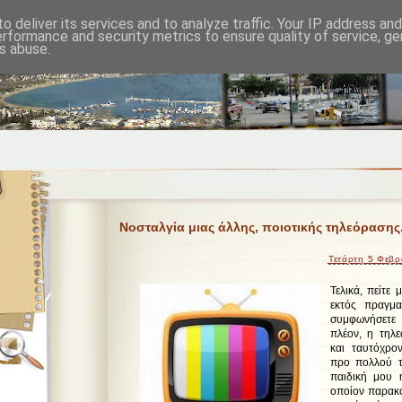
o deliver its services and to analyze traffic. Your IP address an
erformance and security metrics to ensure quality of service, g
s abuse.
Νοσταλγία μιας άλλης, ποιοτικής τηλεόρασης
Τετάρτη 5 Φεβρ
Τελικά, πείτε 
εκτός πραγμα
συμφωνήσετε 
πλέον, η τηλ
και ταυτόχρο
προ πολλού τ
παιδική μου η
οποίον παρακο