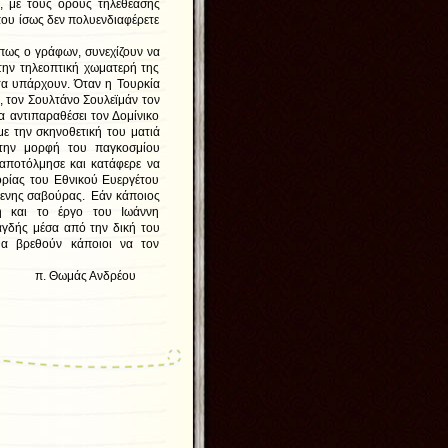
ι, με τους όρους τηλεθέασης
που ίσως δεν πολυενδιαφέρετε
..
πως ο γράφων, συνεχίζουν να
στην τηλεοπτική χωματερή της
τα υπάρχουν. Όταν η Τουρκία
, τον Σουλτάνο Σουλεϊμάν τον
α αντιπαραθέσει τον Δομίνικο
ε την σκηνοθετική του ματιά
την μορφή του παγκοσμίου
αποτόλμησε και κατάφερε να
ορίας του Εθνικού Ευεργέτου
μενης σαβούρας. Εάν κάποιος
ή και το έργο του Ιωάννη
αγδής μέσα από την δική του
θα βρεθούν κάποιοι να τον
νδρέου