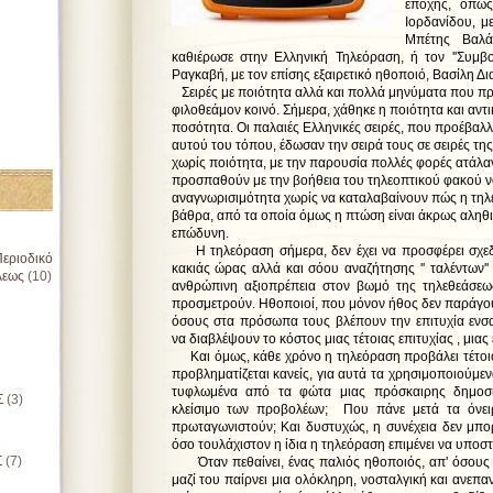
εποχής, όπως
Ιορδανίδου, με
Μπέτης Βαλ
καθιέρωσε στην Ελληνική Τηλεόραση, ή τον ''Συμβ
Ραγκαβή, με τον επίσης εξαιρετικό ηθοποιό, Βασίλη Δ
Σειρές με ποιότητα αλλά και πολλά μηνύματα που π
φιλοθεάμον κοινό. Σήμερα, χάθηκε η ποιότητα και αντ
ποσότητα. Οι παλαιές Ελληνικές σειρές, που προέβαλλ
αυτού του τόπου, έδωσαν την σειρά τους σε σειρές της
χωρίς ποιότητα, με την παρουσία πολλές φορές ατάλ
προσπαθούν με την βοήθεια του τηλεοπτικού φακού ν
αναγνωρισιμότητα χωρίς να καταλαβαίνουν πώς η τηλε
βάθρα, από τα οποία όμως η πτώση είναι άκρως αληθι
επώδυνη.
Η τηλεόραση σήμερα, δεν έχει να προσφέρει σχεδό
εριοδικό
κακιάς ώρας αλλά και σόου αναζήτησης '' ταλέντων'
λεως
(10)
ανθρώπινη αξιοπρέπεια στον βωμό της τηλεθεάσε
προσμετρούν. Ηθοποιοί, που μόνον ήθος δεν παράγου
όσους στα πρόσωπα τους βλέπουν την επιτυχία ενσ
να διαβλέψουν το κόστος μιας τέτοιας επιτυχίας , μιας 
Και όμως, κάθε χρόνο η τηλεόραση προβάλει τέτοιο
προβληματίζεται κανείς, για αυτά τα χρησιμοποιούμε
τυφλωμένα από τα φώτα μιας πρόσκαιρης δημοσιό
Σ
(3)
κλείσιμο των προβολέων; Που πάνε μετά τα όνειρ
πρωταγωνιστούν; Και δυστυχώς, η συνέχεια δεν μπορ
όσο τουλάχιστον η ίδια η τηλεόραση επιμένει να υποστη
Σ
(7)
Όταν πεθαίνει, ένας παλιός ηθοποιός, απ' όσους έ
μαζί του παίρνει μια ολόκληρη, νοσταλγική και ανεπα