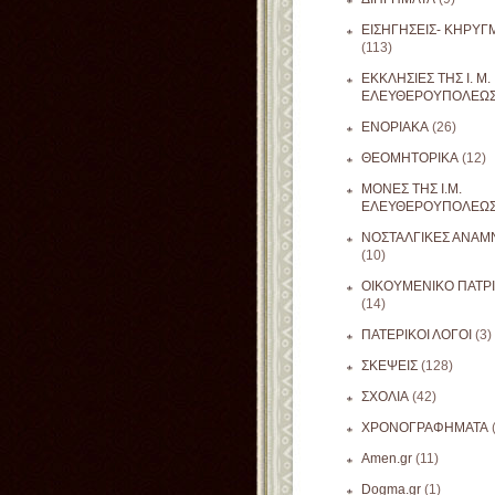
ΕΙΣΗΓΗΣΕΙΣ- ΚΗΡΥΓ
(113)
ΕΚΚΛΗΣΙΕΣ ΤΗΣ Ι. Μ.
ΕΛΕΥΘΕΡΟΥΠΟΛΕΩ
ΕΝΟΡΙΑΚΑ
(26)
ΘΕΟΜΗΤΟΡΙΚΑ
(12)
ΜΟΝΕΣ ΤΗΣ Ι.Μ.
ΕΛΕΥΘΕΡΟΥΠΟΛΕΩ
ΝΟΣΤΑΛΓΙΚΕΣ ΑΝΑΜΝ
(10)
ΟΙΚΟΥΜΕΝΙΚΟ ΠΑΤΡ
(14)
ΠΑΤΕΡΙΚΟΙ ΛΟΓΟΙ
(3)
ΣΚΕΨΕΙΣ
(128)
ΣΧΟΛΙΑ
(42)
ΧΡΟΝΟΓΡΑΦΗΜΑΤΑ
Amen.gr
(11)
Dogma.gr
(1)