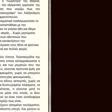
 η ''Λωξάντρα'' της Μαρίας
 την εξαιρετική ερμηνεία της
άση που νομίζω πως την
ολαιογράφο'' του Αλέξανδρου
ιαμαντόπουλο.
ραγματικά παιδαγωγούσαν το
ικαταστάθηκε με την
αν τα γνήσια ήθη και έθιμα
 σειράς... Χωρίς μηνύματα,
αντων ηθοποιών που
α κατακτήσουν την
όραση τους θέτει σε ψεύτικα
νή και πολλές φορές
ν τίποτα. Τηλεπαιχνίδια της
' στα οποία καταρρακώνεται η
ως και των μηχανών που την
ν, γίνονται πρότυπα ζωής για
αρκωμένη, χωρίς να μπορούν
επιτυχίας φαινομενικής...
υ είδους εκπομπές, χωρίς να
να δυστυχισμένα πλάσματα, τα
τητας, τι γίνονται μετά το
α μέσα στα οποία, οι ίδιοι
εί να είναι τόσο ελπιδοφόρα
ρίζει πως είναι...
χουν απομείνει τουλάχιστον,
νάληπτη εποχή. Και μένουν οι