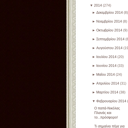
▼
2014
(274)
►
Δεκεμβρίου 2014
(8)
►
Νοεμβρίου 2014
(8)
►
Οκτωβρίου 2014
(9)
►
Σεπτεμβρίου 2014
(
►
Αυγούστου 2014
(1
►
Ιουλίου 2014
(20)
►
Ιουνίου 2014
(33)
►
Μαΐου 2014
(24)
►
Απριλίου 2014
(31)
►
Μαρτίου 2014
(38)
▼
Φεβρουαρίου 2014
Ο παπά-Νικόλας
Πλανάς και
το...πρόσφορο!
Τι σημαίνει πήγε για