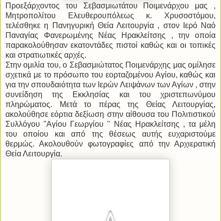
Προεξάρχοντος του Σεβασμιωτάτου Ποιμενάρχου μας ,
Μητροπολίτου Ελευθερουπόλεως κ. Χρυσοστόμου,
τελέσθηκε η Πανηγυρική Θεία Λειτουργία , στον Ιερό Ναό
Παναγίας Φανερωμένης Νέας Ηρακλείτσης , την οποία
παρακολούθησαν εκατοντάδες πιστοί καθώς και οι τοπικές
και στρατιωτικές αρχές.
Στην ομιλία του, ο Σεβασμιώτατος Ποιμενάρχης μας ομίλησε
σχετικά με το πρόσωπο του εορταζομένου Αγίου, καθώς και
για την σπουδαιότητα των Ιερών Λειψάνων των Αγίων , στην
συνείδηση της Εκκλησίας και του χριστεπωνύμου
πληρώματος. Μετά το πέρας της Θείας Λειτουργίας,
ακολούθησε εόρτια δεξίωση στην αίθουσα του Πολιτιστικού
Συλλόγου ''Αγίου Γεωργίου '' Νέας Ηρακλείτσης , τα μέλη
του οποίου και από της θέσεως αυτής ευχαριστούμε
θερμώς. Ακολουθούν φωτογραφίες από την Αρχιερατική
Θεία Λειτουργία.