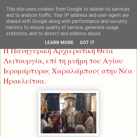
This site uses cookies from Google to deliver its services
and to analyze traffic. Your IP address and user-agent are
shared with Google along with performance and security
metrics to ensure quality of service, generate usage
statistics, and to detect and address abuse.
Δευτέρα 10 Φεβρουαρίου 2014
LEARN MORE
GOT IT
Η Πανηγυρική Αρχιερατική Θεία
Λειτουργία, επί τη μνήμη του Αγίου
Ιερομάρτυρος Χαραλάμπους στην Νέα
Ηρακλείτσα.