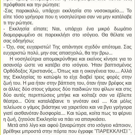
πρόφθασε και την ρώτησε:
-Σας παρακαλώ, υπάρχει εκκλησία στο νοσοκομείο.... Το
είπε τόσο γρήγορα που η νοσηλεύτρια σαν να μην κατάλαβε
τι την ρώτησε.
- Εκκλησία είπατε; Ναι, υπάρχει ένα μικρό δωμάτιο
διαμορφωμένο σε παρεκκλήσι στο ισόγειο. Θα θέλατε να
σας οδηγήσω;
- Όχι, σας ευχαριστώ! Της απάντησε σχεδόν απότομα. Σας
ευχαριστώ πολύ, μην σας απασχολώ, θα την βρω...
Η νοσηλεύτρια απομακρύνθηκε και εκείνος κίνησε για το
ασανσέρ ώστε να κατέβει στο ισόγειο. Ήταν βαπτισμένος
Ορθόδοξος Χριστιανός... Όπως και η οικογένεια του.... Αλλά
της Εκκλησίας το κατώφλι το είχε διαβεί τρεις φορές στην
ζωή του. Η μια ήταν στην βάπτιση του, όταν ήταν βρέφος και
οι άλλες δύο στους γάμους δύο παιδικών του φίλων και στις
δύο αυτές περιπτώσεις μπήκε και κοίταζε σαν να έβλεπε
θέατρο... Ούτε καταλάβαινε τι γινόταν εκεί .... Και μόλις
τελείωσε ο γάμος βιάστηκε να χαιρετίσει και να βγει γρήγορα
γιατί αισθανόταν δυσφορία.... Και τώρα, κοίτα πως τα φέρνει
η ζωή, ζητούσε Εκκλησία να πάει να απαγκιάσει.
Μετά από λίγο και αφού ξαναρώτησε στο ισόγειο κάποιον,
βρέθηκε μπροστά στην πόρτα που έγραφε ''ΠΑΡΕΚΚΛΗΣΙ ''.