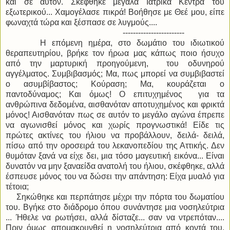
και σε αυτόν. Σκέφθηκε μεγάλα Ιατρικά Κέντρα του
εξωτερικού... Χαμογέλασε πικρά! Βοήθησε με Θεέ μου, είπε
φωναχτά τώρα και ξέσπασε σε λυγμούς....
------------------------
Η επόμενη ημέρα, στο δωμάτιο του ιδιωτικού
θεραπευτηρίου, βρήκε τον ήρωα μας κάπως ποιο ήσυχο
από την μαρτυρική προηγούμενη, του οδυνηρού
αγγέλματος. Συμβιβασμός; Μα, πως μπορεί να συμβιβαστεί
ο ασυμβίβαστος; Κούραση; Μα, κουράζεται ο
παντοδύναμος; Και όμως! Ο επιτυχημένος για τα
ανθρώπινα δεδομένα, αισθανόταν αποτυχημένος και φρικτά
μόνος! Αισθανόταν πως σε αυτόν το μεγάλο αγώνα έπρεπε
να αγωνισθεί μόνος και χωρίς προγνωστικά! Είδε τις
πρώτες ακτίνες του ήλιου να προβάλλουν, δειλά- δειλά,
πίσω από την οροσειρά του λεκανοπεδίου της Αττικής. Δεν
θυμόταν ξανά να είχε δει, μια τόσο μαγευτική εικόνα... Είναι
δυνατόν να μην ξαναείδα ανατολή του ήλιου, σκέφθηκε, αλλά
έσπευσε μόνος του να δώσει την απάντηση: Είχα μυαλό για
τέτοια;
Σηκώθηκε και περπάτησε μέχρι την πόρτα του δωματίου
του. Βγήκε στο διάδρομο όπου συνάντησε μια νοσηλεύτρια
... Ήθελε να ρωτήσει, αλλά δίσταζε... σαν να ντρεπόταν....
Πριν όμως απομακρυνθεί η νοσηλεύτρια από κοντά του,