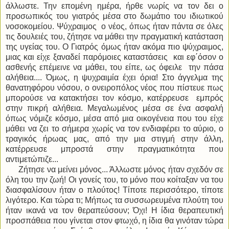
άλλωστε. Την επομένη ημέρα, ήρθε νωρίς να τον δει ο
προσωπικός του γιατρός μέσα στο δωμάτιο του ιδιωτικού
νοσοκομείου. Ψύχραιμος ο νέος, όπως ήταν πάντα σε όλες
τις δουλειές του, ζήτησε να μάθει την πραγματική κατάσταση
της υγείας του. Ο Γιατρός όμως ήταν ακόμα πιο ψύχραιμος,
μιας και είχε ξαναδεί παρόμοιες καταστάσεις και εφ΄όσον ο
ασθενής επέμεινε να μάθει, του είπε, ως όφειλε την πάσα
αλήθεια.... Όμως, η ψυχραιμία έχει όρια! Στο άγγελμα της
θανατηφόρου νόσου, ο ονειροπόλος νέος που πίστευε πως
μπορούσε να κατακτήσει τον κόσμο, κατέρρευσε εμπρός
στην πικρή αλήθεια. Μεγαλωμένος μέσα σε ένα ασφαλή
όπως νόμιζε κόσμο, μέσα από μια οικογένεια που του είχε
μάθει να ζει το σήμερα χωρίς να τον ενδιαφέρει το αύριο, ο
τραγικός ήρωας μας, από την μια στιγμή στην άλλη,
κατέρρευσε μπροστά στην πραγματικότητα που
αντιμετώπιζε...
Ζήτησε να μείνει μόνος... Άλλωστε μόνος ήταν σχεδόν σε
όλη του την ζωή! Οι γονείς του, το μόνο που κοίταξαν να του
διασφαλίσουν ήταν ο πλούτος! Τίποτε περισσότερο, τίποτε
λιγότερο. Και τώρα τι; Μήπως τα συσσωρευμένα πλούτη του
ήταν ικανά να τον θεραπεύσουν; Όχι! Η ίδια θεραπευτική
προσπάθεια που γίνεται στον φτωχό, η ίδια θα γινόταν τώρα