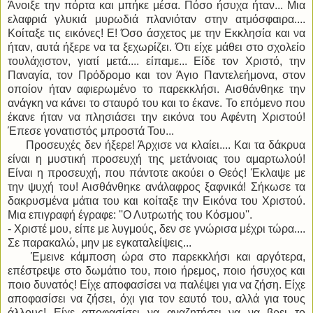
Άνοιξε την πόρτα και μπήκε μέσα. Πόσο ήσυχα ήταν... Μια
ελαφριά γλυκιά μυρωδιά πλανιόταν στην ατμόσφαιρα....
Κοίταξε τις εικόνες! Ε! Όσο άσχετος με την Εκκλησία και να
ήταν, αυτά ήξερε να τα ξεχωρίζει. Ότι είχε μάθει στο σχολείο
τουλάχιστον, γιατί μετά.... είπαμε... Είδε τον Χριστό, την
Παναγία, τον Πρόδρομο και τον Άγιο Παντελεήμονα, στον
οποίον ήταν αφιερωμένο το παρεκκλήσι. Αισθάνθηκε την
ανάγκη να κάνει το σταυρό του και το έκανε. Το επόμενο που
έκανε ήταν να πλησιάσει την εικόνα του Αφέντη Χριστού!
Έπεσε γονατιστός μπροστά Του...
Προσευχές δεν ήξερε! Άρχισε να κλαίει.... Και τα δάκρυα
είναι η μυστική προσευχή της μετάνοιας του αμαρτωλού!
Είναι η προσευχή, που πάντοτε ακούει ο Θεός! Έκλαψε με
την ψυχή του! Αισθάνθηκε ανάλαφρος ξαφνικά! Σήκωσε τα
δακρυσμένα μάτια του και κοίταξε την Εικόνα του Χριστού.
Μια επιγραφή έγραφε: ''Ο Λυτρωτής του Κόσμου''.
- Χριστέ μου, είπε με λυγμούς, δεν σε γνώρισα μέχρι τώρα....
Σε παρακαλώ, μην με εγκαταλείψεις...
Έμεινε κάμποση ώρα στο παρεκκλήσι και αργότερα,
επέστρεψε στο δωμάτιο του, ποιο ήρεμος, ποιο ήσυχος και
ποιο δυνατός! Είχε αποφασίσει να παλέψει για να ζήση. Είχε
αποφασίσει να ζήσει, όχι για τον εαυτό του, αλλά για τους
άλλους! Είχε αποφασίσει να αναζητήσει να να βρει το