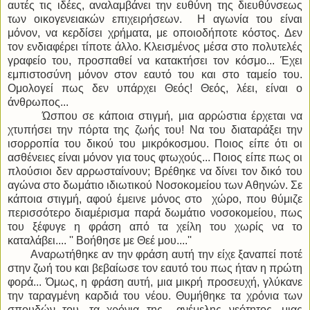
αυτές τις ιδέες, αναλαμβάνει την ευθύνη της διευθύνσεως
των οικογενειακών επιχειρήσεων. Η αγωνία του είναι
μόνον, να κερδίσει χρήματα, με οποιοδήποτε κόστος. Δεν
τον ενδιαφέρει τίποτε άλλο. Κλεισμένος μέσα στο πολυτελές
γραφείο του, προσπαθεί να κατακτήσει τον κόσμο... Έχει
εμπιστοσύνη μόνον στον εαυτό του και στο ταμείο του.
Ομολογεί πως δεν υπάρχει Θεός! Θεός, λέει, είναι ο
άνθρωπος...
Ώσπου σε κάποια στιγμή, μια αρρώστια έρχεται να
χτυπήσει την πόρτα της ζωής του! Να του διαταράξει την
ισορροπία του δικού του μικρόκοσμου. Ποιος είπε ότι οι
ασθένειες είναι μόνον για τους φτωχούς... Ποιος είπε πως οι
πλούσιοι δεν αρρωσταίνουν; Βρέθηκε να δίνει τον δικό του
αγώνα στο δωμάτιο ιδιωτικού Νοσοκομείου των Αθηνών. Σε
κάποια στιγμή, αφού έμεινε μόνος στο χώρο, που θύμιζε
περισσότερο διαμέρισμα παρά δωμάτιο νοσοκομείου, πως
του ξέφυγε η φράση από τα χείλη του χωρίς να το
καταλάβει.... '' Βοήθησε με Θεέ μου....''
Αναρωτήθηκε αν την φράση αυτή την είχε ξαναπεί ποτέ
στην ζωή του και βεβαίωσε τον εαυτό του πως ήταν η πρώτη
φορά... Όμως, η φράση αυτή, μια μικρή προσευχή, γλύκανε
την ταραγμένη καρδιά του νέου. Θυμήθηκε τα χρόνια των
σπουδών του, τα χρόνια της ανέμελης νεότητος, μιας