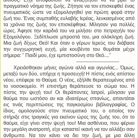
πραγματικό νόημα της ζωής. Ζήτησε να τον επισκεφθεί ένας
πνευματικός ώστε να εξομολογηθεί για πρώτη φορά στην
ζωή του. Ένας συμπαθής ευλαβής Ιερέας, λευκασμένος από
τα χρόνια της ζωής τον επισκέφθηκε. Μίλησαν για πολλές
ώρες. Άφησε την καρδιά του να μιλήσει στο πετραχήλι του
Εξομολόγου. Ξεδίπλωσε μπροστά του, μια ολόκληρη ζωή.
Μια ζωή δίχως Θεό! Και όταν ο γέρων Ιερεύς του διάβασε
την συγχωρητική ευχή, μία κουβέντα του θυμάται μέχρι
σήμερα: '' Παιδί μου, έχε εμπιστοσύνη στο Θεό....''
----------------------------
Χρειάσθηκαν μήνες αγώνα αλλά και αγωνίας... Όμως,
μεταξύ των δύο, υπήρχε η προσευχή! Η πίστις ενός απίστου
νέου, επέφερε το Θαύμα. Ο νέος, εξήλθε θεραπευμένος από
το νοσοκομείο. Η επιστήμη θεράπευσε το σώμα του. Η
πίστις την ψυχή του! Οι θεράποντες Ιατροί, μίλησαν για
θαύμα που ωστόσο αν και ιδιαιτέρως σπανίως, απαντάται
εις τινάς περιπτώσεις της παγκοσμίου βιβλιογραφίας. Ο
ίδιος, ομολογούσε στον πνευματικό του, ο οποίος τον
στήριξε στις τραγικές για εκείνον ώρες της ζωής του, ότι το
θαύμα, είχε γίνει στην ψυχή του! Μια ασθένεια, που φέρνει
την μεγάλη ανατροπή, είχε καταστεί ικανή να τον αλλάξει σαν
άνθρωπο. Να τον κάνει να δει την ζωή, με μια άλλη