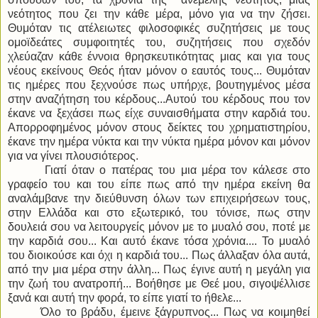
νεότητος που ζει την κάθε μέρα, μόνο για να την ζήσει.
Θυμόταν τις ατέλειωτες φιλοσοφικές συζητήσεις με τους
ομοϊδεάτες συμφοιτητές του, συζητήσεις που σχεδόν
χλεύαζαν κάθε έννοια θρησκευτικότητας μιας και για τους
νέους εκείνους Θεός ήταν μόνον ο εαυτός τους... Θυμόταν
τις ημέρες που ξεχνούσε πως υπήρχε, βουτηγμένος μέσα
στην αναζήτηση του κέρδους...Αυτού του κέρδους που τον
έκανε να ξεχάσει πως είχε συναισθήματα στην καρδιά του.
Απορροφημένος μόνον στους δείκτες του χρηματιστηρίου,
έκανε την ημέρα νύκτα και την νύκτα ημέρα μόνον και μόνον
για να γίνει πλουσιότερος.
Γιατί όταν ο πατέρας του μια μέρα τον κάλεσε στο
γραφείο του και του είπε πως από την ημέρα εκείνη θα
αναλάμβανε την διεύθυνση όλων των επιχειρήσεων τους,
στην Ελλάδα και στο εξωτερικό, του τόνισε, πως στην
δουλειά σου να λειτουργείς μόνον με το μυαλό σου, ποτέ με
την καρδιά σου... Και αυτό έκανε τόσα χρόνια.... Το μυαλό
του διοικούσε και όχι η καρδιά του... Πως άλλαξαν όλα αυτά,
από την μια μέρα στην άλλη... Πως έγινε αυτή η μεγάλη για
την ζωή του ανατροπή... Βοήθησε με Θεέ μου, σιγοψέλλισε
ξανά και αυτή την φορά, το είπε γιατί το ήθελε...
Όλο το βράδυ, έμεινε ξάγρυπνος... Πως να κοιμηθεί