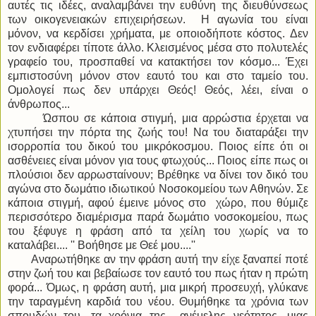
αυτές τις ιδέες, αναλαμβάνει την ευθύνη της διευθύνσεως
των οικογενειακών επιχειρήσεων. Η αγωνία του είναι
μόνον, να κερδίσει χρήματα, με οποιοδήποτε κόστος. Δεν
τον ενδιαφέρει τίποτε άλλο. Κλεισμένος μέσα στο πολυτελές
γραφείο του, προσπαθεί να κατακτήσει τον κόσμο... Έχει
εμπιστοσύνη μόνον στον εαυτό του και στο ταμείο του.
Ομολογεί πως δεν υπάρχει Θεός! Θεός, λέει, είναι ο
άνθρωπος...
Ώσπου σε κάποια στιγμή, μια αρρώστια έρχεται να
χτυπήσει την πόρτα της ζωής του! Να του διαταράξει την
ισορροπία του δικού του μικρόκοσμου. Ποιος είπε ότι οι
ασθένειες είναι μόνον για τους φτωχούς... Ποιος είπε πως οι
πλούσιοι δεν αρρωσταίνουν; Βρέθηκε να δίνει τον δικό του
αγώνα στο δωμάτιο ιδιωτικού Νοσοκομείου των Αθηνών. Σε
κάποια στιγμή, αφού έμεινε μόνος στο χώρο, που θύμιζε
περισσότερο διαμέρισμα παρά δωμάτιο νοσοκομείου, πως
του ξέφυγε η φράση από τα χείλη του χωρίς να το
καταλάβει.... '' Βοήθησε με Θεέ μου....''
Αναρωτήθηκε αν την φράση αυτή την είχε ξαναπεί ποτέ
στην ζωή του και βεβαίωσε τον εαυτό του πως ήταν η πρώτη
φορά... Όμως, η φράση αυτή, μια μικρή προσευχή, γλύκανε
την ταραγμένη καρδιά του νέου. Θυμήθηκε τα χρόνια των
σπουδών του, τα χρόνια της ανέμελης νεότητος, μιας