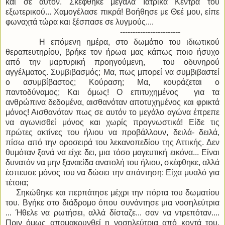
και σε αυτόν. Σκέφθηκε μεγάλα Ιατρικά Κέντρα του
εξωτερικού... Χαμογέλασε πικρά! Βοήθησε με Θεέ μου, είπε
φωναχτά τώρα και ξέσπασε σε λυγμούς....
------------------------
Η επόμενη ημέρα, στο δωμάτιο του ιδιωτικού
θεραπευτηρίου, βρήκε τον ήρωα μας κάπως ποιο ήσυχο
από την μαρτυρική προηγούμενη, του οδυνηρού
αγγέλματος. Συμβιβασμός; Μα, πως μπορεί να συμβιβαστεί
ο ασυμβίβαστος; Κούραση; Μα, κουράζεται ο
παντοδύναμος; Και όμως! Ο επιτυχημένος για τα
ανθρώπινα δεδομένα, αισθανόταν αποτυχημένος και φρικτά
μόνος! Αισθανόταν πως σε αυτόν το μεγάλο αγώνα έπρεπε
να αγωνισθεί μόνος και χωρίς προγνωστικά! Είδε τις
πρώτες ακτίνες του ήλιου να προβάλλουν, δειλά- δειλά,
πίσω από την οροσειρά του λεκανοπεδίου της Αττικής. Δεν
θυμόταν ξανά να είχε δει, μια τόσο μαγευτική εικόνα... Είναι
δυνατόν να μην ξαναείδα ανατολή του ήλιου, σκέφθηκε, αλλά
έσπευσε μόνος του να δώσει την απάντηση: Είχα μυαλό για
τέτοια;
Σηκώθηκε και περπάτησε μέχρι την πόρτα του δωματίου
του. Βγήκε στο διάδρομο όπου συνάντησε μια νοσηλεύτρια
... Ήθελε να ρωτήσει, αλλά δίσταζε... σαν να ντρεπόταν....
Πριν όμως απομακρυνθεί η νοσηλεύτρια από κοντά του,