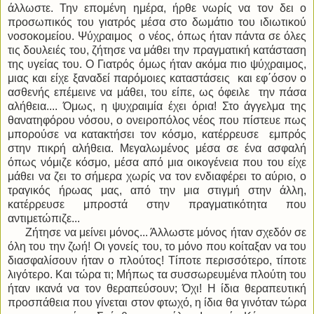
άλλωστε. Την επομένη ημέρα, ήρθε νωρίς να τον δει ο
προσωπικός του γιατρός μέσα στο δωμάτιο του ιδιωτικού
νοσοκομείου. Ψύχραιμος ο νέος, όπως ήταν πάντα σε όλες
τις δουλειές του, ζήτησε να μάθει την πραγματική κατάσταση
της υγείας του. Ο Γιατρός όμως ήταν ακόμα πιο ψύχραιμος,
μιας και είχε ξαναδεί παρόμοιες καταστάσεις και εφ΄όσον ο
ασθενής επέμεινε να μάθει, του είπε, ως όφειλε την πάσα
αλήθεια.... Όμως, η ψυχραιμία έχει όρια! Στο άγγελμα της
θανατηφόρου νόσου, ο ονειροπόλος νέος που πίστευε πως
μπορούσε να κατακτήσει τον κόσμο, κατέρρευσε εμπρός
στην πικρή αλήθεια. Μεγαλωμένος μέσα σε ένα ασφαλή
όπως νόμιζε κόσμο, μέσα από μια οικογένεια που του είχε
μάθει να ζει το σήμερα χωρίς να τον ενδιαφέρει το αύριο, ο
τραγικός ήρωας μας, από την μια στιγμή στην άλλη,
κατέρρευσε μπροστά στην πραγματικότητα που
αντιμετώπιζε...
Ζήτησε να μείνει μόνος... Άλλωστε μόνος ήταν σχεδόν σε
όλη του την ζωή! Οι γονείς του, το μόνο που κοίταξαν να του
διασφαλίσουν ήταν ο πλούτος! Τίποτε περισσότερο, τίποτε
λιγότερο. Και τώρα τι; Μήπως τα συσσωρευμένα πλούτη του
ήταν ικανά να τον θεραπεύσουν; Όχι! Η ίδια θεραπευτική
προσπάθεια που γίνεται στον φτωχό, η ίδια θα γινόταν τώρα