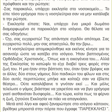
πρόφθασε και την ρώτησε:
-Σας παρακαλώ, υπάρχει εκκλησία στο νοσοκομείο.... Το
είπε τόσο γρήγορα που η νοσηλεύτρια σαν να μην κατάλαβε
τι την ρώτησε.
- Εκκλησία είπατε; Ναι, υπάρχει ένα μικρό δωμάτιο
διαμορφωμένο σε παρεκκλήσι στο ισόγειο. Θα θέλατε να
σας οδηγήσω;
- Όχι, σας ευχαριστώ! Της απάντησε σχεδόν απότομα. Σας
ευχαριστώ πολύ, μην σας απασχολώ, θα την βρω...
Η νοσηλεύτρια απομακρύνθηκε και εκείνος κίνησε για το
ασανσέρ ώστε να κατέβει στο ισόγειο. Ήταν βαπτισμένος
Ορθόδοξος Χριστιανός... Όπως και η οικογένεια του.... Αλλά
της Εκκλησίας το κατώφλι το είχε διαβεί τρεις φορές στην
ζωή του. Η μια ήταν στην βάπτιση του, όταν ήταν βρέφος και
οι άλλες δύο στους γάμους δύο παιδικών του φίλων και στις
δύο αυτές περιπτώσεις μπήκε και κοίταζε σαν να έβλεπε
θέατρο... Ούτε καταλάβαινε τι γινόταν εκεί .... Και μόλις
τελείωσε ο γάμος βιάστηκε να χαιρετίσει και να βγει γρήγορα
γιατί αισθανόταν δυσφορία.... Και τώρα, κοίτα πως τα φέρνει
η ζωή, ζητούσε Εκκλησία να πάει να απαγκιάσει.
Μετά από λίγο και αφού ξαναρώτησε στο ισόγειο κάποιον,
βρέθηκε μπροστά στην πόρτα που έγραφε ''ΠΑΡΕΚΚΛΗΣΙ ''.