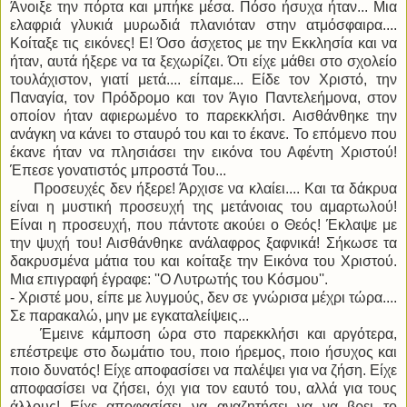
Άνοιξε την πόρτα και μπήκε μέσα. Πόσο ήσυχα ήταν... Μια
ελαφριά γλυκιά μυρωδιά πλανιόταν στην ατμόσφαιρα....
Κοίταξε τις εικόνες! Ε! Όσο άσχετος με την Εκκλησία και να
ήταν, αυτά ήξερε να τα ξεχωρίζει. Ότι είχε μάθει στο σχολείο
τουλάχιστον, γιατί μετά.... είπαμε... Είδε τον Χριστό, την
Παναγία, τον Πρόδρομο και τον Άγιο Παντελεήμονα, στον
οποίον ήταν αφιερωμένο το παρεκκλήσι. Αισθάνθηκε την
ανάγκη να κάνει το σταυρό του και το έκανε. Το επόμενο που
έκανε ήταν να πλησιάσει την εικόνα του Αφέντη Χριστού!
Έπεσε γονατιστός μπροστά Του...
Προσευχές δεν ήξερε! Άρχισε να κλαίει.... Και τα δάκρυα
είναι η μυστική προσευχή της μετάνοιας του αμαρτωλού!
Είναι η προσευχή, που πάντοτε ακούει ο Θεός! Έκλαψε με
την ψυχή του! Αισθάνθηκε ανάλαφρος ξαφνικά! Σήκωσε τα
δακρυσμένα μάτια του και κοίταξε την Εικόνα του Χριστού.
Μια επιγραφή έγραφε: ''Ο Λυτρωτής του Κόσμου''.
- Χριστέ μου, είπε με λυγμούς, δεν σε γνώρισα μέχρι τώρα....
Σε παρακαλώ, μην με εγκαταλείψεις...
Έμεινε κάμποση ώρα στο παρεκκλήσι και αργότερα,
επέστρεψε στο δωμάτιο του, ποιο ήρεμος, ποιο ήσυχος και
ποιο δυνατός! Είχε αποφασίσει να παλέψει για να ζήση. Είχε
αποφασίσει να ζήσει, όχι για τον εαυτό του, αλλά για τους
άλλους! Είχε αποφασίσει να αναζητήσει να να βρει το