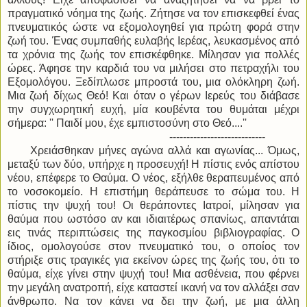
πραγματικό νόημα της ζωής. Ζήτησε να τον επισκεφθεί ένας
πνευματικός ώστε να εξομολογηθεί για πρώτη φορά στην
ζωή του. Ένας συμπαθής ευλαβής Ιερέας, λευκασμένος από
τα χρόνια της ζωής τον επισκέφθηκε. Μίλησαν για πολλές
ώρες. Άφησε την καρδιά του να μιλήσει στο πετραχήλι του
Εξομολόγου. Ξεδίπλωσε μπροστά του, μια ολόκληρη ζωή.
Μια ζωή δίχως Θεό! Και όταν ο γέρων Ιερεύς του διάβασε
την συγχωρητική ευχή, μία κουβέντα του θυμάται μέχρι
σήμερα: '' Παιδί μου, έχε εμπιστοσύνη στο Θεό....''
----------------------------
Χρειάσθηκαν μήνες αγώνα αλλά και αγωνίας... Όμως,
μεταξύ των δύο, υπήρχε η προσευχή! Η πίστις ενός απίστου
νέου, επέφερε το Θαύμα. Ο νέος, εξήλθε θεραπευμένος από
το νοσοκομείο. Η επιστήμη θεράπευσε το σώμα του. Η
πίστις την ψυχή του! Οι θεράποντες Ιατροί, μίλησαν για
θαύμα που ωστόσο αν και ιδιαιτέρως σπανίως, απαντάται
εις τινάς περιπτώσεις της παγκοσμίου βιβλιογραφίας. Ο
ίδιος, ομολογούσε στον πνευματικό του, ο οποίος τον
στήριξε στις τραγικές για εκείνον ώρες της ζωής του, ότι το
θαύμα, είχε γίνει στην ψυχή του! Μια ασθένεια, που φέρνει
την μεγάλη ανατροπή, είχε καταστεί ικανή να τον αλλάξει σαν
άνθρωπο. Να τον κάνει να δει την ζωή, με μια άλλη