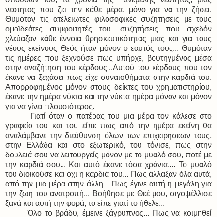
νεότητος που ζει την κάθε μέρα, μόνο για να την ζήσει.
Θυμόταν τις ατέλειωτες φιλοσοφικές συζητήσεις με τους
ομοϊδεάτες συμφοιτητές του, συζητήσεις που σχεδόν
χλεύαζαν κάθε έννοια θρησκευτικότητας μιας και για τους
νέους εκείνους Θεός ήταν μόνον ο εαυτός τους... Θυμόταν
τις ημέρες που ξεχνούσε πως υπήρχε, βουτηγμένος μέσα
στην αναζήτηση του κέρδους...Αυτού του κέρδους που τον
έκανε να ξεχάσει πως είχε συναισθήματα στην καρδιά του.
Απορροφημένος μόνον στους δείκτες του χρηματιστηρίου,
έκανε την ημέρα νύκτα και την νύκτα ημέρα μόνον και μόνον
για να γίνει πλουσιότερος.
Γιατί όταν ο πατέρας του μια μέρα τον κάλεσε στο
γραφείο του και του είπε πως από την ημέρα εκείνη θα
αναλάμβανε την διεύθυνση όλων των επιχειρήσεων τους,
στην Ελλάδα και στο εξωτερικό, του τόνισε, πως στην
δουλειά σου να λειτουργείς μόνον με το μυαλό σου, ποτέ με
την καρδιά σου... Και αυτό έκανε τόσα χρόνια.... Το μυαλό
του διοικούσε και όχι η καρδιά του... Πως άλλαξαν όλα αυτά,
από την μια μέρα στην άλλη... Πως έγινε αυτή η μεγάλη για
την ζωή του ανατροπή... Βοήθησε με Θεέ μου, σιγοψέλλισε
ξανά και αυτή την φορά, το είπε γιατί το ήθελε...
Όλο το βράδυ, έμεινε ξάγρυπνος... Πως να κοιμηθεί