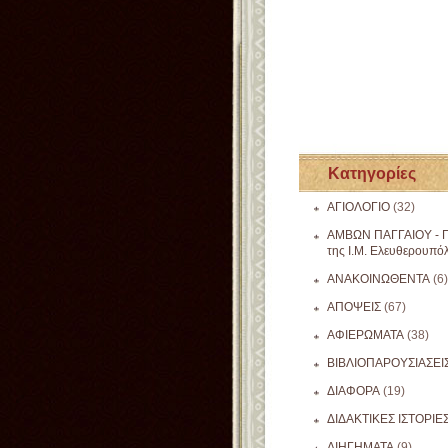
Κατηγορίες
ΑΓΙΟΛΟΓΙΟ
(32)
ΑΜΒΩΝ ΠΑΓΓΑΙΟΥ - Π
της Ι.Μ. Ελευθερουπό
ΑΝΑΚΟΙΝΩΘΕΝΤΑ
(6)
ΑΠΟΨΕΙΣ
(67)
ΑΦΙΕΡΩΜΑΤΑ
(38)
ΒΙΒΛΙΟΠΑΡΟΥΣΙΑΣΕΙ
ΔΙΑΦΟΡΑ
(19)
ΔΙΔΑΚΤΙΚΕΣ ΙΣΤΟΡΙΕ
ΔΙΗΓΗΜΑΤΑ
(9)