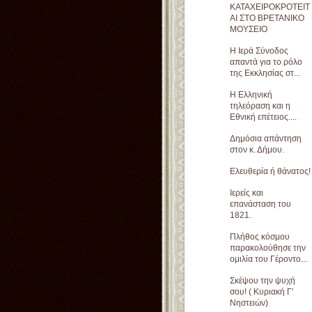
ΚΑΤΑΧΕΙΡΟΚΡΟΤΕΙΤ
ΑΙ ΣΤΟ ΒΡΕΤΑΝΙΚΟ
ΜΟΥΣΕΙΟ
Η Ιερά Σύνοδος
απαντά για το ρόλο
της Εκκλησίας στ...
Η Ελληνική
τηλεόραση και η
Εθνική επέτειος....
Δημόσια απάντηση
στον κ. Δήμου.
Ελευθερία ή θάνατος!
Ιερείς και
επανάσταση του
1821.
Πλήθος κόσμου
παρακολούθησε την
ομιλία του Γέροντο...
Σκέψου την ψυχή
σου! ( Κυριακή Γ'
Νηστειών)