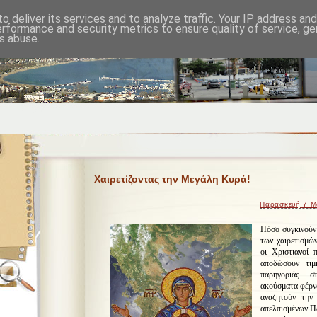
o deliver its services and to analyze traffic. Your IP address an
erformance and security metrics to ensure quality of service, g
s abuse.
Χαιρετίζοντας την Μεγάλη Κυρά!
Παρασκευή 7 Μ
Πόσο συγκινούν
των χαιρετισμώ
οι Χριστιανοί 
αποδώσουν τι
παρηγοριάς σ
ακούσματα φέρν
αναζητούν την
απελπισμένων.
Π