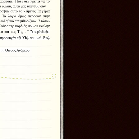
αρρησία. Ποτέ δεν πρέπει να το
υ ύμνου, αυτό μας υπενθύμισαν.
αψαν αυτό το κείμενο; Τα χέρια
. Τα λόγια όμως πέρασαν στην
 ευλαβικά τα ψιθυρίζουν. Στάσου
λόγια της καρδιάς σου σε εκείνην
α και πες Της : ''
Ὑπερένδοξε,
ν προσευχὴν τῷ Υἱῷ σου καὶ Θεῷ
ρέου