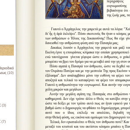
περιγράψεις τ
ευγνωμοσύνης
βεβαιότητα ότι
της ζωής μας, πο
Γιαυτό ο Άρχάγγελος την χαιρετά με αυτά τα λόγια: ''
Χαῖ
δι' ἧς ἡ ἀρὰ ἐκλείψει''. Πόσο σκοτεινός θα ήταν ο κόσμος μ
των ανθρώπων ο Ήλιος της Δικαιοσύνης! Πως θα είχε γίν
δανεισθεί την ανθρώπινη φύση από την Παναγία μας;
Δικαίως λοιπόν ο Αρχάγγελος την χαιρετά και μαζί του 
Εκείνη έγινε η επουράνιος κλίμακα την οποίαν χρησιμοποιεί
ενώ ταυτόχρονα γίνεται γέφυρα ώστε ο άνθρωπος, ο
χοϊκ
μπορέσει να βρει τον δρόμο για να μεταβεί από την γη στον ο
Πόσο αγαπά η Παναγιά τον άνθρωπο, ώστε να δεχθεί να γ
εριοδικό
τον Ουράνιο Πατέρα και με την μεσιτεία Της προς Εκείνον να
λεως
(10)
ἐξίλασμα''. Δεν αναλαμβάνει μόνο την ευθύνη να φέρει τ
αποζητά και τελικά το καταφέρνει να φέρει τον απομακρ
Γιαυτό η ανθρωπότητα την ευγνωμονεί. Και αυτήν την ευγν
χείλη μικρών και μεγάλων.
Αυτήν την μεγάλη αγάπη της Παναγιάς στο ανθρώπινο γέ
καθημερινά. Δεν είχε τρόπο άλλο ο Θεός να κατέβει στην 
ώστε να δείξει με τον τρόπο αυτό πως αν ήταν εφικτό για
Σ
(3)
βαθμό ώστε ο Δημιουργός να φθάσει το δημιούργημα, μπορεί
αυτό που ο ίδιος επέλεξε να απολέσει, δηλαδή τη
στην Θεϊκή φύση, ως εικόνα και ομοίωμα του Δημιουργού τ
Σ
(7)
Τελικά, δεν εγκαταλείπει ο Θεός τον άνθρωπο ποτέ! Και γ
μεταξύ του κτιστού και του ακτίστου κόσμου μπαίνει η Πα