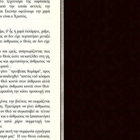
ο ξεχείλισμα της καρδιακής
 από την οποία αντλείς την
 σε Εκείνην οφείλουμε την χαρά
υ είναι ο Χριστός.
ρε, δ' ἧς ἡ χαρὰ ἐκλάμψει,
χαῖρε,
ας αν δεν είχε περπατήσει μεταξύ
ει άνθρωπος ο Θεός αν δεν είχε
και εμείς, αναγνωρίζοντας πως
 ο Θεός ώστε να κατέλθει στη γη,
ό
ς και αμετανόητος άνθρωπος να
υρανό...
ίνει ΄΄
πρεσβείας θυμίαμα'', προς
 αναδειχθεί ''
παντός τοῦ κόσμου
ον Θεό κοντά στον άνθρωπο αλλά
υσμένο άνθρωπο κοντά στον Θεό.
ωμοσύνη την κάνει προσευχή στα
νος την βλέπεις να εκφράζεται
γη; Προτίμησε να γίνει άνθρωπος
 τον Θεό να
συγκαταβεί σε τέτοιο
 και ο άνθρωπος να ξαναποκτήσει
ν κατά χάριν συμμετοχή του
ου.
ια αυτή την συμφωνία εγγυήτρια
ναγιά μας! Η του Θεού ευδοκία,