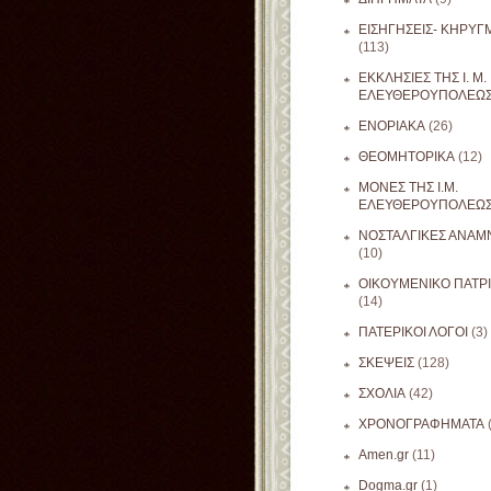
ΕΙΣΗΓΗΣΕΙΣ- ΚΗΡΥΓ
(113)
ΕΚΚΛΗΣΙΕΣ ΤΗΣ Ι. Μ.
ΕΛΕΥΘΕΡΟΥΠΟΛΕΩ
ΕΝΟΡΙΑΚΑ
(26)
ΘΕΟΜΗΤΟΡΙΚΑ
(12)
ΜΟΝΕΣ ΤΗΣ Ι.Μ.
ΕΛΕΥΘΕΡΟΥΠΟΛΕΩ
ΝΟΣΤΑΛΓΙΚΕΣ ΑΝΑΜΝ
(10)
ΟΙΚΟΥΜΕΝΙΚΟ ΠΑΤΡ
(14)
ΠΑΤΕΡΙΚΟΙ ΛΟΓΟΙ
(3)
ΣΚΕΨΕΙΣ
(128)
ΣΧΟΛΙΑ
(42)
ΧΡΟΝΟΓΡΑΦΗΜΑΤΑ
Amen.gr
(11)
Dogma.gr
(1)