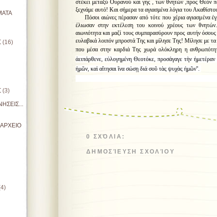
στέκει μεταξύ Ουρανού και γης , των θνητών ,προς Θεόν π
ξεχνάμε αυτό! Και σήμερα τα αγιασμένα λόγια του Ακαθίστο
ΜΑΤΑ
Πόσοι αιώνες πέρασαν από τότε που χέρια αγιασμένα έγρ
έλιωσαν στην εκτέλεση του κοινού χρέους των θνητών
αιωνιότητα και μαζί τους συμπαρασύρουν προς αυτήν όσους
ευλαβικά λοιπόν μπροστά Της και μίλησε Της! Μίλησε με τα 
Σ
(16)
που μέσα στην καρδιά Της χωρά ολόκληρη η ανθρωπότητ
ἀειπάρθενε, εὐλογημένη Θεοτόκε, προσάγαγε τὴν ἡμετέρα
ἡμῶν, καὶ αἴτησαι ἵνα σώσῃ διά σοῦ τὰς ψυχὰς ἡμῶν''.
π. Θωμάς Ανδ
Σ
(3)
ΗΣΕΙΣ...
ΙΑΡΧΕΙΟ
0 ΣΧΌΛΙΑ:
ΔΗΜΟΣΊΕΥΣΗ ΣΧΟΛΊΟΥ
(4)