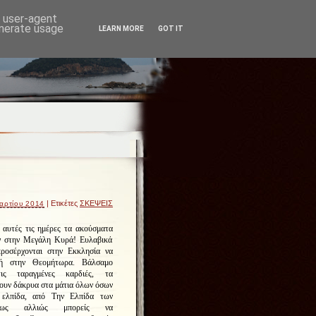
d user-agent
enerate usage
LEARN MORE
GOT IT
| Ετικέτες
ΣΚΕΨΕΙΣ
αρτίου 2014
 αυτές τις ημέρες τα ακούσματα
ν στην Μεγάλη Κυρά! Ευλαβικά
προσέρχονται στην Εκκλησία να
μή στην Θεομήτωρα. Βάλσαμο
τις ταραγμένες καρδιές, τα
ουν δάκρυα στα μάτια όλων όσων
 ελπίδα, από Την Ελπίδα των
ως αλλιώς μπορείς να