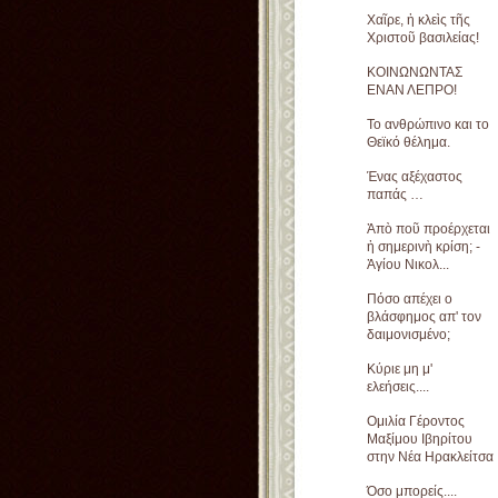
Χαῖρε, ἡ κλεὶς τῆς
Χριστοῦ βασιλείας!
ΚΟΙΝΩΝΩΝΤΑΣ
ΕΝΑΝ ΛΕΠΡΟ!
Το ανθρώπινο και το
Θεϊκό θέλημα.
Ένας αξέχαστος
παπάς …
Ἀπὸ ποῦ προέρχεται
ἡ σημερινὴ κρίση; -
Ἁγίου Νικολ...
Πόσο απέχει ο
βλάσφημος απ' τον
δαιμονισμένο;
Κύριε μη μ'
ελεήσεις....
Ομιλία Γέροντος
Μαξίμου Ιβηρίτου
στην Νέα Ηρακλείτσα
Όσο μπορείς....