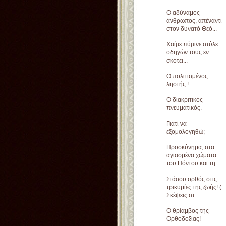
Ο αδύναμος
άνθρωπος, απέναντι
στον δυνατό Θεό...
Χαίρε πύρινε στύλε
οδηγών τους εν
σκότει...
Ο πολιτισμένος
ληστής !
Ο διακριτικός
πνευματικός.
Γιατί να
εξομολογηθώ;
Προσκύνημα, στα
αγιασμένα χώματα
του Πόντου και τη...
Στάσου ορθός στις
τρικυμίες της ζωής! (
Σκέψεις στ...
Ο θρίαμβος της
Ορθοδοξίας!