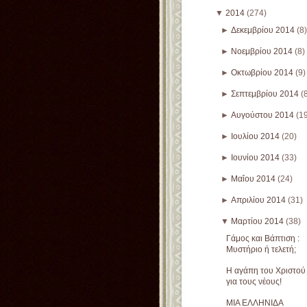
▼
2014
(274)
►
Δεκεμβρίου 2014
(8)
►
Νοεμβρίου 2014
(8)
►
Οκτωβρίου 2014
(9)
►
Σεπτεμβρίου 2014
(
►
Αυγούστου 2014
(1
►
Ιουλίου 2014
(20)
►
Ιουνίου 2014
(33)
►
Μαΐου 2014
(24)
►
Απριλίου 2014
(31)
▼
Μαρτίου 2014
(38)
Γάμος και Βάπτιση :
Μυστήριο ή τελετή;
Η αγάπη του Χριστού
για τους νέους!
ΜΙΑ ΕΛΛΗΝΙΔΑ