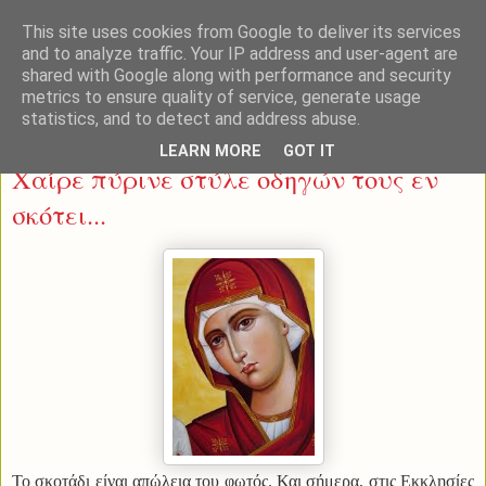
This site uses cookies from Google to deliver its services
and to analyze traffic. Your IP address and user-agent are
shared with Google along with performance and security
metrics to ensure quality of service, generate usage
statistics, and to detect and address abuse.
Σάββατο 15 Μαρτίου 2014
LEARN MORE
GOT IT
Χαίρε πύρινε στύλε οδηγών τους εν
σκότει...
Το σκοτάδι είναι απώλεια του φωτός. Και σήμερα, στις Εκκλησίες