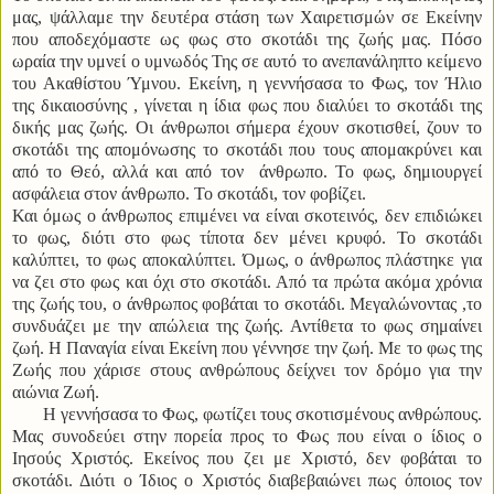
μας, ψάλλαμε την δευτέρα στάση των Χαιρετισμών σε Εκείνην
που αποδεχόμαστε ως φως στο σκοτάδι της ζωής μας. Πόσο
ωραία την υμνεί ο υμνωδός Της σε αυτό το ανεπανάληπτο κείμενο
του Ακαθίστου Ύμνου. Εκείνη, η γεννήσασα το Φως, τον Ήλιο
της δικαιοσύνης , γίνεται η ίδια φως που διαλύει το σκοτάδι της
δικής μας ζωής. Οι άνθρωποι σήμερα έχουν σκοτισθεί, ζουν το
σκοτάδι της απομόνωσης το σκοτάδι που τους απομακρύνει και
από το Θεό, αλλά και από τον άνθρωπο. Το φως, δημιουργεί
ασφάλεια στον άνθρωπο. Το σκοτάδι, τον φοβίζει.
Και όμως ο άνθρωπος επιμένει να είναι σκοτεινός, δεν επιδιώκει
το φως, διότι στο φως τίποτα δεν μένει κρυφό. Το σκοτάδι
καλύπτει, το φως αποκαλύπτει. Όμως, ο άνθρωπος πλάστηκε για
να ζει στο φως και όχι στο σκοτάδι. Από τα πρώτα ακόμα χρόνια
της ζωής του, ο άνθρωπος φοβάται το σκοτάδι. Μεγαλώνοντας ,το
συνδυάζει με την απώλεια της ζωής. Αντίθετα το φως σημαίνει
ζωή. Η Παναγία είναι Εκείνη που γέννησε την ζωή. Με το φως της
Ζωής που χάρισε στους ανθρώπους δείχνει τον δρόμο για την
αιώνια Ζωή.
Η γεννήσασα το Φως, φωτίζει τους σκοτισμένους ανθρώπους.
Μας συνοδεύει στην πορεία προς το Φως που είναι ο ίδιος ο
Ιησούς Χριστός. Εκείνος που ζει με Χριστό, δεν φοβάται το
σκοτάδι. Διότι ο Ίδιος ο Χριστός διαβεβαιώνει πως όποιος τον