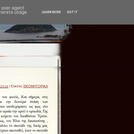
d user-agent
enerate usage
LEARN MORE
GOT IT
| Ετικέτες
ΘΕΟΜΗΤΟΡΙΚΑ
 2014
α του φωτός. Και σήμερα, στις
αμε την δευτέρα στάση των
 που αποδεχόμαστε ως φως στο
ο ωραία την υμνεί ο υμνωδός Της
 κείμενο του Ακαθίστου Ύμνου.
ως, τον Ήλιο της δικαιοσύνης ,
ιαλύει το σκοτάδι της δικής μας
έχουν σκοτισθεί, ζουν το σκοτάδι