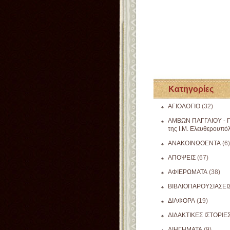
Κατηγορίες
ΑΓΙΟΛΟΓΙΟ
(32)
ΑΜΒΩΝ ΠΑΓΓΑΙΟΥ - Π
της Ι.Μ. Ελευθερουπό
ΑΝΑΚΟΙΝΩΘΕΝΤΑ
(6)
ΑΠΟΨΕΙΣ
(67)
ΑΦΙΕΡΩΜΑΤΑ
(38)
ΒΙΒΛΙΟΠΑΡΟΥΣΙΑΣΕΙ
ΔΙΑΦΟΡΑ
(19)
ΔΙΔΑΚΤΙΚΕΣ ΙΣΤΟΡΙΕ
ΔΙΗΓΗΜΑΤΑ
(9)