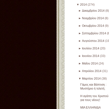
▼
2014
(274)
►
Δεκεμβρίου 2014
(8)
►
Νοεμβρίου 2014
(8)
►
Οκτωβρίου 2014
(9)
►
Σεπτεμβρίου 2014
(
►
Αυγούστου 2014
(1
►
Ιουλίου 2014
(20)
►
Ιουνίου 2014
(33)
►
Μαΐου 2014
(24)
►
Απριλίου 2014
(31)
▼
Μαρτίου 2014
(38)
Γάμος και Βάπτιση :
Μυστήριο ή τελετή;
Η αγάπη του Χριστού
για τους νέους!
ΜΙΑ ΕΛΛΗΝΙΔΑ