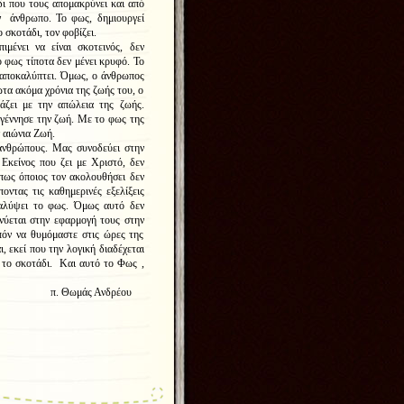
ι που τους απομακρύνει και από
ν άνθρωπο. Το φως, δημιουργεί
 σκοτάδι, τον φοβίζει.
μένει να είναι σκοτεινός, δεν
ο φως τίποτα δεν μένει κρυφό. Το
 αποκαλύπτει. Όμως, ο άνθρωπος
ώτα ακόμα χρόνια της ζωής του, ο
άζει με την απώλεια της ζωής.
 γέννησε την ζωή. Με το φως της
ν αιώνια Ζωή.
θρώπους. Μας συνοδεύει στην
Εκείνος που ζει με Χριστό, δεν
 πως όποιος τον ακολουθήσει δεν
ντας τις καθημερινές εξελίξεις
καλύψει το φως. Όμως αυτό δεν
νύεται στην εφαρμογή τους στην
πόν να θυμόμαστε στις ώρες της
, εκεί που την λογική διαδέχεται
 το σκοτάδι. Και αυτό το Φως ,
νδρέου