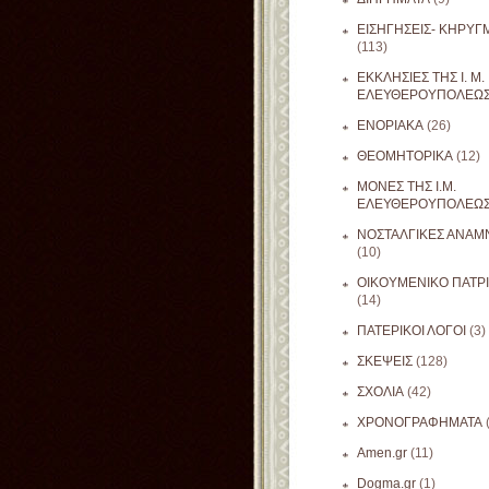
ΕΙΣΗΓΗΣΕΙΣ- ΚΗΡΥΓ
(113)
ΕΚΚΛΗΣΙΕΣ ΤΗΣ Ι. Μ.
ΕΛΕΥΘΕΡΟΥΠΟΛΕΩ
ΕΝΟΡΙΑΚΑ
(26)
ΘΕΟΜΗΤΟΡΙΚΑ
(12)
ΜΟΝΕΣ ΤΗΣ Ι.Μ.
ΕΛΕΥΘΕΡΟΥΠΟΛΕΩ
ΝΟΣΤΑΛΓΙΚΕΣ ΑΝΑΜΝ
(10)
ΟΙΚΟΥΜΕΝΙΚΟ ΠΑΤΡ
(14)
ΠΑΤΕΡΙΚΟΙ ΛΟΓΟΙ
(3)
ΣΚΕΨΕΙΣ
(128)
ΣΧΟΛΙΑ
(42)
ΧΡΟΝΟΓΡΑΦΗΜΑΤΑ
Amen.gr
(11)
Dogma.gr
(1)