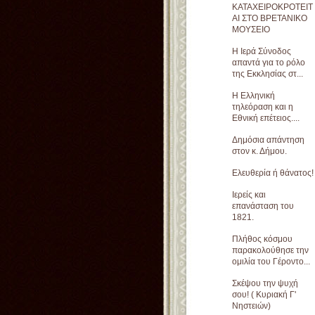
ΚΑΤΑΧΕΙΡΟΚΡΟΤΕΙΤ
ΑΙ ΣΤΟ ΒΡΕΤΑΝΙΚΟ
ΜΟΥΣΕΙΟ
Η Ιερά Σύνοδος
απαντά για το ρόλο
της Εκκλησίας στ...
Η Ελληνική
τηλεόραση και η
Εθνική επέτειος....
Δημόσια απάντηση
στον κ. Δήμου.
Ελευθερία ή θάνατος!
Ιερείς και
επανάσταση του
1821.
Πλήθος κόσμου
παρακολούθησε την
ομιλία του Γέροντο...
Σκέψου την ψυχή
σου! ( Κυριακή Γ'
Νηστειών)