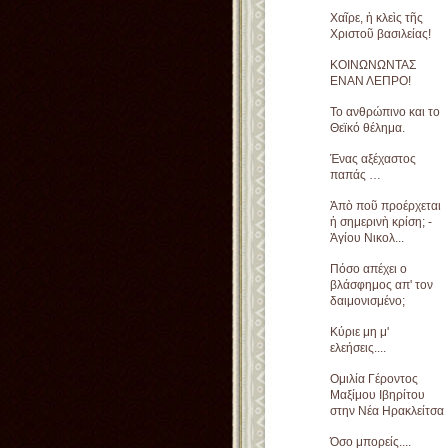
Χαῖρε, ἡ κλεὶς τῆς
Χριστοῦ βασιλείας!
ΚΟΙΝΩΝΩΝΤΑΣ
ΕΝΑΝ ΛΕΠΡΟ!
Το ανθρώπινο και το
Θεϊκό θέλημα.
Ένας αξέχαστος
παπάς …
Ἀπὸ ποῦ προέρχεται
ἡ σημερινὴ κρίση; -
Ἁγίου Νικολ...
Πόσο απέχει ο
βλάσφημος απ' τον
δαιμονισμένο;
Κύριε μη μ'
ελεήσεις....
Ομιλία Γέροντος
Μαξίμου Ιβηρίτου
στην Νέα Ηρακλείτσα
Όσο μπορείς....