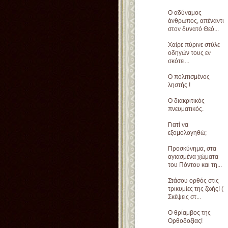
Ο αδύναμος
άνθρωπος, απέναντι
στον δυνατό Θεό...
Χαίρε πύρινε στύλε
οδηγών τους εν
σκότει...
Ο πολιτισμένος
ληστής !
Ο διακριτικός
πνευματικός.
Γιατί να
εξομολογηθώ;
Προσκύνημα, στα
αγιασμένα χώματα
του Πόντου και τη...
Στάσου ορθός στις
τρικυμίες της ζωής! (
Σκέψεις στ...
Ο θρίαμβος της
Ορθοδοξίας!