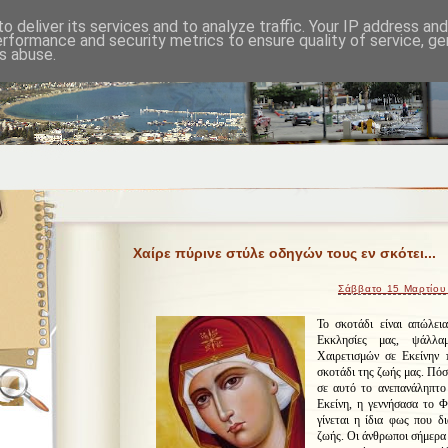
o deliver its services and to analyze traffic. Your IP address an
erformance and security metrics to ensure quality of service, g
s abuse.
Χαίρε πύρινε στύλε οδηγών τους εν σκότει...
Σάββατο 15 Μαρτίου
Το σκοτάδι είναι απώλει
Εκκλησίες μας, ψάλλ
Χαιρετισμών σε Εκείνην
σκοτάδι της ζωής μας. Πόσ
σε αυτό το ανεπανάληπτο
Εκείνη, η γεννήσασα το Φ
γίνεται η ίδια φως που δ
ζωής. Οι άνθρωποι σήμερα 