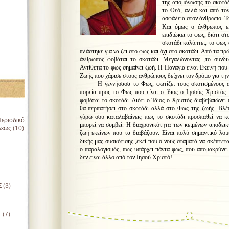
της απομόνωσης το σκοτάδ
το Θεό, αλλά και από το
ασφάλεια στον άνθρωπο. Το
Και όμως ο άνθρωπος επι
επιδιώκει το φως, διότι στ
σκοτάδι καλύπτει, το φως
πλάστηκε για να ζει στο φως και όχι στο σκοτάδι. Από τα πρ
άνθρωπος φοβάται το σκοτάδι. Μεγαλώνοντας ,το συνδυ
Αντίθετα το φως σημαίνει ζωή. Η Παναγία είναι Εκείνη που
Ζωής που χάρισε στους ανθρώπους δείχνει τον δρόμο για τη
Η γεννήσασα το Φως, φωτίζει τους σκοτισμένους αν
πορεία προς το Φως που είναι ο ίδιος ο Ιησούς Χριστός. 
φοβάται το σκοτάδι. Διότι ο Ίδιος ο Χριστός διαβεβαιώνει
θα περπατήσει στο σκοτάδι αλλά στο Φως της ζωής. Βλέπο
γύρω σου καταλαβαίνεις πως το σκοτάδι προσπαθεί να 
εριοδικό
μπορεί να συμβεί. Η διαχρονικότητα των κειμένων αποδεικ
λεως
(10)
ζωή εκείνων που τα διαβάζουν. Είναι πολύ σημαντικό λοι
δικής μας συσκότισης ,εκεί που ο νους σταματά να σκέπτεται
ο παραλογισμός, πως υπάρχει πάντα φως, που απομακρύνει
δεν είναι άλλο από τον Ιησού Χριστό!
π. Θωμάς Α
Σ
(3)
Σ
(7)