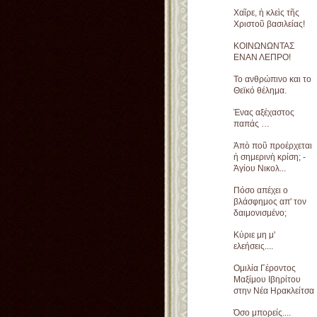
Χαῖρε, ἡ κλεὶς τῆς
Χριστοῦ βασιλείας!
ΚΟΙΝΩΝΩΝΤΑΣ
ΕΝΑΝ ΛΕΠΡΟ!
Το ανθρώπινο και το
Θεϊκό θέλημα.
Ένας αξέχαστος
παπάς …
Ἀπὸ ποῦ προέρχεται
ἡ σημερινὴ κρίση; -
Ἁγίου Νικολ...
Πόσο απέχει ο
βλάσφημος απ' τον
δαιμονισμένο;
Κύριε μη μ'
ελεήσεις....
Ομιλία Γέροντος
Μαξίμου Ιβηρίτου
στην Νέα Ηρακλείτσα
Όσο μπορείς....