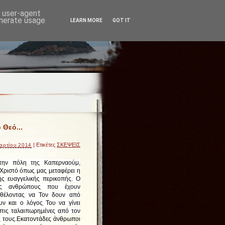
d user-agent
enerate usage
LEARN MORE
GOT IT
Θεό...
| Ετικέτες
ΣΚΕΨΕΙΣ
αρτίου 2014
την πόλη της Καπερναούμ,
Χριστό όπως μας μεταφέρει η
ής ευαγγελικής περικοπής. Ο
ους ανθρώπους που έχουν
 θέλοντας να Τον δουν από
υν και ο λόγος Του να γίνει
τις ταλαιπωρημένες από τον
 τους.
Εκατοντάδες άνθρωποι