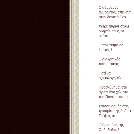
Ο αδύναμος
άνθρωπος, απέναντι
στον δυνατό Θεό...
Χαίρε πύρινε στύλε
οδηγών τους εν
σκότει...
Ο πολιτισμένος
ληστής !
Ο διακριτικός
πνευματικός.
Γιατί να
εξομολογηθώ;
Προσκύνημα, στα
αγιασμένα χώματα
του Πόντου και τη...
Στάσου ορθός στις
τρικυμίες της ζωής! (
Σκέψεις στ...
Ο θρίαμβος της
Ορθοδοξίας!