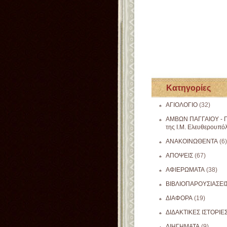
Κατηγορίες
ΑΓΙΟΛΟΓΙΟ
(32)
ΑΜΒΩΝ ΠΑΓΓΑΙΟΥ - Π
της Ι.Μ. Ελευθερουπό
ΑΝΑΚΟΙΝΩΘΕΝΤΑ
(6)
ΑΠΟΨΕΙΣ
(67)
ΑΦΙΕΡΩΜΑΤΑ
(38)
ΒΙΒΛΙΟΠΑΡΟΥΣΙΑΣΕΙ
ΔΙΑΦΟΡΑ
(19)
ΔΙΔΑΚΤΙΚΕΣ ΙΣΤΟΡΙΕ
ΔΙΗΓΗΜΑΤΑ
(9)