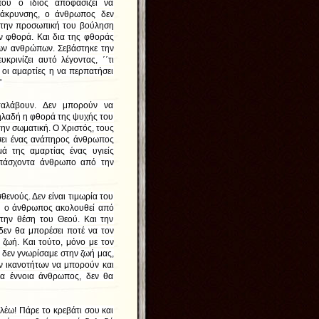
ου ο ίδιος αποφασίζει να
άκρυνσης, ο άνθρωπος δεν
Με την προσωπική του βούληση
ην φθορά. Και δια της φθοράς
των ανθρώπων. Σεβάστηκε την
ρινίζει αυτό λέγοντας, ΄΄τι
 οι αμαρτίες η να περπατήσει
'
ταλάβουν. Δεν μπορούν να
ηλαδή η φθορά της ψυχής του
την σωματική. Ο Χριστός, τους
τήσει ένας ανάπηρος άνθρωπος
ά της αμαρτίας ένας υγιείς
 πάσχοντα άνθρωπο από την
θενούς. Δεν είναι τιμωρία του
υ ο άνθρωπος ακολουθεί από
στην θέση του Θεού. Και την
 δεν θα μπορέσει ποτέ να τον
 ζωή. Και τούτο, μόνο με τον
 δεν γνωρίσαμε στην ζωή μας,
ων ικανοτήτων να μπορούν και
ία έννοια άνθρωπος, δεν θα
 λέω! Πάρε το κρεβάτι σου και