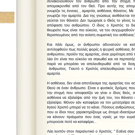
συνακολουθούν τον άνθρωπο από την στιγμή π
απομακρυνθεί από τον Θεό. Προ αυτής της απομ
γνωρίζει τις έννοιες , αμαρτία, ασθένεια, θάνατος. 
γνωρίζει την αμαρτία. Δια της γνώσεως αισθάνεται τ
γεύεται τον θάνατο. Δεν τιμώρησε ο Θεός το γένος 
απόφαση του ανθρώπου. Ο ίδιος ο Χριστός το διευκ
θεωρείτε πως είναι πιο εύκολο, να του συγχωρηθούν
θεραπευμένος από την ανίατη σωματική του ασθένεια;'
Και πάλι όμως, οι άνθρωποι αδυνατούν να κα
αντιληφθούν πως πολλές φορές η ψυχική ασθένεια, δ
ανθρώπου, προϊόν της αμαρτίας, είναι χειρότερη από 
λέει ότι είναι πιο εύκολο να σηκωθεί και να περπα
παρά να μπορέσει να απελευθερωθεί από τα δεσμ
άνθρωπος. Γιαυτό ο Χριστός απελευθερώνει τον
αμαρτία.
Η ασθένεια, δεν είναι αποτέλεσμα της αμαρτίας του ασ
Θεού σε έναν άνθρωπο. Είναι ο φυσικός δρόμος πο
την στιγμή που αποφασίζει να γίνει ο ίδιος θεός, 
ασθένεια να εξαλείψει από την ζωή του, τον θάνατο
εξαλείψει. Μόνον εάν καταφέρει να τον μετατρέψει σε
Ιησού Χριστό μπορεί να το κάνει. Πόσους ανθρώπους
που οι ίδιοι τους χαρακτηρίζουμε ως άτομα ιδιαιτέρ
να κάνουν πράγματα που ένας υγιείς με την ευρε
μπορούσε ποτέ να καταφέρει...
Λέει λοιπόν στον παραλυτικό ο Χριστός: '' Εσένα σου