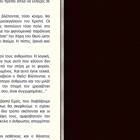
εν πρέπει απλά να ελπίζεις σε
 βλέποντας τόσο κόσμο, θα
ροσεγγίσουν τον Χριστό. Οι
έτως πιστεύουν τόσο πολύ στο
με την φαινομενικά παράλογη
άσει'' την Χάρη του Θεού ώστε
θαύμα. Η πίστις, ξεκινά εκεί
κού τους ανθρώπου. Η λογική,
ητα πως αυτό που κάνουν δεν
από την στέγη με το φορείο,
μένος. Και αυτό έγινε τελικά.
ραβεύει ο Θεός! Βλέποντας ο
μπορο άνθρωπο και του μιλά!
 την στιγμή τον χρειαζόταν
ς σου, είναι συγχωρημένες...''
βαση! Εμείς, που διαβάζουμε
σως θα σκεφθούμε: τι σχέσει
 ίδιο τρόπο σκέπονται και οι
κέψη τους, αμφισβητούν την
εύκολα ο άνθρωπος απορρίπτει
οι ασθένειες και ο θάνατος