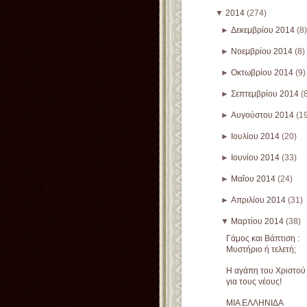
▼
2014
(274)
►
Δεκεμβρίου 2014
(8)
►
Νοεμβρίου 2014
(8)
►
Οκτωβρίου 2014
(9)
►
Σεπτεμβρίου 2014
(
►
Αυγούστου 2014
(1
►
Ιουλίου 2014
(20)
►
Ιουνίου 2014
(33)
►
Μαΐου 2014
(24)
►
Απριλίου 2014
(31)
▼
Μαρτίου 2014
(38)
Γάμος και Βάπτιση :
Μυστήριο ή τελετή;
Η αγάπη του Χριστού
για τους νέους!
ΜΙΑ ΕΛΛΗΝΙΔΑ