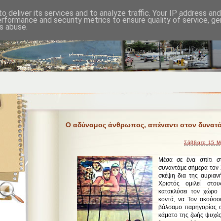
o deliver its services and to analyze traffic. Your IP address an
erformance and security metrics to ensure quality of service, g
s abuse.
Ο αδύναμος άνθρωπος, απέναντι στον δυνατό 
Σάββατο 15 Μ
Μέσα σε ένα σπίτι σ
συναντάμε σήμερα τον 
σκέψη δια της αυριαν
Χριστός ομιλεί στ
κατακλύσει τον χώρο
κοντά, να Τον ακούσο
βάλσαμο παρηγορίας σ
κάματο της ζωής ψυχές