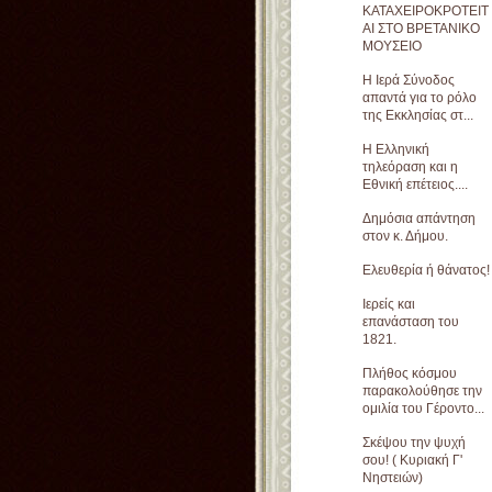
ΚΑΤΑΧΕΙΡΟΚΡΟΤΕΙΤ
ΑΙ ΣΤΟ ΒΡΕΤΑΝΙΚΟ
ΜΟΥΣΕΙΟ
Η Ιερά Σύνοδος
απαντά για το ρόλο
της Εκκλησίας στ...
Η Ελληνική
τηλεόραση και η
Εθνική επέτειος....
Δημόσια απάντηση
στον κ. Δήμου.
Ελευθερία ή θάνατος!
Ιερείς και
επανάσταση του
1821.
Πλήθος κόσμου
παρακολούθησε την
ομιλία του Γέροντο...
Σκέψου την ψυχή
σου! ( Κυριακή Γ'
Νηστειών)