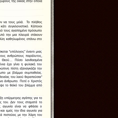
χώρους της οικίας στην οποία
ύν να τους μιλά. Το πλήθος
 κάτι συγκλονιστικό. Κάποιοι
δικό τους αγαπημένο πρόσωπο
Από την μια πλευρά στέκουν
 άλλη καθηλωμένος επάνω στο
εται ''υπόλογος'' έναντι μιας
α τους ανθρώπους παράλυτος,
Θεού.... Πόσο λανθασμένα
νια έχει γίνει η φυλακή του
ώπινη πίστη εξαναγκάζει την
ωπο με βλέμμα συμπαθείας.
ενείας του λαού θεραπεύσαι''
μένο άνθρωπο. Ποτέ ο Χριστός
εψε το θεϊκό του βλέμμα από
ξη υπέρμετρης αγάπης για το
ς του. Δεν τους σταματά το
ς αγωνία είναι να φθάσει ο
αι εμείς την ίδια αγωνία για
ά πιστεύεις με την Χάρη του