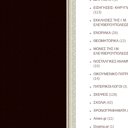
ΕΙΣΗΓΗΣΕΙΣ- ΚΗΡΥΓ
(113)
ΕΚΚΛΗΣΙΕΣ ΤΗΣ Ι. Μ.
ΕΛΕΥΘΕΡΟΥΠΟΛΕΩ
ΕΝΟΡΙΑΚΑ
(26)
ΘΕΟΜΗΤΟΡΙΚΑ
(12)
ΜΟΝΕΣ ΤΗΣ Ι.Μ.
ΕΛΕΥΘΕΡΟΥΠΟΛΕΩ
ΝΟΣΤΑΛΓΙΚΕΣ ΑΝΑΜΝ
(10)
ΟΙΚΟΥΜΕΝΙΚΟ ΠΑΤΡ
(14)
ΠΑΤΕΡΙΚΟΙ ΛΟΓΟΙ
(3)
ΣΚΕΨΕΙΣ
(128)
ΣΧΟΛΙΑ
(42)
ΧΡΟΝΟΓΡΑΦΗΜΑΤΑ
Amen.gr
(11)
Dogma.gr
(1)