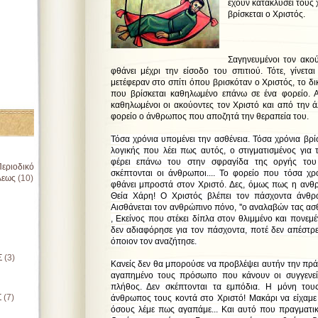
έχουν κατακλύσει τους 
βρίσκεται ο Χριστός.
Σαγηνευμένοι τον ακο
φθάνει μέχρι την είσοδο του σπιτιού. Τότε, γίνεται
μετέφεραν στο σπίτι όπου βρισκόταν ο Χριστός, το 
που βρίσκεται καθηλωμένο επάνω σε ένα φορείο. 
καθηλωμένοι οι ακούοντες τον Χριστό και από την
φορείο ο άνθρωπος που αποζητά την θεραπεία του.
Τόσα χρόνια υπομένει την ασθένεια. Τόσα χρόνια βρίσκ
λογικής που λέει πως αυτός, ο στιγματισμένος γι
φέρει επάνω του στην σφραγίδα της οργής του 
εριοδικό
σκέπτονται οι άνθρωποι.... Το φορείο που τόσα χρό
λεως
(10)
φθάνει μπροστά στον Χριστό. Δες, όμως πως η ανθρ
Θεία Χάρη! Ο Χριστός βλέπει τον πάσχοντα άνθρ
Αισθάνεται τον ανθρώπινο πόνο, ''ο αναλαβών τας ασθ
, Εκείνος που στέκει δίπλα στον θλιμμένο και πονε
δεν αδιαφόρησε για τον πάσχοντα, ποτέ δεν απέστρ
όποιον τον αναζήτησε.
Σ
(3)
Κανείς δεν θα μπορούσε να προβλέψει αυτήν την πρά
αγαπημένο τους πρόσωπο που κάνουν οι συγγενεί
πλήθος. Δεν σκέπτονται τα εμπόδια. Η μόνη του
Σ
(7)
άνθρωπος τους κοντά στο Χριστό! Μακάρι να είχαμε κ
όσους λέμε πως αγαπάμε... Και αυτό που πραγματικ