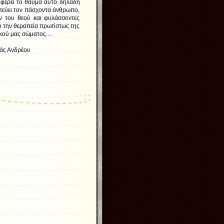
πιφέρει το θαύμα αυτό δηλαδή
πεύει τον πάσχοντα άνθρωπο,
ον του θεού και φυλάσσοντες
ει την θεραπεία πρωτίστως της
κού μας σώματος....
έου