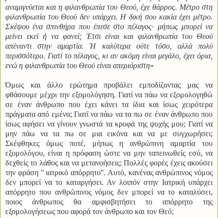
αναμιγνύεται και η φιλανθρωπία του Θεού, έχε θάρρος. Μέτρο στη
φιλανθρωπία του Θεού δεν υπάρχει. Η δική σου κακία έχει μέτρο.
Σκέψου ένα σπινθήρα που έπεσε στο πέλαγος· μήπως μπορεί να
μείνει εκεί ή να φανεί; Έτσι είναι και φιλανθρωπία του Θεού
απέναντι στην αμαρτία. Ή καλύτερα ούτε τόσο, αλλά πολύ
περισσότερο. Γιατί το πέλαγος, κι αν ακόμη είναι μεγάλο, έχει όρια,
ενώ η φιλανθρωπία του Θεού είναι απεριόριστη
»
Όμως και άλλο ερώτημα προβάλει εμποδίζοντας μας να
φθάσουμε μέχρι την εξομολόγηση. Γιατί να πάω να εξομολογηθώ
σε έναν άνθρωπο που έχει κάνει τα ίδια και ίσως χειρότερα
πράγματα από εμένα; Γιατί να πάω να τα πω σε έναν άνθρωπο που
ίσως αφήσει να γίνουν γνωστά τα κρυφά της ψυχής μου; Γιατί να
μην πάω να τα πω σε μια εικόνα και να με συγχωρήσει;
Σκέφθηκες όμως ποτέ, μήπως η ανθρώπινη αμαρτία του
εξομολόγου, είναι η πρόφαση ώστε να μην ταπεινωθείς εσύ, να
δεχθείς το λάθος και να μετανοήσεις; Πολλές φορές έχεις ακούσει
την φράση '' ιατρικό απόρρητο''. Αυτό, κανένας ανθρώπινος νόμος
δεν μπορεί να το καταργήσει. Αν λοιπόν στην Ιατρική υπάρχει
απόρρητο που ανθρώπινος νόμος δεν μπορεί να το καταλύσει,
ποιος άνθρωπος θα αμφισβητήσει το απόρρητο της
εξομολογήσεως που αφορά τον άνθρωπο και τον Θεό;