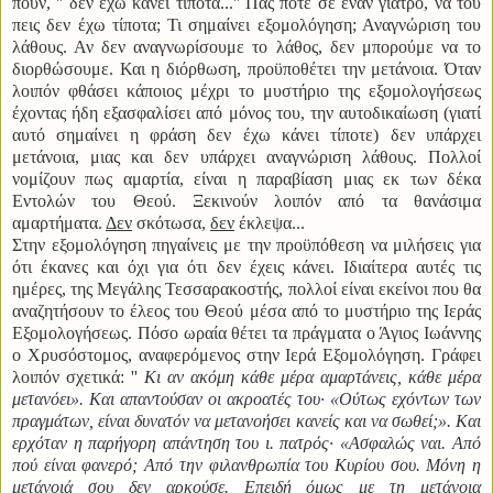
πουν, '' δεν έχω κάνει τίποτα...'' Πας ποτέ σε έναν γιατρό, να του
πεις δεν έχω τίποτα; Τι σημαίνει εξομολόγηση; Αναγνώριση του
λάθους. Αν δεν αναγνωρίσουμε το λάθος, δεν μπορούμε να το
διορθώσουμε. Και η διόρθωση, προϋποθέτει την μετάνοια. Όταν
λοιπόν φθάσει κάποιος μέχρι το μυστήριο της εξομολογήσεως
έχοντας ήδη εξασφαλίσει από μόνος του, την αυτοδικαίωση (γιατί
αυτό σημαίνει η φράση δεν έχω κάνει τίποτε) δεν υπάρχει
μετάνοια, μιας και δεν υπάρχει αναγνώριση λάθους. Πολλοί
νομίζουν πως αμαρτία, είναι η παραβίαση μιας εκ των δέκα
Εντολών του Θεού. Ξεκινούν λοιπόν από τα θανάσιμα
αμαρτήματα.
Δεν
σκότωσα,
δεν
έκλεψα...
Στην εξομολόγηση πηγαίνεις με την προϋπόθεση να μιλήσεις για
ότι έκανες και όχι για ότι δεν έχεις κάνει. Ιδιαίτερα αυτές τις
ημέρες, της Μεγάλης Τεσσαρακοστής, πολλοί είναι εκείνοι που θα
αναζητήσουν το έλεος του Θεού μέσα από το μυστήριο της Ιεράς
Εξομολογήσεως. Πόσο ωραία θέτει τα πράγματα ο Άγιος Ιωάννης
ο Χρυσόστομος, αναφερόμενος στην Ιερά Εξομολόγηση. Γράφει
λοιπόν σχετικά: ''
Κι αν ακόμη κάθε μέρα αμαρτάνεις, κάθε μέρα
μετανόει». Και απαντούσαν οι ακροατές του· «Ούτως εχόντων των
πραγμάτων, είναι δυνατόν να μετανοήσει κανείς και να σωθεί;». Και
ερχόταν η παρήγορη απάντηση του ι. πατρός· «Ασφαλώς ναι. Από
πού είναι φανερό; Από την φιλανθρωπία του Κυρίου σου. Μόνη η
μετάνοιά σου δεν αρκούσε. Επειδή όμως με τη μετάνοια