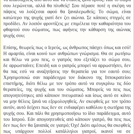
σου λερώνεται, αλλά θα πλυθείς! Σου πέρασε ποτέ η σκέψη να
πάψεις να λούζεσαι αφού θα ξαναλερωθείς; Το σώμα, είναι
κατώτερο της ψυχής γιατί δεν ζει αιώνια. Σε κάποιες στιγμές σε
προδίδει. Αν λοιπόν φροντίζεις με επιμέλεια την καθαριότητα του
φθαρτού σου σώματος, πως αφήνεις την κάθαρση της αιώνιας
ψυχής σου;
Επίσης, θεωρείς πως ο Ιερεύς, ως άνθρωπος πάσχει όπως και εσύ!
Η αμαρτία, είναι κοινό των ανθρώπων γνώρισμα. Θα σε ρωτήσω
και θέλω να μου πεις, ο γιατρός που εξετάζει το σώμα σου,
δε αρρωσταίνει; Επειδή και ο γιατρός μπορεί να αρρωστήσει, δεν
θα πας εσύ να αναζητήσεις την θεραπεία για τον εαυτό σου;
Χρησιμοποιώ σαν παράδειγμα τον διάκονο της Ιπποκρατείου
επιστήμης, διότι θέλω με τον τρόπο αυτό να συγκρίνω τις δύο
θεραπείες, της ψυχής και του σώματος. Μπορείς να πεις πως
απογοητεύτηκες από κάποιον πνευματικό και ίσως αυτό σε κάνει
να μην θέλεις ξανά να εξομολογηθείς. Αν σκεφθείς με τον τρόπο
αυτόν, αυτό δείχνει πως δεν σε ενδιαφέρει καθόλου η σωτήρια της
ψυχής σου. Και πάλι θα χρησιμοποιήσω το ίδιο παράδειγμα, αυτό
του Ιατρού. Εάν απογοητευθείς από κάποιον γιατρό, θα πεις πως
δεν πως δεν θα ξαναπάς σε γιατρό; Όχι! Διότι αμέσως θα σκεφθείς
πως υπάρχουν πολλοί κατάλληλοι γιατροί, ικανοί να σε