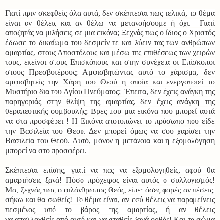
Γιατί πριν σκεφθείς όλα αυτά, δεν σκέπτεσαι πως τελικά, το θέμα
είναι αν θέλεις και αν θέλω να μετανοήσουμε ή όχι. Γιατί
αποζητάς να μιλήσεις σε μια εικόνα; Ξεχνάς πως ο ίδιος ο Χριστός
έδωσε το δικαίωμα του δεσμείν τε και λύειν τας των ανθρώπων
αμαρτίας, στους Αποστόλους και μέσω της επιθέσεως των χειρών
τους, εκείνοι στους Επισκόπους και στην συνέχεια οι Επίσκοποι
στους Πρεσβυτέρους; Αμφισβητώντας αυτό το χάρισμα, δεν
αμφισβητείς την Χάρη του Θεού η οποία και ενεργοποιεί το
Μυστήριο δια του Αγίου Πνεύματος; Έπειτα, δεν έχεις ανάγκη της
παρηγοριάς στην θλίψη της αμαρτίας, δεν έχεις ανάγκη της
θεραπευτικής συμβουλής; Βρες μου μια εικόνα που μπορεί αυτά
να στα προσφέρει ! Η Εικόνα αποτυπώνει το πρόσωπο που είδε
την Βασιλεία του Θεού. Δεν μπορεί όμως να σου χαρίσει την
Βασιλεία του Θεού. Αυτό, μόνον η μετάνοια και η εξομολόγηση
μπορεί να στο προσφέρει.
Σκέπτεσαι επίσης, γιατί να πας να εξομολογηθείς, αφού θα
αμαρτήσεις ξανά! Πόσο πρόχειρος είναι αυτός ο συλλογισμός!
Μα, ξεχνάς πως ο φιλάνθρωπος Θεός, είπε: όσες φορές αν πέσεις,
σήκω και θα σωθείς! Το θέμα είναι, αν εσύ θέλεις να παραμείνεις
πεσμένος υπό το βάρος της αμαρτίας, ή αν θέλεις
να απαλλαχθείς από αυτό και να σταθείς ξανά ορθός! Και το σώμα