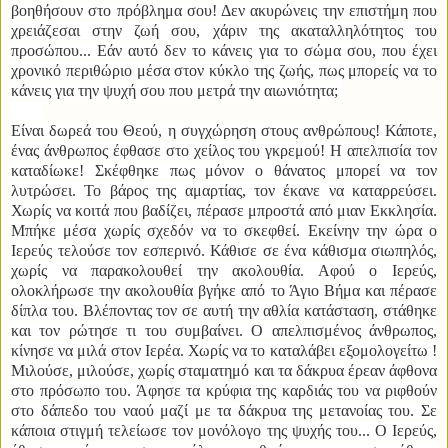
βοηθήσουν στο πρόβλημα σου! Δεν ακυρώνεις την επιστήμη που
χρειάζεσαι στην ζωή σου, χάριν της ακαταλληλότητος του
προσώπου... Εάν αυτό δεν το κάνεις για το σώμα σου, που έχει
χρονικό περιθώριο μέσα στον κύκλο της ζωής, πως μπορείς να το
κάνεις για την ψυχή σου που μετρά την αιωνιότητα;
Είναι δωρεά του Θεού, η συγχώρηση στους ανθρώπους! Κάποτε,
ένας άνθρωπος έφθασε στο χείλος του γκρεμού! Η απελπισία τον
καταδίωκε! Σκέφθηκε πως μόνον ο θάνατος μπορεί να τον
λυτρώσει. Το βάρος της αμαρτίας, τον έκανε να καταρρεύσει.
Χωρίς να κοιτά που βαδίζει, πέρασε μπροστά από μιαν Εκκλησία.
Μπήκε μέσα χωρίς σχεδόν να το σκεφθεί. Εκείνην την ώρα ο
Ιερεύς τελούσε τον εσπερινό. Κάθισε σε ένα κάθισμα σιωπηλός,
χωρίς να παρακολουθεί την ακολουθία. Αφού ο Ιερεύς,
ολοκλήρωσε την ακολουθία βγήκε από το Άγιο Βήμα και πέρασε
δίπλα του. Βλέποντας τον σε αυτή την αθλία κατάσταση, στάθηκε
και τον ρώτησε τι του συμβαίνει. Ο απελπισμένος άνθρωπος,
κίνησε να μιλά στον Ιερέα. Χωρίς να το καταλάβει εξομολογείτω !
Μιλούσε, μιλούσε, χωρίς σταματημό και τα δάκρυα έρεαν άφθονα
στο πρόσωπο του. Άφησε τα κρύφια της καρδιάς του να ριφθούν
στο δάπεδο του ναού μαζί με τα δάκρυα της μετανοίας του. Σε
κάποια στιγμή τελείωσε τον μονόλογο της ψυχής του... Ο Ιερεύς,