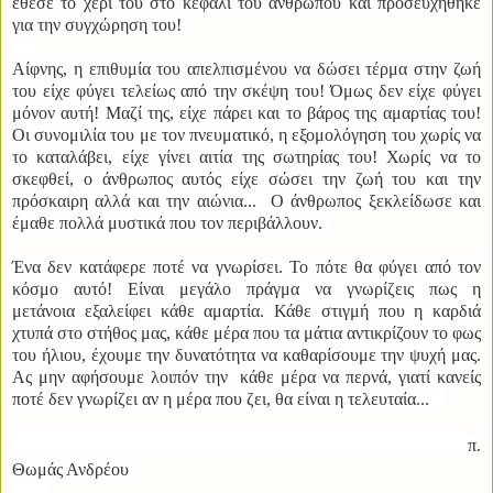
έθεσε το χέρι του στο κεφάλι του ανθρώπου και προσευχήθηκε
για την συγχώρηση του!
Αίφνης, η επιθυμία του απελπισμένου να δώσει τέρμα στην ζωή
του είχε φύγει τελείως από την σκέψη του! Όμως δεν είχε φύγει
μόνον αυτή! Μαζί της, είχε πάρει και το βάρος της αμαρτίας του!
Οι συνομιλία του με τον πνευματικό, η εξομολόγηση του χωρίς να
το καταλάβει, είχε γίνει αιτία της σωτηρίας του! Χωρίς να το
σκεφθεί, ο άνθρωπος αυτός είχε σώσει την ζωή του και την
πρόσκαιρη αλλά και την αιώνια... Ο άνθρωπος ξεκλείδωσε και
έμαθε πολλά μυστικά που τον περιβάλλουν.
Ένα δεν κατάφερε ποτέ να γνωρίσει. Το πότε θα φύγει από τον
κόσμο αυτό! Είναι μεγάλο πράγμα να γνωρίζεις πως η
μετάνοια εξαλείφει κάθε αμαρτία. Κάθε στιγμή που η καρδιά
χτυπά στο στήθος μας, κάθε μέρα που τα μάτια αντικρίζουν το φως
του ήλιου, έχουμε την δυνατότητα να καθαρίσουμε την ψυχή μας.
Ας μην αφήσουμε λοιπόν την κάθε μέρα να περνά, γιατί κανείς
ποτέ δεν γνωρίζει αν η μέρα που ζει, θα είναι η τελευταία...
π.
Θωμάς Ανδρέου