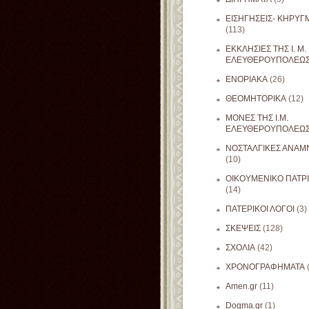
ΕΙΣΗΓΗΣΕΙΣ- ΚΗΡΥΓ
(113)
ΕΚΚΛΗΣΙΕΣ ΤΗΣ Ι. Μ.
ΕΛΕΥΘΕΡΟΥΠΟΛΕΩ
ΕΝΟΡΙΑΚΑ
(26)
ΘΕΟΜΗΤΟΡΙΚΑ
(12)
ΜΟΝΕΣ ΤΗΣ Ι.Μ.
ΕΛΕΥΘΕΡΟΥΠΟΛΕΩ
ΝΟΣΤΑΛΓΙΚΕΣ ΑΝΑΜΝ
(10)
ΟΙΚΟΥΜΕΝΙΚΟ ΠΑΤΡ
(14)
ΠΑΤΕΡΙΚΟΙ ΛΟΓΟΙ
(3)
ΣΚΕΨΕΙΣ
(128)
ΣΧΟΛΙΑ
(42)
ΧΡΟΝΟΓΡΑΦΗΜΑΤΑ
Amen.gr
(11)
Dogma.gr
(1)