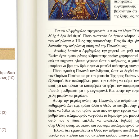
περιγράψεις τ
ευγνωμοσύνης
βεβαιότητα ότι
της ζωής μας, πο
Γιαυτό ο Άρχάγγελος την χαιρετά με αυτά τα λόγια: ''
Χαῖ
δι' ἧς ἡ ἀρὰ ἐκλείψει''. Πόσο σκοτεινός θα ήταν ο κόσμος μ
των ανθρώπων ο Ήλιος της Δικαιοσύνης! Πως θα είχε γίν
δανεισθεί την ανθρώπινη φύση από την Παναγία μας;
Δικαίως λοιπόν ο Αρχάγγελος την χαιρετά και μαζί του 
Εκείνη έγινε η επουράνιος κλίμακα την οποίαν χρησιμοποιεί
ενώ ταυτόχρονα γίνεται γέφυρα ώστε ο άνθρωπος, ο
χοϊκ
μπορέσει να βρει τον δρόμο για να μεταβεί από την γη στον ο
Πόσο αγαπά η Παναγιά τον άνθρωπο, ώστε να δεχθεί να γ
εριοδικό
τον Ουράνιο Πατέρα και με την μεσιτεία Της προς Εκείνον να
λεως
(10)
ἐξίλασμα''. Δεν αναλαμβάνει μόνο την ευθύνη να φέρει τ
αποζητά και τελικά το καταφέρνει να φέρει τον απομακρ
Γιαυτό η ανθρωπότητα την ευγνωμονεί. Και αυτήν την ευγν
χείλη μικρών και μεγάλων.
Αυτήν την μεγάλη αγάπη της Παναγιάς στο ανθρώπινο γέ
καθημερινά. Δεν είχε τρόπο άλλο ο Θεός να κατέβει στην 
ώστε να δείξει με τον τρόπο αυτό πως αν ήταν εφικτό για
Σ
(3)
βαθμό ώστε ο Δημιουργός να φθάσει το δημιούργημα, μπορεί
αυτό που ο ίδιος επέλεξε να απολέσει, δηλαδή τη
στην Θεϊκή φύση, ως εικόνα και ομοίωμα του Δημιουργού τ
Σ
(7)
Τελικά, δεν εγκαταλείπει ο Θεός τον άνθρωπο ποτέ! Και γ
μεταξύ του κτιστού και του ακτίστου κόσμου μπαίνει η Πα