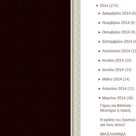
▼
2014
(274)
►
Δεκεμβρίου 2014
(8)
►
Νοεμβρίου 2014
(8)
►
Οκτωβρίου 2014
(9)
►
Σεπτεμβρίου 2014
(
►
Αυγούστου 2014
(1
►
Ιουλίου 2014
(20)
►
Ιουνίου 2014
(33)
►
Μαΐου 2014
(24)
►
Απριλίου 2014
(31)
▼
Μαρτίου 2014
(38)
Γάμος και Βάπτιση :
Μυστήριο ή τελετή;
Η αγάπη του Χριστού
για τους νέους!
ΜΙΑ ΕΛΛΗΝΙΔΑ