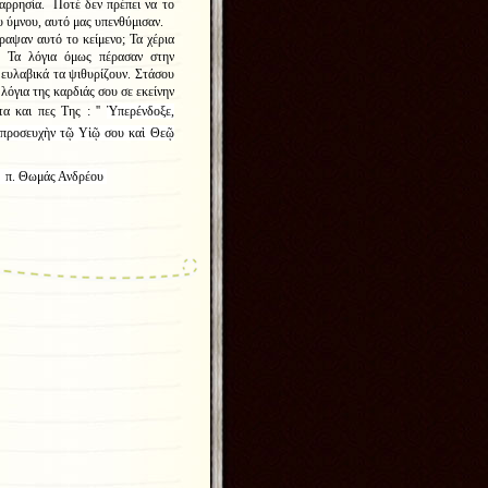
αρρησία. Ποτέ δεν πρέπει να το
υ ύμνου, αυτό μας υπενθύμισαν.
αψαν αυτό το κείμενο; Τα χέρια
. Τα λόγια όμως πέρασαν στην
 ευλαβικά τα ψιθυρίζουν. Στάσου
λόγια της καρδιάς σου σε εκείνην
α και πες Της : ''
Ὑπερένδοξε,
ν προσευχὴν τῷ Υἱῷ σου καὶ Θεῷ
ρέου