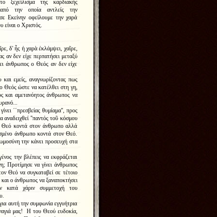
ο ξεχείλισμα της καρδιακής
 από την οποία αντλείς την
 σε Εκείνην οφείλουμε την χαρά
υ είναι ο Χριστός.
ρε, δ' ἧς ἡ χαρὰ ἐκλάμψει,
χαῖρε,
ας αν δεν είχε περπατήσει μεταξύ
ει άνθρωπος ο Θεός αν δεν είχε
και εμείς, αναγνωρίζοντας πως
 ο Θεός ώστε να κατέλθει στη γη,
ό
ς και αμετανόητος άνθρωπος να
υρανό...
ίνει ΄΄
πρεσβείας θυμίαμα'', προς
 αναδειχθεί ''
παντός τοῦ κόσμου
ον Θεό κοντά στον άνθρωπο αλλά
υσμένο άνθρωπο κοντά στον Θεό.
ωμοσύνη την κάνει προσευχή στα
νος την βλέπεις να εκφράζεται
γη; Προτίμησε να γίνει άνθρωπος
 τον Θεό να
συγκαταβεί σε τέτοιο
 και ο άνθρωπος να ξαναποκτήσει
ν κατά χάριν συμμετοχή του
ου.
ια αυτή την συμφωνία εγγυήτρια
ναγιά μας! Η του Θεού ευδοκία,