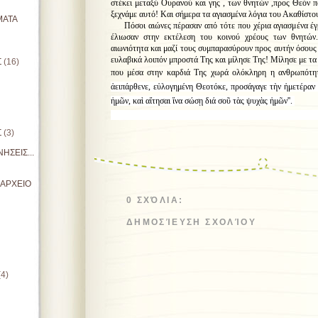
στέκει μεταξύ Ουρανού και γης , των θνητών ,προς Θεόν π
ξεχνάμε αυτό! Και σήμερα τα αγιασμένα λόγια του Ακαθίστο
ΜΑΤΑ
Πόσοι αιώνες πέρασαν από τότε που χέρια αγιασμένα έγρ
έλιωσαν στην εκτέλεση του κοινού χρέους των θνητών
αιωνιότητα και μαζί τους συμπαρασύρουν προς αυτήν όσους
ευλαβικά λοιπόν μπροστά Της και μίλησε Της! Μίλησε με τα 
Σ
(16)
που μέσα στην καρδιά Της χωρά ολόκληρη η ανθρωπότητ
ἀειπάρθενε, εὐλογημένη Θεοτόκε, προσάγαγε τὴν ἡμετέρα
ἡμῶν, καὶ αἴτησαι ἵνα σώσῃ διά σοῦ τὰς ψυχὰς ἡμῶν''.
π. Θωμάς Ανδ
Σ
(3)
ΗΣΕΙΣ...
ΙΑΡΧΕΙΟ
0 ΣΧΌΛΙΑ:
ΔΗΜΟΣΊΕΥΣΗ ΣΧΟΛΊΟΥ
(4)