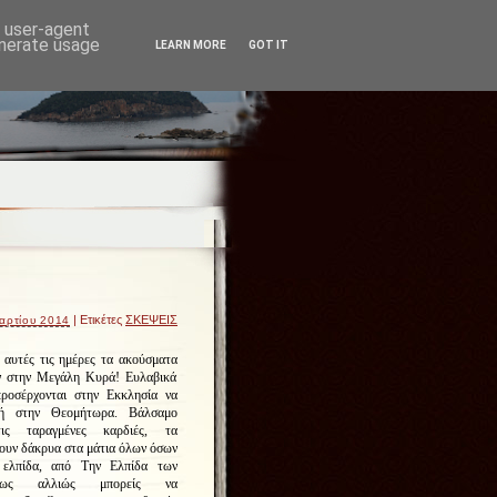
d user-agent
enerate usage
LEARN MORE
GOT IT
| Ετικέτες
ΣΚΕΨΕΙΣ
αρτίου 2014
 αυτές τις ημέρες τα ακούσματα
ν στην Μεγάλη Κυρά! Ευλαβικά
προσέρχονται στην Εκκλησία να
μή στην Θεομήτωρα. Βάλσαμο
τις ταραγμένες καρδιές, τα
ουν δάκρυα στα μάτια όλων όσων
 ελπίδα, από Την Ελπίδα των
ως αλλιώς μπορείς να