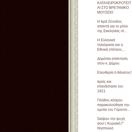
ΚΑΤΑΧΕΙΡΟΚΡΟΤΕΙΤ
ΑΙ ΣΤΟ ΒΡΕΤΑΝΙΚΟ
ΜΟΥΣΕΙΟ
Η Ιερά Σύνοδος
απαντά για το ρόλο
της Εκκλησίας στ...
Η Ελληνική
τηλεόραση και η
Εθνική επέτειος....
Δημόσια απάντηση
στον κ. Δήμου.
Ελευθερία ή θάνατος!
Ιερείς και
επανάσταση του
1821.
Πλήθος κόσμου
παρακολούθησε την
ομιλία του Γέροντο...
Σκέψου την ψυχή
σου! ( Κυριακή Γ'
Νηστειών)