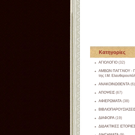
Κατηγορίες
ΑΓΙΟΛΟΓΙΟ
(32)
ΑΜΒΩΝ ΠΑΓΓΑΙΟΥ - Π
της Ι.Μ. Ελευθερουπό
ΑΝΑΚΟΙΝΩΘΕΝΤΑ
(6)
ΑΠΟΨΕΙΣ
(67)
ΑΦΙΕΡΩΜΑΤΑ
(38)
ΒΙΒΛΙΟΠΑΡΟΥΣΙΑΣΕΙ
ΔΙΑΦΟΡΑ
(19)
ΔΙΔΑΚΤΙΚΕΣ ΙΣΤΟΡΙΕ
ΔΙΗΓΗΜΑΤΑ
(9)