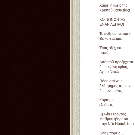
Χαῖρε, ἡ κλεὶς τῆς
Χριστοῦ βασιλείας!
ΚΟΙΝΩΝΩΝΤΑΣ
ΕΝΑΝ ΛΕΠΡΟ!
Το ανθρώπινο και το
Θεϊκό θέλημα.
Ένας αξέχαστος
παπάς …
Ἀπὸ ποῦ προέρχεται
ἡ σημερινὴ κρίση; -
Ἁγίου Νικολ...
Πόσο απέχει ο
βλάσφημος απ' τον
δαιμονισμένο;
Κύριε μη μ'
ελεήσεις....
Ομιλία Γέροντος
Μαξίμου Ιβηρίτου
στην Νέα Ηρακλείτσα
Όσο μπορείς....