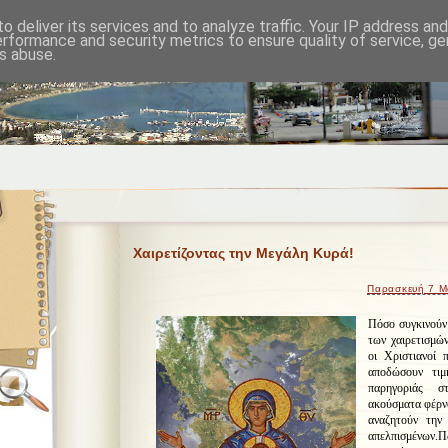
o deliver its services and to analyze traffic. Your IP address an
erformance and security metrics to ensure quality of service, g
s abuse.
Χαιρετίζοντας την Μεγάλη Κυρά!
Παρασκευή 7 Μ
Πόσο συγκινούν
των χαιρετισμώ
οι Χριστιανοί 
αποδώσουν τι
παρηγοριάς σ
ακούσματα φέρν
αναζητούν την
απελπισμένων.
Π