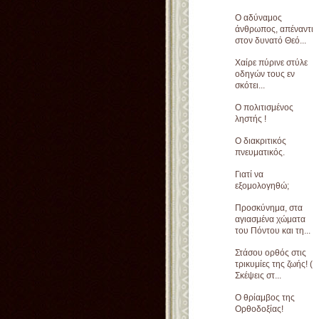
Ο αδύναμος
άνθρωπος, απέναντι
στον δυνατό Θεό...
Χαίρε πύρινε στύλε
οδηγών τους εν
σκότει...
Ο πολιτισμένος
ληστής !
Ο διακριτικός
πνευματικός.
Γιατί να
εξομολογηθώ;
Προσκύνημα, στα
αγιασμένα χώματα
του Πόντου και τη...
Στάσου ορθός στις
τρικυμίες της ζωής! (
Σκέψεις στ...
Ο θρίαμβος της
Ορθοδοξίας!