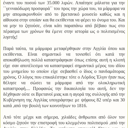
έναντι του ποσού των 35.000 λιρών. Απαίτησε μάλιστα για την
΄΄γενναιόδωρη προσφορά΄΄ του προς την χώρα του, τα μάρμαρα να
μην απομακρυνθούν από το βρετανικό μουσείο καθώς και η
αίθουσα στην οποίαν και θα εκτίθενται να φέρει το όνομα του. Και
να μην το ζητούσε, είναι κάτι παραπάνω από βέβαιο πως στο
πέρασμα των χρόνων θα έμενε στην ιστορία ως ο πολιτισμένος
ληστής!
Παρά
ταύ
τα, τα μάρμαρα μεταφέρθηκαν στην Αγγλία όπου και
εκτίθενται. Είναι σημαντικό να τονισθεί ότι κατά την
αποκαθήλωση πολλά καταστράφηκαν όπως επίσης αυτή η κλοπή
είχε σαν αποτέλεσμα να καταστραφεί σημαντικό μέρος του ιδίου
του μνημείου το οποίον είχε σεβασθεί ο ίδιος ο πανδαμάτορας
χρόνος. Ο λόγος που επικαλέστηκε τότε ο Λόρδος Έλγιν ήταν πως
θέλησε να σώσει τα μάρμαρα από την ολοκληρωτική
καταστροφή.... Προφανώς την δικαιολογία του αυτή, δεν την
δέχθηκαν ούτε οι Βρετανοί μιας και η αγορά της συλλογής από την
Κυβέρνηση της Αγγλίας υπογράφτηκε με ψήφους 82 υπέρ και 30
κατά ,από την βουλή των κοινοτήτων το 1816.
Από τότε μέχρι και σήμερα, χιλιάδες άνθρωποι από όλον τον
κόσμο ζητούν την επιστροφή του κλεμμένου πολιτισμού ,από την