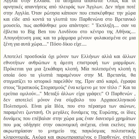
Αγγλία στην Ελλάδα. Τα αιτήματα απανωτά! Όπως και οι
αρνητικές απαντήσεις από πλευράς των Άγγλων. Δεν πήγα ποτέ
στην Αγγλία. Όταν ρώτησα κάποιον που επισκέφθηκε την χώρα
και είδε από κοντά τα γλυπτά του Παρθενώνα στο Βρετανικό
μουσείο, πως αισθάνθηκε μου απάντησε: '' Έκπληξη.... σαν να
έβλεπα το Big Ben του Λονδίνου στο κέντρο της Αθήνας....
Απογοήτευση μιας και τα μάρμαρα μένουν φυλακισμένα σε μια
ξένη για αυτά χώρα....'' Πόσο δίκιο είχε....
Αποτελεί προσδοκία όχι μόνον των Ελλήνων αλλά και άλλων
εθνοτήτων ανθρώπων η άμεση επιστροφή των μαρμάρων.
Πρόκειται για μια ξεκάθαρη κλοπή. Μία πολιτισμένη κλοπή η
οποία όσο τα γλυπτά παραμένουν στην Μ. Βρετανία, θα
στιγματίζει το ιστορικό παρελθόν της. Πριν από καιρό, έγραψα
στους ''Ιερατικούς Στοχασμούς'' ένα κείμενο με τον τίτλο :'' Και τα
ερείπια ομιλούν...'' Μεταξύ άλλων είχα γράψει:'' Ο Παρθενών ,
δεν αποτελεί μόνον ένα σύμβολο του Αρχαιοελληνικού
Πολιτισμού. Είναι μία Ιδέα, που στο πέρασμα των αιώνων,
παραμένει ζωντανή. Οι μεγάλες δυνάμεις της Ευρώπης, οι ίδιες
δυνάμεις που επέβαλαν στην χώρα μας έναν δανεισμό χρημάτων
που μας οδήγησε στην οικονομική ανέχεια, είναι εκείνες που
ακρωτηρίασαν το μνημείο της παγκόσμιας πολιτιστικής
κληρονομιάς. Ακόμα και ακρωτηριασμένος ο Παρθενών, στέκει