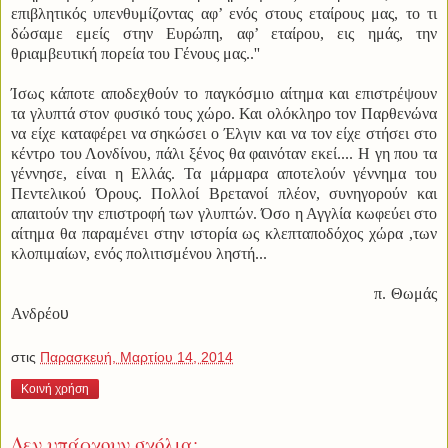
επιβλητικός υπενθυμίζοντας αφ’ ενός στους εταίρους μας, το τι
δώσαμε εμείς στην Ευρώπη, αφ’ εταίρου, εις ημάς, την
θριαμβευτική πορεία του Γένους μας..''
Ίσως κάποτε αποδεχθούν το παγκόσμιο αίτημα και επιστρέψουν
τα γλυπτά στον φυσικό τους χώρο. Και ολόκληρο τον Παρθενώνα
να είχε καταφέρει να σηκώσει ο Έλγιν και να τον είχε στήσει στο
κέντρο του Λονδίνου, πάλι ξένος θα φαινόταν εκεί.... Η γη που τα
γέννησε, είναι η Ελλάς. Τα μάρμαρα αποτελούν γέννημα του
Πεντελικού Όρους. Πολλοί Βρετανοί πλέον, συνηγορούν και
απαιτούν την επιστροφή των γλυπτών. Όσο η Αγγλία κωφεύει στο
αίτημα θα παραμένει στην ιστορία ως κλεπταποδόχος χώρα ,των
κλοπιμαίων, ενός πολιτισμένου ληστή...
π. Θωμάς
Ανδρέο
υ
στις
Παρασκευή, Μαρτίου 14, 2014
Κοινή χρήση
Δεν υπάρχουν σχόλια: