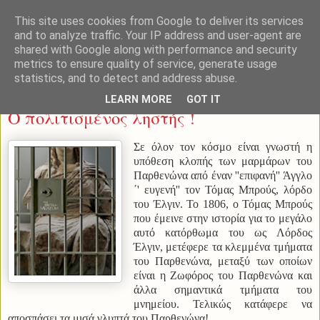
This site uses cookies from Google to deliver its services
and to analyze traffic. Your IP address and user-agent are
shared with Google along with performance and security
metrics to ensure quality of service, generate usage
statistics, and to detect and address abuse.
Παρασκευή 14 Μαρτίου 2014
LEARN MORE
GOT IT
Ο πολιτισμένος ληστής !
Σε όλον τον κόσμο είναι γνωστή η
υπόθεση κλοπής των μαρμάρων του
Παρθενώνα από έναν ''επιφανή'' Άγγλο
΄' ευγενή'' τον Τόμας Μπρούς, λόρδο
του Έλγιν. Το 1806, ο Τόμας Μπρούς
που έμεινε στην ιστορία για το μεγάλο
αυτό κατόρθωμα του ως Λόρδος
Έλγιν, μετέφερε τα κλεμμένα τμήματα
του Παρθενώνα, μεταξύ των οποίων
είναι η Ζωφόρος του Παρθενώνα και
άλλα σημαντικά τμήματα του
μνημείου. Τελικώς κατάφερε να
αποσπάσει τα μισά γλυπτά του Παρθενώνα!