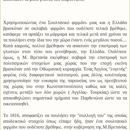
Χρησιμοποιώντας ένα Σουλτανικό φιρμάνι- μιας και η Ελλάδα
βρισκόταν σε σκλαβιά- φιρμάνι που ουδέποτε τελικά βρέθηκε,
κατάφερε να αρπάξει τα μάρμαρα και τελικά μετά από χρόνια να
τα πουλήσει στην ίδια του την χώρα έναντι ενός μεγάλου ποσού....
Κατά καιρούς, πολλοί βρέθηκαν να απαιτούν την επιστροφή των
γλυπτών στον τόπο που γεννήθηκαν, την Ελλάδα. Ουδέποτε
όμως, η Μ. Βρετανία σκέφθηκε σοβαρά την επιστροφή των
πολιτισμικών στοιχείων μιας χώρας που την εποχή εκείνη
βρισκόταν υπό την Οθωμανική κυριαρχία. Ένας Άγγλος ''ευγενής''
φορέας ενός διαφορετικού πολιτισμού, μιας άλλης κουλτούρας
χρησιμοποίησε την ευκαιρία της παρουσίας του ως πρεσβευτού
της χώρας του στην Κωνσταντινούπολη καθώς και τις καλές
σχέσεις μεταξύ των δύο χωρών ( Αγγλίας- Τουρκίας) ώστε να
αποκαθηλώσει σημαντικά τμήματα του Παρθενώνα ώστε να τα
οικειοποιηθεί.
Το 1816, αποφασίζει να πουλήσει την ''συλλογή του'' της οποίας
αποδεικτικό στοιχείο όπως είπαμε ήδη, ήταν ένα σουλτανικό
φιρμάνι που ουδέποτε βρέθηκε, στην κυβέρνηση της Μ.Βρετανίας