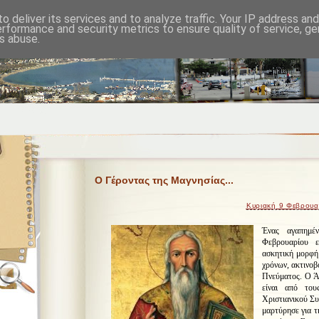
o deliver its services and to analyze traffic. Your IP address an
erformance and security metrics to ensure quality of service, g
s abuse.
Ο Γέροντας της Μαγνησίας...
Κυριακή 9 Φεβρουα
Ένας αγαπημέ
Φεβρουαρίου ε
ασκητική μορφή
χρόνων, ακτινοβ
Πνεύματος. Ο Ά
είναι από του
Χριστιανικού Συ
μαρτύρησε για τ