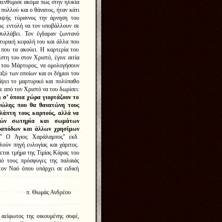
πενθύμισε ακόμα πως στην ηλικία
 πολλού και ο θάνατος, ήταν κάτι
διψής τύραννος την άρνηση του
ως εντολή να τον υποβάλλουν σε
υλλάβει. Τον έγδαραν ζωντανό
τυρική κεφαλή του και άλλα που
 που τα ακούει. Η καρτερία του
τη του στον Χριστό, έγινε αιτία
ο του Μάρτυρος, να ομολογήσουν
ξύ των οποίων και οι δήμιοι του
ίψει το μαρτυρικό και πολύπαθο
ε από τον Χριστό να του δωρίσει:
ι σ’ όποια χώρα γιορτάζουν το
ανώλης που θα θανατώνη τους
λάπτη τους καρπούς, αλλά να
υχών σωτηρία και σωμάτων
ετραπόδων και άλλων χρησίμων
 Ο Άγιος Χαράλαμπος'' εκδ.
ούν πηγή ευλογίας και χάριτος.
ται τμήμα της Τιμίας Κάρας του
ό τους πρόσφυγες της παλαιάς
ον Ναό όπου υπάρχει σε ειδική
νδρέου
αείφωτος της οικουμένης σοφέ,