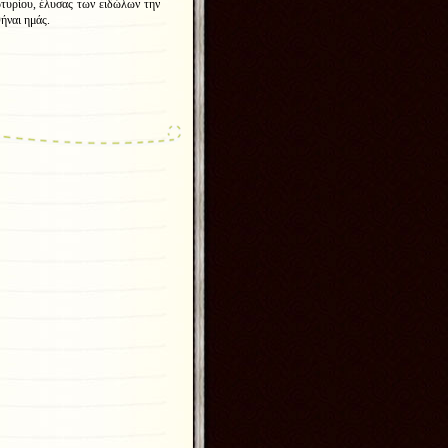
τυρίου, έλυσας των ειδώλων την
ήναι ημάς.