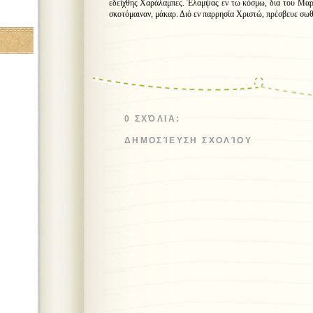
εδείχθης Χαράλαμπες. Έλαμψας εν τω κόσμω, δια του Μαρ
σκοτόμαιναν, μάκαρ. Διό εν παρρησία Χριστώ, πρέσβευε σωθ
0 ΣΧΌΛΙΑ:
ΔΗΜΟΣΊΕΥΣΗ ΣΧΟΛΊΟΥ