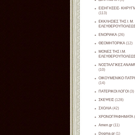
ΕΙΣΗΓΗΣΕΙΣ- ΚΗΡΥΓ
(113)
ΕΚΚΛΗΣΙΕΣ ΤΗΣ Ι. Μ.
ΕΛΕΥΘΕΡΟΥΠΟΛΕΩ
ΕΝΟΡΙΑΚΑ
(26)
ΘΕΟΜΗΤΟΡΙΚΑ
(12)
ΜΟΝΕΣ ΤΗΣ Ι.Μ.
ΕΛΕΥΘΕΡΟΥΠΟΛΕΩ
ΝΟΣΤΑΛΓΙΚΕΣ ΑΝΑΜΝ
(10)
ΟΙΚΟΥΜΕΝΙΚΟ ΠΑΤΡ
(14)
ΠΑΤΕΡΙΚΟΙ ΛΟΓΟΙ
(3)
ΣΚΕΨΕΙΣ
(128)
ΣΧΟΛΙΑ
(42)
ΧΡΟΝΟΓΡΑΦΗΜΑΤΑ
Amen.gr
(11)
Dogma.gr
(1)