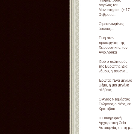
Νεομάρτυρας
Άγγελος του
Μοναστηρίου (+ 17
Φεβρουα...
Ο μετανιωμένος
άσωτος...
Τιμή στον
πρωτεργάτη της
Χειρουργικής, τον
Άγιο Λουκά
Ιδού ο πολιτισμός
της Ευρώπης! Δια
νόμου, η ευθανα...
Έρωτας! Ένα μεγάλο
ψέμα, ή μια μεγάλη
αλήθεια;
Ο Άγιος Νεομάρτυς
Γεώργιος ο Νέος, εκ
Κρατόβου.
Η Πανηγυρική
Αρχιερατική Θεία
Λειτουργία, επί τη μ...