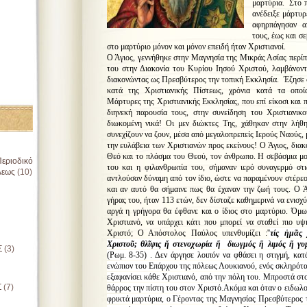
μαρτύρια. Στο 
ανέδειξε μάρτυρ
αφηρπάγησαν α
τους, έως και σ
στο μαρτύριο μόνον και μόνον επειδή ήταν Χριστιανοί.
Ο Άγιος, γεννήθηκε στην Μαγνησία της Μικράς Ασίας περίπ
του στην Διακονία του Κυρίου Ιησού Χριστού, λαμβάνοντ
διακονώντας ως Πρεσβύτερος την τοπική Εκκλησία. Έζησε 
κατά της Χριστιανικής Πίστεως, χρόνια κατά τα οποία
Μάρτυρες της Χριστιανικής Εκκλησίας, που επί είκοσι και 
διηνεκή παρουσία τους, στην συνείδηση του Χριστιανικ
διωκομένη νικά! Οι μεν διώκτες Της, χάθηκαν στην λήθη
συνεχίζουν να ζουν, μέσα από μεγαλοπρεπείς Ιερούς Ναούς, 
την ευλάβεια των Χριστιανών προς εκείνους! Ο Άγιος, διακ
Θεό και το πλάσμα του Θεού, τον άνθρωπο. Η σεβάσμια μο
εριοδικό
του και η φιλανθρωπία του, σήμαναν ιερό συναγερμό στι
λεως
(10)
αντλούσαν δύναμη από τον ίδιο, ώστε να παραμένουν στέρεο
και αν αυτό θα σήμαινε πως θα έχαναν την ζωή τους. Ο 
γήρας του, ήταν 113 ετών, δεν δίσταζε καθημερινά να ενισχύ
αργά η γρήγορα θα έφθανε και ο ίδιος στο μαρτύριο. Όμως
Χριστιανό, να υπάρχει κάτι που μπορεί να σταθεί πιο υ
Χριστό; Ο Απόστολος Παύλος υπενθυμίζει :'
'
τίς ἡμᾶς
Χριστοῦ; θλῖψις ἤ στενοχωρία ἤ διωγμός ἤ λιμός ἤ γυ
Σ
(3)
(Ρωμ. 8-35) . Δεν άργησε λοιπόν να φθάσει η στιγμή, κατ
ενώπιον του Επάρχου της πόλεως Λουκιανού, ενός σκληρότα
εξαφανίσει κάθε Χριστιανό, από την πόλη του. Μπροστά στ
Σ
(7)
θάρρος την πίστη του στον Χριστό.Ακόμα και όταν ο ειδωλ
φρικτά μαρτύρια, ο Γέροντας της Μαγνησίας Πρεσβύτερος τ