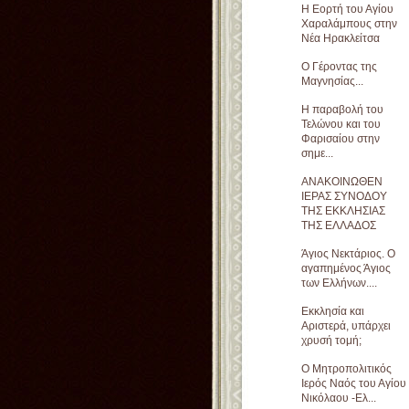
Η Εορτή του Αγίου
Χαραλάμπους στην
Νέα Ηρακλείτσα
Ο Γέροντας της
Μαγνησίας...
Η παραβολή του
Τελώνου και του
Φαρισαίου στην
σημε...
ΑΝΑΚΟΙΝΩΘΕΝ
ΙΕΡΑΣ ΣΥΝΟΔΟΥ
ΤΗΣ ΕΚΚΛΗΣΙΑΣ
ΤΗΣ ΕΛΛΑΔΟΣ
Άγιος Νεκτάριος. Ο
αγαπημένος Άγιος
των Ελλήνων....
Εκκλησία και
Αριστερά, υπάρχει
χρυσή τομή;
Ο Μητροπολιτικός
Ιερός Ναός του Αγίου
Νικόλαου -Ελ...