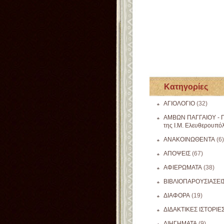
Κατηγορίες
ΑΓΙΟΛΟΓΙΟ
(32)
ΑΜΒΩΝ ΠΑΓΓΑΙΟΥ - Π
της Ι.Μ. Ελευθερουπό
ΑΝΑΚΟΙΝΩΘΕΝΤΑ
(6)
ΑΠΟΨΕΙΣ
(67)
ΑΦΙΕΡΩΜΑΤΑ
(38)
ΒΙΒΛΙΟΠΑΡΟΥΣΙΑΣΕΙ
ΔΙΑΦΟΡΑ
(19)
ΔΙΔΑΚΤΙΚΕΣ ΙΣΤΟΡΙΕ
ΔΙΗΓΗΜΑΤΑ
(9)