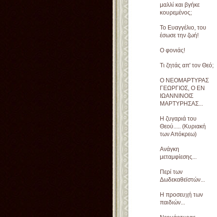
μαλλί και βγήκε
κουρεμένος;
Το Ευαγγέλιο, του
έσωσε την ζωή!
Ο φονιάς!
Τι ζητάς απ' τον Θεό;
Ο ΝΕΟΜΑΡΤΥΡΑΣ
ΓΕΩΡΓΙΟΣ, Ο ΕΝ
ΙΩΑΝΝΙΝΟΙΣ
ΜΑΡΤΥΡΗΣΑΣ...
Η ζυγαριά του
Θεού..... (Κυριακή
των Απόκρεω)
Ανάγκη
μεταμφίεσης...
Περί των
Δωδεκαθεϊστών...
Η προσευχή των
παιδιών...