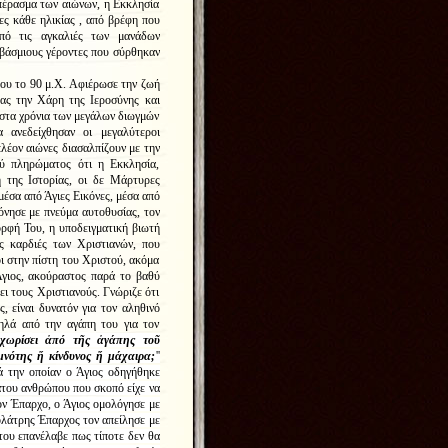
πέρασμα των αιώνων, η Εκκλησία
ες κάθε ηλικίας , από βρέφη που
πό τις αγκαλιές των μανάδων
εβάσμιους γέροντες που σύρθηκαν
ου το 90 μ.Χ. Αφιέρωσε την ζωή
ας την Χάρη της Ιεροσύνης και
στα χρόνια των μεγάλων διωγμών
 ανεδείχθησαν οι μεγαλύτεροι
πλέον αιώνες διασαλπίζουν με την
ού πληρώματος ότι η Εκκλησία,
 της Ιστορίας, οι δε Μάρτυρες
μέσα από Άγιες Εικόνες, μέσα από
όνησε με πνεύμα αυτοθυσίας, τον
ρφή Του, η υποδειγματική βιωτή
ς καρδιές των Χριστιανών, που
ι στην πίστη του Χριστού, ακόμα
Άγιος, ακούραστος παρά το βαθύ
ει τους Χριστιανούς. Γνώριζε ότι
, είναι δυνατόν για τον αληθινό
ψηλά από την αγάπη του για τον
 χωρίσει ἀπό τῆς ἀγάπης τοῦ
μνότης ἤ κίνδυνος ἤ μάχαιρα;
''
ά την οποίαν ο Άγιος οδηγήθηκε
του ανθρώπου που σκοπό είχε να
ον Έπαρχο, ο Άγιος ομολόγησε με
ολάτρης Έπαρχος τον απείλησε με
ου επανέλαβε πως τίποτε δεν θα