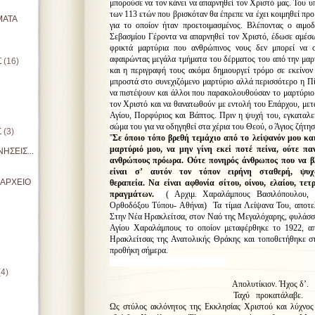
μπορούσε να τον κάνει να απαρνηθεί τον Χριστό μας. Του υ
των 113 ετών που βρισκόταν θα έπρεπε να έχει κοιμηθεί προ
ΜΑΤΑ
για το οποίον ήταν προετοιμασμένος. Βλέποντας ο αιμο
Σεβασμίου Γέροντα να απαρνηθεί τον Χριστό, έδωσε αμέσ
φρικτά μαρτύρια που ανθρώπινος νους δεν μπορεί να σ
αφαιρώντας μεγάλα τμήματα του δέρματος του από την μαρ
Σ
(16)
και η περιγραφή τους ακόμα δημιουργεί τρόμο σε εκείνον
μπροστά στο συνεχιζόμενο μαρτύριο αλλά περισσότερο η Πίσ
να πιστέψουν και άλλοι που παρακολουθούσαν το μαρτύρι
τον Χριστό και να θανατωθούν με εντολή του Επάρχου, μετα
Αγίου, Πορφύριος και Βάπτος. Πριν η ψυχή του, εγκαταλε
σώμα του για να οδηγηθεί στα χέρια του Θεού, ο Άγιος ζήτησ
Σ
(3)
''
Σε όποιο τόπο βρεθή τεμάχιο από το λείψανόν μου κα
μαρτύριό μου, να μην γίνη εκεί ποτέ πείνα, ούτε π
ΗΣΕΙΣ...
ανθρώπους πρόωρα. Ούτε πονηρός άνθρωπος που να β
είναι σ’ αυτόν τον τόπον ειρήνη σταθερή, ψ
ΙΑΡΧΕΙΟ
θεραπεία. Να είναι αφθονία σίτου, οίνου, ελαίου, τ
πραγμάτων.
( Αρχιμ. Χαραλάμπους Βασιλόπουλου, ''
Ορθοδόξου Τύπου- Αθήναι) Τα τίμια Λείψανα Του, αποτελ
Στην Νέα Ηρακλείτσα, στον Ναό της Μεγαλόχαρης, φυλάσσε
Αγίου Χαραλάμπους το οποίον μεταφέρθηκε το 1922, απ
Ηρακλείτσας της Ανατολικής Θράκης και τοποθετήθηκε στ
προθήκη σήμερα.
(4)
π. Θωμάς Α
Απολυτίκιον. Ήχος δ’.
Ταχύ προκατάλαβε.
Ως στύλος ακλόνητος της Εκκλησίας Χριστού και λύχνος 