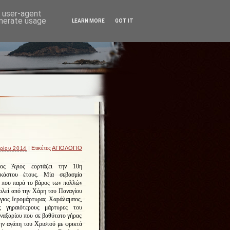
d user-agent
enerate usage
LEARN MORE
GOT IT
| Ετικέτες
ΑΓΙΟΛΟΓΙΟ
ρίου 2014
νος Άγιος εορτάζει την 10η
κάστου έτους. Μία σεβασμία
 που παρά το βάρος των πολλών
ολεί από την Χάρη του Παναγίου
γιος Ιερομάρτυρας Χαράλαμπος,
ς γηραιότερους μάρτυρες του
ναξαρίου που σε βαθύτατο γήρας
ην αγάπη του Χριστού με φρικτά