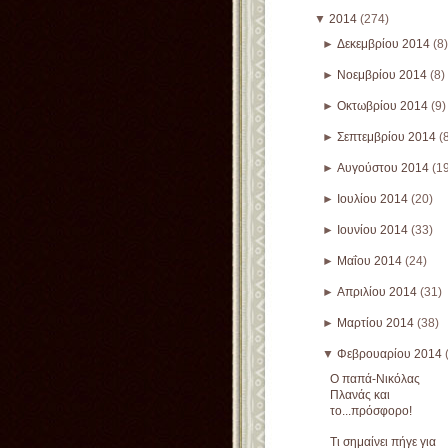
▼
2014
(274)
►
Δεκεμβρίου 2014
(8)
►
Νοεμβρίου 2014
(8)
►
Οκτωβρίου 2014
(9)
►
Σεπτεμβρίου 2014
(
►
Αυγούστου 2014
(1
►
Ιουλίου 2014
(20)
►
Ιουνίου 2014
(33)
►
Μαΐου 2014
(24)
►
Απριλίου 2014
(31)
►
Μαρτίου 2014
(38)
▼
Φεβρουαρίου 2014
Ο παπά-Νικόλας
Πλανάς και
το...πρόσφορο!
Τι σημαίνει πήγε για