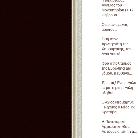
Νεομάρτυρας
Άγγελος του
Μοναστηρίου (+ 17
Φεβρουα...
Ο μετανιωμένος
άσωτος...
Τιμή στον
πρωτεργάτη της
Χειρουργικής, τον
Άγιο Λουκά
Ιδού ο πολιτισμός
της Ευρώπης! Δια
νόμου, η ευθανα...
Έρωτας! Ένα μεγάλο
ψέμα, ή μια μεγάλη
αλήθεια;
Ο Άγιος Νεομάρτυς
Γεώργιος ο Νέος, εκ
Κρατόβου.
Η Πανηγυρική
Αρχιερατική Θεία
Λειτουργία, επί τη μ...