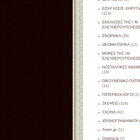
ΕΙΣΗΓΗΣΕΙΣ- ΚΗΡΥΓ
(113)
ΕΚΚΛΗΣΙΕΣ ΤΗΣ Ι. Μ.
ΕΛΕΥΘΕΡΟΥΠΟΛΕΩ
ΕΝΟΡΙΑΚΑ
(26)
ΘΕΟΜΗΤΟΡΙΚΑ
(12)
ΜΟΝΕΣ ΤΗΣ Ι.Μ.
ΕΛΕΥΘΕΡΟΥΠΟΛΕΩ
ΝΟΣΤΑΛΓΙΚΕΣ ΑΝΑΜΝ
(10)
ΟΙΚΟΥΜΕΝΙΚΟ ΠΑΤΡ
(14)
ΠΑΤΕΡΙΚΟΙ ΛΟΓΟΙ
(3)
ΣΚΕΨΕΙΣ
(128)
ΣΧΟΛΙΑ
(42)
ΧΡΟΝΟΓΡΑΦΗΜΑΤΑ
Amen.gr
(11)
Dogma.gr
(1)