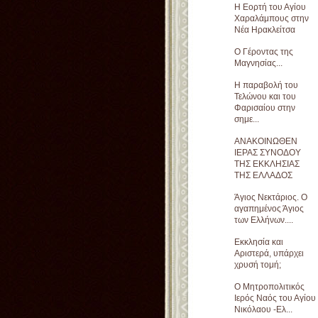
Η Εορτή του Αγίου
Χαραλάμπους στην
Νέα Ηρακλείτσα
Ο Γέροντας της
Μαγνησίας...
Η παραβολή του
Τελώνου και του
Φαρισαίου στην
σημε...
ΑΝΑΚΟΙΝΩΘΕΝ
ΙΕΡΑΣ ΣΥΝΟΔΟΥ
ΤΗΣ ΕΚΚΛΗΣΙΑΣ
ΤΗΣ ΕΛΛΑΔΟΣ
Άγιος Νεκτάριος. Ο
αγαπημένος Άγιος
των Ελλήνων....
Εκκλησία και
Αριστερά, υπάρχει
χρυσή τομή;
Ο Μητροπολιτικός
Ιερός Ναός του Αγίου
Νικόλαου -Ελ...