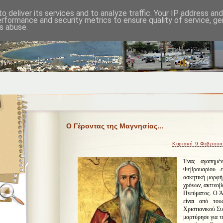
o deliver its services and to analyze traffic. Your IP address an
erformance and security metrics to ensure quality of service, g
s abuse.
Ο Γέροντας της Μαγνησίας...
Κυριακή 9 Φεβρουα
Ένας αγαπημέ
Φεβρουαρίου ε
ασκητική μορφή
χρόνων, ακτινοβ
Πνεύματος. Ο Ά
είναι από του
Χριστιανικού Συ
μαρτύρησε για τ