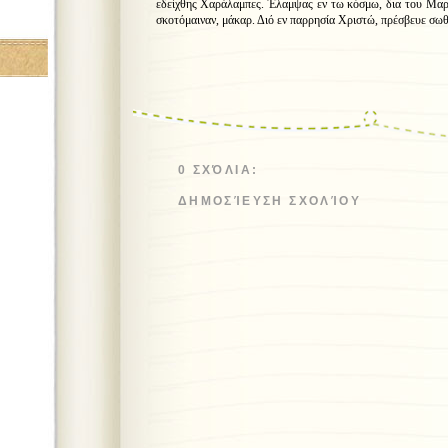
εδείχθης Χαράλαμπες. Έλαμψας εν τω κόσμω, δια του Μαρ
σκοτόμαιναν, μάκαρ. Διό εν παρρησία Χριστώ, πρέσβευε σωθ
0 ΣΧΌΛΙΑ:
ΔΗΜΟΣΊΕΥΣΗ ΣΧΟΛΊΟΥ