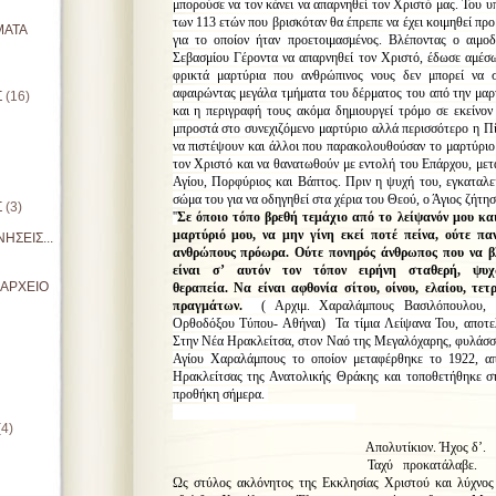
μπορούσε να τον κάνει να απαρνηθεί τον Χριστό μας. Του υ
των 113 ετών που βρισκόταν θα έπρεπε να έχει κοιμηθεί προ
ΜΑΤΑ
για το οποίον ήταν προετοιμασμένος. Βλέποντας ο αιμο
Σεβασμίου Γέροντα να απαρνηθεί τον Χριστό, έδωσε αμέσ
φρικτά μαρτύρια που ανθρώπινος νους δεν μπορεί να σ
αφαιρώντας μεγάλα τμήματα του δέρματος του από την μαρ
Σ
(16)
και η περιγραφή τους ακόμα δημιουργεί τρόμο σε εκείνον
μπροστά στο συνεχιζόμενο μαρτύριο αλλά περισσότερο η Πίσ
να πιστέψουν και άλλοι που παρακολουθούσαν το μαρτύρι
τον Χριστό και να θανατωθούν με εντολή του Επάρχου, μετα
Αγίου, Πορφύριος και Βάπτος. Πριν η ψυχή του, εγκαταλε
σώμα του για να οδηγηθεί στα χέρια του Θεού, ο Άγιος ζήτησ
Σ
(3)
''
Σε όποιο τόπο βρεθή τεμάχιο από το λείψανόν μου κα
μαρτύριό μου, να μην γίνη εκεί ποτέ πείνα, ούτε π
ΗΣΕΙΣ...
ανθρώπους πρόωρα. Ούτε πονηρός άνθρωπος που να β
είναι σ’ αυτόν τον τόπον ειρήνη σταθερή, ψ
ΙΑΡΧΕΙΟ
θεραπεία. Να είναι αφθονία σίτου, οίνου, ελαίου, τ
πραγμάτων.
( Αρχιμ. Χαραλάμπους Βασιλόπουλου, ''
Ορθοδόξου Τύπου- Αθήναι) Τα τίμια Λείψανα Του, αποτελ
Στην Νέα Ηρακλείτσα, στον Ναό της Μεγαλόχαρης, φυλάσσε
Αγίου Χαραλάμπους το οποίον μεταφέρθηκε το 1922, απ
Ηρακλείτσας της Ανατολικής Θράκης και τοποθετήθηκε στ
προθήκη σήμερα.
(4)
π. Θωμάς Α
Απολυτίκιον. Ήχος δ’.
Ταχύ προκατάλαβε.
Ως στύλος ακλόνητος της Εκκλησίας Χριστού και λύχνος 