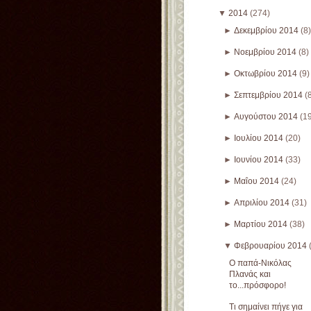
▼
2014
(274)
►
Δεκεμβρίου 2014
(8)
►
Νοεμβρίου 2014
(8)
►
Οκτωβρίου 2014
(9)
►
Σεπτεμβρίου 2014
(
►
Αυγούστου 2014
(1
►
Ιουλίου 2014
(20)
►
Ιουνίου 2014
(33)
►
Μαΐου 2014
(24)
►
Απριλίου 2014
(31)
►
Μαρτίου 2014
(38)
▼
Φεβρουαρίου 2014
Ο παπά-Νικόλας
Πλανάς και
το...πρόσφορο!
Τι σημαίνει πήγε για