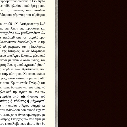
πέρασμα των αιώνων, η Εκκλησία
ες κάθε ηλικίας , από βρέφη που
πό τις αγκαλιές των μανάδων
εβάσμιους γέροντες που σύρθηκαν
ου το 90 μ.Χ. Αφιέρωσε την ζωή
ας την Χάρη της Ιεροσύνης και
στα χρόνια των μεγάλων διωγμών
 ανεδείχθησαν οι μεγαλύτεροι
πλέον αιώνες διασαλπίζουν με την
ού πληρώματος ότι η Εκκλησία,
 της Ιστορίας, οι δε Μάρτυρες
μέσα από Άγιες Εικόνες, μέσα από
όνησε με πνεύμα αυτοθυσίας, τον
ρφή Του, η υποδειγματική βιωτή
ς καρδιές των Χριστιανών, που
ι στην πίστη του Χριστού, ακόμα
Άγιος, ακούραστος παρά το βαθύ
ει τους Χριστιανούς. Γνώριζε ότι
, είναι δυνατόν για τον αληθινό
ψηλά από την αγάπη του για τον
 χωρίσει ἀπό τῆς ἀγάπης τοῦ
μνότης ἤ κίνδυνος ἤ μάχαιρα;
''
ά την οποίαν ο Άγιος οδηγήθηκε
του ανθρώπου που σκοπό είχε να
ον Έπαρχο, ο Άγιος ομολόγησε με
ολάτρης Έπαρχος τον απείλησε με
ου επανέλαβε πως τίποτε δεν θα