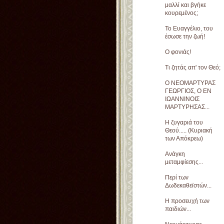
μαλλί και βγήκε
κουρεμένος;
Το Ευαγγέλιο, του
έσωσε την ζωή!
Ο φονιάς!
Τι ζητάς απ' τον Θεό;
Ο ΝΕΟΜΑΡΤΥΡΑΣ
ΓΕΩΡΓΙΟΣ, Ο ΕΝ
ΙΩΑΝΝΙΝΟΙΣ
ΜΑΡΤΥΡΗΣΑΣ...
Η ζυγαριά του
Θεού..... (Κυριακή
των Απόκρεω)
Ανάγκη
μεταμφίεσης...
Περί των
Δωδεκαθεϊστών...
Η προσευχή των
παιδιών...