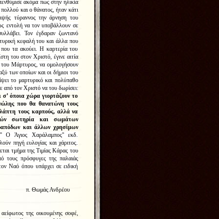
πενθύμισε ακόμα πως στην ηλικία
 πολλού και ο θάνατος, ήταν κάτι
διψής τύραννος την άρνηση του
ως εντολή να τον υποβάλλουν σε
υλλάβει. Τον έγδαραν ζωντανό
τυρική κεφαλή του και άλλα που
 που τα ακούει. Η καρτερία του
τη του στον Χριστό, έγινε αιτία
ο του Μάρτυρος, να ομολογήσουν
ξύ των οποίων και οι δήμιοι του
ίψει το μαρτυρικό και πολύπαθο
ε από τον Χριστό να του δωρίσει:
ι σ’ όποια χώρα γιορτάζουν το
ανώλης που θα θανατώνη τους
λάπτη τους καρπούς, αλλά να
υχών σωτηρία και σωμάτων
ετραπόδων και άλλων χρησίμων
 Ο Άγιος Χαράλαμπος'' εκδ.
ούν πηγή ευλογίας και χάριτος.
ται τμήμα της Τιμίας Κάρας του
ό τους πρόσφυγες της παλαιάς
ον Ναό όπου υπάρχει σε ειδική
νδρέου
αείφωτος της οικουμένης σοφέ,