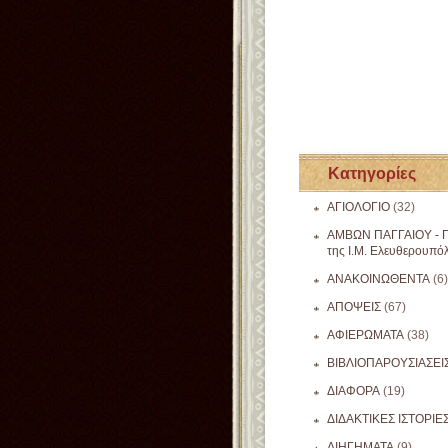
Κατηγορίες
ΑΓΙΟΛΟΓΙΟ
(32)
ΑΜΒΩΝ ΠΑΓΓΑΙΟΥ - Π
της Ι.Μ. Ελευθερουπό
ΑΝΑΚΟΙΝΩΘΕΝΤΑ
(6)
ΑΠΟΨΕΙΣ
(67)
ΑΦΙΕΡΩΜΑΤΑ
(38)
ΒΙΒΛΙΟΠΑΡΟΥΣΙΑΣΕΙ
ΔΙΑΦΟΡΑ
(19)
ΔΙΔΑΚΤΙΚΕΣ ΙΣΤΟΡΙΕ
ΔΙΗΓΗΜΑΤΑ
(9)