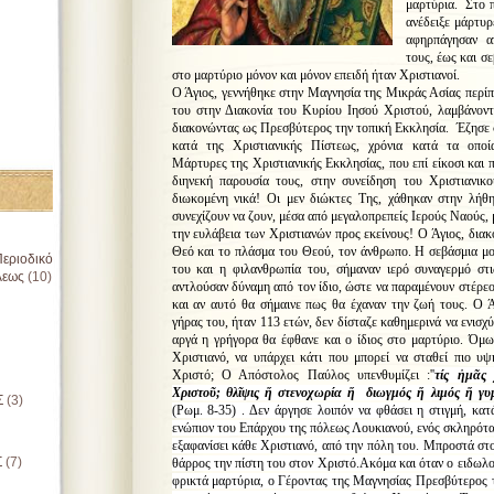
μαρτύρια. Στο 
ανέδειξε μάρτυρ
αφηρπάγησαν α
τους, έως και σ
στο μαρτύριο μόνον και μόνον επειδή ήταν Χριστιανοί.
Ο Άγιος, γεννήθηκε στην Μαγνησία της Μικράς Ασίας περίπ
του στην Διακονία του Κυρίου Ιησού Χριστού, λαμβάνοντ
διακονώντας ως Πρεσβύτερος την τοπική Εκκλησία. Έζησε 
κατά της Χριστιανικής Πίστεως, χρόνια κατά τα οποία
Μάρτυρες της Χριστιανικής Εκκλησίας, που επί είκοσι και 
διηνεκή παρουσία τους, στην συνείδηση του Χριστιανικ
διωκομένη νικά! Οι μεν διώκτες Της, χάθηκαν στην λήθη
συνεχίζουν να ζουν, μέσα από μεγαλοπρεπείς Ιερούς Ναούς, 
την ευλάβεια των Χριστιανών προς εκείνους! Ο Άγιος, διακ
Θεό και το πλάσμα του Θεού, τον άνθρωπο. Η σεβάσμια μο
εριοδικό
του και η φιλανθρωπία του, σήμαναν ιερό συναγερμό στι
λεως
(10)
αντλούσαν δύναμη από τον ίδιο, ώστε να παραμένουν στέρεο
και αν αυτό θα σήμαινε πως θα έχαναν την ζωή τους. Ο 
γήρας του, ήταν 113 ετών, δεν δίσταζε καθημερινά να ενισχύ
αργά η γρήγορα θα έφθανε και ο ίδιος στο μαρτύριο. Όμως
Χριστιανό, να υπάρχει κάτι που μπορεί να σταθεί πιο υ
Χριστό; Ο Απόστολος Παύλος υπενθυμίζει :'
'
τίς ἡμᾶς
Χριστοῦ; θλῖψις ἤ στενοχωρία ἤ διωγμός ἤ λιμός ἤ γυ
Σ
(3)
(Ρωμ. 8-35) . Δεν άργησε λοιπόν να φθάσει η στιγμή, κατ
ενώπιον του Επάρχου της πόλεως Λουκιανού, ενός σκληρότα
εξαφανίσει κάθε Χριστιανό, από την πόλη του. Μπροστά στ
Σ
(7)
θάρρος την πίστη του στον Χριστό.Ακόμα και όταν ο ειδωλ
φρικτά μαρτύρια, ο Γέροντας της Μαγνησίας Πρεσβύτερος τ