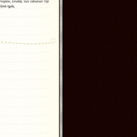
τυρίου, έλυσας των ειδώλων την
ήναι ημάς.