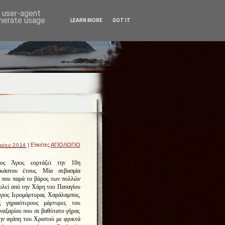
d user-agent
enerate usage
LEARN MORE
GOT IT
| Ετικέτες
ΑΓΙΟΛΟΓΙΟ
ρίου 2014
νος Άγιος εορτάζει την 10η
κάστου έτους. Μία σεβασμία
 που παρά το βάρος των πολλών
ολεί από την Χάρη του Παναγίου
γιος Ιερομάρτυρας Χαράλαμπος,
ς γηραιότερους μάρτυρες του
ναξαρίου που σε βαθύτατο γήρας
ην αγάπη του Χριστού με φρικτά