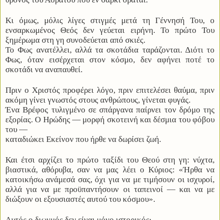
Κι όμως, μόλις λίγες στιγμές μετά τη Γέννησή Του, ο
ενσαρκωμένος Θεός δεν γεύεται ειρήνη. Το πρώτο Του
ξημέρωμα στη γη συνοδεύεται από σκιές.
Το Φως ανατέλλει, αλλά τα σκοτάδια ταράζονται. Διότι το
Φως, όταν εισέρχεται στον κόσμο, δεν αφήνει ποτέ το
σκοτάδι να αναπαυθεί.
Πριν ο Χριστός προφέρει λόγο, πριν επιτελέσει θαύμα, πριν
ακόμη γίνει γνωστός στους ανθρώπους, γίνεται φυγάς.
Ένα Βρέφος τυλιγμένο σε σπάργανα παίρνει τον δρόμο της
εξορίας. Ο Ηρώδης — μορφή σκοτεινή και δέσμια του φόβου
του —
καταδιώκει Εκείνον που ήρθε να δωρίσει ζωή.
Και έτσι αρχίζει το πρώτο ταξίδι του Θεού στη γη: νύχτα,
βιαστικά, αθόρυβα, σαν να μας λέει ο Κύριος: «Ήρθα να
κατοικήσω ανάμεσά σας, όχι για να με τιμήσουν οι ισχυροί,
αλλά για να με προϋπαντήσουν οι ταπεινοί — και να με
διώξουν οι εξουσιαστές αυτού του κόσμου».
Αυτός ο διωγμός δεν είναι μόνο ιστορικός∙