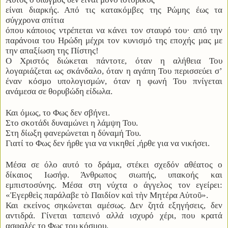
είναι διαρκής. Από τις κατακόμβες της Ρώμης έως τα
σύγχρονα σπίτια
όπου κάποιος ντρέπεται να κάνει τον σταυρό του· από την
παράνοια του Ηρώδη μέχρι τον κυνισμό της εποχής μας με
την απαξίωση της Πίστης!
Ο Χριστός διώκεται πάντοτε, όταν η αλήθεια Του
λογαριάζεται ως σκάνδαλο, όταν η αγάπη Του περισσεύει σ’
έναν κόσμο υπολογισμών, όταν η φωνή Του πνίγεται
ανάμεσα σε θορυβώδη είδωλα.
Και όμως, το Φως δεν σβήνει.
Στο σκοτάδι δυναμώνει η λάμψη Του.
Στη δίωξη φανερώνεται η δύναμή Του.
Γιατί το Φως δεν ήρθε για να νικηθεί ,ήρθε για να νικήσει.
Μέσα σε όλο αυτό το δράμα, στέκει σχεδόν αθέατος ο
δίκαιος Ιωσήφ. Άνθρωπος σιωπής, υπακοής και
εμπιστοσύνης. Μέσα στη νύχτα ο άγγελος τον εγείρει:
«Ἐγερθεὶς παράλαβε τὸ Παιδίον καὶ τὴν Μητέρα Αὐτοῦ».
Και εκείνος σηκώνεται αμέσως. Δεν ζητά εξηγήσεις, δεν
αντιδρά. Γίνεται ταπεινό αλλά ισχυρό χέρι, που κρατά
ασφαλές το Φως του κόσμου.