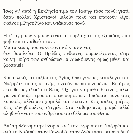
Ίσως γι’ αυτό η Εκκλησία τιμά τον Ιωσήφ τόσο πολύ: γιατί,
όπου πολλοί Χριστιανοί μιλούν πολύ και υπακούν λίγο,
εκείνος μίλησε λίγο και υπάκουσε πολύ.
Η σφαγή των νηπίων είναι το ουρλιαχτό της εξουσίας που
φοβάται την αθωότητα…
Μα το κακό, όσο εκκωφαντικό κι αν είναι,
δεν βασιλεύει. Ο Ηρώδης πεθαίνει, συμμετέχοντας στην
κοινή μοίρα των ανθρώπων, ο Διωκόμενος όμως μένει και
ζωοποιεί!
Και τελικά, το ταξίδι της Αγίας Οικογένειας καταλήγει στη
Ναζαρέτ· τόπος αφανής, σχεδόν περιφρονημένος. Κι όμως
εκεί θα μεγαλώσει ο Θεός. Όχι για να μάθει Εκείνος, αλλά
για να διδάξει εμάς ότι ο αγιασμός δεν βρίσκεται μόνο στις
κορυφές, αλλά στα χαμηλά και ταπεινά. Στις απλές ημέρες.
Στις συνηθισμένες στιγμές. Στο καθημερινό, μικρό αλλά
αληθινό «ναι» του ανθρώπου στο θέλημα του Θεού.
Απ’ τη Φάτνη στην Εξορία, απ’ την Εξορία στη Ναζαρέτ και
από τη Ναζαρέτ στον Γολγοθά, στην Ανάσταση και στη δική