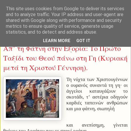
This site uses cookies from Google to deliver its services
and to analyze traffic. Your IP address and user-agent are
shared with Google along with performance and security
metrics to ensure quality of service, generate usage
statistics, and to detect and address abuse.
Κυριακή 28 Δεκεμβρίου 2025
LEARN MORE
GOT IT
Απ’ τη Φάτνη στην Εξορία: Το Πρώτο
Ταξίδι του Θεού πάνω στη Γη (Κυριακή
μετά τη Χριστού Γέννηση).
Τη νύχτα των Χριστουγέννων
ο ουρανός συναντά τη γη· οι
άγγελοι καταυγάζουν το
σκοτάδι, τ’ αστέρια οδηγούν
καρδιές ταπεινών ανθρώπων
και μια φάτνη, σιωπηλή
και ανεπίσημη, γίνεται
θρόνος του Αοράτου που εν σαρκί οράται.