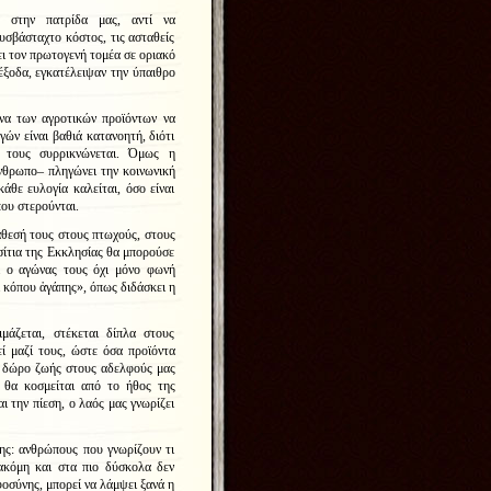
 στην πατρίδα μας, αντί να
δυσβάσταχτο κόστος, τις ασταθείς
σει τον πρωτογενή τομέα σε οριακό
διέξοδα, εγκατέλειψαν την ύπαιθρο
να των αγροτικών προϊόντων να
ν είναι βαθιά κατανοητή, διότι
ή τους συρρικνώνεται. Όμως η
θρωπο– πληγώνει την κοινωνική
κάθε ευλογία καλείται, όσο είναι
που στερούνται.
ιάθεσή τους στους πτωχούς, στους
σίτια της Εκκλησίας θα μπορούσε
ι ο αγώνας τους όχι μόνο φωνή
ὶ κόπου ἀγάπης», όπως διδάσκει η
άζεται, στέκεται δίπλα στους
ί μαζί τους, ώστε όσα προϊόντα
ς δώρο ζωής στους αδελφούς μας
 θα κοσμείται από το ήθος της
ι την πίεση, ο λαός μας γνωρίζει
ης: ανθρώπους που γνωρίζουν τι
 ακόμη και στα πιο δύσκολα δεν
οσύνης, μπορεί να λάμψει ξανά η