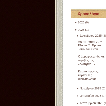
Χρονολόγιο
►
2026
(9)
▼
2025
(13)
▼
Δεκεμβρίου 2025
(3)
Απ’ τη Φάτνη στην
Εξορία: Το Πρώτο
Ταξίδι του Θεού...
Ο άρραφος χιτών και
ο φόβος της
«ενότητας…».
Καρποί της γης,
καρποί της
φιλανθρωπίας…
►
Νοεμβρίου 2025
(5)
►
Οκτωβρίου 2025
(1)
►
Σεπτεμβρίου 2025
(