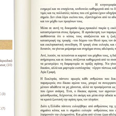
Η κτηνοτροφία
ευημερεί και να ενισχύεται, κινδυνεύει καθημερινά από το 
τιμές και τις πολλαπλές πιέσεις που επί χρόνια έχουν οδηγή
σημείο. Δεν είναι λίγοι εκείνοι που, εξαντλημένοι από τα α
και τον μόχθο των προγόνων τους.
Μέσα σε αυτή τη δοκιμασία όμως,προκαλεί πικρία η εικό
καταστρέφονται στους δρόμους. Η αγανάκτηση των παραγωγώ
αισθάνονται ότι ο κόπος τους απαξιώνεται και η ζω
καταστροφή της τροφής –του δώρου του Θεού προς τον άν
και εκκλησιαστική συνείδηση. Η τροφή είναι ευλογία, και 
δυνατόν, να γίνεται μοίρασμα και στηρίγμα στους αδελφούς 
Αντί, λοιπόν, να πετιούνται οι καρποί του μόχθου τους, η δ
ανήμπορους και σε όσους σιτίζονται καθημερινά από τα συσ
εριοδικό
να μετατρέψει τη διαμαρτυρία σε πράξη αγάπης. Να γίνε
λεως
(10)
δικαίου, αλλά και μαρτυρία ευσπλαχνίας· «ἔργον πίστεως κα
Αγία Γραφή.
Η Εκκλησία, πάντοτε αρωγός κάθε ανθρώπου που δοκιμ
παραγωγούς στο δίκαιο αγώνα τους, μπορεί να συνεργαστε
μένουν αδιάθετα να μη χάνονται, αλλά να προσφέρονται ω
που έχουν ανάγκη. Έτσι, ο δίκαιος αγώνας των αγροτών
Σ
(3)
φιλανθρωπίας, δείχνοντας ότι ακόμη και μέσα στην αδικία κα
να κρατά ζωντανή την αγάπη προς τον πλησίον.
Διότι η Ελλάδα πάντοτε ευλογήθηκε από ανθρώπους της γ
Σ
(7)
σημαίνει κόπος και τι σημαίνει ευλογία· ανθρώπους που
λησμονούν την ελεημοσύνη. Και μέσα από τέτοια έργα αδελφ