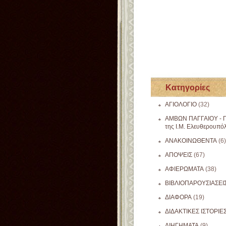
Κατηγορίες
ΑΓΙΟΛΟΓΙΟ
(32)
ΑΜΒΩΝ ΠΑΓΓΑΙΟΥ - Π
της Ι.Μ. Ελευθερουπό
ΑΝΑΚΟΙΝΩΘΕΝΤΑ
(6)
ΑΠΟΨΕΙΣ
(67)
ΑΦΙΕΡΩΜΑΤΑ
(38)
ΒΙΒΛΙΟΠΑΡΟΥΣΙΑΣΕΙ
ΔΙΑΦΟΡΑ
(19)
ΔΙΔΑΚΤΙΚΕΣ ΙΣΤΟΡΙΕ
ΔΙΗΓΗΜΑΤΑ
(9)