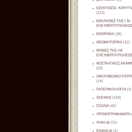
ΕΙΣΗΓΗΣΕΙΣ- ΚΗΡΥΓ
(113)
ΕΚΚΛΗΣΙΕΣ ΤΗΣ Ι. Μ.
ΕΛΕΥΘΕΡΟΥΠΟΛΕΩ
ΕΝΟΡΙΑΚΑ
(26)
ΘΕΟΜΗΤΟΡΙΚΑ
(12)
ΜΟΝΕΣ ΤΗΣ Ι.Μ.
ΕΛΕΥΘΕΡΟΥΠΟΛΕΩ
ΝΟΣΤΑΛΓΙΚΕΣ ΑΝΑΜΝ
(10)
ΟΙΚΟΥΜΕΝΙΚΟ ΠΑΤΡ
(14)
ΠΑΤΕΡΙΚΟΙ ΛΟΓΟΙ
(3)
ΣΚΕΨΕΙΣ
(128)
ΣΧΟΛΙΑ
(42)
ΧΡΟΝΟΓΡΑΦΗΜΑΤΑ
Amen.gr
(11)
Dogma.gr
(1)