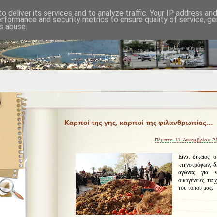
o deliver its services and to analyze traffic. Your IP address an
erformance and security metrics to ensure quality of service, g
s abuse.
Καρποί της γης, καρποί της φιλανθρωπίας…
Πέμπτη 11 Δεκεμβρίου 2
Είναι δίκαιος 
κτηνοτρόφων, δι
αγώνας για ν
οικογένειες, τα
του τόπου μας.