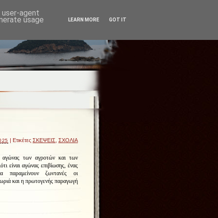
d user-agent
enerate usage
LEARN MORE
GOT IT
| Ετικέτες
ΣΚΕΨΕΙΣ
,
ΣΧΟΛΙΑ
025
ο αγώνας των αγροτών και των
ότι είναι αγώνας επιβίωσης,
ένας
α παραμείνουν ζωντανές οι
 χωριά και η πρωτογενής παραγωγή