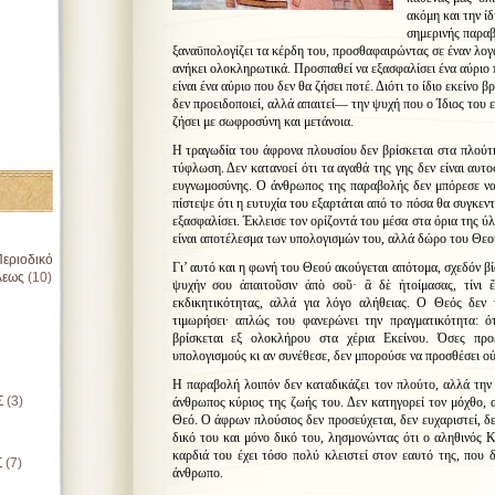
ακόμη και την ί
σημερινής παραβ
ξαναϋπολογίζει τα κέρδη του, προσθαφαιρώντας σε έναν λογ
ανήκει ολοκληρωτικά. Προσπαθεί να εξασφαλίσει ένα αύριο π
είναι ένα αύριο που δεν θα ζήσει ποτέ. Διότι το ίδιο εκείνο 
δεν προειδοποιεί, αλλά απαιτεί— την ψυχή που ο Ίδιος του ε
ζήσει με σωφροσύνη και μετάνοια.
Η τραγωδία του άφρονα πλουσίου δεν βρίσκεται στα πλούτη
τύφλωση. Δεν κατανοεί ότι τα αγαθά της γης δεν είναι αυτ
ευγνωμοσύνης. Ο άνθρωπος της παραβολής δεν μπόρεσε να 
πίστεψε ότι η ευτυχία του εξαρτάται από το πόσα θα συγκεν
εξασφαλίσει. Έκλεισε τον ορίζοντά του μέσα στα όρια της ύ
είναι αποτέλεσμα των υπολογισμών του, αλλά δώρο του Θεο
εριοδικό
Γι’ αυτό και η φωνή του Θεού ακούγεται απότομα, σχεδόν β
λεως
(10)
ψυχήν σου ἀπαιτοῦσιν ἀπὸ σοῦ· ἃ δὲ ἡτοίμασας, τίνι ἔσ
εκδικητικότητας, αλλά για λόγο αλήθειας. Ο Θεός δεν 
τιμωρήσει∙ απλώς του φανερώνει την πραγματικότητα: ό
βρίσκεται εξ ολοκλήρου στα χέρια Εκείνου. Όσες προε
υπολογισμούς κι αν συνέθεσε, δεν μπορούσε να προσθέσει ού
Η παραβολή λοιπόν δεν καταδικάζει τον πλούτο, αλλά την 
Σ
(3)
άνθρωπος κύριος της ζωής του. Δεν κατηγορεί τον μόχθο, 
Θεό. Ο άφρων πλούσιος δεν προσεύχεται, δεν ευχαριστεί, δεν
δικό του και μόνο δικό του, λησμονώντας ότι ο αληθινός 
καρδιά του έχει τόσο πολύ κλειστεί στον εαυτό της, που 
Σ
(7)
άνθρωπο.