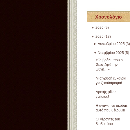
Χρονολόγιο
►
2026
(9)
▼
2025
(13)
►
Δεκεμβρίου 2025
(3)
▼
Νοεμβρίου 2025
(5)
«Το βράδυ που ο
Θεός ζητά την
ψυχή…»
Μια χρυσή ευκαιρία
για ξεκαθάρισμα!
Αρετής φίλος
γνήσιος!
Η ανάγκη να ακούμε
αυτό που θέλουμε!
Οι γέροντες του
διαδικτύου…