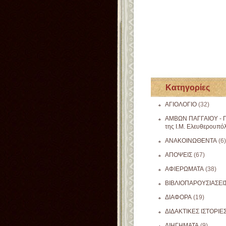
Κατηγορίες
ΑΓΙΟΛΟΓΙΟ
(32)
ΑΜΒΩΝ ΠΑΓΓΑΙΟΥ - Π
της Ι.Μ. Ελευθερουπό
ΑΝΑΚΟΙΝΩΘΕΝΤΑ
(6)
ΑΠΟΨΕΙΣ
(67)
ΑΦΙΕΡΩΜΑΤΑ
(38)
ΒΙΒΛΙΟΠΑΡΟΥΣΙΑΣΕΙ
ΔΙΑΦΟΡΑ
(19)
ΔΙΔΑΚΤΙΚΕΣ ΙΣΤΟΡΙΕ
ΔΙΗΓΗΜΑΤΑ
(9)