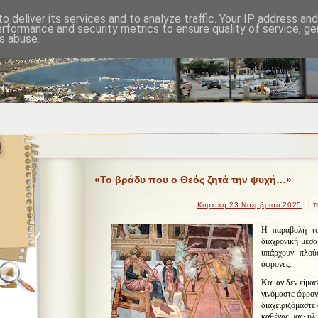
o deliver its services and to analyze traffic. Your IP address an
erformance and security metrics to ensure quality of service, g
s abuse.
«Το βράδυ που ο Θεός ζητά την ψυχή…»
| Ετ
Κυριακή 23 Νοεμβρίου 2025
Η παραβολή το
διαχρονική μέσα
υπάρχουν πλού
άφρονες.
Και αν δεν είμασ
γινόμαστε άφρον
διαχειριζόμαστε 
καθένας μας∙ υλι