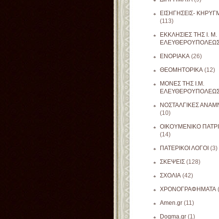
ΕΙΣΗΓΗΣΕΙΣ- ΚΗΡΥΓ
(113)
ΕΚΚΛΗΣΙΕΣ ΤΗΣ Ι. Μ.
ΕΛΕΥΘΕΡΟΥΠΟΛΕΩ
ΕΝΟΡΙΑΚΑ
(26)
ΘΕΟΜΗΤΟΡΙΚΑ
(12)
ΜΟΝΕΣ ΤΗΣ Ι.Μ.
ΕΛΕΥΘΕΡΟΥΠΟΛΕΩ
ΝΟΣΤΑΛΓΙΚΕΣ ΑΝΑΜΝ
(10)
ΟΙΚΟΥΜΕΝΙΚΟ ΠΑΤΡ
(14)
ΠΑΤΕΡΙΚΟΙ ΛΟΓΟΙ
(3)
ΣΚΕΨΕΙΣ
(128)
ΣΧΟΛΙΑ
(42)
ΧΡΟΝΟΓΡΑΦΗΜΑΤΑ
Amen.gr
(11)
Dogma.gr
(1)