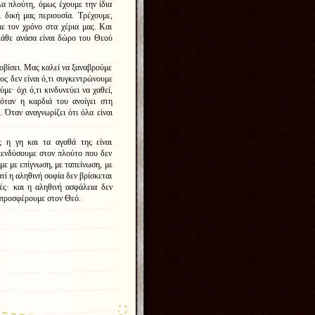
λα πλούτη, όμως έχουμε την ίδια
 δική μας περιουσία. Τρέχουμε,
ε τον χρόνο στα χέρια μας. Και
κάθε ανάσα είναι δώρο του Θεού
φοβίσει. Μας καλεί να ξαναβρούμε
ς δεν είναι ό,τι συγκεντρώνουμε
με∙ όχι ό,τι κινδυνεύει να χαθεί,
όταν η καρδιά του ανοίγει στη
 Όταν αναγνωρίζει ότι όλα είναι
 η γη και τα αγαθά της είναι
πενδύσουμε στον πλούτο που δεν
με με επίγνωση, με ταπείνωση, με
τί η αληθινή σοφία δεν βρίσκεται
ές· και η αληθινή ασφάλεια δεν
 προσφέρουμε στον Θεό.