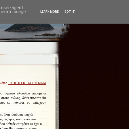
d user-agent
enerate usage
LEARN MORE
GOT IT
ικέτες
ΕΙΣΗΓΗΣΕΙΣ- ΚΗΡΥΓΜΑΤΑ
υ άφρονα πλουσίου παραμένει
 στους αιώνες, διότι πάντοτε θα
σιοι και πάντοτε θα υπάρχουν
τε όλοι πλούσιοι, συχνά
ες ως προς τον τρόπο που
όσα ο Θεός επιτρέπει να έχει ο
κά αγαθά, ευκαιρίες, χρόνο,