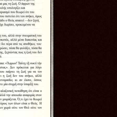
δια μας τη ζωή. Ο άφρων της
ολής υπολογίζει και
αριασμό που θεωρεί ότι του
ου πιστεύει ότι του ανήκει, όμως
βράδυ ο Θεός απαιτεί —δεν ζητά,
ίχε δωρίσει, προκειμένου να
 του, αλλά στην πνευματική του
οσκοπός, αλλά μέσα διακονίας και
δει πέρα από τις αποθήκες του∙
τρώσει, πόσα θα φυλάξει, πόσα θα
λης, ξεχνώντας πως η ζωή του δεν
ύ.
ίαια: «Ἄφρων! Ταύτῃ τῇ νυκτὶ τὴν
ται;». Δεν πρόκειται για λόγο
του παίρνει τη ζωή για να τον
τι η ζωή δεν του ανήκει, αλλά
τοιμασίες κι αν έκανε, όσους
τε μία στιγμή στην ύπαρξή του.
αλαζονική πεποίθηση ότι είναι ο
αλλά την απουσία αναφοράς στον
 μοιράζεται. Ό,τι έχει το θεωρεί
Κύριος των όλων είναι ο Θεός. Η
δεν χωρά ούτε τον Θεό ούτε τον