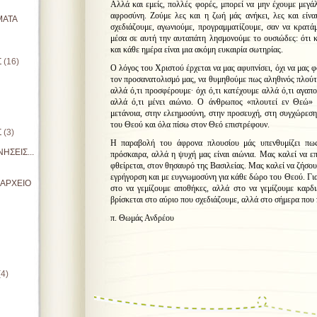
Αλλά και εμείς, πολλές φορές, μπορεί να μην έχουμε μεγά
αφροσύνη. Ζούμε λες και η ζωή μάς ανήκει, λες και είναι
ΜΑΤΑ
σχεδιάζουμε, αγωνιούμε, προγραμματίζουμε, σαν να κρατάμ
μέσα σε αυτή την αυταπάτη λησμονούμε το ουσιώδες: ότι 
και κάθε ημέρα είναι μια ακόμη ευκαιρία σωτηρίας.
Σ
(16)
Ο λόγος του Χριστού έρχεται να μας αφυπνίσει, όχι να μας 
τον προσανατολισμό μας, να θυμηθούμε πως αληθινός πλούτο
αλλά ό,τι προσφέρουμε∙ όχι ό,τι κατέχουμε αλλά ό,τι αγαπού
αλλά ό,τι μένει αιώνιο. Ο άνθρωπος «πλουτεί εν Θεώ» 
μετάνοια, στην ελεημοσύνη, στην προσευχή, στη συγχώρεση.
του Θεού και όλα πίσω στον Θεό επιστρέφουν.
Σ
(3)
Η παραβολή του άφρονα πλουσίου μάς υπενθυμίζει πως
ΗΣΕΙΣ...
πρόσκαιρα, αλλά η ψυχή μας είναι αιώνια. Μας καλεί να ε
φθείρεται, στον θησαυρό της Βασιλείας. Μας καλεί να ζήσου
εγρήγορση και με ευγνωμοσύνη για κάθε δώρο του Θεού. Για
ΙΑΡΧΕΙΟ
στο να γεμίζουμε αποθήκες, αλλά στο να γεμίζουμε καρδι
βρίσκεται στο αύριο που σχεδιάζουμε, αλλά στο σήμερα που
π. Θωμάς Ανδρέου
(4)