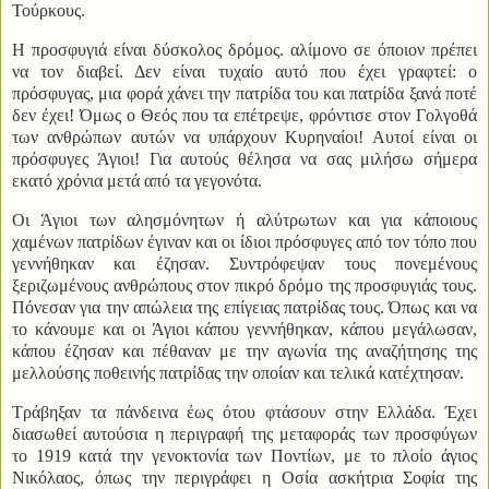
Τούρκους.
Η προσφυγιά είναι δύσκολος δρόμος. αλίμονο σε όποιον πρέπει
να τον διαβεί. Δεν είναι τυχαίο αυτό που έχει γραφτεί: ο
πρόσφυγας, μια φορά χάνει την πατρίδα του και πατρίδα ξανά ποτέ
δεν έχει! Όμως ο Θεός που τα επέτρεψε, φρόντισε στον Γολγοθά
των ανθρώπων αυτών να υπάρχουν Κυρηναίοι! Αυτοί είναι οι
πρόσφυγες Άγιοι! Για αυτούς θέλησα να σας μιλήσω σήμερα
εκατό χρόνια μετά από τα γεγονότα.
Οι Άγιοι των αλησμόνητων ή αλύτρωτων και για κάποιους
χαμένων πατρίδων έγιναν και οι ίδιοι πρόσφυγες από τον τόπο που
γεννήθηκαν και έζησαν. Συντρόφεψαν τους πονεμένους
ξεριζωμένους ανθρώπους στον πικρό δρόμο της προσφυγιάς τους.
Πόνεσαν για την απώλεια της επίγειας πατρίδας τους. Όπως και να
το κάνουμε και οι Άγιοι κάπου γεννήθηκαν, κάπου μεγάλωσαν,
κάπου έζησαν και πέθαναν με την αγωνία της αναζήτησης της
μελλούσης ποθεινής πατρίδας την οποίαν και τελικά κατέχτησαν.
Τράβηξαν τα πάνδεινα έως ότου φτάσουν στην Ελλάδα. Έχει
διασωθεί αυτούσια η περιγραφή της μεταφοράς των προσφύγων
το 1919 κατά την γενοκτονία των Ποντίων, με το πλοίο άγιος
Νικόλαος, όπως την περιγράφει η Οσία ασκήτρια Σοφία της