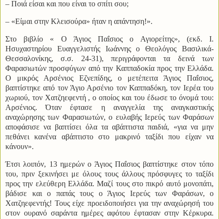
– Ποιά είσαι και που είναι το σπίτι σου;
– «Είμαι στην Κλεισούρα» ήταν η απάντηση!».
Στο βιβλίο « Ο Άγιος Παΐσιος ο Αγιορείτης», (εκδ. Ι.
Ησυχαστηρίου Ευαγγελιστής Ιωάννης ο Θεολόγος Βασιλικά-
Θεσσαλονίκης, σ.σ. 24-31), περιγράφονται τα δεινά των
Φαρασιωτών προσφύγων από την Καππαδοκία προς την Ελλάδα.
Ο μικρός Αρσένιος Εζνεπίδης, ο μετέπειτα Άγιος Παΐσιος,
βαπτίστηκε από τον Άγιο Αρσένιο τον Καππαδόκη, τον Ιερέα του
χωριού, τον Χατζηεφεντή , ο οποίος και του έδωσε το όνομά του:
Αρσένιος. Όταν έφτασε η αναγγελία της αναγκαστικής
αναχώρησης των Φαρασιωτών, ο ευλαβής Ιερεύς των Φαράσων
αποφάσισε να βαπτίσει όλα τα αβάπτιστα παιδιά, «για να μην
πεθάνει κανένα αβάπτιστο στο μακρινό ταξίδι που είχαν να
κάνουν».
Έτσι λοιπόν, 13 ημερών ο Άγιος Παΐσιος βαπτίστηκε στον τόπο
του, πριν ξεκινήσει με όλους τους άλλους πρόσφυγες το ταξίδι
προς την ελεύθερη Ελλάδα. Μαζί τους στο πικρό αυτό μονοπάτι,
βάδισε και ο παπάς τους ο Άγιος Ιερεύς των Φαράσων, ο
Χατζηεφεντής! Τους είχε προειδοποιήσει για την αναχώρησή του
στον ουρανό σαράντα ημέρες αφότου έφτασαν στην Κέρκυρα.