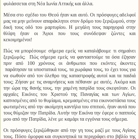
φυλάσσεται στη Νέα Ιωνία Αττικής και άλλα.
Μέσα στο σχέδιο του Θεού ήταν και αυτό. Οι πρόσφυγες αδελφοί
μας να μην μείνουν απαράκλητοι στον δρόμο του ξεριζωμού, στην
δική τους οδό του μαρτυρίου. Η μεγάλη τους παρηγοριά στην
θλίψη ήταν οι Άγιοι που τους συνόδεψαν ζώντες και
κεκοιμημένοι!
Πώς να μπορέσουμε σήμερα εμείς να καταλάβουμε τι σημαίνει
ξεριζωμός;
Πώς σήμερα εμείς να φανταστούμε τα όσα έζησαν
πριν από 100 χρόνους οι άνθρωποι που εκόντες άκοντες
παράτησαν τα υποστατικά τους, τα χωράφια τους, το έχει τους για
να σωθούν από τον όλεθρο της καταστροφής αυτοί και τα παιδιά
τους; Ζήσαν με τις αναμνήσεις και πέθαναν με αυτές. Ακόμα και
την ώρα της θανής τους, την χαμένη πατρίδα τους σκεφτόταν. Οι
αρχαίες Εικόνες του Χριστού της Παναγίας και των Αγίων,
καπνισμένες από το θυμίαμα, κρεμασμένες στα εικονοστάσια τους
φωτισμένες από την ακοίμητη καντήλα του σπιτιού, ήταν αυτά που
τους θύμιζαν την Πατρίδα. Αυτήν την Εικόνα την έφερε ο παππούς
μου από την Πατρίδα, λένε με καμάρι τα εγγόνια τους σήμερα.
Οι πρόσφυγες ξεριζώθηκαν από την γη τους μαζί με τους Αγίους
τους. Πόσο όμορφα και συγκινητικά τα περιγράφει στο βιβλίο της