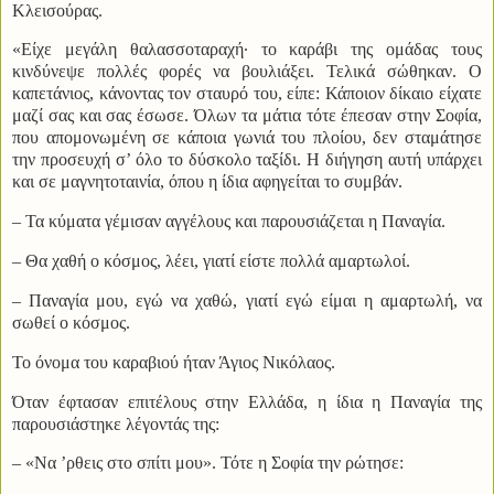
Κλεισούρας.
«Είχε μεγάλη θαλασσοταραχή· το καράβι της ομάδας τους
κινδύνεψε πολλές φορές να βουλιάξει. Τελικά σώθηκαν. Ο
καπετάνιος, κάνοντας τον σταυρό του, είπε: Κάποιον δίκαιο είχατε
μαζί σας και σας έσωσε. Όλων τα μάτια τότε έπεσαν στην Σοφία,
που απομονωμένη σε κάποια γωνιά του πλοίου, δεν σταμάτησε
την προσευχή σ’ όλο το δύσκολο ταξίδι. Η διήγηση αυτή υπάρχει
και σε μαγνητοταινία, όπου η ίδια αφηγείται το συμβάν.
– Τα κύματα γέμισαν αγγέλους και παρουσιάζεται η Παναγία.
– Θα χαθή ο κόσμος, λέει, γιατί είστε πολλά αμαρτωλοί.
– Παναγία μου, εγώ να χαθώ, γιατί εγώ είμαι η αμαρτωλή, να
σωθεί ο κόσμος.
Το όνομα του καραβιού ήταν Άγιος Νικόλαος.
Όταν έφτασαν επιτέλους στην Ελλάδα, η ίδια η Παναγία της
παρουσιάστηκε λέγοντάς της:
– «Να ’ρθεις στο σπίτι μου». Τότε η Σοφία την ρώτησε: