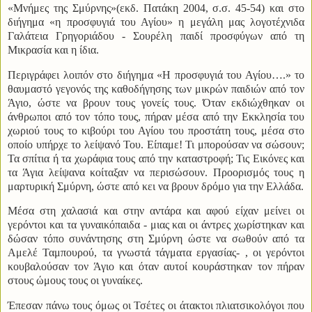
«Μνήμες της Σμύρνης»(εκδ. Πατάκη 2004, σ.σ. 45-54) και στο
διήγημα «η προσφυγιά του Αγίου» η μεγάλη μας λογοτέχνιδα
Γαλάτεια Γρηγοριάδου - Σουρέλη παιδί προσφύγων από τη
Μικρασία και η ίδια.
Περιγράφει λοιπόν στο διήγημα «Η προσφυγιά του Αγίου….» το
θαυμαστό γεγονός της καθοδήγησης των μικρών παιδιών από τον
Άγιο, ώστε να βρουν τους γονείς τους. Όταν εκδιώχθηκαν οι
άνθρωποι από τον τόπο τους, πήραν μέσα από την Εκκλησία του
χωριού τους το κιβούρι του Αγίου του προστάτη τους, μέσα στο
οποίο υπήρχε το λείψανό Του. Είπαμε! Τι μπορούσαν να σώσουν;
Τα σπίτια ή τα χωράφια τους από την καταστροφή; Τις Εικόνες και
τα Άγια λείψανα κοίταξαν να περισώσουν. Προορισμός τους η
μαρτυρική Σμύρνη, ώστε από κει να βρουν δρόμο για την Ελλάδα.
Μέσα στη χαλασιά και στην αντάρα και αφού είχαν μείνει οι
γερόντοι και τα γυναικόπαιδα - μιας και οι άντρες χωρίστηκαν και
δώσαν τόπο συνάντησης στη Σμύρνη ώστε να σωθούν από τα
Αμελέ Ταμπουρού, τα γνωστά τάγματα εργασίας- , οι γερόντοι
κουβαλούσαν τον Άγιο και όταν αυτοί κουράστηκαν τον πήραν
στους ώμους τους οι γυναίκες.
Έπεσαν πάνω τους όμως οι Τσέτες οι άτακτοι πλιατσικολόγοι που