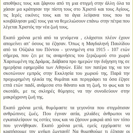
αποθήκες τους και ξάφνου από τη μια στιγμή στην άλλη όλα τα
χάσαν μα κράτησαν την πίστη τους στο Χριστό και τους Αγίους,
τις Ιερές εικόνες τους και τα άγια λείψανα τους που τα
κουβάλησαν μαζί τους για να θεμελιώσουν επάνω στην πέτρα που
λέγεται Χριστός την νέα ζωή τους.
Εκατό χρόνια μετά από τα γενόμενα , ελάχιστοι πλέον έχουν
απομείνει απ’ όσους τα έζησαν. Όπως η Μαγδαληνή Παυλίδου
από τα Ούζαλα του Πόντου - γεννημένη στα 1915 - 107 ετών
σήμερα, που ζει με τις αναμνήσεις του ξεριζωμού στο χωριό
Χαριτωμένη της Δράμας. Διάβασα προ ημερών την διήγηση της σε
ημερήσια εφημερίδα των Αθηνών. Είδε τον πατέρα της να τον
σκοτώνουν εμπρός στην Εκκλησία του χωριού της. Παρά την
προχωρημένη ηλικία της θυμάται και περιγράφει τα όσα έζησε
επτά ετών παιδί, ανάμεσα στο θάνατο και τη ζωή, το φως και το
σκοτάδι, με τις σκληρές θύμησες να την συνοδεύουν στην
μακρόχρονη ζωή της.
Εκατό χρόνια μετά, θυμόμαστε τα γεγονότα που στιγμάτισαν
ανθρώπινες ζωές. Που έγιναν αιτία, χιλιάδες άνθρωποι να
εγκαταλείψουν τις εστίες τους και να ζήσουν μακριά από τον τόπο
που γεννήθηκαν. Εκατό χρόνια μετά, εμείς ερχόμαστε να
κρατήσουμε την μνήμη ζωντανή! Να θυμηθούμε τι έζησαν οι