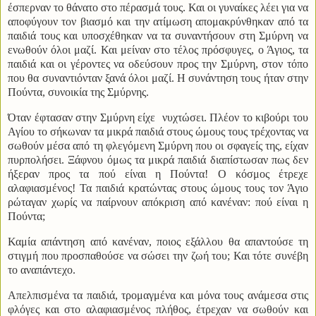
έσπερναν το θάνατο στο πέρασμά τους. Και οι γυναίκες λέει για να
αποφύγουν τον βιασμό και την ατίμωση απομακρύνθηκαν από τα
παιδιά τους και υποσχέθηκαν να τα συναντήσουν στη Σμύρνη να
ενωθούν όλοι μαζί. Και μείναν στο τέλος πρόσφυγες, ο Άγιος, τα
παιδιά και οι γέροντες να οδεύσουν προς την Σμύρνη, στον τόπο
που θα συναντιόνταν ξανά όλοι μαζί. Η συνάντηση τους ήταν στην
Πούντα, συνοικία της Σμύρνης.
Όταν έφτασαν στην Σμύρνη είχε
νυχτώσει. Πλέον το κιβούρι του
Αγίου το σήκωναν τα μικρά παιδιά στους ώμους τους τρέχοντας να
σωθούν μέσα από τη φλεγόμενη Σμύρνη που οι σφαγείς της, είχαν
πυρπολήσει. Ξάφνου όμως τα μικρά παιδιά διαπίστωσαν πως δεν
ήξεραν προς τα πού είναι η Πούντα! Ο κόσμος έτρεχε
αλαφιασμένος! Τα παιδιά κρατώντας στους ώμους τους τον Άγιο
ρώταγαν χωρίς να παίρνουν απόκριση από κανέναν: πού είναι η
Πούντα;
Καμία απάντηση από κανέναν, ποιος εξάλλου θα απαντούσε τη
στιγμή που προσπαθούσε να σώσει την ζωή του; Και τότε συνέβη
το αναπάντεχο.
Απελπισμένα τα παιδιά, τρομαγμένα και μόνα τους ανάμεσα στις
φλόγες και στο αλαφιασμένος πλήθος, έτρεχαν να σωθούν και