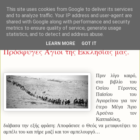
This site uses cookies from Google to deliver its services
and to analyze traffic. Your IP address and user-agent are
shared with Google along with performance and security
metrics to ensure quality of service, generate usage
statistics, and to detect and address abuse.
Κυριακή 22 Μαΐου 2022
LEARN MORE
GOT IT
Πρόσφυγες Άγιοι της Εκκλησίας μας.
Πριν λίγο καιρό,
στο βιβλίο του
Οσίου Γέροντος
Παϊσίου του
Αγιορείτου για τον
έτερο Μέγα Άγιο
Αρσένιο τον
Καππαδόκη,
διάβασα την εξής φράση: Αποφάσισε ο Θεός να μεταφυτέψει το
αμπέλι του και πήρε μαζί και τον αμπελουργό…