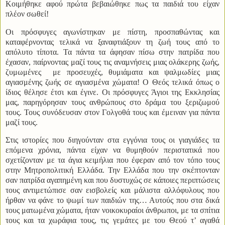
Κοιμήθηκε αφού πρώτα βεβαιώθηκε πως τα παιδιά του είχαν
πλέον σωθεί!
Οι πρόσφυγες αγωνίστηκαν με πίστη, προσπαθώντας και
καταφέρνοντας τελικά να ξαναφτιάξουν τη ζωή τους από το
απόλυτο τίποτα. Τα πάντα τα άφησαν πίσω στην πατρίδα που
έχασαν, παίρνοντας μαζί τους τις αναμνήσεις μιας ολάκερης ζωής,
ζυμωμένες
με προσευχές, θυμιάματα και ψαλμωδίες μιας
αγιασμένης ζωής σε αγιασμένα χώματα! Ο Θεός τελικά όπως ο
ίδιος θέλησε έτσι και έγινε. Οι πρόσφυγες Άγιοι της Εκκλησίας
μας, παρηγόρησαν τους ανθρώπους στο δράμα του ξεριζωμού
τους. Τους συνόδευσαν στον Γολγοθά τους και έμειναν για πάντα
μαζί τους.
Στις ιστορίες που διηγούνταν στα εγγόνια τους οι γιαγιάδες τα
επόμενα χρόνια, πάντα είχαν να θυμηθούν περιστατικά που
σχετίζονταν με τα άγια κειμήλια που έφεραν από τον τόπο τους
στην Μητροπολιτική Ελλάδα. Την Ελλάδα που την σκέπτονταν
σαν πατρίδα αγαπημένη και που δυστυχώς σε κάποιες περιπτώσεις
τους αντιμετώπισε σαν εισβολείς και μάλιστα αλλόφυλους που
ήρθαν να φάνε το ψωμί των παιδιών της… Αυτούς που στα δικά
τους ματωμένα χώματα, ήταν νοικοκυραίοι άνθρωποι, με τα σπίτια
τους και τα χωράφια τους, τις γεμάτες με του Θεού τ’ αγαθά