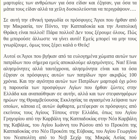
μαρτυρίες των ανθρώπων για όσα είδαν και έζησαν, για όσα τα
μάτια τους είδαν αλλά τα χείλη δυσκολεύονται να περιγράψουν….
Σε αυτή την εθνική τραγωδία οι πρόσφυγες Άγιοι που ήρθαν από
την Μικρασία, τον Πόντο, την Καππαδοκία και την Ανατολική
Θράκη είναι πολλοί! Πάρα πολλοί! Δεν τους ξέρουμε όλους. Πώς
θα μπορούσε άλλωστε να γίνει αυτό! Εμείς μπορεί να μην τους
γνωρίζουμε, όμως τους ξέρει καλά ο Θεός!
Αυτοί οι Άγιοι που βγήκαν από τα ευλογημένα χώματα αυτών των
πατρίδων που σήμερα εμείς αποκαλούμε αλησμόνητες. Ναι! Είναι
αλησμόνητες αλλά ταυτόχρονα, αλησμόνητα είναι και τα όσα
έζησαν οι πρόσφυγες αυτών των πατρίδων πριν ακριβώς 100
χρόνια. Και την αγιότητα αυτών των Πατρίδων μαρτυρά όχι μόνο
η παρουσία των προσφύγων Αγίων που ήρθαν ζώντες στην
Ελλάδα και αναπαύθηκαν σε αυτήν, αλλά και των στεφανηφόρων
ηρώων της Θριαμβεύουσας Εκκλησίας τα αγιασμένα λείψανα των
οποίων, κάποια εξ αυτών άφθαρτα, μετέφεραν οι πρόσφυγες από
εκείνους τους Αγίους Τόπους στην Ελλάδα, όπως του Αγίου
Γρηγορίου από την Καρβάλη της Καππαδοκίας στην Νέα Καρβάλη
της Καβάλας, του Αγίου Ιωάννη του Ρώσου από το Προκόπι της
Καππαδοκίας στο Νέο Προκόπι της Εύβοιας, του Αγίου Γεωργίου
του Νεαπολίτη από το Νεβ Σεχίρ της Μικράς Ασίας πού