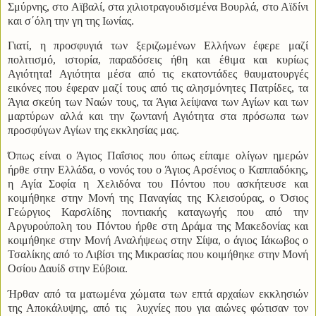
Σμύρνης, στο Αϊβαλί, στα χιλιοτραγουδισμένα Βουρλά, στο Αϊδίνι
και σ΄όλη την γη της Ιωνίας.
Γιατί, η προσφυγιά των ξεριζωμένων Ελλήνων έφερε μαζί
πολιτισμό, ιστορία, παραδόσεις ήθη και έθιμα και κυρίως
Αγιότητα! Αγιότητα μέσα από τις εκατοντάδες θαυματουργές
εικόνες που έφεραν μαζί τους από τις αλησμόνητες Πατρίδες, τα
Άγια σκεύη των Ναών τους, τα Άγια λείψανα των Αγίων και των
μαρτύρων αλλά και την ζωντανή Αγιότητα στα πρόσωπα των
προσφύγων Αγίων της εκκλησίας μας.
Όπως είναι ο Άγιος Παΐσιος που όπως είπαμε ολίγων ημερών
ήρθε στην Ελλάδα, ο νονός του ο Άγιος Αρσένιος ο Καππαδόκης,
η Αγία Σοφία η Χελιδόνα του Πόντου που ασκήτευσε και
κοιμήθηκε στην Μονή της Παναγίας της Κλεισούρας, ο Όσιος
Γεώργιος Καρσλίδης ποντιακής καταγωγής που από την
Αργυρούπολη του Πόντου ήρθε στη Δράμα της Μακεδονίας και
κοιμήθηκε στην Μονή Αναλήψεως στην Σίψα, ο άγιος Ιάκωβος ο
Τσαλίκης από το Λιβίσι της Μικρασίας που κοιμήθηκε στην Μονή
Οσίου Δαυίδ στην Εύβοια.
Ήρθαν από τα ματωμένα χώματα των επτά αρχαίων εκκλησιών
της Αποκάλυψης, από τις
λυχνίες που για αιώνες φώτισαν τον