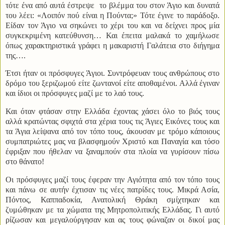
τότε ένα από αυτά έστρεψε
το βλέμμα του στον Άγιο και δυνατά
του λέει: «Λοιπόν πού είναι η Πούντα;» Τότε έγινε το παράδοξο.
Είδαν τον Άγιο να σηκώνει το χέρι του και να δείχνει προς μία
συγκεκριμένη κατεύθυνση… Και έπειτα μαλακά το χαμήλωσε
όπως χαρακτηριστικά γράφει η μακαριστή Γαλάτεια στο διήγημα
της….
Έτσι ήταν οι πρόσφυγες Άγιοι. Συντρόφευαν τους ανθρώπους στο
δρόμο του ξεριζωμού είτε ζωντανοί είτε αποθαμένοι. Αλλά έγιναν
και ίδιοι οι πρόσφυγες μαζί με το λαό τους.
Και όταν φτάσαν στην Ελλάδα έχοντας χάσει όλο το βιός τους
αλλά κρατώντας σφιχτά στα χέρια τους τις Άγιες Εικόνες τους και
τα Άγια λείψανα από τον τόπο τους, άκουσαν με τρόμο κάποιους
συμπατριώτες μας να βλασφημούν Χριστό και Παναγία και τόσο
έφριξαν που ήθελαν να ξαναμπούν στα πλοία να γυρίσουν πίσω
στο θάνατο!
Οι πρόσφυγες μαζί τους έφεραν την Αγιότητα από τον τόπο τους
και πάνω σε αυτήν έχτισαν τις νέες πατρίδες τους. Μικρά Ασία,
Πόντος, Καππαδοκία, Ανατολική Θράκη σμίχτηκαν και
ζυμώθηκαν με τα χώματα της Μητροπολιτικής Ελλάδας. Γι αυτό
ρίζωσαν και μεγαλούργησαν και ας τους φώναζαν οι δικοί μας