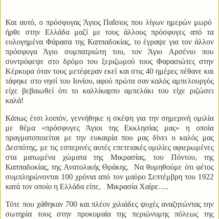
Και αυτό, ο πρόσφυγας Άγιος Παΐσιος που λίγων ημερών μωρό
ήρθε στην Ελλάδα μαζί με τους άλλους πρόσφυγες από τα
ευλογημένα Φάρασα της Καππαδοκίας, το έγραψε για τον άλλον
πρόσφυγα Άγιο συμπατριώτη του, τον Άγιο Αρσένιο που
συντρόφεψε στο δρόμο του ξεριζωμού τους Φαρασιώτες στην
Κέρκυρα όταν τους μετέφεραν εκεί και στις 40 ημέρες πέθανε και
τάφηκε στο νησί του Ιονίου, αφού πρώτα σαν καλός αμπελουργός
είχε βεβαιωθεί ότι το καλλίκαρπο αμπελάκι του είχε ριζώσει
καλά!
Κάπως έτσι λοιπόν, γεννήθηκε η σκέψη για την σημερινή ομιλία
με θέμα «πρόσφυγες Άγιοι της Εκκλησίας μας» η οποία
πραγματοποιείται με την ευκαιρία που μας δίνει ο καλός μας
Δεσπότης, με τις εσπερινές αυτές επετειακές ομιλίες αφιερωμένες
στα ματωμένα χώματα της Μικρασίας, του Πόντου, της
Καππαδοκίας, της Ανατολικής Θράκης.
Να θυμηθούμε ότι φέτος
συμπληρώνονται 100 χρόνια από τον μαύρο Σεπτέμβρη του 1922
κατά τον οποίο η Ελλάδα είπε,
Μικρασία Χαίρε….
Τότε που χάθηκαν 700 και πλέον χιλιάδες ψυχές αναζητώντας την
σωτηρία τους στην προκυμαία της περιώνυμης πόλεως της