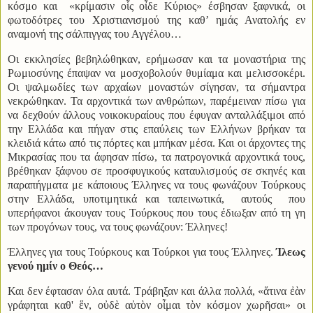
κόσμο και «κρίμασιν οἷς οἶδε Κύριος» έσβησαν ξαφνικά, οι
φωτοδότρες του Χριστιανισμού της καθ’ ημάς Ανατολής εν
αναμονή της σάλπιγγας του Αγγέλου…
Οι εκκλησίες βεβηλώθηκαν, ερήμωσαν και τα μοναστήρια της
Ρωμιοσύνης έπαψαν να μοσχοβολούν θυμίαμα και μελισσοκέρι.
Οι ψαλμωδίες των αρχαίων μοναστών σίγησαν, τα σήμαντρα
νεκρώθηκαν. Τα αρχοντικά των ανθρώπων, παρέμειναν πίσω για
να δεχθούν άλλους νοικοκυραίους που έφυγαν ανταλλάξιμοι από
την Ελλάδα και πήγαν στις επαύλεις των Ελλήνων βρήκαν τα
κλειδιά κάτω από τις πόρτες και μπήκαν μέσα. Και οι άρχοντες της
Μικρασίας που τα άφησαν πίσω, τα πατρογονικά αρχοντικά τους,
βρέθηκαν ξάφνου σε προσφυγικούς καταυλισμούς σε σκηνές και
παραπήγματα με κάποιους Έλληνες να τους φωνάζουν Τούρκους
στην Ελλάδα, υποτιμητικά και ταπεινωτικά,
αυτούς
που
υπερήφανοι άκουγαν τους Τούρκους που τους έδιωξαν από τη γη
των προγόνων τους, να τους φωνάζουν: Έλληνες!
Έλληνες για τους Τούρκους και Τούρκοι για τους Έλληνες.
Ίλεως
γενού ημίν ο Θεός…
Και δεν έφτασαν όλα αυτά. Τράβηξαν και άλλα πολλά, «ἅτινα ἐὰν
γράφηται καθ' ἕν, οὐδὲ αὐτὸν οἶμαι τὸν κόσμον χωρῆσαι» οι