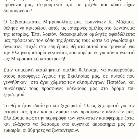
πρόγονοί μας, στερούμενοι ό,τι με μόχθο και κόπο είχαν
δημιουργήσει!
Ο Σεβασμιώτατος Μητροπολίτης μας, Ιωαννίνων Κ. Μάξιμος,
θέλησε να αφιερώσει αυτές τις εσπερινές ομιλίες στο ζωντάνεμα
της ιστορίας. Έτσι λοιπόν, διακεκριμένοι ομιλητές αφειδώλευτα
μας πρόσφεραν τον κόπο της έρευνας τους ώστε να γνωρίσουμε
άγνωστες πτυχές στα επιμέρους θέματα αυτού του τραγικού για
την Ελληνική ιστορία γεγονότος που παρέμεινε για πάντα γνωστό
ως: Μικρασιατική καταστροφή!
Στην σημερινή καταληκτική ομιλία, θελήσαμε να αναφερθούμε
στους πρόσφυγες Αγίους της Εκκλησίας μας, σε αυτούς που
γεννήθηκαν
στα άγια χώματα των αλησμόνητων Πατρίδων και
συνόδεψαν τους πρόσφυγες αδελφούς μας στο δρόμο του
ξεριζωμού.
Το θέμα ήταν ιδιαίτερο και ξεχωριστό. Όπως ξεχωριστό για την
ιστορία μας ήταν και το δράμα των προσφύγων αδελφών μας.
Ελπίζουμε πως στην περιγραφή των γεγονότων καταφέραμε έστω
και ελάχιστα να δώσουμε στο ευγενικό ακροατήριο μας την
ευκαιρία, οι θύμησες να ζωντανέψουν.