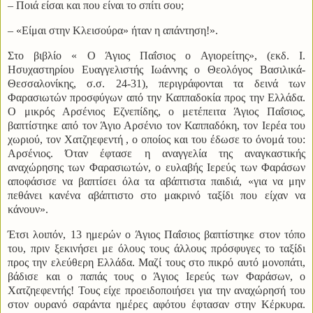
– Ποιά είσαι και που είναι το σπίτι σου;
– «Είμαι στην Κλεισούρα» ήταν η απάντηση!».
Στο βιβλίο « Ο Άγιος Παΐσιος ο Αγιορείτης», (εκδ. Ι.
Ησυχαστηρίου Ευαγγελιστής Ιωάννης ο Θεολόγος Βασιλικά-
Θεσσαλονίκης, σ.σ. 24-31), περιγράφονται τα δεινά των
Φαρασιωτών προσφύγων από την Καππαδοκία προς την Ελλάδα.
Ο μικρός Αρσένιος Εζνεπίδης, ο μετέπειτα Άγιος Παΐσιος,
βαπτίστηκε από τον Άγιο Αρσένιο τον Καππαδόκη, τον Ιερέα του
χωριού, τον Χατζηεφεντή , ο οποίος και του έδωσε το όνομά του:
Αρσένιος. Όταν έφτασε η αναγγελία της αναγκαστικής
αναχώρησης των Φαρασιωτών, ο ευλαβής Ιερεύς των Φαράσων
αποφάσισε να βαπτίσει όλα τα αβάπτιστα παιδιά, «για να μην
πεθάνει κανένα αβάπτιστο στο μακρινό ταξίδι που είχαν να
κάνουν».
Έτσι λοιπόν, 13 ημερών ο Άγιος Παΐσιος βαπτίστηκε στον τόπο
του, πριν ξεκινήσει με όλους τους άλλους πρόσφυγες το ταξίδι
προς την ελεύθερη Ελλάδα. Μαζί τους στο πικρό αυτό μονοπάτι,
βάδισε και ο παπάς τους ο Άγιος Ιερεύς των Φαράσων, ο
Χατζηεφεντής! Τους είχε προειδοποιήσει για την αναχώρησή του
στον ουρανό σαράντα ημέρες αφότου έφτασαν στην Κέρκυρα.