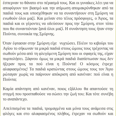
έσπερναν το θάνατο στο πέρασμά τους. Και οι γυναίκες λέει για να
αποφύγουν τον βιασμό και την ατίμωση απομακρύνθηκαν από τα
παιδιά τους και υποσχέθηκαν να τα συναντήσουν στη Σμύρνη να
ενωθούν όλοι μαζί. Και μείναν στο τέλος πρόσφυγες, ο Άγιος, τα
παιδιά και οι γέροντες να οδεύσουν προς την Σμύρνη, στον τόπο
που θα συναντιόνταν ξανά όλοι μαζί. Η συνάντηση τους ήταν στην
Πούντα, συνοικία της Σμύρνης.
Όταν έφτασαν στην Σμύρνη είχε
νυχτώσει. Πλέον το κιβούρι του
Αγίου το σήκωναν τα μικρά παιδιά στους ώμους τους τρέχοντας να
σωθούν μέσα από τη φλεγόμενη Σμύρνη που οι σφαγείς της, είχαν
πυρπολήσει. Ξάφνου όμως τα μικρά παιδιά διαπίστωσαν πως δεν
ήξεραν προς τα πού είναι η Πούντα! Ο κόσμος έτρεχε
αλαφιασμένος! Τα παιδιά κρατώντας στους ώμους τους τον Άγιο
ρώταγαν χωρίς να παίρνουν απόκριση από κανέναν: πού είναι η
Πούντα;
Καμία απάντηση από κανέναν, ποιος εξάλλου θα απαντούσε τη
στιγμή που προσπαθούσε να σώσει την ζωή του; Και τότε συνέβη
το αναπάντεχο.
Απελπισμένα τα παιδιά, τρομαγμένα και μόνα τους ανάμεσα στις
φλόγες και στο αλαφιασμένος πλήθος, έτρεχαν να σωθούν και