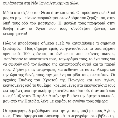
φυλάσσεται στη Νέα Ιωνία Αττικής και άλλα.
Μέσα στο σχέδιο του Θεού ήταν και αυτό. Οι πρόσφυγες αδελφοί
μας να μην μείνουν απαράκλητοι στον δρόμο του ξεριζωμού, στην
δική τους οδό του μαρτυρίου. Η μεγάλη τους παρηγοριά στην
θλίψη ήταν οι Άγιοι που τους συνόδεψαν ζώντες και
κεκοιμημένοι!
Πώς να μπορέσουμε σήμερα εμείς να καταλάβουμε τι σημαίνει
ξεριζωμός;
Πώς σήμερα εμείς να φανταστούμε τα όσα έζησαν
πριν από 100 χρόνους οι άνθρωποι που εκόντες άκοντες
παράτησαν τα υποστατικά τους, τα χωράφια τους, το έχει τους για
να σωθούν από τον όλεθρο της καταστροφής αυτοί και τα παιδιά
τους; Ζήσαν με τις αναμνήσεις και πέθαναν με αυτές. Ακόμα και
την ώρα της θανής τους, την χαμένη πατρίδα τους σκεφτόταν. Οι
αρχαίες Εικόνες του Χριστού της Παναγίας και των Αγίων,
καπνισμένες από το θυμίαμα, κρεμασμένες στα εικονοστάσια τους
φωτισμένες από την ακοίμητη καντήλα του σπιτιού, ήταν αυτά που
τους θύμιζαν την Πατρίδα. Αυτήν την Εικόνα την έφερε ο παππούς
μου από την Πατρίδα, λένε με καμάρι τα εγγόνια τους σήμερα.
Οι πρόσφυγες ξεριζώθηκαν από την γη τους μαζί με τους Αγίους
τους. Πόσο όμορφα και συγκινητικά τα περιγράφει στο βιβλίο της