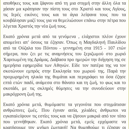
αποθήκες τους και ξάφνου από τη μια στιγμή στην άλλη όλα τα
χάσαν μα κράτησαν την πίστη τους στο Χριστό και τους Αγίους,
τις Ιερές εικόνες τους και τα άγια λείψανα τους που τα
κουβάλησαν μαζί τους για να θεμελιώσουν επάνω στην πέτρα που
λέγεται Χριστός την νέα ζωή τους.
Εκατό χρόνια μετά από τα γενόμενα , ελάχιστοι πλέον έχουν
απομείνει απ’ όσους τα έζησαν. Όπως η Μαγδαληνή Παυλίδου
από τα Ούζαλα του Πόντου - γεννημένη στα 1915 - 107 ετών
σήμερα, που ζει με τις αναμνήσεις του ξεριζωμού στο χωριό
Χαριτωμένη της Δράμας. Διάβασα προ ημερών την διήγηση της σε
ημερήσια εφημερίδα των Αθηνών. Είδε τον πατέρα της να τον
σκοτώνουν εμπρός στην Εκκλησία του χωριού της. Παρά την
προχωρημένη ηλικία της θυμάται και περιγράφει τα όσα έζησε
επτά ετών παιδί, ανάμεσα στο θάνατο και τη ζωή, το φως και το
σκοτάδι, με τις σκληρές θύμησες να την συνοδεύουν στην
μακρόχρονη ζωή της.
Εκατό χρόνια μετά, θυμόμαστε τα γεγονότα που στιγμάτισαν
ανθρώπινες ζωές. Που έγιναν αιτία, χιλιάδες άνθρωποι να
εγκαταλείψουν τις εστίες τους και να ζήσουν μακριά από τον τόπο
που γεννήθηκαν. Εκατό χρόνια μετά, εμείς ερχόμαστε να
κρατήσουμε την μνήμη ζωντανή! Να θυμηθούμε τι έζησαν οι