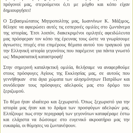
πρόγονοί μας, στερούμενοι ό,τι με μόχθο και κόπο είχαν
δημιουργήσει!
Ο Σεβασμιώτατος Μητροπολίτης μας, Ιωαννίνων Κ. Μάξιμος,
θέλησε να αφιερώσει αυτές τις εσπερινές ομιλίες στο ζωντάνεμα
της ιστορίας. Έτσι λοιπόν, διακεκριμένοι ομιλητές αφειδώλευτα
μας πρόσφεραν τον κόπο της έρευνας τους ώστε να γνωρίσουμε
άγνωστες πτυχές στα επιμέρους θέματα αυτού του τραγικού για
την Ελληνική ιστορία γεγονότος που παρέμεινε για πάντα γνωστό
ως: Μικρασιατική καταστροφή!
Στην σημερινή καταληκτική ομιλία, θελήσαμε να αναφερθούμε
στους πρόσφυγες Αγίους της Εκκλησίας μας, σε αυτούς που
γεννήθηκαν
στα άγια χώματα των αλησμόνητων Πατρίδων και
συνόδεψαν τους πρόσφυγες αδελφούς μας στο δρόμο του
ξεριζωμού.
Το θέμα ήταν ιδιαίτερο και ξεχωριστό. Όπως ξεχωριστό για την
ιστορία μας ήταν και το δράμα των προσφύγων αδελφών μας.
Ελπίζουμε πως στην περιγραφή των γεγονότων καταφέραμε έστω
και ελάχιστα να δώσουμε στο ευγενικό ακροατήριο μας την
ευκαιρία, οι θύμησες να ζωντανέψουν.