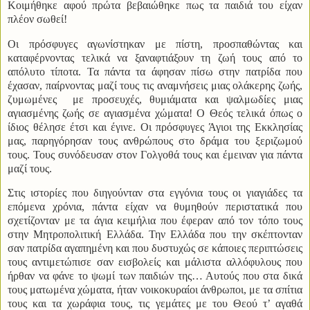
Κοιμήθηκε αφού πρώτα βεβαιώθηκε πως τα παιδιά του είχαν
πλέον σωθεί!
Οι πρόσφυγες αγωνίστηκαν με πίστη, προσπαθώντας και
καταφέρνοντας τελικά να ξαναφτιάξουν τη ζωή τους από το
απόλυτο τίποτα. Τα πάντα τα άφησαν πίσω στην πατρίδα που
έχασαν, παίρνοντας μαζί τους τις αναμνήσεις μιας ολάκερης ζωής,
ζυμωμένες
με προσευχές, θυμιάματα και ψαλμωδίες μιας
αγιασμένης ζωής σε αγιασμένα χώματα! Ο Θεός τελικά όπως ο
ίδιος θέλησε έτσι και έγινε. Οι πρόσφυγες Άγιοι της Εκκλησίας
μας, παρηγόρησαν τους ανθρώπους στο δράμα του ξεριζωμού
τους. Τους συνόδευσαν στον Γολγοθά τους και έμειναν για πάντα
μαζί τους.
Στις ιστορίες που διηγούνταν στα εγγόνια τους οι γιαγιάδες τα
επόμενα χρόνια, πάντα είχαν να θυμηθούν περιστατικά που
σχετίζονταν με τα άγια κειμήλια που έφεραν από τον τόπο τους
στην Μητροπολιτική Ελλάδα. Την Ελλάδα που την σκέπτονταν
σαν πατρίδα αγαπημένη και που δυστυχώς σε κάποιες περιπτώσεις
τους αντιμετώπισε σαν εισβολείς και μάλιστα αλλόφυλους που
ήρθαν να φάνε το ψωμί των παιδιών της… Αυτούς που στα δικά
τους ματωμένα χώματα, ήταν νοικοκυραίοι άνθρωποι, με τα σπίτια
τους και τα χωράφια τους, τις γεμάτες με του Θεού τ’ αγαθά