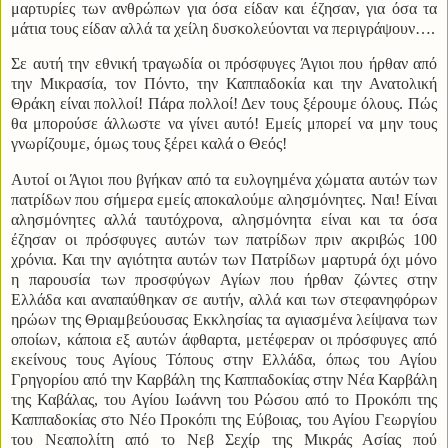
μαρτυρίες των ανθρώπων για όσα είδαν και έζησαν, για όσα τα
μάτια τους είδαν αλλά τα χείλη δυσκολεύονται να περιγράψουν….
Σε αυτή την εθνική τραγωδία οι πρόσφυγες Άγιοι που ήρθαν από
την Μικρασία, τον Πόντο, την Καππαδοκία και την Ανατολική
Θράκη είναι πολλοί! Πάρα πολλοί! Δεν τους ξέρουμε όλους. Πώς
θα μπορούσε άλλωστε να γίνει αυτό! Εμείς μπορεί να μην τους
γνωρίζουμε, όμως τους ξέρει καλά ο Θεός!
Αυτοί οι Άγιοι που βγήκαν από τα ευλογημένα χώματα αυτών των
πατρίδων που σήμερα εμείς αποκαλούμε αλησμόνητες. Ναι! Είναι
αλησμόνητες αλλά ταυτόχρονα, αλησμόνητα είναι και τα όσα
έζησαν οι πρόσφυγες αυτών των πατρίδων πριν ακριβώς 100
χρόνια. Και την αγιότητα αυτών των Πατρίδων μαρτυρά όχι μόνο
η παρουσία των προσφύγων Αγίων που ήρθαν ζώντες στην
Ελλάδα και αναπαύθηκαν σε αυτήν, αλλά και των στεφανηφόρων
ηρώων της Θριαμβεύουσας Εκκλησίας τα αγιασμένα λείψανα των
οποίων, κάποια εξ αυτών άφθαρτα, μετέφεραν οι πρόσφυγες από
εκείνους τους Αγίους Τόπους στην Ελλάδα, όπως του Αγίου
Γρηγορίου από την Καρβάλη της Καππαδοκίας στην Νέα Καρβάλη
της Καβάλας, του Αγίου Ιωάννη του Ρώσου από το Προκόπι της
Καππαδοκίας στο Νέο Προκόπι της Εύβοιας, του Αγίου Γεωργίου
του Νεαπολίτη από το Νεβ Σεχίρ της Μικράς Ασίας πού