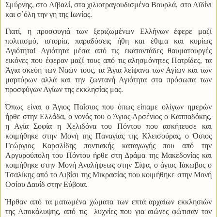
Σμύρνης, στο Αϊβαλί, στα χιλιοτραγουδισμένα Βουρλά, στο Αϊδίνι
και σ΄όλη την γη της Ιωνίας.
Γιατί, η προσφυγιά των ξεριζωμένων Ελλήνων έφερε μαζί
πολιτισμό, ιστορία, παραδόσεις ήθη και έθιμα και κυρίως
Αγιότητα! Αγιότητα μέσα από τις εκατοντάδες θαυματουργές
εικόνες που έφεραν μαζί τους από τις αλησμόνητες Πατρίδες, τα
Άγια σκεύη των Ναών τους, τα Άγια λείψανα των Αγίων και των
μαρτύρων αλλά και την ζωντανή Αγιότητα στα πρόσωπα των
προσφύγων Αγίων της εκκλησίας μας.
Όπως είναι ο Άγιος Παΐσιος που όπως είπαμε ολίγων ημερών
ήρθε στην Ελλάδα, ο νονός του ο Άγιος Αρσένιος ο Καππαδόκης,
η Αγία Σοφία η Χελιδόνα του Πόντου που ασκήτευσε και
κοιμήθηκε στην Μονή της Παναγίας της Κλεισούρας, ο Όσιος
Γεώργιος Καρσλίδης ποντιακής καταγωγής που από την
Αργυρούπολη του Πόντου ήρθε στη Δράμα της Μακεδονίας και
κοιμήθηκε στην Μονή Αναλήψεως στην Σίψα, ο άγιος Ιάκωβος ο
Τσαλίκης από το Λιβίσι της Μικρασίας που κοιμήθηκε στην Μονή
Οσίου Δαυίδ στην Εύβοια.
Ήρθαν από τα ματωμένα χώματα των επτά αρχαίων εκκλησιών
της Αποκάλυψης, από τις
λυχνίες που για αιώνες φώτισαν τον