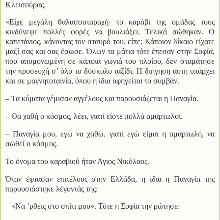
Κλεισούρας.
«Είχε μεγάλη θαλασσοταραχή· το καράβι της ομάδας τους
κινδύνεψε πολλές φορές να βουλιάξει. Τελικά σώθηκαν. Ο
καπετάνιος, κάνοντας τον σταυρό του, είπε: Κάποιον δίκαιο είχατε
μαζί σας και σας έσωσε. Όλων τα μάτια τότε έπεσαν στην Σοφία,
που απομονωμένη σε κάποια γωνιά του πλοίου, δεν σταμάτησε
την προσευχή σ’ όλο το δύσκολο ταξίδι. Η διήγηση αυτή υπάρχει
και σε μαγνητοταινία, όπου η ίδια αφηγείται το συμβάν.
– Τα κύματα γέμισαν αγγέλους και παρουσιάζεται η Παναγία.
– Θα χαθή ο κόσμος, λέει, γιατί είστε πολλά αμαρτωλοί.
– Παναγία μου, εγώ να χαθώ, γιατί εγώ είμαι η αμαρτωλή, να
σωθεί ο κόσμος.
Το όνομα του καραβιού ήταν Άγιος Νικόλαος.
Όταν έφτασαν επιτέλους στην Ελλάδα, η ίδια η Παναγία της
παρουσιάστηκε λέγοντάς της:
– «Να ’ρθεις στο σπίτι μου». Τότε η Σοφία την ρώτησε: