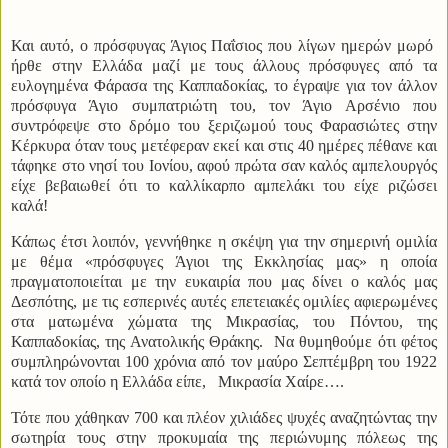
Και αυτό, ο πρόσφυγας Άγιος Παΐσιος που λίγων ημερών μωρό
ήρθε στην Ελλάδα μαζί με τους άλλους πρόσφυγες από τα
ευλογημένα Φάρασα της Καππαδοκίας, το έγραψε για τον άλλον
πρόσφυγα Άγιο συμπατριώτη του, τον Άγιο Αρσένιο που
συντρόφεψε στο δρόμο του ξεριζωμού τους Φαρασιώτες στην
Κέρκυρα όταν τους μετέφεραν εκεί και στις 40 ημέρες πέθανε και
τάφηκε στο νησί του Ιονίου, αφού πρώτα σαν καλός αμπελουργός
είχε βεβαιωθεί ότι το καλλίκαρπο αμπελάκι του είχε ριζώσει
καλά!
Κάπως έτσι λοιπόν, γεννήθηκε η σκέψη για την σημερινή ομιλία
με θέμα «πρόσφυγες Άγιοι της Εκκλησίας μας» η οποία
πραγματοποιείται με την ευκαιρία που μας δίνει ο καλός μας
Δεσπότης, με τις εσπερινές αυτές επετειακές ομιλίες αφιερωμένες
στα ματωμένα χώματα της Μικρασίας, του Πόντου, της
Καππαδοκίας, της Ανατολικής Θράκης.
Να θυμηθούμε ότι φέτος
συμπληρώνονται 100 χρόνια από τον μαύρο Σεπτέμβρη του 1922
κατά τον οποίο η Ελλάδα είπε,
Μικρασία Χαίρε….
Τότε που χάθηκαν 700 και πλέον χιλιάδες ψυχές αναζητώντας την
σωτηρία τους στην προκυμαία της περιώνυμης πόλεως της