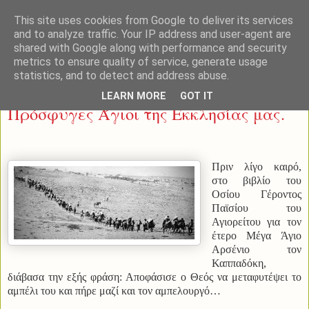
This site uses cookies from Google to deliver its services
and to analyze traffic. Your IP address and user-agent are
shared with Google along with performance and security
metrics to ensure quality of service, generate usage
statistics, and to detect and address abuse.
Κυριακή 22 Μαΐου 2022
LEARN MORE
GOT IT
Πρόσφυγες Άγιοι της Εκκλησίας μας.
Πριν λίγο καιρό,
στο βιβλίο του
Οσίου Γέροντος
Παϊσίου του
Αγιορείτου για τον
έτερο Μέγα Άγιο
Αρσένιο τον
Καππαδόκη,
διάβασα την εξής φράση: Αποφάσισε ο Θεός να μεταφυτέψει το
αμπέλι του και πήρε μαζί και τον αμπελουργό…