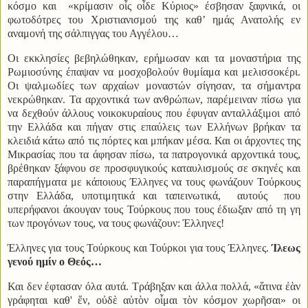
κόσμο και «κρίμασιν οἷς οἶδε Κύριος» έσβησαν ξαφνικά, οι
φωτοδότρες του Χριστιανισμού της καθ’ ημάς Ανατολής εν
αναμονή της σάλπιγγας του Αγγέλου…
Οι εκκλησίες βεβηλώθηκαν, ερήμωσαν και τα μοναστήρια της
Ρωμιοσύνης έπαψαν να μοσχοβολούν θυμίαμα και μελισσοκέρι.
Οι ψαλμωδίες των αρχαίων μοναστών σίγησαν, τα σήμαντρα
νεκρώθηκαν. Τα αρχοντικά των ανθρώπων, παρέμειναν πίσω για
να δεχθούν άλλους νοικοκυραίους που έφυγαν ανταλλάξιμοι από
την Ελλάδα και πήγαν στις επαύλεις των Ελλήνων βρήκαν τα
κλειδιά κάτω από τις πόρτες και μπήκαν μέσα. Και οι άρχοντες της
Μικρασίας που τα άφησαν πίσω, τα πατρογονικά αρχοντικά τους,
βρέθηκαν ξάφνου σε προσφυγικούς καταυλισμούς σε σκηνές και
παραπήγματα με κάποιους Έλληνες να τους φωνάζουν Τούρκους
στην Ελλάδα, υποτιμητικά και ταπεινωτικά,
αυτούς
που
υπερήφανοι άκουγαν τους Τούρκους που τους έδιωξαν από τη γη
των προγόνων τους, να τους φωνάζουν: Έλληνες!
Έλληνες για τους Τούρκους και Τούρκοι για τους Έλληνες.
Ίλεως
γενού ημίν ο Θεός…
Και δεν έφτασαν όλα αυτά. Τράβηξαν και άλλα πολλά, «ἅτινα ἐὰν
γράφηται καθ' ἕν, οὐδὲ αὐτὸν οἶμαι τὸν κόσμον χωρῆσαι» οι