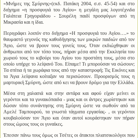
«Μνήμες της Σμύρνης»(εκδ. Πατάκη 2004, σ.σ. 45-54) και στο
διήγημα «η προσφυγιά του Αγίου» η μεγάλη μας λογοτέχνιδα
Γαλάτεια Γρηγοριάδου - Σουρέλη παιδί προσφύγων από τη
Μικρασία και η ίδια.
Περιγράφει λοιπόν στο διήγημα «Η προσφυγιά του Αγίου….» το
θαυμαστό γεγονός της καθοδήγησης των μικρών παιδιών από τον
Άγιο, ώστε να βρουν τους γονείς τους. Όταν εκδιώχθηκαν οι
άνθρωποι από τον τόπο τους, πήραν μέσα από την Εκκλησία του
χωριού τους το κιβούρι του Αγίου του προστάτη τους, μέσα στο
οποίο υπήρχε το λείψανό Του. Είπαμε! Τι μπορούσαν να σώσουν;
Τα σπίτια ή τα χωράφια τους από την καταστροφή; Τις Εικόνες και
τα Άγια λείψανα κοίταξαν να περισώσουν. Προορισμός τους η
μαρτυρική Σμύρνη, ώστε από κει να βρουν δρόμο για την Ελλάδα.
Μέσα στη χαλασιά και στην αντάρα και αφού είχαν μείνει οι
γερόντοι και τα γυναικόπαιδα - μιας και οι άντρες χωρίστηκαν και
δώσαν τόπο συνάντησης στη Σμύρνη ώστε να σωθούν από τα
Αμελέ Ταμπουρού, τα γνωστά τάγματα εργασίας- , οι γερόντοι
κουβαλούσαν τον Άγιο και όταν αυτοί κουράστηκαν τον πήραν
στους ώμους τους οι γυναίκες.
Έπεσαν πάνω τους όμως οι Τσέτες οι άτακτοι πλιατσικολόγοι που