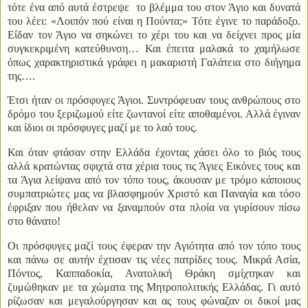
τότε ένα από αυτά έστρεψε
το βλέμμα του στον Άγιο και δυνατά
του λέει: «Λοιπόν πού είναι η Πούντα;» Τότε έγινε το παράδοξο.
Είδαν τον Άγιο να σηκώνει το χέρι του και να δείχνει προς μία
συγκεκριμένη κατεύθυνση… Και έπειτα μαλακά το χαμήλωσε
όπως χαρακτηριστικά γράφει η μακαριστή Γαλάτεια στο διήγημα
της….
Έτσι ήταν οι πρόσφυγες Άγιοι. Συντρόφευαν τους ανθρώπους στο
δρόμο του ξεριζωμού είτε ζωντανοί είτε αποθαμένοι. Αλλά έγιναν
και ίδιοι οι πρόσφυγες μαζί με το λαό τους.
Και όταν φτάσαν στην Ελλάδα έχοντας χάσει όλο το βιός τους
αλλά κρατώντας σφιχτά στα χέρια τους τις Άγιες Εικόνες τους και
τα Άγια λείψανα από τον τόπο τους, άκουσαν με τρόμο κάποιους
συμπατριώτες μας να βλασφημούν Χριστό και Παναγία και τόσο
έφριξαν που ήθελαν να ξαναμπούν στα πλοία να γυρίσουν πίσω
στο θάνατο!
Οι πρόσφυγες μαζί τους έφεραν την Αγιότητα από τον τόπο τους
και πάνω σε αυτήν έχτισαν τις νέες πατρίδες τους. Μικρά Ασία,
Πόντος, Καππαδοκία, Ανατολική Θράκη σμίχτηκαν και
ζυμώθηκαν με τα χώματα της Μητροπολιτικής Ελλάδας. Γι αυτό
ρίζωσαν και μεγαλούργησαν και ας τους φώναζαν οι δικοί μας