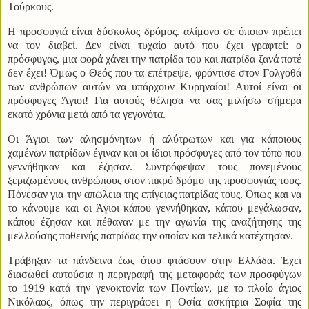
Τούρκους.
Η προσφυγιά είναι δύσκολος δρόμος. αλίμονο σε όποιον πρέπει
να τον διαβεί. Δεν είναι τυχαίο αυτό που έχει γραφτεί: ο
πρόσφυγας, μια φορά χάνει την πατρίδα του και πατρίδα ξανά ποτέ
δεν έχει! Όμως ο Θεός που τα επέτρεψε, φρόντισε στον Γολγοθά
των ανθρώπων αυτών να υπάρχουν Κυρηναίοι! Αυτοί είναι οι
πρόσφυγες Άγιοι! Για αυτούς θέλησα να σας μιλήσω σήμερα
εκατό χρόνια μετά από τα γεγονότα.
Οι Άγιοι των αλησμόνητων ή αλύτρωτων και για κάποιους
χαμένων πατρίδων έγιναν και οι ίδιοι πρόσφυγες από τον τόπο που
γεννήθηκαν και έζησαν. Συντρόφεψαν τους πονεμένους
ξεριζωμένους ανθρώπους στον πικρό δρόμο της προσφυγιάς τους.
Πόνεσαν για την απώλεια της επίγειας πατρίδας τους. Όπως και να
το κάνουμε και οι Άγιοι κάπου γεννήθηκαν, κάπου μεγάλωσαν,
κάπου έζησαν και πέθαναν με την αγωνία της αναζήτησης της
μελλούσης ποθεινής πατρίδας την οποίαν και τελικά κατέχτησαν.
Τράβηξαν τα πάνδεινα έως ότου φτάσουν στην Ελλάδα. Έχει
διασωθεί αυτούσια η περιγραφή της μεταφοράς των προσφύγων
το 1919 κατά την γενοκτονία των Ποντίων, με το πλοίο άγιος
Νικόλαος, όπως την περιγράφει η Οσία ασκήτρια Σοφία της