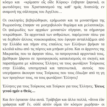
κόσμο και «κρίμασιν οἷς οἶδε Κύριος» έσβησαν ξαφνικά, οι
φωτοδότρες του Χριστιανισμού της καθ’ ημάς Ανατολής εν
αναμονή της σάλπιγγας του Αγγέλου…
Οι εκκλησίες βεβηλώθηκαν, ερήμωσαν και τα μοναστήρια της
Ρωμιοσύνης έπαψαν να μοσχοβολούν θυμίαμα και μελισσοκέρι.
Οι ψαλμωδίες των αρχαίων μοναστών σίγησαν, τα σήμαντρα
νεκρώθηκαν. Τα αρχοντικά των ανθρώπων, παρέμειναν πίσω για
να δεχθούν άλλους νοικοκυραίους που έφυγαν ανταλλάξιμοι από
την Ελλάδα και πήγαν στις επαύλεις των Ελλήνων βρήκαν τα
κλειδιά κάτω από τις πόρτες και μπήκαν μέσα. Και οι άρχοντες της
Μικρασίας που τα άφησαν πίσω, τα πατρογονικά αρχοντικά τους,
βρέθηκαν ξάφνου σε προσφυγικούς καταυλισμούς σε σκηνές και
παραπήγματα με κάποιους Έλληνες να τους φωνάζουν Τούρκους
στην Ελλάδα, υποτιμητικά και ταπεινωτικά,
αυτούς
που
υπερήφανοι άκουγαν τους Τούρκους που τους έδιωξαν από τη γη
των προγόνων τους, να τους φωνάζουν: Έλληνες!
Έλληνες για τους Τούρκους και Τούρκοι για τους Έλληνες.
Ίλεως
γενού ημίν ο Θεός…
Και δεν έφτασαν όλα αυτά. Τράβηξαν και άλλα πολλά, «ἅτινα ἐὰν
γράφηται καθ' ἕν, οὐδὲ αὐτὸν οἶμαι τὸν κόσμον χωρῆσαι» οι