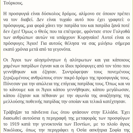
Τούρκους.
Η προσφυγιά είναι δύσκολος δρόμος. αλίμονο σε όποιον πρέπει
να τον διαβεί. Δεν είναι τυχαίο αυτό που έχει γραφτεί: ο
πρόσφυγας, μια φορά χάνει την πατρίδα του και πατρίδα ξανά ποτέ
δεν έχει! Όμως ο Θεός που τα επέτρεψε, φρόντισε στον Γολγοθά
των ανθρώπων αυτών να υπάρχουν Κυρηναίοι! Αυτοί είναι οι
πρόσφυγες Άγιοι! Για αυτούς θέλησα να σας μιλήσω σήμερα
εκατό χρόνια μετά από τα γεγονότα.
Οι Άγιοι των αλησμόνητων ή αλύτρωτων και για κάποιους
χαμένων πατρίδων έγιναν και οι ίδιοι πρόσφυγες από τον τόπο που
γεννήθηκαν και έζησαν. Συντρόφεψαν τους πονεμένους
ξεριζωμένους ανθρώπους στον πικρό δρόμο της προσφυγιάς τους.
Πόνεσαν για την απώλεια της επίγειας πατρίδας τους. Όπως και να
το κάνουμε και οι Άγιοι κάπου γεννήθηκαν, κάπου μεγάλωσαν,
κάπου έζησαν και πέθαναν με την αγωνία της αναζήτησης της
μελλούσης ποθεινής πατρίδας την οποίαν και τελικά κατέχτησαν.
Τράβηξαν τα πάνδεινα έως ότου φτάσουν στην Ελλάδα. Έχει
διασωθεί αυτούσια η περιγραφή της μεταφοράς των προσφύγων
το 1919 κατά την γενοκτονία των Ποντίων, με το πλοίο άγιος
Νικόλαος, όπως την περιγράφει η Οσία ασκήτρια Σοφία της