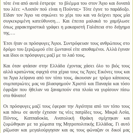
τότε ένα από αυτά έστρεψε
το βλέμμα του στον Άγιο και δυνατά
του λέει: «Λοιπόν πού είναι η Πούντα;» Τότε έγινε το παράδοξο.
Είδαν τον Άγιο να σηκώνει το χέρι του και να δείχνει προς μία
συγκεκριμένη κατεύθυνση… Και έπειτα μαλακά το χαμήλωσε
όπως χαρακτηριστικά γράφει η μακαριστή Γαλάτεια στο διήγημα
της….
Έτσι ήταν οι πρόσφυγες Άγιοι. Συντρόφευαν τους ανθρώπους στο
δρόμο του ξεριζωμού είτε ζωντανοί είτε αποθαμένοι. Αλλά έγιναν
και ίδιοι οι πρόσφυγες μαζί με το λαό τους.
Και όταν φτάσαν στην Ελλάδα έχοντας χάσει όλο το βιός τους
αλλά κρατώντας σφιχτά στα χέρια τους τις Άγιες Εικόνες τους και
τα Άγια λείψανα από τον τόπο τους, άκουσαν με τρόμο κάποιους
συμπατριώτες μας να βλασφημούν Χριστό και Παναγία και τόσο
έφριξαν που ήθελαν να ξαναμπούν στα πλοία να γυρίσουν πίσω
στο θάνατο!
Οι πρόσφυγες μαζί τους έφεραν την Αγιότητα από τον τόπο τους
και πάνω σε αυτήν έχτισαν τις νέες πατρίδες τους. Μικρά Ασία,
Πόντος, Καππαδοκία, Ανατολική Θράκη σμίχτηκαν και
ζυμώθηκαν με τα χώματα της Μητροπολιτικής Ελλάδας. Γι αυτό
ρίζωσαν και μεγαλούργησαν και ας τους φώναζαν οι δικοί μας