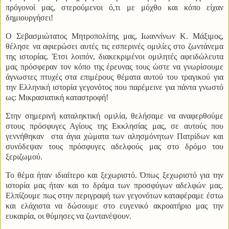
πρόγονοί μας, στερούμενοι ό,τι με μόχθο και κόπο είχαν
δημιουργήσει!
Ο Σεβασμιώτατος Μητροπολίτης μας, Ιωαννίνων Κ. Μάξιμος,
θέλησε να αφιερώσει αυτές τις εσπερινές ομιλίες στο ζωντάνεμα
της ιστορίας. Έτσι λοιπόν, διακεκριμένοι ομιλητές αφειδώλευτα
μας πρόσφεραν τον κόπο της έρευνας τους ώστε να γνωρίσουμε
άγνωστες πτυχές στα επιμέρους θέματα αυτού του τραγικού για
την Ελληνική ιστορία γεγονότος που παρέμεινε για πάντα γνωστό
ως: Μικρασιατική καταστροφή!
Στην σημερινή καταληκτική ομιλία, θελήσαμε να αναφερθούμε
στους πρόσφυγες Αγίους της Εκκλησίας μας, σε αυτούς που
γεννήθηκαν
στα άγια χώματα των αλησμόνητων Πατρίδων και
συνόδεψαν τους πρόσφυγες αδελφούς μας στο δρόμο του
ξεριζωμού.
Το θέμα ήταν ιδιαίτερο και ξεχωριστό. Όπως ξεχωριστό για την
ιστορία μας ήταν και το δράμα των προσφύγων αδελφών μας.
Ελπίζουμε πως στην περιγραφή των γεγονότων καταφέραμε έστω
και ελάχιστα να δώσουμε στο ευγενικό ακροατήριο μας την
ευκαιρία, οι θύμησες να ζωντανέψουν.