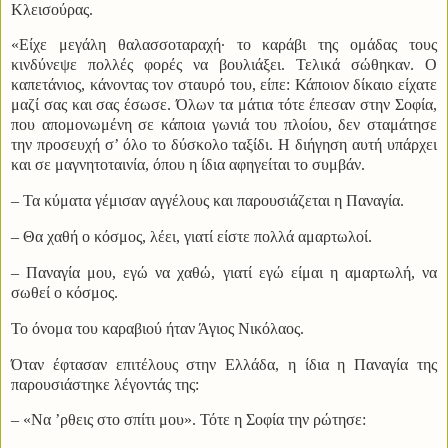
Κλεισούρας.
«Είχε μεγάλη θαλασσοταραχή· το καράβι της ομάδας τους
κινδύνεψε πολλές φορές να βουλιάξει. Τελικά σώθηκαν. Ο
καπετάνιος, κάνοντας τον σταυρό του, είπε: Κάποιον δίκαιο είχατε
μαζί σας και σας έσωσε. Όλων τα μάτια τότε έπεσαν στην Σοφία,
που απομονωμένη σε κάποια γωνιά του πλοίου, δεν σταμάτησε
την προσευχή σ’ όλο το δύσκολο ταξίδι. Η διήγηση αυτή υπάρχει
και σε μαγνητοταινία, όπου η ίδια αφηγείται το συμβάν.
– Τα κύματα γέμισαν αγγέλους και παρουσιάζεται η Παναγία.
– Θα χαθή ο κόσμος, λέει, γιατί είστε πολλά αμαρτωλοί.
– Παναγία μου, εγώ να χαθώ, γιατί εγώ είμαι η αμαρτωλή, να
σωθεί ο κόσμος.
Το όνομα του καραβιού ήταν Άγιος Νικόλαος.
Όταν έφτασαν επιτέλους στην Ελλάδα, η ίδια η Παναγία της
παρουσιάστηκε λέγοντάς της:
– «Να ’ρθεις στο σπίτι μου». Τότε η Σοφία την ρώτησε: