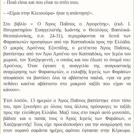
– Ποιά είσαι και που είναι το σπίτι σου;
– «Είμαι στην Κλεισούρα» ήταν η απάντηση!».
Στο βιβλίο « Ο Άγιος Παΐσιος ο Αγιορείτης», (εκδ. Ι.
Ησυχαστηρίου Ευαγγελιστής Ιωάννης ο Θεολόγος Βασιλικά-
Θεσσαλονίκης, σ.σ. 24-31), περιγράφονται τα δεινά των
Φαρασιωτών προσφύγων από την Καππαδοκία προς την Ελλάδα.
Ο μικρός Αρσένιος Εζνεπίδης, ο μετέπειτα Άγιος Παΐσιος,
βαπτίστηκε από τον Άγιο Αρσένιο τον Καππαδόκη, τον Ιερέα του
χωριού, τον Χατζηεφεντή , ο οποίος και του έδωσε το όνομά του:
Αρσένιος. Όταν έφτασε η αναγγελία της αναγκαστικής
αναχώρησης των Φαρασιωτών, ο ευλαβής Ιερεύς των Φαράσων
αποφάσισε να βαπτίσει όλα τα αβάπτιστα παιδιά, «για να μην
πεθάνει κανένα αβάπτιστο στο μακρινό ταξίδι που είχαν να
κάνουν».
Έτσι λοιπόν, 13 ημερών ο Άγιος Παΐσιος βαπτίστηκε στον τόπο
του, πριν ξεκινήσει με όλους τους άλλους πρόσφυγες το ταξίδι
προς την ελεύθερη Ελλάδα. Μαζί τους στο πικρό αυτό μονοπάτι,
βάδισε και ο παπάς τους ο Άγιος Ιερεύς των Φαράσων, ο
Χατζηεφεντής! Τους είχε προειδοποιήσει για την αναχώρησή του
στον ουρανό σαράντα ημέρες αφότου έφτασαν στην Κέρκυρα.