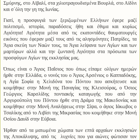
Σμύρνης, στο Αϊβαλί, στα χιλιοτραγουδισμένα Βουρλά, στο Αϊδίνι
και σ΄όλη την γη της Ιωνίας.
Γιατί, η προσφυγιά των ξεριζωμένων Ελλήνων έφερε μαζί
πολιτισμό, ιστορία, παραδόσεις ήθη και έθιμα και κυρίως
Αγιότητα! Αγιότητα μέσα από τις εκατοντάδες θαυματουργές
εικόνες που έφεραν μαζί τους από τις αλησμόνητες Πατρίδες, τα
Άγια σκεύη των Ναών τους, τα Άγια λείψανα των Αγίων και των
μαρτύρων αλλά και την ζωντανή Αγιότητα στα πρόσωπα των
προσφύγων Αγίων της εκκλησίας μας.
Όπως είναι ο Άγιος Παΐσιος που όπως είπαμε ολίγων ημερών
ήρθε στην Ελλάδα, ο νονός του ο Άγιος Αρσένιος ο Καππαδόκης,
η Αγία Σοφία η Χελιδόνα του Πόντου που ασκήτευσε και
κοιμήθηκε στην Μονή της Παναγίας της Κλεισούρας, ο Όσιος
Γεώργιος Καρσλίδης ποντιακής καταγωγής που από την
Αργυρούπολη του Πόντου ήρθε στη Δράμα της Μακεδονίας και
κοιμήθηκε στην Μονή Αναλήψεως στην Σίψα, ο άγιος Ιάκωβος ο
Τσαλίκης από το Λιβίσι της Μικρασίας που κοιμήθηκε στην Μονή
Οσίου Δαυίδ στην Εύβοια.
Ήρθαν από τα ματωμένα χώματα των επτά αρχαίων εκκλησιών
της Αποκάλυψης, από τις
λυχνίες που για αιώνες φώτισαν τον