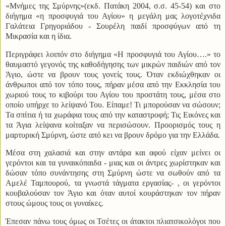
«Μνήμες της Σμύρνης»(εκδ. Πατάκη 2004, σ.σ. 45-54) και στο
διήγημα «η προσφυγιά του Αγίου» η μεγάλη μας λογοτέχνιδα
Γαλάτεια Γρηγοριάδου - Σουρέλη παιδί προσφύγων από τη
Μικρασία και η ίδια.
Περιγράφει λοιπόν στο διήγημα «Η προσφυγιά του Αγίου….» το
θαυμαστό γεγονός της καθοδήγησης των μικρών παιδιών από τον
Άγιο, ώστε να βρουν τους γονείς τους. Όταν εκδιώχθηκαν οι
άνθρωποι από τον τόπο τους, πήραν μέσα από την Εκκλησία του
χωριού τους το κιβούρι του Αγίου του προστάτη τους, μέσα στο
οποίο υπήρχε το λείψανό Του. Είπαμε! Τι μπορούσαν να σώσουν;
Τα σπίτια ή τα χωράφια τους από την καταστροφή; Τις Εικόνες και
τα Άγια λείψανα κοίταξαν να περισώσουν. Προορισμός τους η
μαρτυρική Σμύρνη, ώστε από κει να βρουν δρόμο για την Ελλάδα.
Μέσα στη χαλασιά και στην αντάρα και αφού είχαν μείνει οι
γερόντοι και τα γυναικόπαιδα - μιας και οι άντρες χωρίστηκαν και
δώσαν τόπο συνάντησης στη Σμύρνη ώστε να σωθούν από τα
Αμελέ Ταμπουρού, τα γνωστά τάγματα εργασίας- , οι γερόντοι
κουβαλούσαν τον Άγιο και όταν αυτοί κουράστηκαν τον πήραν
στους ώμους τους οι γυναίκες.
Έπεσαν πάνω τους όμως οι Τσέτες οι άτακτοι πλιατσικολόγοι που