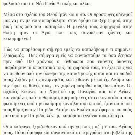
φυλάσσεται στη Νέα Ιωνία Αττικής και άλλα.
Μέσα στο σχέδιο του Θεού ήταν και αυτό. Οι πρόσφυγες αδελφοί
μας να μην μείνουν απαράκλητοι στον δρόμο του ξεριζωμού, στην
δική τους οδό του μαρτυρίου. Η μεγάλη τους παρηγοριά στην
θλίψη ήταν οι Άγιοι που τους συνόδεψαν ζώντες και
κεκοιμημένοι!
Πώς να μπορέσουμε σήμερα εμείς να καταλάβουμε τι σημαίνει
ξεριζωμός;
Πώς σήμερα εμείς να φανταστούμε τα όσα έζησαν
πριν από 100 χρόνους οι άνθρωποι που εκόντες άκοντες
παράτησαν τα υποστατικά τους, τα χωράφια τους, το έχει τους για
να σωθούν από τον όλεθρο της καταστροφής αυτοί και τα παιδιά
τους; Ζήσαν με τις αναμνήσεις και πέθαναν με αυτές. Ακόμα και
την ώρα της θανής τους, την χαμένη πατρίδα τους σκεφτόταν. Οι
αρχαίες Εικόνες του Χριστού της Παναγίας και των Αγίων,
καπνισμένες από το θυμίαμα, κρεμασμένες στα εικονοστάσια τους
φωτισμένες από την ακοίμητη καντήλα του σπιτιού, ήταν αυτά που
τους θύμιζαν την Πατρίδα. Αυτήν την Εικόνα την έφερε ο παππούς
μου από την Πατρίδα, λένε με καμάρι τα εγγόνια τους σήμερα.
Οι πρόσφυγες ξεριζώθηκαν από την γη τους μαζί με τους Αγίους
τους. Πόσο όμορφα και συγκινητικά τα περιγράφει στο βιβλίο της