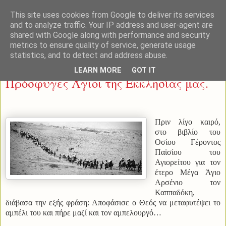
This site uses cookies from Google to deliver its services
and to analyze traffic. Your IP address and user-agent are
shared with Google along with performance and security
metrics to ensure quality of service, generate usage
statistics, and to detect and address abuse.
Κυριακή 22 Μαΐου 2022
LEARN MORE
GOT IT
Πρόσφυγες Άγιοι της Εκκλησίας μας.
Πριν λίγο καιρό,
στο βιβλίο του
Οσίου Γέροντος
Παϊσίου του
Αγιορείτου για τον
έτερο Μέγα Άγιο
Αρσένιο τον
Καππαδόκη,
διάβασα την εξής φράση: Αποφάσισε ο Θεός να μεταφυτέψει το
αμπέλι του και πήρε μαζί και τον αμπελουργό…