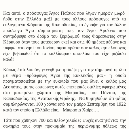
Και αυτό, ο πρόσφυγας Άγιος Παΐσιος που λίγων ημερών μωρό
ήρθε στην Ελλάδα μαζί με τους άλλους πρόσφυγες από τα
ευλογημένα Φάρασα της Καππαδοκίας, το έγραψε για τον άλλον
πρόσφυγα Άγιο συμπατριώτη του, τον Άγιο Αρσένιο που
συντρόφεψε στο δρόμο του ξεριζωμού τους Φαρασιώτες στην
Κέρκυρα όταν τους μετέφεραν εκεί και στις 40 ημέρες πέθανε και
τάφηκε στο νησί του Ιονίου, αφού πρώτα σαν καλός αμπελουργός
είχε βεβαιωθεί ότι το καλλίκαρπο αμπελάκι του είχε ριζώσει
καλά!
Κάπως έτσι λοιπόν, γεννήθηκε η σκέψη για την σημερινή ομιλία
με θέμα «πρόσφυγες Άγιοι της Εκκλησίας μας» η οποία
πραγματοποιείται με την ευκαιρία που μας δίνει ο καλός μας
Δεσπότης, με τις εσπερινές αυτές επετειακές ομιλίες αφιερωμένες
στα ματωμένα χώματα της Μικρασίας, του Πόντου, της
Καππαδοκίας, της Ανατολικής Θράκης.
Να θυμηθούμε ότι φέτος
συμπληρώνονται 100 χρόνια από τον μαύρο Σεπτέμβρη του 1922
κατά τον οποίο η Ελλάδα είπε,
Μικρασία Χαίρε….
Τότε που χάθηκαν 700 και πλέον χιλιάδες ψυχές αναζητώντας την
σωτηρία τους στην προκυμαία της περιώνυμης πόλεως της