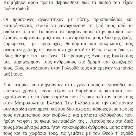
Κοιμήθηκε αφού πρώτα βεβαιώθηκε πως τα παιδιά του είχαν
πλέον σωθεί!
Οι πρόσφυγες αγωνίστηκαν με πίστη, προσπαθώντας και
καταφέρνοντας τελικά να ξαναφτιάξουν τη ζωή τους από το
απόλυτο τίποτα. Τα πάντα τα άφησαν πίσω στην πατρίδα που
έχασαν, παίρνοντας μαζί τους τις αναμνήσεις μιας ολάκερης ζωής,
ζυμωμένες
με προσευχές, θυμιάματα και ψαλμωδίες μιας
αγιασμένης ζωής σε αγιασμένα χώματα! Ο Θεός τελικά όπως ο
ίδιος θέλησε έτσι και έγινε. Οι πρόσφυγες Άγιοι της Εκκλησίας
μας, παρηγόρησαν τους ανθρώπους στο δράμα του ξεριζωμού
τους. Τους συνόδευσαν στον Γολγοθά τους και έμειναν για πάντα
μαζί τους.
Στις ιστορίες που διηγούνταν στα εγγόνια τους οι γιαγιάδες τα
επόμενα χρόνια, πάντα είχαν να θυμηθούν περιστατικά που
σχετίζονταν με τα άγια κειμήλια που έφεραν από τον τόπο τους
στην Μητροπολιτική Ελλάδα. Την Ελλάδα που την σκέπτονταν
σαν πατρίδα αγαπημένη και που δυστυχώς σε κάποιες περιπτώσεις
τους αντιμετώπισε σαν εισβολείς και μάλιστα αλλόφυλους που
ήρθαν να φάνε το ψωμί των παιδιών της… Αυτούς που στα δικά
τους ματωμένα χώματα, ήταν νοικοκυραίοι άνθρωποι, με τα σπίτια
τους και τα χωράφια τους, τις γεμάτες με του Θεού τ’ αγαθά