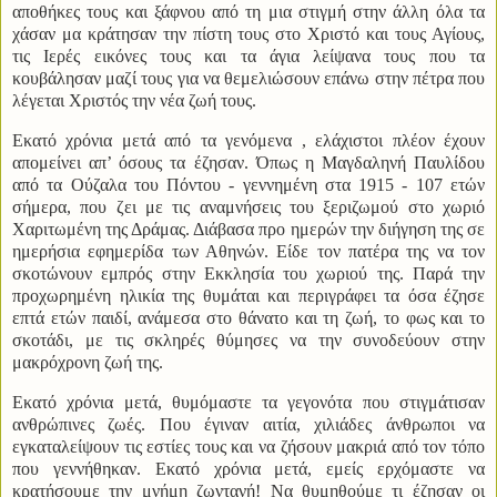
αποθήκες τους και ξάφνου από τη μια στιγμή στην άλλη όλα τα
χάσαν μα κράτησαν την πίστη τους στο Χριστό και τους Αγίους,
τις Ιερές εικόνες τους και τα άγια λείψανα τους που τα
κουβάλησαν μαζί τους για να θεμελιώσουν επάνω στην πέτρα που
λέγεται Χριστός την νέα ζωή τους.
Εκατό χρόνια μετά από τα γενόμενα , ελάχιστοι πλέον έχουν
απομείνει απ’ όσους τα έζησαν. Όπως η Μαγδαληνή Παυλίδου
από τα Ούζαλα του Πόντου - γεννημένη στα 1915 - 107 ετών
σήμερα, που ζει με τις αναμνήσεις του ξεριζωμού στο χωριό
Χαριτωμένη της Δράμας. Διάβασα προ ημερών την διήγηση της σε
ημερήσια εφημερίδα των Αθηνών. Είδε τον πατέρα της να τον
σκοτώνουν εμπρός στην Εκκλησία του χωριού της. Παρά την
προχωρημένη ηλικία της θυμάται και περιγράφει τα όσα έζησε
επτά ετών παιδί, ανάμεσα στο θάνατο και τη ζωή, το φως και το
σκοτάδι, με τις σκληρές θύμησες να την συνοδεύουν στην
μακρόχρονη ζωή της.
Εκατό χρόνια μετά, θυμόμαστε τα γεγονότα που στιγμάτισαν
ανθρώπινες ζωές. Που έγιναν αιτία, χιλιάδες άνθρωποι να
εγκαταλείψουν τις εστίες τους και να ζήσουν μακριά από τον τόπο
που γεννήθηκαν. Εκατό χρόνια μετά, εμείς ερχόμαστε να
κρατήσουμε την μνήμη ζωντανή! Να θυμηθούμε τι έζησαν οι