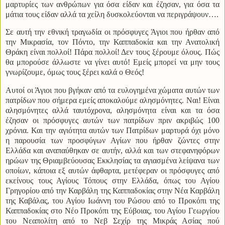
μαρτυρίες των ανθρώπων για όσα είδαν και έζησαν, για όσα τα
μάτια τους είδαν αλλά τα χείλη δυσκολεύονται να περιγράψουν….
Σε αυτή την εθνική τραγωδία οι πρόσφυγες Άγιοι που ήρθαν από
την Μικρασία, τον Πόντο, την Καππαδοκία και την Ανατολική
Θράκη είναι πολλοί! Πάρα πολλοί! Δεν τους ξέρουμε όλους. Πώς
θα μπορούσε άλλωστε να γίνει αυτό! Εμείς μπορεί να μην τους
γνωρίζουμε, όμως τους ξέρει καλά ο Θεός!
Αυτοί οι Άγιοι που βγήκαν από τα ευλογημένα χώματα αυτών των
πατρίδων που σήμερα εμείς αποκαλούμε αλησμόνητες. Ναι! Είναι
αλησμόνητες αλλά ταυτόχρονα, αλησμόνητα είναι και τα όσα
έζησαν οι πρόσφυγες αυτών των πατρίδων πριν ακριβώς 100
χρόνια. Και την αγιότητα αυτών των Πατρίδων μαρτυρά όχι μόνο
η παρουσία των προσφύγων Αγίων που ήρθαν ζώντες στην
Ελλάδα και αναπαύθηκαν σε αυτήν, αλλά και των στεφανηφόρων
ηρώων της Θριαμβεύουσας Εκκλησίας τα αγιασμένα λείψανα των
οποίων, κάποια εξ αυτών άφθαρτα, μετέφεραν οι πρόσφυγες από
εκείνους τους Αγίους Τόπους στην Ελλάδα, όπως του Αγίου
Γρηγορίου από την Καρβάλη της Καππαδοκίας στην Νέα Καρβάλη
της Καβάλας, του Αγίου Ιωάννη του Ρώσου από το Προκόπι της
Καππαδοκίας στο Νέο Προκόπι της Εύβοιας, του Αγίου Γεωργίου
του Νεαπολίτη από το Νεβ Σεχίρ της Μικράς Ασίας πού