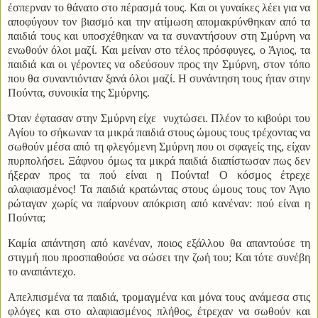
έσπερναν το θάνατο στο πέρασμά τους. Και οι γυναίκες λέει για να
αποφύγουν τον βιασμό και την ατίμωση απομακρύνθηκαν από τα
παιδιά τους και υποσχέθηκαν να τα συναντήσουν στη Σμύρνη να
ενωθούν όλοι μαζί. Και μείναν στο τέλος πρόσφυγες, ο Άγιος, τα
παιδιά και οι γέροντες να οδεύσουν προς την Σμύρνη, στον τόπο
που θα συναντιόνταν ξανά όλοι μαζί. Η συνάντηση τους ήταν στην
Πούντα, συνοικία της Σμύρνης.
Όταν έφτασαν στην Σμύρνη είχε
νυχτώσει. Πλέον το κιβούρι του
Αγίου το σήκωναν τα μικρά παιδιά στους ώμους τους τρέχοντας να
σωθούν μέσα από τη φλεγόμενη Σμύρνη που οι σφαγείς της, είχαν
πυρπολήσει. Ξάφνου όμως τα μικρά παιδιά διαπίστωσαν πως δεν
ήξεραν προς τα πού είναι η Πούντα! Ο κόσμος έτρεχε
αλαφιασμένος! Τα παιδιά κρατώντας στους ώμους τους τον Άγιο
ρώταγαν χωρίς να παίρνουν απόκριση από κανέναν: πού είναι η
Πούντα;
Καμία απάντηση από κανέναν, ποιος εξάλλου θα απαντούσε τη
στιγμή που προσπαθούσε να σώσει την ζωή του; Και τότε συνέβη
το αναπάντεχο.
Απελπισμένα τα παιδιά, τρομαγμένα και μόνα τους ανάμεσα στις
φλόγες και στο αλαφιασμένος πλήθος, έτρεχαν να σωθούν και