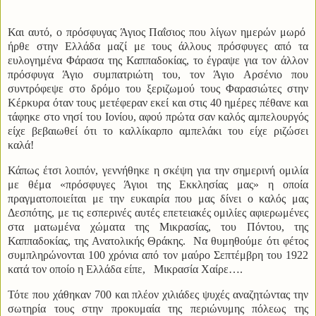
Και αυτό, ο πρόσφυγας Άγιος Παΐσιος που λίγων ημερών μωρό
ήρθε στην Ελλάδα μαζί με τους άλλους πρόσφυγες από τα
ευλογημένα Φάρασα της Καππαδοκίας, το έγραψε για τον άλλον
πρόσφυγα Άγιο συμπατριώτη του, τον Άγιο Αρσένιο που
συντρόφεψε στο δρόμο του ξεριζωμού τους Φαρασιώτες στην
Κέρκυρα όταν τους μετέφεραν εκεί και στις 40 ημέρες πέθανε και
τάφηκε στο νησί του Ιονίου, αφού πρώτα σαν καλός αμπελουργός
είχε βεβαιωθεί ότι το καλλίκαρπο αμπελάκι του είχε ριζώσει
καλά!
Κάπως έτσι λοιπόν, γεννήθηκε η σκέψη για την σημερινή ομιλία
με θέμα «πρόσφυγες Άγιοι της Εκκλησίας μας» η οποία
πραγματοποιείται με την ευκαιρία που μας δίνει ο καλός μας
Δεσπότης, με τις εσπερινές αυτές επετειακές ομιλίες αφιερωμένες
στα ματωμένα χώματα της Μικρασίας, του Πόντου, της
Καππαδοκίας, της Ανατολικής Θράκης.
Να θυμηθούμε ότι φέτος
συμπληρώνονται 100 χρόνια από τον μαύρο Σεπτέμβρη του 1922
κατά τον οποίο η Ελλάδα είπε,
Μικρασία Χαίρε….
Τότε που χάθηκαν 700 και πλέον χιλιάδες ψυχές αναζητώντας την
σωτηρία τους στην προκυμαία της περιώνυμης πόλεως της