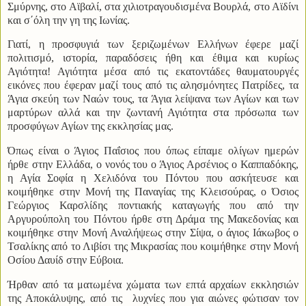
Σμύρνης, στο Αϊβαλί, στα χιλιοτραγουδισμένα Βουρλά, στο Αϊδίνι
και σ΄όλη την γη της Ιωνίας.
Γιατί, η προσφυγιά των ξεριζωμένων Ελλήνων έφερε μαζί
πολιτισμό, ιστορία, παραδόσεις ήθη και έθιμα και κυρίως
Αγιότητα! Αγιότητα μέσα από τις εκατοντάδες θαυματουργές
εικόνες που έφεραν μαζί τους από τις αλησμόνητες Πατρίδες, τα
Άγια σκεύη των Ναών τους, τα Άγια λείψανα των Αγίων και των
μαρτύρων αλλά και την ζωντανή Αγιότητα στα πρόσωπα των
προσφύγων Αγίων της εκκλησίας μας.
Όπως είναι ο Άγιος Παΐσιος που όπως είπαμε ολίγων ημερών
ήρθε στην Ελλάδα, ο νονός του ο Άγιος Αρσένιος ο Καππαδόκης,
η Αγία Σοφία η Χελιδόνα του Πόντου που ασκήτευσε και
κοιμήθηκε στην Μονή της Παναγίας της Κλεισούρας, ο Όσιος
Γεώργιος Καρσλίδης ποντιακής καταγωγής που από την
Αργυρούπολη του Πόντου ήρθε στη Δράμα της Μακεδονίας και
κοιμήθηκε στην Μονή Αναλήψεως στην Σίψα, ο άγιος Ιάκωβος ο
Τσαλίκης από το Λιβίσι της Μικρασίας που κοιμήθηκε στην Μονή
Οσίου Δαυίδ στην Εύβοια.
Ήρθαν από τα ματωμένα χώματα των επτά αρχαίων εκκλησιών
της Αποκάλυψης, από τις
λυχνίες που για αιώνες φώτισαν τον