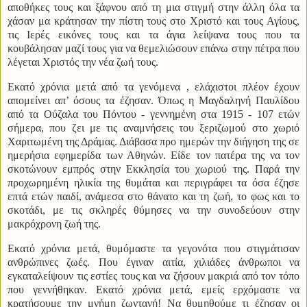
αποθήκες τους και ξάφνου από τη μια στιγμή στην άλλη όλα τα
χάσαν μα κράτησαν την πίστη τους στο Χριστό και τους Αγίους,
τις Ιερές εικόνες τους και τα άγια λείψανα τους που τα
κουβάλησαν μαζί τους για να θεμελιώσουν επάνω στην πέτρα που
λέγεται Χριστός την νέα ζωή τους.
Εκατό χρόνια μετά από τα γενόμενα , ελάχιστοι πλέον έχουν
απομείνει απ’ όσους τα έζησαν. Όπως η Μαγδαληνή Παυλίδου
από τα Ούζαλα του Πόντου - γεννημένη στα 1915 - 107 ετών
σήμερα, που ζει με τις αναμνήσεις του ξεριζωμού στο χωριό
Χαριτωμένη της Δράμας. Διάβασα προ ημερών την διήγηση της σε
ημερήσια εφημερίδα των Αθηνών. Είδε τον πατέρα της να τον
σκοτώνουν εμπρός στην Εκκλησία του χωριού της. Παρά την
προχωρημένη ηλικία της θυμάται και περιγράφει τα όσα έζησε
επτά ετών παιδί, ανάμεσα στο θάνατο και τη ζωή, το φως και το
σκοτάδι, με τις σκληρές θύμησες να την συνοδεύουν στην
μακρόχρονη ζωή της.
Εκατό χρόνια μετά, θυμόμαστε τα γεγονότα που στιγμάτισαν
ανθρώπινες ζωές. Που έγιναν αιτία, χιλιάδες άνθρωποι να
εγκαταλείψουν τις εστίες τους και να ζήσουν μακριά από τον τόπο
που γεννήθηκαν. Εκατό χρόνια μετά, εμείς ερχόμαστε να
κρατήσουμε την μνήμη ζωντανή! Να θυμηθούμε τι έζησαν οι