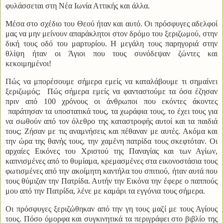
φυλάσσεται στη Νέα Ιωνία Αττικής και άλλα.
Μέσα στο σχέδιο του Θεού ήταν και αυτό. Οι πρόσφυγες αδελφοί
μας να μην μείνουν απαράκλητοι στον δρόμο του ξεριζωμού, στην
δική τους οδό του μαρτυρίου. Η μεγάλη τους παρηγοριά στην
θλίψη ήταν οι Άγιοι που τους συνόδεψαν ζώντες και
κεκοιμημένοι!
Πώς να μπορέσουμε σήμερα εμείς να καταλάβουμε τι σημαίνει
ξεριζωμός;
Πώς σήμερα εμείς να φανταστούμε τα όσα έζησαν
πριν από 100 χρόνους οι άνθρωποι που εκόντες άκοντες
παράτησαν τα υποστατικά τους, τα χωράφια τους, το έχει τους για
να σωθούν από τον όλεθρο της καταστροφής αυτοί και τα παιδιά
τους; Ζήσαν με τις αναμνήσεις και πέθαναν με αυτές. Ακόμα και
την ώρα της θανής τους, την χαμένη πατρίδα τους σκεφτόταν. Οι
αρχαίες Εικόνες του Χριστού της Παναγίας και των Αγίων,
καπνισμένες από το θυμίαμα, κρεμασμένες στα εικονοστάσια τους
φωτισμένες από την ακοίμητη καντήλα του σπιτιού, ήταν αυτά που
τους θύμιζαν την Πατρίδα. Αυτήν την Εικόνα την έφερε ο παππούς
μου από την Πατρίδα, λένε με καμάρι τα εγγόνια τους σήμερα.
Οι πρόσφυγες ξεριζώθηκαν από την γη τους μαζί με τους Αγίους
τους. Πόσο όμορφα και συγκινητικά τα περιγράφει στο βιβλίο της