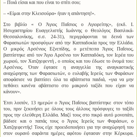
– Ποιά είσαι και που είναι το σπίτι σου;
– «Είμαι στην Κλεισούρα» ήταν η απάντηση!».
Στο βιβλίο « Ο Άγιος Παΐσιος ο Αγιορείτης», (εκδ. Ι.
Ησυχαστηρίου Ευαγγελιστής Ιωάννης ο Θεολόγος Βασιλικά-
Θεσσαλονίκης, σ.σ. 24-31), περιγράφονται τα δεινά των
Φαρασιωτών προσφύγων από την Καππαδοκία προς την Ελλάδα.
Ο μικρός Αρσένιος Εζνεπίδης, ο μετέπειτα Άγιος Παΐσιος,
βαπτίστηκε από τον Άγιο Αρσένιο τον Καππαδόκη, τον Ιερέα του
χωριού, τον Χατζηεφεντή , ο οποίος και του έδωσε το όνομά του:
Αρσένιος. Όταν έφτασε η αναγγελία της αναγκαστικής
αναχώρησης των Φαρασιωτών, ο ευλαβής Ιερεύς των Φαράσων
αποφάσισε να βαπτίσει όλα τα αβάπτιστα παιδιά, «για να μην
πεθάνει κανένα αβάπτιστο στο μακρινό ταξίδι που είχαν να
κάνουν».
Έτσι λοιπόν, 13 ημερών ο Άγιος Παΐσιος βαπτίστηκε στον τόπο
του, πριν ξεκινήσει με όλους τους άλλους πρόσφυγες το ταξίδι
προς την ελεύθερη Ελλάδα. Μαζί τους στο πικρό αυτό μονοπάτι,
βάδισε και ο παπάς τους ο Άγιος Ιερεύς των Φαράσων, ο
Χατζηεφεντής! Τους είχε προειδοποιήσει για την αναχώρησή του
στον ουρανό σαράντα ημέρες αφότου έφτασαν στην Κέρκυρα.