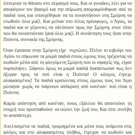
έσπερναν το θάνατο στο πέρασμά τους. Και οι γυναίκες λέει για να
αποφύγουν τον βιασμό και την ατίμωση απομακρύνθηκαν από τα
παιδιά τους και υποσχέθηκαν να τα συναντήσουν στη Σμύρνη να
ενωθούν όλοι μαζί. Και μείναν στο τέλος πρόσφυγες, ο Άγιος, τα
παιδιά και οι γέροντες να οδεύσουν προς την Σμύρνη, στον τόπο
που θα συναντιόνταν ξανά όλοι μαζί. Η συνάντηση τους ήταν στην
Πούντα, συνοικία της Σμύρνης.
Όταν έφτασαν στην Σμύρνη είχε
νυχτώσει. Πλέον το κιβούρι του
Αγίου το σήκωναν τα μικρά παιδιά στους ώμους τους τρέχοντας να
σωθούν μέσα από τη φλεγόμενη Σμύρνη που οι σφαγείς της, είχαν
πυρπολήσει. Ξάφνου όμως τα μικρά παιδιά διαπίστωσαν πως δεν
ήξεραν προς τα πού είναι η Πούντα! Ο κόσμος έτρεχε
αλαφιασμένος! Τα παιδιά κρατώντας στους ώμους τους τον Άγιο
ρώταγαν χωρίς να παίρνουν απόκριση από κανέναν: πού είναι η
Πούντα;
Καμία απάντηση από κανέναν, ποιος εξάλλου θα απαντούσε τη
στιγμή που προσπαθούσε να σώσει την ζωή του; Και τότε συνέβη
το αναπάντεχο.
Απελπισμένα τα παιδιά, τρομαγμένα και μόνα τους ανάμεσα στις
φλόγες και στο αλαφιασμένος πλήθος, έτρεχαν να σωθούν και