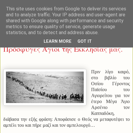
This site uses cookies from Google to deliver its services
and to analyze traffic. Your IP address and user-agent are
shared with Google along with performance and security
metrics to ensure quality of service, generate usage
statistics, and to detect and address abuse.
Κυριακή 22 Μαΐου 2022
LEARN MORE
GOT IT
Πρόσφυγες Άγιοι της Εκκλησίας μας.
Πριν λίγο καιρό,
στο βιβλίο του
Οσίου Γέροντος
Παϊσίου του
Αγιορείτου για τον
έτερο Μέγα Άγιο
Αρσένιο τον
Καππαδόκη,
διάβασα την εξής φράση: Αποφάσισε ο Θεός να μεταφυτέψει το
αμπέλι του και πήρε μαζί και τον αμπελουργό…