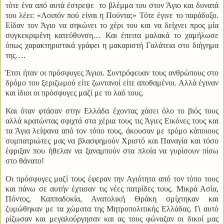
τότε ένα από αυτά έστρεψε
το βλέμμα του στον Άγιο και δυνατά
του λέει: «Λοιπόν πού είναι η Πούντα;» Τότε έγινε το παράδοξο.
Είδαν τον Άγιο να σηκώνει το χέρι του και να δείχνει προς μία
συγκεκριμένη κατεύθυνση… Και έπειτα μαλακά το χαμήλωσε
όπως χαρακτηριστικά γράφει η μακαριστή Γαλάτεια στο διήγημα
της….
Έτσι ήταν οι πρόσφυγες Άγιοι. Συντρόφευαν τους ανθρώπους στο
δρόμο του ξεριζωμού είτε ζωντανοί είτε αποθαμένοι. Αλλά έγιναν
και ίδιοι οι πρόσφυγες μαζί με το λαό τους.
Και όταν φτάσαν στην Ελλάδα έχοντας χάσει όλο το βιός τους
αλλά κρατώντας σφιχτά στα χέρια τους τις Άγιες Εικόνες τους και
τα Άγια λείψανα από τον τόπο τους, άκουσαν με τρόμο κάποιους
συμπατριώτες μας να βλασφημούν Χριστό και Παναγία και τόσο
έφριξαν που ήθελαν να ξαναμπούν στα πλοία να γυρίσουν πίσω
στο θάνατο!
Οι πρόσφυγες μαζί τους έφεραν την Αγιότητα από τον τόπο τους
και πάνω σε αυτήν έχτισαν τις νέες πατρίδες τους. Μικρά Ασία,
Πόντος, Καππαδοκία, Ανατολική Θράκη σμίχτηκαν και
ζυμώθηκαν με τα χώματα της Μητροπολιτικής Ελλάδας. Γι αυτό
ρίζωσαν και μεγαλούργησαν και ας τους φώναζαν οι δικοί μας