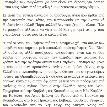
μαρτυρίες των ανθρώπων για όσα είδαν και έζησαν, για όσα τα
μάτια τους είδαν αλλά τα χείλη δυσκολεύονται να περιγράψουν….
Σε αυτή την εθνική τραγωδία οι πρόσφυγες Άγιοι που ήρθαν από
την Μικρασία, τον Πόντο, την Καππαδοκία και την Ανατολική
Θράκη είναι πολλοί! Πάρα πολλοί! Δεν τους ξέρουμε όλους. Πώς
θα μπορούσε άλλωστε να γίνει αυτό! Εμείς μπορεί να μην τους
γνωρίζουμε, όμως τους ξέρει καλά ο Θεός!
Αυτοί οι Άγιοι που βγήκαν από τα ευλογημένα χώματα αυτών των
πατρίδων που σήμερα εμείς αποκαλούμε αλησμόνητες. Ναι! Είναι
αλησμόνητες αλλά ταυτόχρονα, αλησμόνητα είναι και τα όσα
έζησαν οι πρόσφυγες αυτών των πατρίδων πριν ακριβώς 100
χρόνια. Και την αγιότητα αυτών των Πατρίδων μαρτυρά όχι μόνο
η παρουσία των προσφύγων Αγίων που ήρθαν ζώντες στην
Ελλάδα και αναπαύθηκαν σε αυτήν, αλλά και των στεφανηφόρων
ηρώων της Θριαμβεύουσας Εκκλησίας τα αγιασμένα λείψανα των
οποίων, κάποια εξ αυτών άφθαρτα, μετέφεραν οι πρόσφυγες από
εκείνους τους Αγίους Τόπους στην Ελλάδα, όπως του Αγίου
Γρηγορίου από την Καρβάλη της Καππαδοκίας στην Νέα Καρβάλη
της Καβάλας, του Αγίου Ιωάννη του Ρώσου από το Προκόπι της
Καππαδοκίας στο Νέο Προκόπι της Εύβοιας, του Αγίου Γεωργίου
του Νεαπολίτη από το Νεβ Σεχίρ της Μικράς Ασίας πού