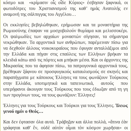
κόσμο και «κρίμασιν οἷς οἶδε Κύριος» έσβησαν ξαφνικά, οι
φωτοδότρες του Χριστιανισμού της καθ’ ημάς Ανατολής εν
αναμονή της σάλπιγγας του Αγγέλου…
Οι εκκλησίες βεβηλώθηκαν, ερήμωσαν και τα μοναστήρια της
Ρωμιοσύνης έπαψαν να μοσχοβολούν θυμίαμα και μελισσοκέρι.
Οι ψαλμωδίες των αρχαίων μοναστών σίγησαν, τα σήμαντρα
νεκρώθηκαν. Τα αρχοντικά των ανθρώπων, παρέμειναν πίσω για
να δεχθούν άλλους νοικοκυραίους που έφυγαν ανταλλάξιμοι από
την Ελλάδα και πήγαν στις επαύλεις των Ελλήνων βρήκαν τα
κλειδιά κάτω από τις πόρτες και μπήκαν μέσα. Και οι άρχοντες της
Μικρασίας που τα άφησαν πίσω, τα πατρογονικά αρχοντικά τους,
βρέθηκαν ξάφνου σε προσφυγικούς καταυλισμούς σε σκηνές και
παραπήγματα με κάποιους Έλληνες να τους φωνάζουν Τούρκους
στην Ελλάδα, υποτιμητικά και ταπεινωτικά,
αυτούς
που
υπερήφανοι άκουγαν τους Τούρκους που τους έδιωξαν από τη γη
των προγόνων τους, να τους φωνάζουν: Έλληνες!
Έλληνες για τους Τούρκους και Τούρκοι για τους Έλληνες.
Ίλεως
γενού ημίν ο Θεός…
Και δεν έφτασαν όλα αυτά. Τράβηξαν και άλλα πολλά, «ἅτινα ἐὰν
γράφηται καθ' ἕν, οὐδὲ αὐτὸν οἶμαι τὸν κόσμον χωρῆσαι» οι