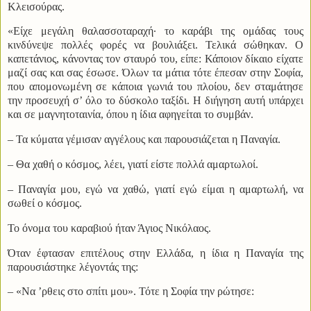
Κλεισούρας.
«Είχε μεγάλη θαλασσοταραχή· το καράβι της ομάδας τους
κινδύνεψε πολλές φορές να βουλιάξει. Τελικά σώθηκαν. Ο
καπετάνιος, κάνοντας τον σταυρό του, είπε: Κάποιον δίκαιο είχατε
μαζί σας και σας έσωσε. Όλων τα μάτια τότε έπεσαν στην Σοφία,
που απομονωμένη σε κάποια γωνιά του πλοίου, δεν σταμάτησε
την προσευχή σ’ όλο το δύσκολο ταξίδι. Η διήγηση αυτή υπάρχει
και σε μαγνητοταινία, όπου η ίδια αφηγείται το συμβάν.
– Τα κύματα γέμισαν αγγέλους και παρουσιάζεται η Παναγία.
– Θα χαθή ο κόσμος, λέει, γιατί είστε πολλά αμαρτωλοί.
– Παναγία μου, εγώ να χαθώ, γιατί εγώ είμαι η αμαρτωλή, να
σωθεί ο κόσμος.
Το όνομα του καραβιού ήταν Άγιος Νικόλαος.
Όταν έφτασαν επιτέλους στην Ελλάδα, η ίδια η Παναγία της
παρουσιάστηκε λέγοντάς της:
– «Να ’ρθεις στο σπίτι μου». Τότε η Σοφία την ρώτησε: