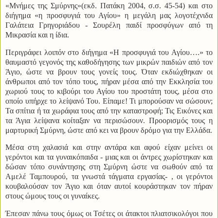
«Μνήμες της Σμύρνης»(εκδ. Πατάκη 2004, σ.σ. 45-54) και στο
διήγημα «η προσφυγιά του Αγίου» η μεγάλη μας λογοτέχνιδα
Γαλάτεια Γρηγοριάδου - Σουρέλη παιδί προσφύγων από τη
Μικρασία και η ίδια.
Περιγράφει λοιπόν στο διήγημα «Η προσφυγιά του Αγίου….» το
θαυμαστό γεγονός της καθοδήγησης των μικρών παιδιών από τον
Άγιο, ώστε να βρουν τους γονείς τους. Όταν εκδιώχθηκαν οι
άνθρωποι από τον τόπο τους, πήραν μέσα από την Εκκλησία του
χωριού τους το κιβούρι του Αγίου του προστάτη τους, μέσα στο
οποίο υπήρχε το λείψανό Του. Είπαμε! Τι μπορούσαν να σώσουν;
Τα σπίτια ή τα χωράφια τους από την καταστροφή; Τις Εικόνες και
τα Άγια λείψανα κοίταξαν να περισώσουν. Προορισμός τους η
μαρτυρική Σμύρνη, ώστε από κει να βρουν δρόμο για την Ελλάδα.
Μέσα στη χαλασιά και στην αντάρα και αφού είχαν μείνει οι
γερόντοι και τα γυναικόπαιδα - μιας και οι άντρες χωρίστηκαν και
δώσαν τόπο συνάντησης στη Σμύρνη ώστε να σωθούν από τα
Αμελέ Ταμπουρού, τα γνωστά τάγματα εργασίας- , οι γερόντοι
κουβαλούσαν τον Άγιο και όταν αυτοί κουράστηκαν τον πήραν
στους ώμους τους οι γυναίκες.
Έπεσαν πάνω τους όμως οι Τσέτες οι άτακτοι πλιατσικολόγοι που