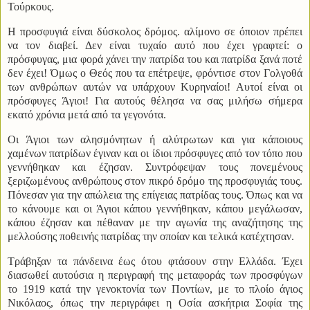
Τούρκους.
Η προσφυγιά είναι δύσκολος δρόμος. αλίμονο σε όποιον πρέπει
να τον διαβεί. Δεν είναι τυχαίο αυτό που έχει γραφτεί: ο
πρόσφυγας, μια φορά χάνει την πατρίδα του και πατρίδα ξανά ποτέ
δεν έχει! Όμως ο Θεός που τα επέτρεψε, φρόντισε στον Γολγοθά
των ανθρώπων αυτών να υπάρχουν Κυρηναίοι! Αυτοί είναι οι
πρόσφυγες Άγιοι! Για αυτούς θέλησα να σας μιλήσω σήμερα
εκατό χρόνια μετά από τα γεγονότα.
Οι Άγιοι των αλησμόνητων ή αλύτρωτων και για κάποιους
χαμένων πατρίδων έγιναν και οι ίδιοι πρόσφυγες από τον τόπο που
γεννήθηκαν και έζησαν. Συντρόφεψαν τους πονεμένους
ξεριζωμένους ανθρώπους στον πικρό δρόμο της προσφυγιάς τους.
Πόνεσαν για την απώλεια της επίγειας πατρίδας τους. Όπως και να
το κάνουμε και οι Άγιοι κάπου γεννήθηκαν, κάπου μεγάλωσαν,
κάπου έζησαν και πέθαναν με την αγωνία της αναζήτησης της
μελλούσης ποθεινής πατρίδας την οποίαν και τελικά κατέχτησαν.
Τράβηξαν τα πάνδεινα έως ότου φτάσουν στην Ελλάδα. Έχει
διασωθεί αυτούσια η περιγραφή της μεταφοράς των προσφύγων
το 1919 κατά την γενοκτονία των Ποντίων, με το πλοίο άγιος
Νικόλαος, όπως την περιγράφει η Οσία ασκήτρια Σοφία της