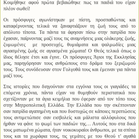
Κοιμήθηκε αφού πρώτα βεβαιώθηκε πως τα παιδιά του είχαν
πλέον σωθεί!
Οι πρόσφυγες αγωνίστηκαν με πίστη, προσπαθώντας και
καταφέρνοντας τελικά να ξαναφτιάξουν τη ζωή τους από το
απόλυτο τίποτα. Τα πάντα τα άφησαν πίσω στην πατρίδα που
έχασαν, παίρνοντας μαζί τους τις αναμνήσεις μιας ολάκερης ζωής,
ζυμωμένες
με προσευχές, θυμιάματα και ψαλμωδίες μιας
αγιασμένης ζωής σε αγιασμένα χώματα! Ο Θεός τελικά όπως ο
ίδιος θέλησε έτσι και έγινε. Οι πρόσφυγες Άγιοι της Εκκλησίας
μας, παρηγόρησαν τους ανθρώπους στο δράμα του ξεριζωμού
τους. Τους συνόδευσαν στον Γολγοθά τους και έμειναν για πάντα
μαζί τους.
Στις ιστορίες που διηγούνταν στα εγγόνια τους οι γιαγιάδες τα
επόμενα χρόνια, πάντα είχαν να θυμηθούν περιστατικά που
σχετίζονταν με τα άγια κειμήλια που έφεραν από τον τόπο τους
στην Μητροπολιτική Ελλάδα. Την Ελλάδα που την σκέπτονταν
σαν πατρίδα αγαπημένη και που δυστυχώς σε κάποιες περιπτώσεις
τους αντιμετώπισε σαν εισβολείς και μάλιστα αλλόφυλους που
ήρθαν να φάνε το ψωμί των παιδιών της… Αυτούς που στα δικά
τους ματωμένα χώματα, ήταν νοικοκυραίοι άνθρωποι, με τα σπίτια
τους και τα χωράφια τους, τις γεμάτες με του Θεού τ’ αγαθά