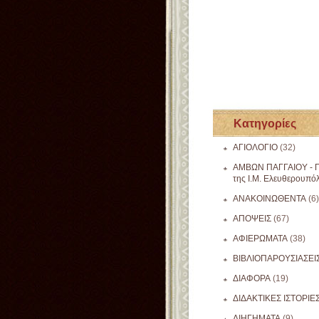
Κατηγορίες
ΑΓΙΟΛΟΓΙΟ
(32)
ΑΜΒΩΝ ΠΑΓΓΑΙΟΥ - Π
της Ι.Μ. Ελευθερουπό
ΑΝΑΚΟΙΝΩΘΕΝΤΑ
(6)
ΑΠΟΨΕΙΣ
(67)
ΑΦΙΕΡΩΜΑΤΑ
(38)
ΒΙΒΛΙΟΠΑΡΟΥΣΙΑΣΕΙ
ΔΙΑΦΟΡΑ
(19)
ΔΙΔΑΚΤΙΚΕΣ ΙΣΤΟΡΙΕ
ΔΙΗΓΗΜΑΤΑ
(9)