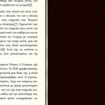
808
[4]
από πτωχούς γονείς, τον
υ εργάζονταν ως γεωργοί
[5]
.
ικία, στην ηλικία των οκτώ ετών
αν ο αδελφός του και η αδελφή
ε στην υπηρεσία ενός Τούρκου
ως ιπποκόμος
[7]
. Σημειωτέον πως
αλή του υπηρεσία προς αυτόν και
ρησκευτικά του καθήκοντα και να
λούσε τον Γεώργιο με τουρκικό
ομένο την εποχή εκείνη, μιας και
νούς τούς έδιναν μουσουλμανικό
ν»
[9]
. Αυτό είχε ως συνέπεια οι
ος ήταν μουσουλμάνος και όχι
ριμένο Τούρκο, ο Γεώργιος είχε
κόντων. Το 1836 αρραβωνιάστηκε
προτροπή μιας θείας της, η οποία
πληροφορήθηκε αυτό το γεγονός,
ουλμάνος, λόγω του ονόματος που
ν κατέδωσε ως πρώην μουσουλμάνο
 που τον είχε στην υπηρεσία του,
, καθώς και την πιστοποίηση πως
, αφού πρώτα καταγράφτηκε ως