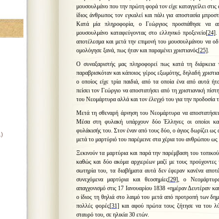
μουσουλμάνο που την πρώτη φορά τον είχε καταγγείλει στις
ίδιος άνθρωπος τον εγκαλεί και πάλι για αποστασία μπροσ
Κατά μία πληροφορία, ο Γεώργιος προσπάθησε να α
μουσουλμάνο καταφεύγοντας στο ελληνικό προξενείο
[24]
.
αποτέλεσμα και μετά την επιμονή του μουσουλμάνου να οδη
ομολόγησε ξανά, πως ήταν και παραμένει χριστιανός
[25]
.
Ο συναξαριστής μας πληροφορεί πως κατά τη διάρκεια 
παραβρισκόταν και κάποιος γέρος εξωμότης, δηλαδή χριστια
ο οποίος είχε τρία παιδιά, από τα οποία ένα από αυτά ήτ
πείσει τον Γεώργιο να αποστατήσει από τη χριστιανική πίστ
του Νεομάρτυρα αλλά και τον έλεγχό του για την προδοσία τ
Μετά τη σθεναρή άρνηση του Νεομάρτυρα να αποστατήσει 
Μέσα στη φυλακή υπάρχουν δύο Έλληνες οι οποίοι και
φυλάκισής του. Στον έναν από τους δύο, ο άγιος δωρίζει ως
1)
μετά το μαρτύριό του παρέμεινε στα χέρια του ανθρώπου ως
Ξεκινούν τα μαρτύρια και παρά την παρέμβαση του τοπικο
καθώς και δύο ακόμα αρχιερέων μαζί με τους προύχοντες τ
σωτηρία του, τα διαβήματα αυτά δεν έφεραν κανένα αποτ
συνεχόμενα μαρτύρια και θεοσημίες
[29]
, ο Νεομάρτυρα
απαγχονισμό στις 17 Ιανουαρίου 1838 «ημέραν Δευτέραν κα
ο ίδιος τη θηλιά στο λαιμό του μετά από προτροπή των δη
πολλές φορές
[31]
και αφού πρώτα τους ζήτησε να του λύσ
σταυρό του, σε ηλικία 30 ετών.