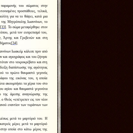
ς παραμονής του σώματος στην
ντονισμένες προσπάθειες, τελικά,
λίτη για να το θάψει, κατά μια
ο της Μητρόπολης Ιωαννίνων, το
ν
[33]
. Το σώμα μεταφέρθηκε στον
όπου, μετά τον ευπρεπισμό του,
ν, Άρτης και Γρεβενών και στη
 Βήματος
[34]
.
αννίνων Ιωακείμ κάλεσε πριν από
 και αγιογράφος και του ζήτησε
τόταν στο νεκροκρέβατο και στη
νδειξη διαπίστωσης της αγιότητας
φού το πρώτο θαυμαστό γεγονός
ράφου της εικόνας του, η οποία
ρώτα ακουμπήσει τα χέρια του στο
του αγίου και θαυμαστά γεγονότα
ο της άμεσης αναγνώρισης της
ι ο Θεός «επέτρεπεν εις τον νέον
ανού εναντίον των τυράννων των
αμέσως μετά το μαρτύριό του. Η
κατρείς μέρες μετά το μαρτύριό
 στην οποία στο κάτω μέρος της