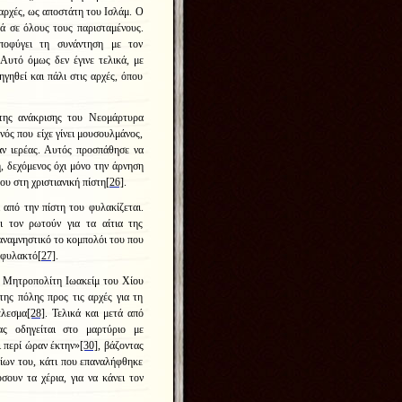
 αρχές, ως αποστάτη του Ισλάμ. Ο
τά σε όλους τους παρισταμένους.
ποφύγει τη συνάντηση με τον
 Αυτό όμως δεν έγινε τελικά, με
γηθεί και πάλι στις αρχές, όπου
της ανάκρισης του Νεομάρτυρα
νός που είχε γίνει μουσουλμάνος,
αν ιερέας. Αυτός προσπάθησε να
η, δεχόμενος όχι μόνο την άρνηση
ου στη χριστιανική πίστη
[26]
.
από την πίστη του φυλακίζεται.
 τον ρωτούν για τα αίτια της
 αναμνηστικό το κομπολόι του που
 φυλακτό
[27]
.
ύ Μητροπολίτη Ιωακείμ του Χίου
ης πόλης προς τις αρχές για τη
έλεσμα
[28]
. Τελικά και μετά από
ς οδηγείται στο μαρτύριο με
ι περί ώραν έκτην»
[30]
, βάζοντας
μίων του, κάτι που επαναλήφθηκε
ουν τα χέρια, για να κάνει τον