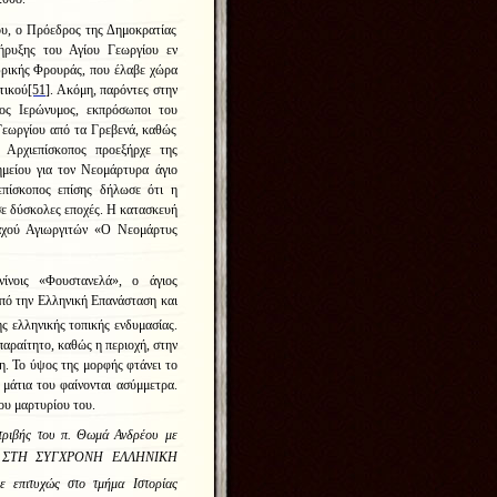
ου, ο Πρόεδρος της Δημοκρατίας
ρυξης του Αγίου Γεωργίου εν
ρικής Φρουράς, που έλαβε χώρα
τικού
[51]
. Ακόμη, παρόντες στην
ος Ιερώνυμος, εκπρόσωποι του
Γεωργίου από τα Γρεβενά, καθώς
 Αρχιεπίσκοπος προεξήρχε της
μείου για τον Νεομάρτυρα άγιο
πίσκοπος επίσης δήλωσε ότι η
ε δύσκολες εποχές. Η κατασκευή
αχού Αγιωργιτών «Ο Νεομάρτυς
ίνοις «Φουστανελά», ο άγιος
από την Ελληνική Επανάσταση και
ς ελληνικής τοπικής ενδυμασίας.
παραίτητο, καθώς η περιοχή, στην
η. Το ύψος της μορφής φτάνει το
 μάτια του φαίνονται ασύμμετρα.
ου μαρτυρίου του.
ατριβής του π. Θωμά Ανδρέου με
Ν
ΣΤΗ ΣΥΓΧΡΟΝΗ ΕΛΛΗΝΙΚΗ
επιτυχώς στο τμήμα Ιστορίας