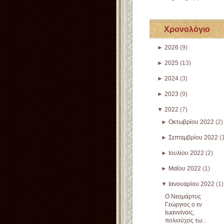
Χρονολόγιο
►
2026
(9)
►
2025
(13)
►
2024
(3)
►
2023
(9)
▼
2022
(7)
►
Οκτωβρίου 2022
(2)
►
Σεπτεμβρίου 2022
(
►
Ιουλίου 2022
(2)
►
Μαΐου 2022
(1)
▼
Ιανουαρίου 2022
(1)
Ο Νεομάρτυς
Γεώργιος ο εν
Ιωαννίνοις,
πολιούχος τω...