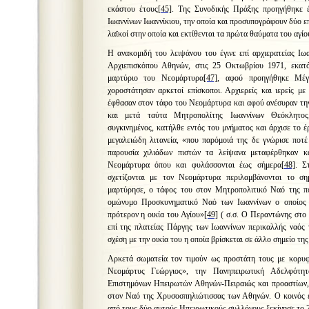
εκάστου έτους
[45]
. Της Συνοδικής Πράξης προηγήθηκε 
Ιωαννίνων Ιωαννίκιου, την οποία και προσυπογράφουν δύο επ
λαϊκοί στην οποία και εκτίθενται τα πρώτα θαύματα του αγίο
Η ανακομιδή του λειψάνου του έγινε επί αρχιερατείας Ιωα
Αρχιεπισκόπου Αθηνών, στις 25 Οκτωβρίου 1971, εκατό
μαρτύριο του Νεομάρτυρα
[47]
, αφού προηγήθηκε Μέγ
χοροστάτησαν αρκετοί επίσκοποι. Αρχιερείς και ιερείς με
έφθασαν στον τάφο του Νεομάρτυρα και αφού ανέσυραν τη
και μετά ταύτα Μητροπολίτης Ιωαννίνων Θεόκλητος
συγκινημένος, κατήλθε εντός του μνήματος και άρχισε το 
μεγαλειώδη λιτανεία, «που παρόμοιά της δε γνώρισε ποτ
παρουσία χιλιάδων πιστών τα λείψανα μεταφέρθηκαν κ
Νεομάρτυρα όπου και φυλάσσονται έως σήμερα
[48]
. Σ
σχετίζονται με τον Νεομάρτυρα περιλαμβάνονται το σ
μαρτύρησε, ο τάφος του στον Μητροπολιτικό Ναό της π
ομώνυμο Προσκυνηματικό Ναό των Ιωαννίνων ο οποίος 
πρότερον η οικία του Αγίου»
[49]
( σ.σ. Ο Περαντώνης στο 
επί της πλατείας Πάργης των Ιωαννίνων περικαλλής ναός 
σχέση με την οικία του η οποία βρίσκεται σε άλλο σημείο τη
Αρκετά σωματεία τον τιμούν ως προστάτη τους με κορυφ
Νεομάρτυς Γεώργιος
», την
Πανηπειρωτική Αδελφότ
Επιστημόνων Ηπειρωτών Αθηνών-Πειραιώς και προαστίων
στον Ναό της Χρυσοσπηλιώτισσας των Αθηνών. Ο κοινός ε
από τους δύο αυτούς Ηπειρωτικούς συλλόγους ξεκίνησε το 