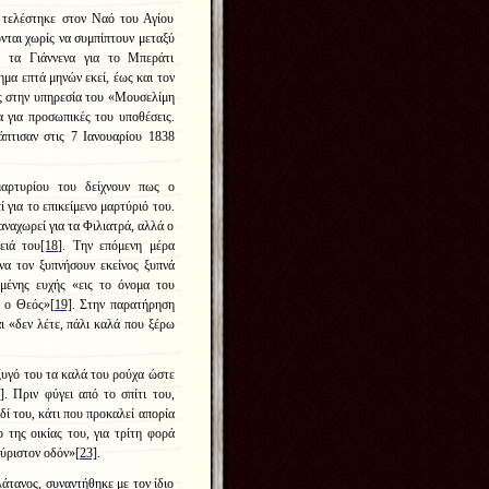
 τελέστηκε στον Ναό του Αγίου
νται χωρίς να συμπίπτουν μεταξύ
 τα Γιάννενα για το Μπεράτι
ημα επτά μηνών εκεί, έως και τον
ς στην υπηρεσία του «Μουσελίμη
α για προσωπικές του υποθέσεις.
άπτισαν στις 7 Ιανουαρίου 1838
μαρτυρίου του δείχνουν πως ο
 για το επικείμενο μαρτύριό του.
αναχωρεί για τα Φιλιατρά, αλλά ο
ειά του
[18]
. Την επόμενη μέρα
να τον ξυπνήσουν εκείνος ξυπνά
ωμένης ευχής «εις το όνομα του
ι ο Θεός»
[19]
. Στην παρατήρηση
αι «δεν λέτε, πάλι καλά που ξέρω
ζυγό του τα καλά του ρούχα ώστε
]
. Πριν φύγει από το σπίτι του,
δί του, κάτι που προκαλεί απορία
ο της οικίας του, για τρίτη φορά
γύριστον οδόν»
[23]
.
λάτανος, συναντήθηκε με τον ίδιο