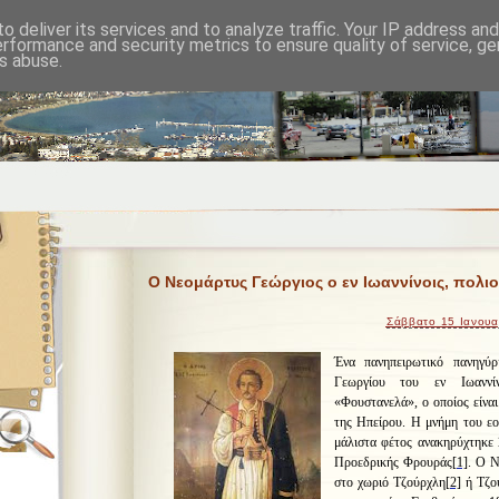
o deliver its services and to analyze traffic. Your IP address an
erformance and security metrics to ensure quality of service, g
s abuse.
Ο Νεομάρτυς Γεώργιος ο εν Ιωαννίνοις, πολι
Σάββατο 15 Ιανουα
Ένα πανηπειρωτικό πανηγύρ
Γεωργίου του εν Ιωαννίν
«Φουστανελά», ο οποίος είνα
της Ηπείρου. Η μνήμη του εο
μάλιστα φέτος ανακηρύχτηκε 
Προεδρικής Φρουράς
[1]
. Ο Ν
στο χωριό Τζούρχλη
[2]
ή Τζο