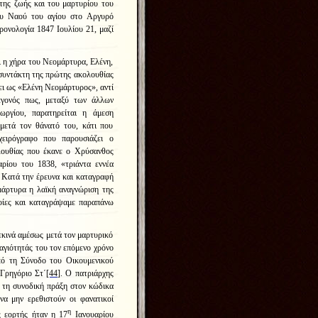
 της ζωής και του μαρτυρίου του
ου Ναού του αγίου στο Αργυρό
ρονολογία 1847 Ιουλίου 21, μαζί
ι η χήρα του Νεομάρτυρα, Ελένη,
 συντάκτη της πρώτης ακολουθίας
ι ως «
Ελένη Νεομάρτυρος
», αντί
γεγονός πως, μεταξύ των άλλων
ργίου, παρατηρείται η άμεση
μετά τον θάνατό του, κάτι που
χειρόγραφο που παρουσιάζει ο
λουθίας που έκανε ο Χρύσανθος
ρίου του 1838, «τριάντα εννέα
. Κατά την έρευνα και καταγραφή
άρτυρα η λαϊκή αναγνώριση της
ποίες και καταγράψαμε παραπάνω
κινά αμέσως μετά τον μαρτυρικό
αγιότητάς του τον επόμενο χρόνο
πό τη Σύνοδο του Οικουμενικού
 Γρηγόριο Στ΄
[44]
. Ο πατριάρχης
 τη συνοδική πράξη στον κώδικα
να μην ερεθιστούν οι φανατικοί
η
ς εορτής ήταν η 17
Ιανουαρίου