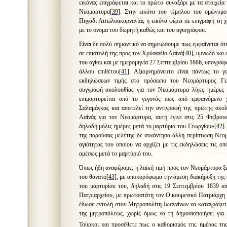
εικόνας επιγράφεται και το πρώτο συναξάρι με τα στοιχεία
Νεομάρτυρα
[39]
. Στην εικόνα του τέμπλου του ομώνυμ
Πηγάδι Αιτωλοακαρνανίας η εικόνα φέρει σε επιγραφή τη χ
με το όνομα του δωρητή καθώς και του αγιογράφου.
Είναι δε πολύ σημαντικό να σημειώσουμε πως εμφαίνεται ότ
σε επιστολή της προς τον Χρύσανθο Λαϊνά
[40]
, υμνωδό και
του αγίου και με ημερομηνία 27 Σεπτεμβρίου 1886, υπογράφε
άλλου επιθέτου
[41]
. Αξιομνημόνευτο είναι πάντως το 
εκδηλώσεων τιμής στο πρόσωπο του Νεομάρτυρος Γεω
συγγραφή ακολουθίας για τον Νεομάρτυρα λίγες ημέρες 
επιμαρτυρείται από το γεγονός πως από εμφαινόμενο 
Σαλαμάγκας και αποτελεί την αντιγραφή της πρώτης ακο
Λαΐνάς για τον Νεομάρτυρα, αυτή έγινε στις 25 Φεβρουα
δηλαδή μόλις ημέρες μετά το μαρτύριο του Γεωργίου»
[42]
της παρούσας μελέτης δε συνάντησα άλλη περίπτωση Νεομ
αγιότητας του οποίου να αρχίζει με τις εκδηλώσεις τις ο
αμέσως μετά το μαρτύριό του.
Όπως ήδη αναφέραμε, η λαϊκή τιμή προς τον Νεομάρτυρα ξε
του θάνατο
[43]
, με αποκορύφωμα την άμεση διακήρυξη της 
του μαρτυρίου του, δηλαδή στις 19 Σεπτεμβρίου 1839 α
Πατριαρχείου, με πρωτοστάτη τον Οικουμενικό Πατριάρχη
έδωσε εντολή στον Μητροπολίτη Ιωαννίνων να καταγράψει
της μητροπόλεως, χωρίς όμως να τη δημοσιοποιήσει για 
Τούρκοι και προσέθετε πως ο καθορισμός της ημέρας τη