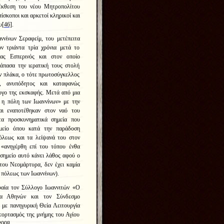
έκθεση του νέου Μητροπολίτου
ίσκοποι και αρκετοί κληρικοί και
υ
[46]
.
ννίνων Σεραφείμ, του μετέπειτα
ν τριάντα τρία χρόνια μετά το
ας Εσπερινός και στον οποίο
 άπασα την ιερατική τους στολή
ν πλάκα, ο τότε πρωτοσύγκελλος
, ανυπόδητος και καταφανώς
έργο της εκσκαφής. Μετά από μια
έ η πόλη των Ιωαννίνων» με την
αι εναποτέθηκαν στον ναό του
τα προσκυνηματικά σημεία που
ημείο όπου κατά την παράδοση
όλεως και τα λείψανά του στον
«ανηγέρθη επί του τόπου ένθα
σημείο αυτό κάνει λάθος αφού ο
του Νεομάρτυρα, δεν έχει καμία
ς πόλεως των Ιωαννίνων)
.
αία τον Σύλλογο Ιωαννιτών «
Ο
ητα Αθηνών
και τον
Σύνδεσμο
,
με πανηγυρική Θεία Λειτουργία
ορτασμός της μνήμης του Αγίου
2008.