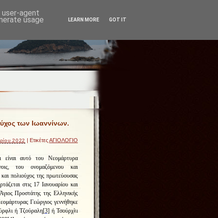
d user-agent
enerate usage
LEARN MORE
GOT IT
ούχος των Ιωαννίνων.
| Ετικέτες
ΑΓΙΟΛΟΓΙΟ
ρίου 2022
ι είναι αυτό του Νεομάρτυρα
οις, του ονομαζόμενου και
ι και πολιούχος της πρωτεύουσας
ρτάζεται στις 17 Ιανουαρίου και
Άγιος Προστάτης της Ελληνικής
εομάρτυρας Γεώργιος γεννήθηκε
ύρφλι ή Τζούραλη
[3]
ή Τσούρχλι