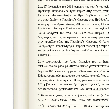
Στις 17 Ιανουαρίου του 2018, ανήμερα της εορτής του αγί
Προκόπης Παυλόπουλος ήταν παρών στην τελετή ανακή
Ιωαννίνοις «Φουστανελά»
[50]
σε Προστάτη Άγιο της Προεδ
στο στρατόπεδο της Προεδρικής Φρουράς στην Ηρώδου Ατ
τελετή ήταν ο Αρχιεπίσκοπος Αθηνών και πάσης Ελλάδ
Συλλόγου Παλαίμαχων Ευζώνων, οι συντοπίτες του Αγίου 
και οι απόγονοι του αγίου που ζουν στον Πειραιά. Ο
Δοξολογίας και της καθιερώσεως του προσκυνηταρίου-μνη
στον προαύλιο χώρο της Προεδρικής Φρουράς. Ο Αρχιε
καθιέρωση του προσκυνηταρίου παρέχει εσωτερική δύναμη σ
του μνημείου έγινε με δαπάνη του Συλλόγου των Απαντ
Γεώργιος».
Στην εικονογραφία του Αγίου Γεωργίου του εν Ιωανν
απεικονίζεται να φορά φουστανέλα, καθώς γεννήθηκε πριν 
ο
έζησε το 19
αιώνα, που η φουστανέλα αποτελούσε μέρος τη
Επίσης, φοράει φέσι με κρόσσια στο κεφάλι, το οποίο ήταν α
οποία έζησε και δραστηριοποιήθηκε, ήταν τουρκοκρατούμεν
1,70 μ.
[52]
και το σαγόνι του έχει σχήμα τριγωνικό, ενώ τα
Στο αριστερό του χέρι κρατάει ένα κλαδί φοίνικα, σύμβολο τ
* Το παρόν κείμενο, αποτελεί τμήμα της Διδακτορικής Δι
θέμα:"
Η ΛΑΤΡΕΥΤΙΚΗ ΤΙΜΗ ΤΩΝ ΝΕΟΜΑΡΤΥΡΩ
ΛΑΪΚΗ ΕΘΙΜΟΤΑΞΙΑ" η οποία υποβλήθηκε και κρίθηκε 