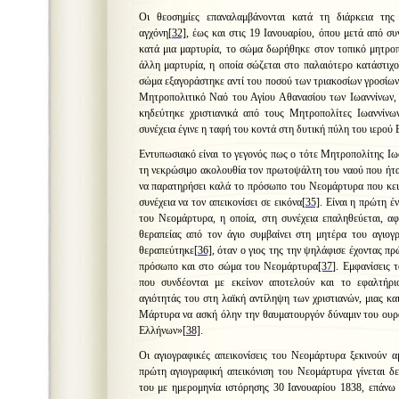
Οι θεοσημίες επαναλαμβάνονται κατά τη διάρκεια τη
αγχόνη
[32]
, έως και στις 19 Ιανουαρίου, όπου μετά από συ
κατά μια μαρτυρία, το σώμα δωρήθηκε στον τοπικό μητροπο
άλλη μαρτυρία, η οποία σώζεται στο παλαιότερο κατάστιχ
σώμα εξαγοράστηκε αντί του ποσού των τριακοσίων γροσίω
Μητροπολιτικό Ναό του Αγίου Αθανασίου των Ιωαννίνων, 
κηδεύτηκε χριστιανικά από τους Μητροπολίτες Ιωαννίνω
συνέχεια έγινε η ταφή του κοντά στη δυτική πύλη του ιερού
Εντυπωσιακό είναι το γεγονός πως ο τότε Μητροπολίτης Ιω
τη νεκρώσιμο ακολουθία τον πρωτοψάλτη του ναού που ήταν
να παρατηρήσει καλά το πρόσωπο του Νεομάρτυρα που κει
συνέχεια να τον απεικονίσει σε εικόνα
[35]
. Είναι η πρώτη έ
του Νεομάρτυρα, η οποία, στη συνέχεια επαληθεύεται, α
θεραπείας από τον άγιο συμβαίνει στη μητέρα του αγιογ
θεραπεύτηκε
[36]
, όταν ο γιος της την ψηλάφισε έχοντας π
πρόσωπο και στο σώμα του Νεομάρτυρα
[37]
. Εμφανίσεις 
που συνδέονται με εκείνον αποτελούν και το εφαλτήρι
αγιότητάς του στη λαϊκή αντίληψη των χριστιανών, μιας κα
Μάρτυρα να ασκή όλην την θαυματουργόν δύναμιν του ουρ
Ελλήνων»
[38]
.
Οι αγιογραφικές απεικονίσεις του Νεομάρτυρα ξεκινούν 
πρώτη αγιογραφική απεικόνιση του Νεομάρτυρα γίνεται δε
του με ημερομηνία ιστόρησης 30 Ιανουαρίου 1838, επάνω