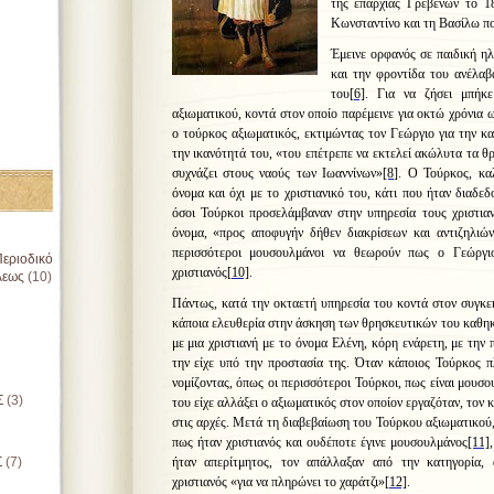
της επαρχίας Γρεβενών το 1
Κωνσταντίνο και τη Βασίλω πο
Έμεινε ορφανός σε παιδική ηλ
και την φροντίδα του ανέλαβ
του
[6]
. Για να ζήσει μπήκ
αξιωματικού, κοντά στον οποίο παρέμεινε για οκτώ χρόνια 
ο τούρκος αξιωματικός, εκτιμώντας τον Γεώργιο για την κ
την ικανότητά του, «του επέτρεπε να εκτελεί ακώλυτα τα θ
συχνάζει στους ναούς των Ιωαννίνων»
[8]
. Ο Τούρκος, κα
όνομα και όχι με το χριστιανικό του, κάτι που ήταν διαδεδ
όσοι Τούρκοι προσελάμβαναν στην υπηρεσία τους χριστια
όνομα, «προς αποφυγήν δήθεν διακρίσεων και αντιζηλιώ
περισσότεροι μουσουλμάνοι να θεωρούν πως ο Γεώργι
εριοδικό
χριστιανός
[10]
.
λεως
(10)
Πάντως, κατά την οκταετή υπηρεσία του κοντά στον συγκεκ
κάποια ελευθερία στην άσκηση των θρησκευτικών του καθη
με μια χριστιανή με το όνομα Ελένη, κόρη ενάρετη, με την 
την είχε υπό την προστασία της. Όταν κάποιος Τούρκος 
νομίζοντας, όπως οι περισσότεροι Τούρκοι, πως είναι μουσ
Σ
(3)
του είχε αλλάξει ο αξιωματικός στον οποίον εργαζόταν, το
στις αρχές. Μετά τη διαβεβαίωση του Τούρκου αξιωματικού,
πως ήταν χριστιανός και ουδέποτε έγινε μουσουλμάνος
[11]
Σ
(7)
ήταν απερίτμητος, τον απάλλαξαν από την κατηγορία
χριστιανός «
για να πληρώνει το χαράτζι
»
[12]
.