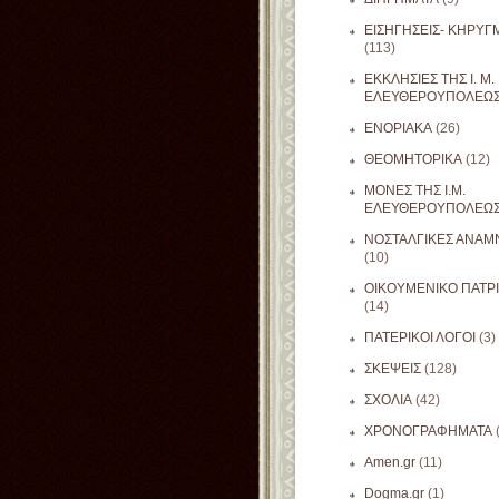
ΕΙΣΗΓΗΣΕΙΣ- ΚΗΡΥΓ
(113)
ΕΚΚΛΗΣΙΕΣ ΤΗΣ Ι. Μ.
ΕΛΕΥΘΕΡΟΥΠΟΛΕΩ
ΕΝΟΡΙΑΚΑ
(26)
ΘΕΟΜΗΤΟΡΙΚΑ
(12)
ΜΟΝΕΣ ΤΗΣ Ι.Μ.
ΕΛΕΥΘΕΡΟΥΠΟΛΕΩ
ΝΟΣΤΑΛΓΙΚΕΣ ΑΝΑΜΝ
(10)
ΟΙΚΟΥΜΕΝΙΚΟ ΠΑΤΡ
(14)
ΠΑΤΕΡΙΚΟΙ ΛΟΓΟΙ
(3)
ΣΚΕΨΕΙΣ
(128)
ΣΧΟΛΙΑ
(42)
ΧΡΟΝΟΓΡΑΦΗΜΑΤΑ
Amen.gr
(11)
Dogma.gr
(1)