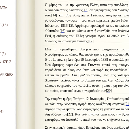
Ο γάμος του με την χριστιανή Ελένη κατά την παράδοση
ΜΑΤΑ
Νικολάου στους Κοπάνους
[13]
σε ημερομηνίες που διασώζο
τους
[14]
και στη συνέχεια ο Γεώργιος αναχώρησε από
συνοδεύοντας τον αφέντη του, όπου παρέμεινε για ένα διάστ
Σ
(16)
Ιούνιο του 1837
[15]
. Αργότερα, προσλήφθηκε ως ιπποκόμο
Φιλιατών»
[16]
και σε κάποια στιγμή επανήλθε στα Ιωάννιν
Εκεί, η σύζυγος του Ελένη γέννησε αγόρι το οποίο και β
δίνοντάς του το όνομα Ιωάννης
[17]
.
Εδώ τα παρατιθέμενα στοιχεία που προηγούνται του 
Σ
(3)
Νεομάρτυρας με κάποιο θαυμαστό τρόπο είχε προειδοποιηθεί
Έτσι, λοιπόν, τη Δευτέρα 10 Ιανουαρίου 1838 ο μουσελίμης 
ΗΣΕΙΣ...
Νεομάρτυρας παραμένει στα Γιάννενα κοντά στη οικογέν
παραδίδεται σε ολοήμερο ύπνο και παρά τις προσπάθειες 
ΙΑΡΧΕΙΟ
τελικά το βράδυ. Στο βραδινό τραπέζι, αντί της καθιερ
Χριστού», εκείνος κάνει το σταυρό του και λέει «Δόξα σο
κάποιου συγγενούς του γιατί είπε αυτό, η απάντηση του είν
και τούτο, υπαινισσόμενος την αμάθειά του»
[20]
.
Την επομένη ημέρα, Τετάρτη 12 Ιανουαρίου, ζητά από τη σύ
να πάει στην κεντρική αγορά προς αναζήτηση εργασίας
[21
στρέφει το βλέμμα του δύο φορές προς τη γυναίκα και το παι
(4)
στη σύζυγό του
[22]
. Και ενώ πηγαίνει ξανά προς την έξοδ
επιστρέφει και ξαναφιλά το παιδί του «ως να επήγαινεν εις α
Στην κεντρική πλατεία, όπου βρισκόταν και ένας μεγάλος π