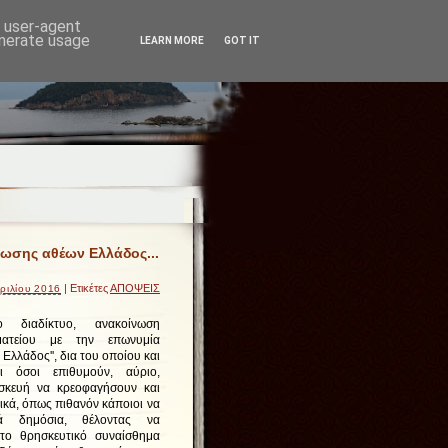
d user-agent
enerate usage
LEARN MORE
GOT IT
ωσης αθέων Ελλάδος...
| Ετικέτες
ΑΠΟΨΕΙΣ
ριλίου 2016
 διαδίκτυο, ανακοίνωση
ατείου με την επωνυμία
Ελλάδος'', δια του οποίου και
ι όσοι επιθυμούν, αύριο,
κευή να κρεοφαγήσουν και
τικά, όπως πιθανόν κάποιοι να
ά δημόσια, θέλοντας να
το θρησκευτικό συναίσθημα