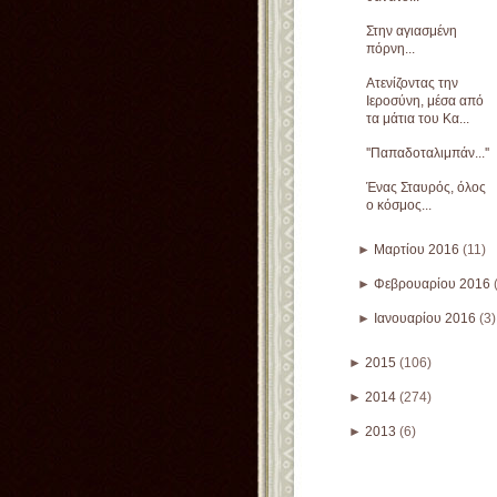
Στην αγιασμένη
πόρνη...
Ατενίζοντας την
Ιεροσύνη, μέσα από
τα μάτια του Κα...
''Παπαδοταλιμπάν...''
Ένας Σταυρός, όλος
ο κόσμος...
►
Μαρτίου 2016
(11)
►
Φεβρουαρίου 2016
►
Ιανουαρίου 2016
(3)
►
2015
(106)
►
2014
(274)
►
2013
(6)