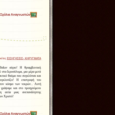
Σχόλια Αναγνωστών
0
ικέτες
ΕΙΣΗΓΗΣΕΙΣ- ΚΗΡΥΓΜΑΤΑ
αΐων αύριο! Η θριαμβευτική
ύ στα Ιεροσόλυμα, μια μέρα μετά
κτικό θαύμα που συγκλόνισε και
συγκλονίζει! Η επιστροφή του
τον κόσμο των νεκρών... Αυτή
 γράψαμε και στο προηγούμενο
η αιτία μιας ανεπανάληπτης
ον Χριστό!
Σχόλια Αναγνωστών
0