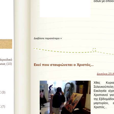
όσων με οποιο
Διαβάστε περισσότερα »
εριοδικό
λεως
(10)
Εκεί που σταυρώνεται ο Χριστός...
Δευτέρα 25 
Χθες Κυρι
Σελευκούπολη 
Εκκλησία είχα
Σ
(3)
Χριστιανοί γ
της Εβδομάδος
μαρτυρίου, 
Σ
(7)
Χριστός...