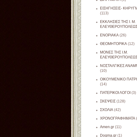
ΕΙΣΗΓΗΣΕΙΣ- ΚΗΡΥΓ
(113)
ΕΚΚΛΗΣΙΕΣ ΤΗΣ Ι. Μ.
ΕΛΕΥΘΕΡΟΥΠΟΛΕΩ
ΕΝΟΡΙΑΚΑ
(26)
ΘΕΟΜΗΤΟΡΙΚΑ
(12)
ΜΟΝΕΣ ΤΗΣ Ι.Μ.
ΕΛΕΥΘΕΡΟΥΠΟΛΕΩ
ΝΟΣΤΑΛΓΙΚΕΣ ΑΝΑΜΝ
(10)
ΟΙΚΟΥΜΕΝΙΚΟ ΠΑΤΡ
(14)
ΠΑΤΕΡΙΚΟΙ ΛΟΓΟΙ
(3)
ΣΚΕΨΕΙΣ
(128)
ΣΧΟΛΙΑ
(42)
ΧΡΟΝΟΓΡΑΦΗΜΑΤΑ
Amen.gr
(11)
Dogma.gr
(1)