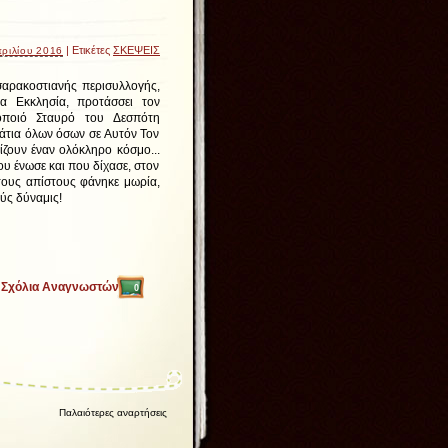
| Ετικέτες
ΣΚΕΨΕΙΣ
ριλίου 2016
σαρακοστιανής περισυλλογής,
α Εκκλησία, προτάσσει τον
οποιό Σταυρό του Δεσπότη
μάτια όλων όσων σε Αυτόν Τον
ίζουν έναν ολόκληρο κόσμο...
υ ένωσε και που δίχασε, στον
ους απίστους φάνηκε μωρία,
ύς δύναμις!
Σχόλια Αναγνωστών
0
Παλαιότερες αναρτήσεις