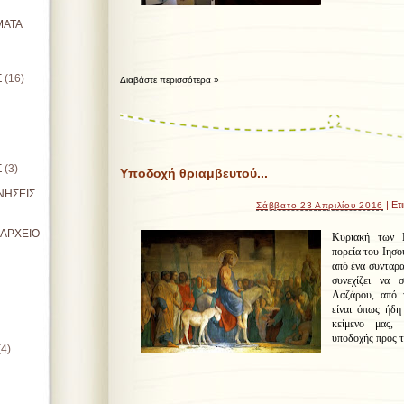
ΜΑΤΑ
Σ
(16)
Διαβάστε περισσότερα »
Σ
(3)
Υποδοχή θριαμβευτού...
ΗΣΕΙΣ...
| Ετ
Σάββατο 23 Απριλίου 2016
ΙΑΡΧΕΙΟ
Κυριακή των Β
πορεία του Ιησο
από ένα συνταρα
συνεχίζει να 
Λαζάρου, από 
είναι όπως ήδη
κείμενο μας, 
υποδοχής προς τ
(4)