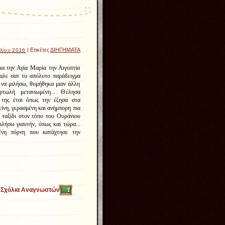
| Ετικέτες
ΔΙΗΓΗΜΑΤΑ
λίου 2016
ια την Αγία Μαρία την Αιγυπτία
αλε σαν το απόλυτο παράδειγμα
ς να μιλήσω, θυμήθηκα μιαν άλλη
τωλή μετανιωμένη... Θέλησα
 της έτσι όπως την έζησα στα
είνη, γερασμένη και ανήμπορη πια
ο ταξίδι στον τόπο του Ουράνιου
ιλήσω γιαυτήν, όπως και τώρα...
ένη πόρνη που κατάχτησε την
Σχόλια Αναγνωστών
1