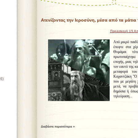
Ατενίζοντας την Ιεροσύνη, μέσα από τα μάτια 
Παρασκευή 15 Απ
Από μικρό παιδί
έπεφτε στα χέρ
Θυμάμαι τότ
πρωτοπαίχτηκε
εποχής, μιας τη
τον εαυτό της κα
μεταφορά του
Καχαντζάκη ''Ο 
(6)
που με μεγάλη χ
μετά, να προβά
δημόσια ή όπως
τηλεόραση...
Διαβάστε περισσότερα »