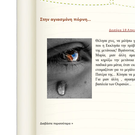
Στην αγιασμένη πόρνη...
Δευτέρα 18 Απρι
Θέλησα χτες, να μιλήσω γ
που η Εκκλησία την πρόβ
της μετάνοιας! Βγαίνοντα
Μαρία, μιαν άλλη αμαρ
να κηρύξω την μετάνοια
παιδικά μου μάτια, όταν εκ
ετοιμαζόταν για το μεγάλ
Πατέρα της... Κίνησα να μ
Για μιαν άλλη , αγιασμ
βασιλεία των Ουρανών...
Διαβάστε περισσότερα »