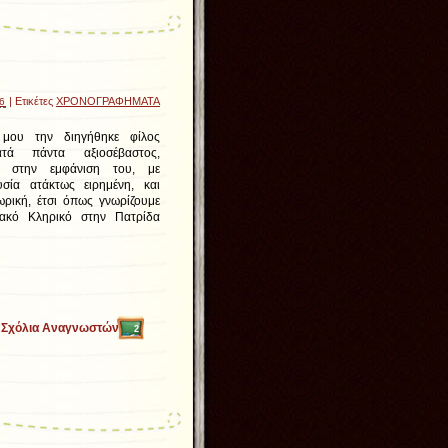
| Ετικέτες
ΧΡΟΝΟΓΡΑΦΗΜΑΤΑ
16
 μου την διηγήθηκε φίλος
ατά πάντα αξιοσέβαστος,
ς στην εμφάνιση του, με
υσία ατάκτως ειρημένη, και
ρική, έτσι όπως γνωρίζουμε
ακό Κληρικό στην Πατρίδα
Σχόλια Αναγνωστών
2