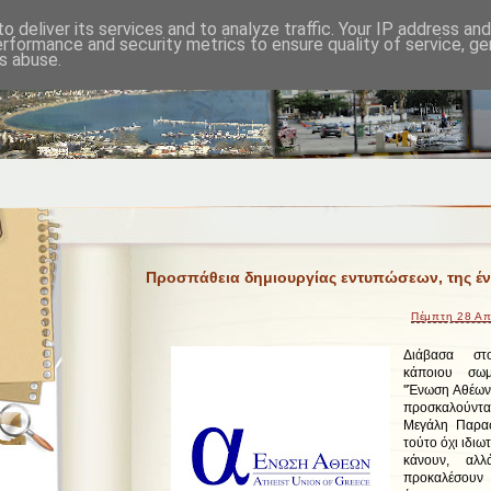
o deliver its services and to analyze traffic. Your IP address an
erformance and security metrics to ensure quality of service, g
s abuse.
Προσπάθεια δημιουργίας εντυπώσεων, της έν
Πέμπτη 28 Απ
Διάβασα στο
κάποιου σωμ
''Ένωση Αθέων 
προσκαλούντα
Μεγάλη Παρασ
τούτο όχι ιδιω
κάνουν, αλλ
προκαλέσουν 