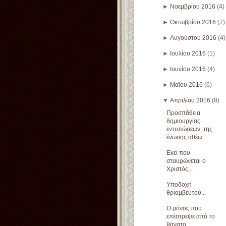
►
Νοεμβρίου 2016
(4)
►
Οκτωβρίου 2016
(7)
►
Αυγούστου 2016
(4)
►
Ιουλίου 2016
(1)
►
Ιουνίου 2016
(4)
►
Μαΐου 2016
(6)
▼
Απριλίου 2016
(8)
Προσπάθεια
δημιουργίας
εντυπώσεων, της
ένωσης αθέω...
Εκεί που
σταυρώνεται ο
Χριστός...
Υποδοχή
θριαμβευτού...
Ο μόνος που
επέστρεψε από το
θάνατο...