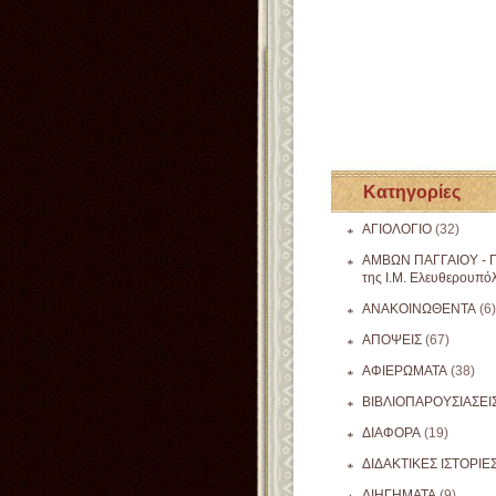
Κατηγορίες
ΑΓΙΟΛΟΓΙΟ
(32)
ΑΜΒΩΝ ΠΑΓΓΑΙΟΥ - Π
της Ι.Μ. Ελευθερουπό
ΑΝΑΚΟΙΝΩΘΕΝΤΑ
(6)
ΑΠΟΨΕΙΣ
(67)
ΑΦΙΕΡΩΜΑΤΑ
(38)
ΒΙΒΛΙΟΠΑΡΟΥΣΙΑΣΕΙ
ΔΙΑΦΟΡΑ
(19)
ΔΙΔΑΚΤΙΚΕΣ ΙΣΤΟΡΙΕ
ΔΙΗΓΗΜΑΤΑ
(9)