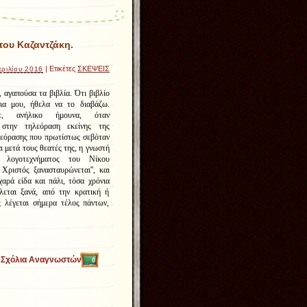
του Καζαντζάκη.
| Ετικέτες
ΣΚΕΨΕΙΣ
ριλίου 2016
, αγαπούσα τα βιβλία. Ότι βιβλίο
ια μου, ήθελα να το διαβάζω.
ε, ανήλικο ήμουνα, όταν
 στην τηλεόραση εκείνης της
λεόρασης που πρωτίστως σεβόταν
ι μετά τους θεατές της, η γνωστή
 λογοτεχνήματος του Νίκου
Χριστός ξανασταυρώνεται'', και
αρά είδα και πάλι, τόσα χρόνια
λεται ξανά, από την κρατική ή
 λέγεται σήμερα τέλος πάντων,
Σχόλια Αναγνωστών
0