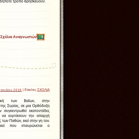
δήποτε τρόπο θρησκεύουν.
Σχόλια Αναγνωστών
0
| Ετικέτες
ΣΧΟΛΙΑ
Απριλίου 2016
ακή των Βαΐων, στην
της Συρίας, σε μια Ορθόδοξη
ν συγκεντρωθεί εκατοντάδες
ια να εορτάσουν την απαρχή
 των Παθών, εκεί στην γη του
εκεί που σταυρώνεται ο