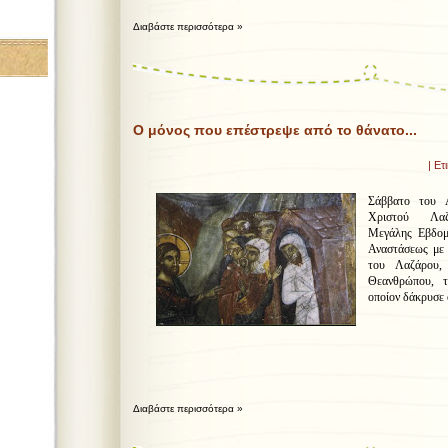
Διαβάστε περισσότερα »
Ο μόνος που επέστρεψε από το θάνατο...
| Ετ
Σάββατο του Α
Χριστού Λαζ
Μεγάλης Εβδομά
Αναστάσεως με 
του Λαζάρου,
Θεανθρώπου, 
οποίον δάκρυσε 
Διαβάστε περισσότερα »