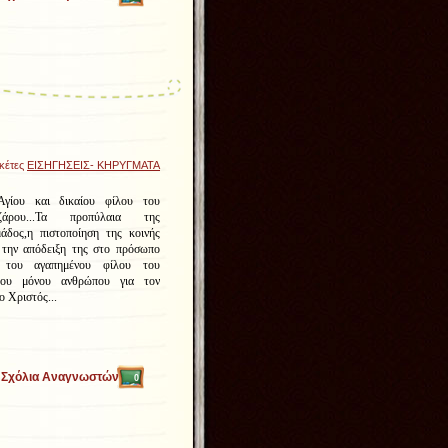
ικέτες
ΕΙΣΗΓΗΣΕΙΣ- ΚΗΡΥΓΜΑΤΑ
γίου και δικαίου φίλου του
άρου...Τα προπύλαια της
δος,η πιστοποίηση της κοινής
την απόδειξη της στο πρόσωπο
 του αγαπημένου φίλου του
του μόνου ανθρώπου για τον
ο Χριστός...
Σχόλια Αναγνωστών
0