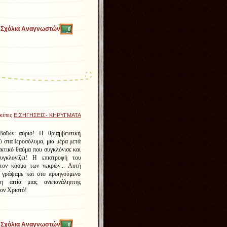
Σχόλια Αναγνωστών
0
ικέτες
ΕΙΣΗΓΗΣΕΙΣ- ΚΗΡΥΓΜΑΤΑ
αΐων αύριο! Η θριαμβευτική
ύ στα Ιεροσόλυμα, μια μέρα μετά
κτικό θαύμα που συγκλόνισε και
συγκλονίζει! Η επιστροφή του
τον κόσμο των νεκρών... Αυτή
 γράψαμε και στο προηγούμενο
η αιτία μιας ανεπανάληπτης
ον Χριστό!
Σχόλια Αναγνωστών
0