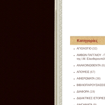
Κατηγορίες
ΑΓΙΟΛΟΓΙΟ
(32)
ΑΜΒΩΝ ΠΑΓΓΑΙΟΥ - Π
της Ι.Μ. Ελευθερουπό
ΑΝΑΚΟΙΝΩΘΕΝΤΑ
(6)
ΑΠΟΨΕΙΣ
(67)
ΑΦΙΕΡΩΜΑΤΑ
(38)
ΒΙΒΛΙΟΠΑΡΟΥΣΙΑΣΕΙ
ΔΙΑΦΟΡΑ
(19)
ΔΙΔΑΚΤΙΚΕΣ ΙΣΤΟΡΙΕ
ΔΙΗΓΗΜΑΤΑ
(9)