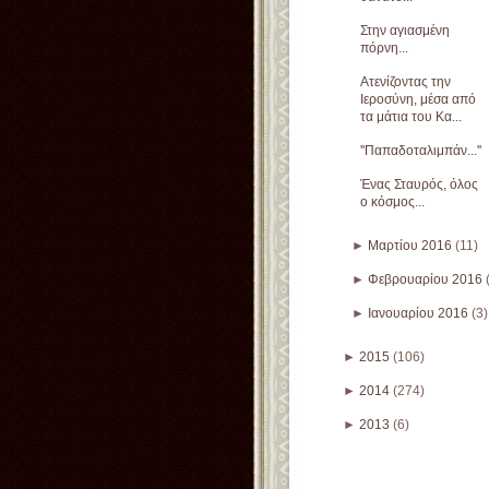
Στην αγιασμένη
πόρνη...
Ατενίζοντας την
Ιεροσύνη, μέσα από
τα μάτια του Κα...
''Παπαδοταλιμπάν...''
Ένας Σταυρός, όλος
ο κόσμος...
►
Μαρτίου 2016
(11)
►
Φεβρουαρίου 2016
►
Ιανουαρίου 2016
(3)
►
2015
(106)
►
2014
(274)
►
2013
(6)