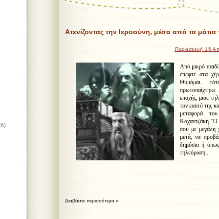
Ατενίζοντας την Ιεροσύνη, μέσα από τα μάτια 
Παρασκευή 15 Απ
Από μικρό παιδί
έπεφτε στα χέρ
Θυμάμαι τότ
πρωτοπαίχτηκε
εποχής, μιας τη
τον εαυτό της κα
μεταφορά του
Καχαντζάκη ''Ο 
(6)
που με μεγάλη χ
μετά, να προβά
δημόσια ή όπως
τηλεόραση...
Διαβάστε περισσότερα »