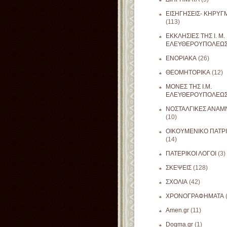
ΕΙΣΗΓΗΣΕΙΣ- ΚΗΡΥΓ
(113)
ΕΚΚΛΗΣΙΕΣ ΤΗΣ Ι. Μ.
ΕΛΕΥΘΕΡΟΥΠΟΛΕΩ
ΕΝΟΡΙΑΚΑ
(26)
ΘΕΟΜΗΤΟΡΙΚΑ
(12)
ΜΟΝΕΣ ΤΗΣ Ι.Μ.
ΕΛΕΥΘΕΡΟΥΠΟΛΕΩ
ΝΟΣΤΑΛΓΙΚΕΣ ΑΝΑΜΝ
(10)
ΟΙΚΟΥΜΕΝΙΚΟ ΠΑΤΡ
(14)
ΠΑΤΕΡΙΚΟΙ ΛΟΓΟΙ
(3)
ΣΚΕΨΕΙΣ
(128)
ΣΧΟΛΙΑ
(42)
ΧΡΟΝΟΓΡΑΦΗΜΑΤΑ
Amen.gr
(11)
Dogma.gr
(1)