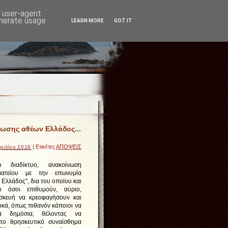
d user-agent
enerate usage
LEARN MORE
GOT IT
ωσης αθέων Ελλάδος...
| Ετικέτες
ΑΠΟΨΕΙΣ
ριλίου 2016
 διαδίκτυο, ανακοίνωση
ατείου με την επωνυμία
Ελλάδος'', δια του οποίου και
ι όσοι επιθυμούν, αύριο,
κευή να κρεοφαγήσουν και
τικά, όπως πιθανόν κάποιοι να
ά δημόσια, θέλοντας να
το θρησκευτικό συναίσθημα