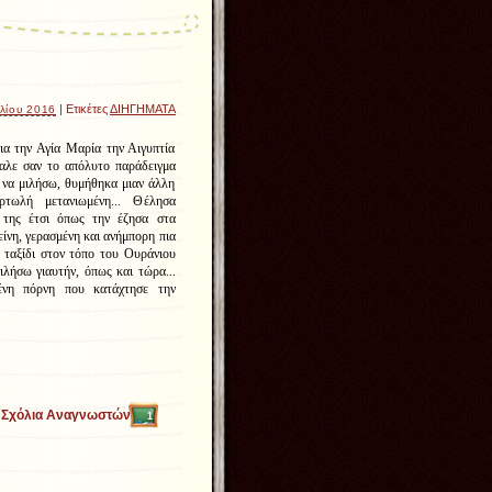
| Ετικέτες
ΔΙΗΓΗΜΑΤΑ
λίου 2016
ια την Αγία Μαρία την Αιγυπτία
αλε σαν το απόλυτο παράδειγμα
ς να μιλήσω, θυμήθηκα μιαν άλλη
τωλή μετανιωμένη... Θέλησα
 της έτσι όπως την έζησα στα
είνη, γερασμένη και ανήμπορη πια
ο ταξίδι στον τόπο του Ουράνιου
ιλήσω γιαυτήν, όπως και τώρα...
ένη πόρνη που κατάχτησε την
Σχόλια Αναγνωστών
1