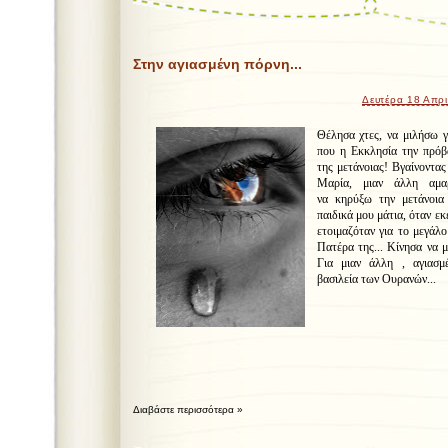
Στην αγιασμένη πόρνη...
Δευτέρα 18 Απρι
Θέλησα χτες, να μιλήσω γ
που η Εκκλησία την πρόβ
της μετάνοιας! Βγαίνοντα
Μαρία, μιαν άλλη αμαρ
να κηρύξω την μετάνοια
παιδικά μου μάτια, όταν εκ
ετοιμαζόταν για το μεγάλ
Πατέρα της... Κίνησα να μ
Για μιαν άλλη , αγιασμ
βασιλεία των Ουρανών...
Διαβάστε περισσότερα »