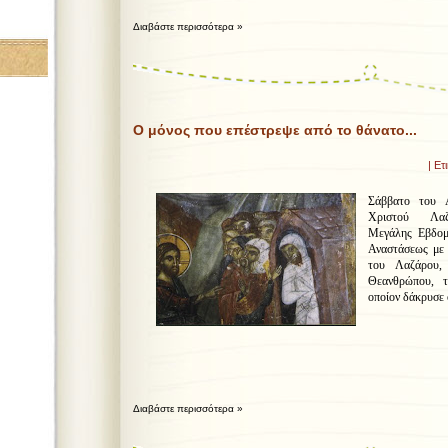
Διαβάστε περισσότερα »
Ο μόνος που επέστρεψε από το θάνατο...
| Ετ
Σάββατο του Α
Χριστού Λαζ
Μεγάλης Εβδομά
Αναστάσεως με 
του Λαζάρου,
Θεανθρώπου, 
οποίον δάκρυσε 
Διαβάστε περισσότερα »