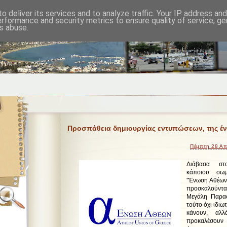
o deliver its services and to analyze traffic. Your IP address an
erformance and security metrics to ensure quality of service, g
s abuse.
Προσπάθεια δημιουργίας εντυπώσεων, της έν
Πέμπτη 28 Απ
Διάβασα στο
κάποιου σωμ
''Ένωση Αθέων 
προσκαλούντα
Μεγάλη Παρασ
τούτο όχι ιδιω
κάνουν, αλλ
προκαλέσουν 