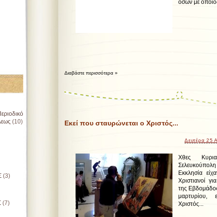
όσων με οποιο
Διαβάστε περισσότερα »
εριοδικό
λεως
(10)
Εκεί που σταυρώνεται ο Χριστός...
Δευτέρα 25 
Χθες Κυρι
Σελευκούπολη 
Εκκλησία είχα
Σ
(3)
Χριστιανοί γ
της Εβδομάδος
μαρτυρίου, 
Σ
(7)
Χριστός...