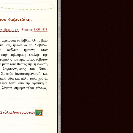
του Καζαντζάκη.
| Ετικέτες
ΣΚΕΨΕΙΣ
ριλίου 2016
, αγαπούσα τα βιβλία. Ότι βιβλίο
ια μου, ήθελα να το διαβάζω.
ε, ανήλικο ήμουνα, όταν
 στην τηλεόραση εκείνης της
λεόρασης που πρωτίστως σεβόταν
ι μετά τους θεατές της, η γνωστή
 λογοτεχνήματος του Νίκου
Χριστός ξανασταυρώνεται'', και
αρά είδα και πάλι, τόσα χρόνια
λεται ξανά, από την κρατική ή
 λέγεται σήμερα τέλος πάντων,
Σχόλια Αναγνωστών
0