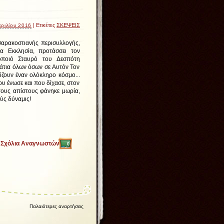
| Ετικέτες
ΣΚΕΨΕΙΣ
ριλίου 2016
σαρακοστιανής περισυλλογής,
α Εκκλησία, προτάσσει τον
οποιό Σταυρό του Δεσπότη
μάτια όλων όσων σε Αυτόν Τον
ίζουν έναν ολόκληρο κόσμο...
υ ένωσε και που δίχασε, στον
ους απίστους φάνηκε μωρία,
ύς δύναμις!
Σχόλια Αναγνωστών
0
Παλαιότερες αναρτήσεις