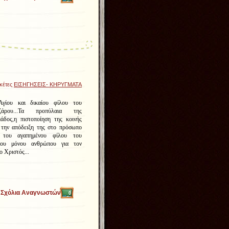
ικέτες
ΕΙΣΗΓΗΣΕΙΣ- ΚΗΡΥΓΜΑΤΑ
γίου και δικαίου φίλου του
άρου...Τα προπύλαια της
δος,η πιστοποίηση της κοινής
την απόδειξη της στο πρόσωπο
 του αγαπημένου φίλου του
του μόνου ανθρώπου για τον
ο Χριστός...
Σχόλια Αναγνωστών
0