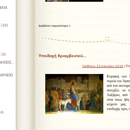
ΜΑΤΑ
Σ
(16)
Διαβάστε περισσότερα »
Σ
(3)
Υποδοχή θριαμβευτού...
ΗΣΕΙΣ...
| Ετ
Σάββατο 23 Απριλίου 2016
ΙΑΡΧΕΙΟ
Κυριακή των Β
πορεία του Ιησο
από ένα συνταρα
συνεχίζει να 
Λαζάρου, από 
είναι όπως ήδη
κείμενο μας, 
υποδοχής προς τ
(4)