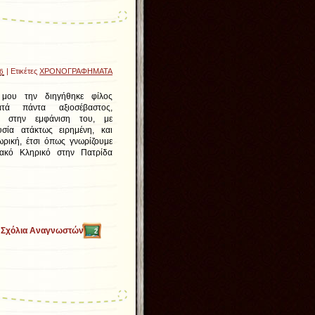
| Ετικέτες
ΧΡΟΝΟΓΡΑΦΗΜΑΤΑ
16
 μου την διηγήθηκε φίλος
ατά πάντα αξιοσέβαστος,
ς στην εμφάνιση του, με
υσία ατάκτως ειρημένη, και
ρική, έτσι όπως γνωρίζουμε
ακό Κληρικό στην Πατρίδα
Σχόλια Αναγνωστών
2