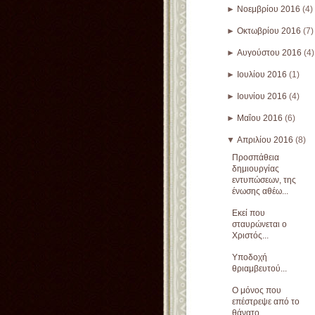
►
Νοεμβρίου 2016
(4)
►
Οκτωβρίου 2016
(7)
►
Αυγούστου 2016
(4)
►
Ιουλίου 2016
(1)
►
Ιουνίου 2016
(4)
►
Μαΐου 2016
(6)
▼
Απριλίου 2016
(8)
Προσπάθεια
δημιουργίας
εντυπώσεων, της
ένωσης αθέω...
Εκεί που
σταυρώνεται ο
Χριστός...
Υποδοχή
θριαμβευτού...
Ο μόνος που
επέστρεψε από το
θάνατο...