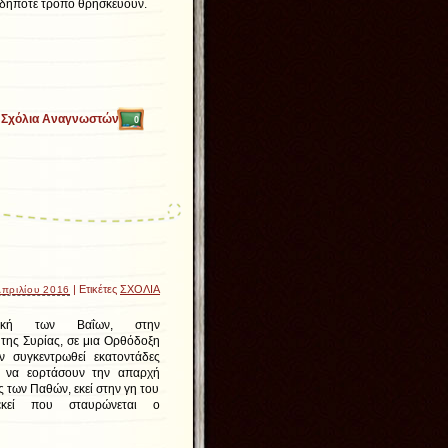
δήποτε τρόπο θρησκεύουν.
Σχόλια Αναγνωστών
0
| Ετικέτες
ΣΧΟΛΙΑ
Απριλίου 2016
ακή των Βαΐων, στην
της Συρίας, σε μια Ορθόδοξη
ν συγκεντρωθεί εκατοντάδες
ια να εορτάσουν την απαρχή
 των Παθών, εκεί στην γη του
εκεί που σταυρώνεται ο