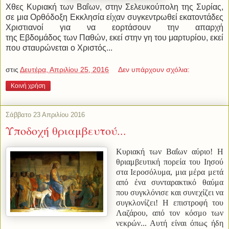
Χθες Κυριακή των Βαΐων, στην Σελευκούπολη της Συρίας,
σε μια Ορθόδοξη Εκκλησία είχαν συγκεντρωθεί εκατοντάδες
Χριστιανοί για να εορτάσουν την απαρχή
της Εβδομάδος των Παθών, εκεί στην γη του μαρτυρίου, εκεί
που σταυρώνεται ο Χριστός...
στις
Δευτέρα, Απριλίου 25, 2016
Δεν υπάρχουν σχόλια:
Κοινή χρήση
Σάββατο 23 Απριλίου 2016
Υποδοχή θριαμβευτού...
Κυριακή των Βαΐων αύριο! Η
θριαμβευτική πορεία του Ιησού
στα Ιεροσόλυμα, μια μέρα μετά
από ένα συνταρακτικό θαύμα
που συγκλόνισε και συνεχίζει να
συγκλονίζει! Η επιστροφή του
Λαζάρου, από τον κόσμο των
νεκρών... Αυτή είναι όπως ήδη