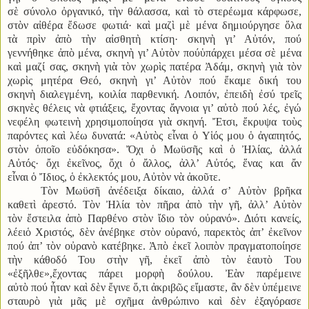
σὲ σύνολο ὀργανικό, τὴν θάλασσα, καὶ τὸ στερέωμα κάρφωσε,
στὸν αἰθέρα ἔδωσε φωτιά· καὶ μαζὶ μὲ μένα δημιούργησε ὅλα
τὰ πρὶν ἀπὸ τὴν αἰσθητὴ κτίση· σκηνὴ γι’ Αὐτόν, πού
γεννήθηκε ἀπὸ μένα, σκηνὴ γι’ Αὐτὸν πούὑπάρχει μέσα σὲ μένα
καὶ μαζί σας, σκηνὴ γιὰ τὸν χωρὶς πατέρα Ἀδάμ, σκηνὴ γιὰ τὸν
χωρὶς μητέρα Θεό, σκηνὴ γι’ Αὐτὸν πού ἔκαμε δική του
σκηνὴ διαλεγμένη, κοιλία παρθενική. Λοιπόν, ἐπειδὴ ἐσύ τρεῖς
σκηνὲς θέλεις νὰ φτιάξεις, ἔχοντας ἄγνοια γι’ αὐτὸ πού λές, ἐγώ
νεφέλη φωτεινὴ χρησιμοποίησα γιὰ σκηνή. Ἔτσι, ἔκρυψα τοὺς
παρόντες καὶ λέω δυνατά: «Αὐτὸς εἶναι ὁ Υἱός μου ὁ ἀγαπητός,
στὸν ὁποῖο εὐδόκησα». Ὄχι ὁ Μωϋσῆς καὶ ὁ Ἠλίας, ἀλλά
Αὐτός· ὄχι ἐκεῖνος, ὄχι ὁ ἄλλος, ἀλλ’ Αὐτός, ἕνας και ἄν
εἶναι ὁ Ἴδιος, ὁ ἐκλεκτός μου, Αὐτὸν νὰ ἀκοῦτε.
Τὸν Μωϋσῆ ἀνέδειξα δίκαιο, ἀλλά σ’ Αὐτὸν βρῆκα
καθετὶ ἀρεστό. Τὸν Ἠλία τὸν πῆρα ἀπὸ τὴν γῆ, ἀλλ’ Αὐτὸν
τὸν ἔστειλα ἀπὸ Παρθένο στὸν ἴδιο τὸν οὐρανό». Διότι κανείς,
λέειὁ Χριστός, δὲν ἀνέβηκε στὸν οὐρανό, παρεκτὸς ἀπ’ ἐκεῖνον
πού ἀπ’ τὸν οὐρανὸ κατέβηκε. Ἀπὸ ἐκεῖ λοιπὸν πραγματοποίησε
τὴν κάθοδό Του στὴν γῆ, ἐκεῖ ἀπὸ τὸν ἑαυτὸ Του
«ἐξῆλθε»,ἔχοντας πάρει μορφὴ δούλου. Ἐὰν παρέμεινε
αὐτὸ πού ἦταν καὶ δὲν ἔγινε ὅ,τι ἀκριβῶς εἴμαστε, ἂν δὲν ὑπέμεινε
σταυρὸ γιὰ μᾶς μὲ σχῆμα ἀνθρώπινο καὶ δὲν ἐξαγόρασε