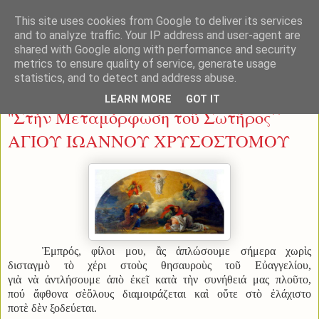
This site uses cookies from Google to deliver its services
and to analyze traffic. Your IP address and user-agent are
shared with Google along with performance and security
metrics to ensure quality of service, generate usage
statistics, and to detect and address abuse.
Τετάρτη 6 Αυγούστου 2014
LEARN MORE
GOT IT
''Στὴν Μεταμόρφωση τοῦ Σωτῆρος΄΄
ΑΓΙΟΥ ΙΩΑΝΝΟΥ ΧΡΥΣΟΣΤΟΜΟΥ
Ἐμπρός, φίλοι μου, ἂς ἁπλώσουμε σήμερα χωρὶς
δισταγμὸ τὸ χέρι στοὺς θησαυροὺς τοῦ Εὐαγγελίου,
γιὰ νὰ ἀντλήσουμε ἀπὸ ἐκεῖ κατὰ τὴν συνήθειά μας πλοῦτο,
πού ἄφθονα σὲὅλους διαμοιράζεται καὶ οὔτε στὸ ἐλάχιστο
ποτὲ δὲν ξοδεύεται.