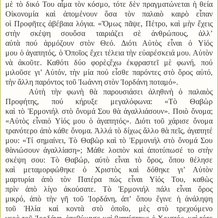
μὲ τὸ δικό Του αἷμα τὸν κόσμο, τότε δὲν πραγματώνεται ἡ θεία
Οἰκονομία καὶ ἀπομένουν ὅσα τὸν παλαιὸ καιρὸ εἶπαν
οἱ Προφῆτες ἀβέβαια λόγια. «Ὅμως πᾶψε, Πέτρο, καὶ μὴν ἔχεις
στὴν σκέψη σουὅσα ταιριάζει σὲ ἀνθρώπους, ἀλλ’
αὐτὰ πού ἁρμόζουν στὸν Θεό. Διότι Αὐτὸς εἶναι ὁ Υἱός
μου ὁ ἀγαπητός, ὁ Ὁποῖος ἔχει τέλεια τὴν εὐαρέσκειά μου. Αὐτὸν
νὰ ἀκοῦτε. Καθότι δύο φορὲςἔχω ἐκφραστεῖ μὲ φωνή, πού
μιλοῦσε γι’ Αὐτόν, τὴν μία πού εἶσθε παρόντες στὸ ὅρος αὐτό,
τὴν ἄλλη παρόντος τοῦ Ἰωάννη στὸν Ἰορδάνη ποταμό».
Αὐτὴ τὴν φωνὴ θὰ παρουσιάσει ἀληθινὴ ὁ παλαιὸς
Προφήτης, πού κήρυξε μεγαλόφωνα: «Τὸ Θαβὼρ
καὶ τὸ Ἐρμονιήλ στὸ ὄνομά Σου θὰ ἀγαλλιάσουν». Ποιὸ ὄνομα;
«Αὐτὸς εἶναιὁ Υἱός μου ὁ ἀγαπητός». Διότι τοῦ χάρισε ὄνομα
τρανότερο ἀπὸ κάθε ὄνομα. Ἀλλά τὸ δίχως ἄλλο θὰ πεῖς, ἀγαπητέ
μου: «Τί σημαίνει, Τὸ Θαβὼρ καὶ τὸ Ἐρμονιήλ στὸ ὄνομά Σου
θὰνιώσουν ἀγαλλίαση»; Μάθε λοιπὸν καὶ ἀποτύπωσέ το στὴν
σκέψη σου: Τὸ Θαβώρ, αὐτὸ εἶναι τὸ ὅρος, ὅπου θέλησε
καὶ μεταμορφώθηκε ὁ Χριστὸς καὶ δόθηκε γι’ Αὐτὸν
μαρτυρία ἀπὸ τὸν Πατέρα πώς εἶναι Υἱός Του, καθὼς
πρὶν ἀπὸ λίγο ἀκούσατε. Τὸ Ἐρμονιήλ πάλι εἶναι ὅρος
μικρό, ἀπὸ τὴν γῆ τοῦ Ἰορδάνη, ἀπ’ ὅπου ἔγινε ἡ ἀνάληψη
τοῦ Ἠλία καὶ κοντὰ στὸ ὁποῖο, μὲς στὸ τρεχούμενο