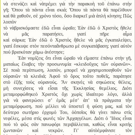
νὰ στενάζει καὶ νὰτρέμει γιὰ τὴν παρακοὴ τοῦ ἐπάνω στὴν
γῆ; Ὅπου τὰ πάντα εἶναι σκιά; Ὅπου τὰ πάντα θὰ παρέλθουν
καὶ θὰ χαθοῦν, σὲ χρόνο τόσο, ὅσο διαρκεῖ μιὰ ἁπλή κίνηση; Πῶς
λοιπὸν
τὸ νὰβρισκόμαστε ἐδῶ εἶναι ὡραῖο; Ἐὰν ἐδῶ ὁ Χριστὸς ἤθελε
νὰ μᾶς παρατήσει, γιατί πῆρε αἷμα
καὶ σάρκα; Ἐὰν ἐδῶ ὁ Χριστὸς ἤθελε νὰ μᾶς ἐγκαταλείψει,
γιατί ἔσκυψε στὸν πεσόνταἄνθρωπο μὲ συγκατάβαση; γιατί αὐτὸν
πού βρισκόταν χάμω ἀνέστησε;
Ἐὰν νομίζεις ὅτι εἶναι ὡραῖο νὰ εἴμαστε ἐπάνω στὴν γῆ,
ματαίως ἔλαβες τὴν προσωνυμία «κλειδοῦχος τῶν οὐρανῶν».
Σὲ ποιὰ περίπτωση, λοιπόν, μπορεῖ νὰ χρησιμοποιηθοῦν τῶν
οὐρανῶν τὰ κλειδιά; Ἀφοῦ τὸ ὅρος τοῦτο ποθεῖς, παράτησε
στὸ ἑξῆς τοὺς οὐρανούς. Ἂν σκηνὲς νὰ σηκώσεις θέλεις,
μὴ συνεχίσεις νὰ εἶσαι τῆς Ἐκκλησίας θεμέλιος. Διότι
μεταμορφώθηκεὁ Χριστὸς ὄχι χωρὶς ἰδιαίτερο λόγο, ἀλλά
γιὰ νὰ φανερώσει σ’ ἐμᾶς μέσ’ ἀπ’ τὰ πράγματα τὴν
μεταμόρφωση, πού μέλλει νὰ ὑποστεῖ ἡ φύση μας, καὶ τὸν
δεύτερο σωτήριο ἐρχομό Του, ὁὁποῖος θὰ γίνει πάνω στὶς
νεφέλες, μέσα στὶς φωνὲς τῶν Ἀρχαγγέλων. Διότι ὁ Ἴδιος εἶναι
πού τὸ φῶς σὰν πανωφόρι περιβάλλεται, καθὼς εἶναι κριτὴς
ζωντανῶν καὶ νεκρῶν. Γι’ αὐτὸἐμφάνισε τὸν