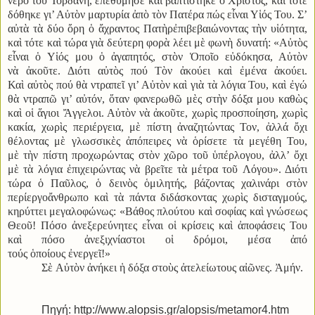
νερὸ τοῦ Ἰορδάνη, ἐπεθύμησε καὶ βαπτίστηκε ὁ Χριστός, καὶ τότε
δόθηκε γι’ Αὐτὸν μαρτυρία ἀπὸ τὸν Πατέρα πώς εἶναι Υἱός Του. Σ’
αὐτὰ τὰ δύο ὄρη ὁ ἄχραντος Πατὴρἐπιβεβαιώνοντας τὴν υἱότητα,
καὶ τότε καὶ τώρα γιὰ δεύτερη φορὰ λέει μὲ φωνὴ δυνατή: «Αὐτὸς
εἶναι ὁ Υἱός μου ὁ ἀγαπητός, στὸν Ὁποῖο εὐδόκησα, Αὐτὸν
νὰ ἀκοῦτε. Διότι αὐτὸς πού Τὸν ἀκούει καὶ ἐμένα ἀκούει.
Καὶ αὐτὸς πού θὰ ντραπεῖ γι’ Αὐτὸν καὶ γιὰ τὰ λόγια Του, καὶ ἐγώ
θὰ ντραπῶ γι’ αὐτόν, ὅταν φανερωθῶ μὲς στὴν δόξα μου καθὼς
καὶ οἱ ἅγιοι Ἄγγελοι. Αὐτὸν νὰ ἀκοῦτε, χωρὶς προσποίηση, χωρὶς
κακία, χωρὶς περιέργεια, μὲ πίστη ἀναζητώντας Τον, ἀλλά ὄχι
θέλοντας μὲ γλωσσικὲς ἀπόπειρες νὰ ὁρίσετε τὰ μεγέθη Του,
μὲ τὴν πίστη προχωρώντας στὸν χῶρο τοῦ ὑπέρλογου, ἀλλ’ ὄχι
μὲ τὰ λόγια ἐπιχειρώντας νὰ βρεῖτε τὰ μέτρα τοῦ Λόγου». Διότι
τώρα ὁ Παῦλος, ὁ δεινὸς ὁμιλητής, βάζοντας χαλινάρι στὸν
περίεργοἄνθρωπο καὶ τὰ πάντα διδάσκοντας χωρὶς δισταγμούς,
κηρύττει μεγαλοφώνως: «Βάθος πλούτου καὶ σοφίας καὶ γνώσεως
Θεοῦ! Πόσο ἀνεξερεύνητες εἶναι οἱ κρίσεις καὶ ἀποφάσεις Του
καὶ πόσο ἀνεξιχνίαστοι οἱ δρόμοι, μέσα ἀπό
τούς ὁποίους ἐνεργεῖ!»
Σὲ Αὐτὸν ἀνήκει ἡ δόξα στοὺς ἀτελείωτους αἰῶνες. Ἀμήν.
Πηγή: http://www.alopsis.gr/alopsis/metamor4.htm