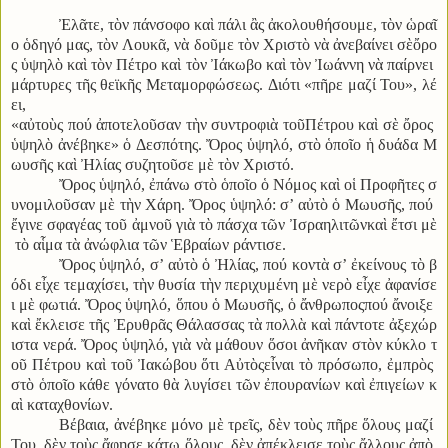
Ἐλᾶτε
,
τὸν πάνσοφο καὶ πάλι ἂς ἀκολουθήσουμε
,
τὸν ὡραῖ
ο ὁδηγό μας
,
τὸν Λουκᾶ
,
νὰ δοῦμε τὸν Χριστὸ νὰ ἀνεβαίνει σὲὄρο
ς ὑψηλὸ καὶ τὸν Πέτρο καὶ τὸν Ἰάκωβο καὶ τὸν Ἰωάννη νὰ παίρνει
μάρτυρες τῆς θεϊκῆς Μεταμορφώσεως
.
Διότι
«
π
ῆ
ρε
μαζί
Του
»,
λέ
ει
,
«
α
ὐ
το
ὺ
ς
πού
ἀ
ποτελο
ῦ
σαν
τ
ὴ
ν
συντροφι
ὰ
το
ῦ
Πέτρου
κα
ὶ
σ
ὲ
ὄ
ρος
ὑ
ψηλ
ὸ
ἀ
νέβηκε
»
ὁ
Δεσπότης
.
Ὄ
ρος
ὑ
ψηλό
,
στ
ὸ
ὁ
πο
ῖ
ο
ἡ
δυάδα
Μ
ωυσ
ῆ
ς
κα
ὶ
Ἠ
λίας
συζητο
ῦ
σε
μ
ὲ
τ
ὸ
ν
Χριστό
.
Ὄρος ὑψηλό
,
ἐπάνω στὸ ὁποῖο ὁ Νόμος καὶ οἱ Προφῆτες σ
υνομιλοῦσαν μὲ τὴν Χάρη
.
Ὄρος ὑψηλό
:
σ
’
αὐτὸ ὁ Μωυσῆς
,
πού
ἔγινε σφαγέας τοῦ ἀμνοῦ γιὰ τὸ πάσχα τῶν Ἰσραηλιτῶνκαὶ ἔτσι μὲ
τὸ αἷμα τὰ ἀνώφλια τῶν Ἑβραίων ράντισε
.
Ὄρος ὑψηλό
,
σ
’
αὐτὸ ὁ Ἠλίας
,
πού κοντὰ σ
’
ἐκείνους τὸ β
όδι εἶχε τεμαχίσει
,
τὴν θυσία τὴν περιχυμένη μὲ νερὸ εἶχε ἀφανίσε
ι μὲ φωτιά
.
Ὄρος ὑψηλό
,
ὅπου ὁ Μωυσῆς
,
ὁ ἄνθρωποςπού ἄνοιξε
καὶ ἔκλεισε τῆς Ἐρυθρᾶς Θάλασσας τὰ πολλὰ καὶ πάντοτε ἀξεχώρ
ιστα νερά
.
Ὄρος ὑψηλό
,
γιὰ νὰ μάθουν ὅσοι ἀνῆκαν στὸν κύκλο τ
οῦ Πέτρου καὶ τοῦ Ἰακώβου ὅτι Αὐτὸςεἶναι τὸ πρόσωπο
,
ἐμπρὸς
στὸ ὁποῖο κάθε γόνατο θὰ λυγίσει τῶν ἐπουρανίων καὶ ἐπιγείων κ
αὶ καταχθονίων
.
Βέβαια
,
ἀνέβηκε μόνο μὲ τρεῖς
,
δὲν τοὺς πῆρε ὅλους μαζί
Του
,
δὲν τοὺς ἄφησε κάτω ὅλους
,
δὲν ἀπέκλεισε τοὺς ἄλλους ἀπὸ