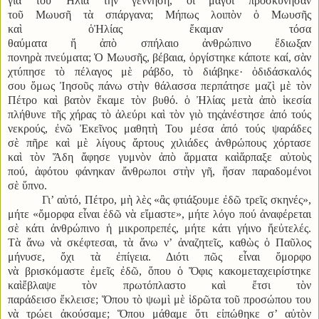
γιὰ τοῦ Ἠλία τὴν γέννηση, οἱ μάγοι προσκύνησαν
τοῦ Μωυσῆ τὰ σπάργανα; Μήπως λοιπὸν ὁ Μωυσῆς
καὶ ὁἨλίας ἔκαμαν τόσα
θαύματα ἤ ἀπὸ σπήλαιο ἀνθρώπινο ἔδιωξαν
πονηρὰ πνεύματα; Ὁ Μωυσῆς, βέβαια, ὀργίστηκε κάποτε καί, σὰν
χτύπησε τὸ πέλαγος μὲ ράβδο, τὸ διάβηκε· ὁδιδάσκαλός
σου ὅμως Ἰησοῦς πάνω στὴν θάλασσα περπάτησε μαζὶ μὲ τὸν
Πέτρο καὶ βατὸν ἔκαμε τὸν βυθό. ὁ Ἠλίας μετὰ ἀπὸ ἱκεσία
πλήθυνε τῆς χήρας τὸ ἀλεύρι καὶ τὸν γιὸ τηςἀνέστησε ἀπό τούς
νεκρούς, ἐνῶ Ἐκεῖνος μαθητὴ Του μέσα ἀπό τούς ψαράδες
σὲ πῆρε καὶ μὲ λίγους ἄρτους χιλιάδες ἀνθρώπους χόρτασε
καὶ τὸν Ἅδη ἄφησε γυμνὸν ἀπὸ ἅρματα καὶἅρπαξε αὐτοὺς
πού, ἀφότου φάνηκαν ἄνθρωποι στὴν γῆ, ἤσαν παραδομένοι
σὲ ὕπνο.
Γι’ αὐτό, Πέτρο, μὴ λὲς «ἂς φτιάξουμε ἐδῶ τρεῖς σκηνές»,
μήτε «ὄμορφα εἶναι ἐδῶ νὰ εἴμαστε», μήτε λόγο πού ἀναφέρεται
σὲ κάτι ἀνθρώπινο ἡ μικροπρεπές, μήτε κάτι γήινο ἤεὐτελές.
Τὰ ἄνω νὰ σκέφτεσαι, τὰ ἄνω ν’ ἀναζητεῖς, καθὼς ὁ Παῦλος
μήνυσε, ὄχι τὰ ἐπίγεια. Διότι πῶς εἶναι ὄμορφο
νὰ βρισκόμαστε ἐμεῖς ἐδῶ, ὅπου ὁ Ὄφις κακομεταχειρίστηκε
καὶἔβλαψε τὸν πρωτόπλαστο καὶ ἔτσι τὸν
παράδεισο ἔκλεισε; Ὅπου τὸ ψωμὶ μὲ ἱδρῶτα τοῦ προσώπου του
νὰ τρώει ἀκούσαμε; Ὅπου μάθαμε ὅτι εἰπώθηκε σ’ αὐτὸν