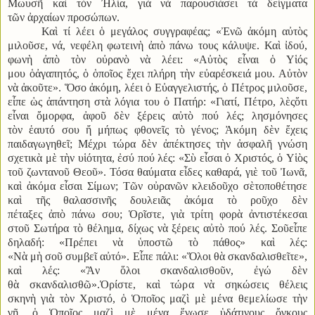
Μωυσῆ καὶ τὸν Ἠλία, γιὰ νὰ παρουσιάσει τὰ δείγματα
τῶν ἀρχαίων προσώπων.
Καὶ τί λέει ὁ μεγάλος συγγραφέας; «Ἐνῶ ἀκόμη αὐτὸς
μιλοῦσε, νά, νεφέλη φωτεινὴ ἀπὸ πάνω τους κάλυψε. Καὶ ἰδού,
φωνὴ ἀπὸ τὸν οὐρανὸ νὰ λέει: «Αὐτὸς εἶναι ὁ Υἱός
μου ὁἀγαπητός, ὁ ὁποῖος ἔχει πλήρη τὴν εὐαρέσκειά μου. Αὐτὸν
νὰ ἀκοῦτε». Ὅσο ἀκόμη, λέει ὁ Εὐαγγελιστής, ὁ Πέτρος μιλοῦσε,
εἶπε ὡς ἀπάντηση στὰ λόγια του ὁ Πατήρ: «Γιατί, Πέτρο, λὲςὅτι
εἶναι ὄμορφα, ἀφοῦ δὲν ξέρεις αὐτὸ πού λές; λησμόνησες
τὸν ἑαυτό σου ἤ μήπως φθονεῖς τὸ γένος; Ἀκόμη δὲν ἔχεις
παιδαγωγηθεῖ; Μέχρι τώρα δὲν ἀπέκτησες τὴν ἀσφαλῆ γνώση
σχετικὰ μὲ τὴν υἱότητα, ἐσύ πού λές: «Σὺ εἶσαι ὁ Χριστός, ὁ Υἱὸς
τοῦ ζωντανοῦ Θεοῦ». Τόσα θαύματα εἶδες καθαρά, γιὲ τοῦ Ἰωνᾶ,
καὶ ἀκόμα εἶσαι Σίμων; Τῶν οὐρανῶν κλειδοῦχο σὲτοποθέτησε
καὶ τῆς θαλασσινῆς δουλειᾶς ἀκόμα τὸ ροῦχο δὲν
πέταξες ἀπὸ πάνω σου; Ὁρῖστε, γιὰ τρίτη φορὰ ἀντιστέκεσαι
στοῦ Σωτήρα τὸ θέλημα, δίχως νὰ ξέρεις αὐτὸ πού λές. Σοῦεἶπε
δηλαδή: «Πρέπει νὰ ὑποστῶ τὸ πάθος» καὶ λές:
«Νὰ μὴ σοῦ συμβεῖ αὐτό». Εἶπε πάλι: «Ὅλοι θὰ σκανδαλισθεῖτε»,
καὶ λές: «Ἂν ὅλοι σκανδαλισθοῦν, ἐγώ δὲν
θὰ σκανδαλισθῶ».Ὁρίστε, καὶ τώρα νὰ σηκώσεις θέλεις
σκηνὴ γιὰ τὸν Χριστό, ὁ Ὁποῖος μαζὶ μὲ μένα θεμελίωσε τὴν
γῆ, ὁ Ὁποῖος μαζὶ μὲ μένα ἕνωσε ὑδάτινους ὄγκους