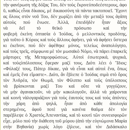
τὴν φανέρωση τῆς δόξας Του
,
δὲν τοὺς ἔκρινεὑποδεέστερους
,
ἀφο
ῦ
,
καθὼς εἶναι δίκαιος
,
μὲ δικαιοσύνη τὰ πάντα τακτοποιεῖ
.
Ἔχοντ
ας ὅλους στὸν νοῦ Του, δὲν χωρίζει ἀπὸ τὴν μεταξύ τους ἀγάπη
αὐτοὺς πού ἕνωσε. Ἀλλά, ἐπειδὴδὲν ἦταν ἄξιος
νὰ δεῖ τὸ θεϊκὸ πρόσωπο καὶ τὴν
φοβερὴ ἐκείνη ὀπτασία ὁ Ἰούδας, ὁ μελλοντικὸς προδότης,
γιὰ τοῦτο ὁ Κύριος καὶ τοὺς ἄλλους ἀφήνει, γιὰ νὰ ἀφήσει ὕστερα
κι ἐκεῖνον, πού δὲν ἀφέθηκε μόνος, τελείως ἀναπολόγητο,
καὶ τοὺς τρεῖς, σύμφωνα μὲ τὸν μωσαϊκὸ Νόμο, νὰ πάρει ἐπαρκεῖς
μάρτυρες τῆς Μεταμορφώσεως. Αὐτοὶ ἐσωτερικά, ψυχικά,
καὶ τοὺςὑπόλοιπους ἔφεραν μαζί τους. Διότι λέει ὁ Ἴδιος:
«Φύλαξέ τους, Πάτερ δίκαιε, γιὰ νὰ εἶναι καὶ αὐτοὶ ἕνα, ὅπως
καὶ ἐμεῖς ἕνα εἴμαστε». Διότι, ἂν ἔβλεπε ὁ Ἰούδας σιμὰ στὸ ὅρος
τὸν Ἀνδρέα, τὸν Θωμᾶ, τὸν Φίλιππο καὶ τοὺς ὑπόλοιπους
νὰ βρίσκονται μαζί Του καὶ οὔτε νὰ γογγύζουν,
νὰ μὴν ἀγανακτοῦν, νὰ μὴν κακολογοῦν, ἀλλά νὰ χαίρονται
καὶ κοινὴ νὰλογαριάζουν γιὰ τοὺς ἑαυτούς τους καὶ τοὺς ἀπόντες
τὴν χάρη ἀπὸ ψηλά, ἦταν ἀπὸ κάθε ἀπολογία
στερημένος, ἀφοῦ ποτὲ γιὰ κανένα θαῦμα δὲν τὸν
παρέβλεψε ὁ Χριστός.Ἀπεναντίας, καὶ τὸ κουτὶ τῶν συνεισφορῶν
εἶχε, μόλο πού τὴν διάθεση τοῦ μύρου (ἀπὸ τὴν εὐγνώμονα Μαρία
στὴν Βηθανία) χωρὶς λόγο ζήλευε, καὶ τὸν Διδάσκαλο