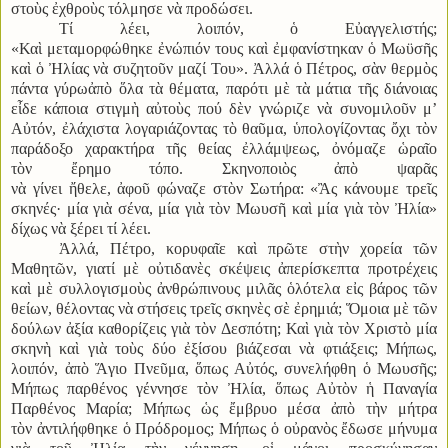
στοὺς ἐχθροὺς τόλμησε νὰ προδώσει.
Τί λέει, λοιπόν, ὁ Εὐαγγελιστής;
«Καὶ μεταμορφώθηκε ἐνώπιόν τους καὶ ἐμφανίστηκαν ὁ Μωϋσῆς
καὶ ὁ Ἠλίας νὰ συζητοῦν μαζί Του». Ἀλλά ὁ Πέτρος, σὰν θερμὸς
πάντα γύρωἀπὸ ὅλα τὰ θέματα, παρότι μὲ τὰ μάτια τῆς διάνοιας
εἶδε κάποια στιγμὴ αὐτοὺς πού δὲν γνώριζε νὰ συνομιλοῦν μ’
Αὐτόν, ἐλάχιστα λογαριάζοντας τὸ θαῦμα, ὑπολογίζοντας ὄχι τὸν
παράδοξο χαρακτήρα τῆς θείας ἐλλάμψεως, ὀνόμαζε ὡραῖο
τὸν ἔρημο τόπο. Σκηνοποιὸς ἀπὸ ψαρᾶς
νὰ γίνει ἤθελε, ἀφοῦ φώναζε στὸν Σωτήρα: «Ἂς κάνουμε τρεῖς
σκηνές· μία γιὰ σένα, μία γιὰ τὸν Μωυσῆ καὶ μία γιὰ τὸν Ἠλία»
δίχως νὰ ξέρει τί λέει.
Ἀλλά, Πέτρο, κορυφαῖε καὶ πρῶτε στὴν χορεία τῶν
Μαθητῶν, γιατί μὲ οὐτιδανὲς σκέψεις ἀπερίσκεπτα προτρέχεις
καὶ μὲ συλλογισμοὺς ἀνθρώπινους μιλᾶς ὁλότελα εἰς βάρος τῶν
θείων, θέλοντας νὰ στήσεις τρεῖς σκηνὲς σὲ ἐρημιά; Ὅμοια μὲ τῶν
δούλων ἀξία καθορίζεις γιὰ τὸν Δεσπότη; Καὶ γιὰ τὸν Χριστὸ μία
σκηνὴ καὶ γιὰ τοὺς δύο ἐξίσου βιάζεσαι νὰ φτιάξεις; Μήπως,
λοιπόν, ἀπὸ Ἅγιο Πνεῦμα, ὅπως Αὐτός, συνελήφθη ὁ Μωυσῆς;
Μήπως παρθένος γέννησε τὸν Ἠλία, ὅπως Αὐτὸν ἡ Παναγία
Παρθένος Μαρία; Μήπως ὡς ἔμβρυο μέσα ἀπὸ τὴν μήτρα
τὸν ἀντιλήφθηκε ὁ Πρόδρομος; Μήπως ὁ οὐρανὸς ἔδωσε μήνυμα