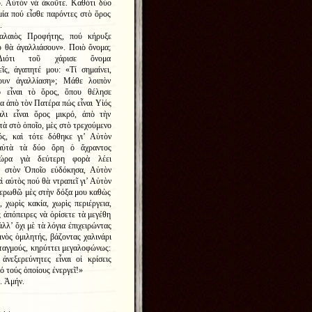
υ. Αὐτὸν νὰ ἀκοῦτε. Καθότι δύο
μία πού εἶσθε παρόντες στὸ ὅρος
.
αλαιὸς Προφήτης, πού κήρυξε
 θὰ ἀγαλλιάσουν». Ποιὸ ὄνομα;
ιότι τοῦ χάρισε ὄνομα
ς, ἀγαπητέ μου: «Τί σημαίνει,
υν ἀγαλλίαση»; Μάθε λοιπὸν
 εἶναι τὸ ὅρος, ὅπου θέλησε
α ἀπὸ τὸν Πατέρα πώς εἶναι Υἱός
λι εἶναι ὅρος μικρό, ἀπὸ τὴν
τὰ στὸ ὁποῖο, μὲς στὸ τρεχούμενο
ς, καὶ τότε δόθηκε γι’ Αὐτὸν
αὐτὰ τὰ δύο ὄρη ὁ ἄχραντος
τώρα γιὰ δεύτερη φορὰ λέει
, στὸν Ὁποῖο εὐδόκησα, Αὐτὸν
ὶ αὐτὸς πού θὰ ντραπεῖ γι’ Αὐτὸν
φανερωθῶ μὲς στὴν δόξα μου καθὼς
 χωρὶς κακία, χωρὶς περιέργεια,
 ἀπόπειρες νὰ ὁρίσετε τὰ μεγέθη
λλ’ ὄχι μὲ τὰ λόγια ἐπιχειρώντας
ινὸς ὁμιλητής, βάζοντας χαλινάρι
ταγμούς, κηρύττει μεγαλοφώνως:
εξερεύνητες εἶναι οἱ κρίσεις
ό τούς ὁποίους ἐνεργεῖ!»
. Ἀμήν.