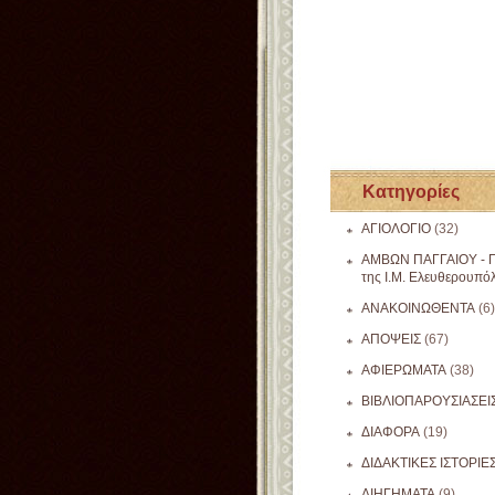
Κατηγορίες
ΑΓΙΟΛΟΓΙΟ
(32)
ΑΜΒΩΝ ΠΑΓΓΑΙΟΥ - Π
της Ι.Μ. Ελευθερουπό
ΑΝΑΚΟΙΝΩΘΕΝΤΑ
(6)
ΑΠΟΨΕΙΣ
(67)
ΑΦΙΕΡΩΜΑΤΑ
(38)
ΒΙΒΛΙΟΠΑΡΟΥΣΙΑΣΕΙ
ΔΙΑΦΟΡΑ
(19)
ΔΙΔΑΚΤΙΚΕΣ ΙΣΤΟΡΙΕ
ΔΙΗΓΗΜΑΤΑ
(9)