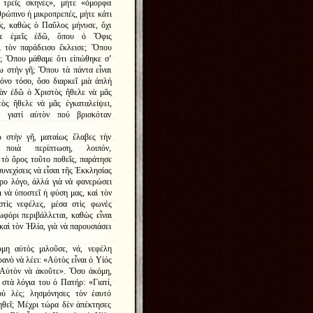
 τρεῖς σκηνές», μήτε «ὄμορφα
θρώπινο ἡ μικροπρεπές, μήτε κάτι
ῖς, καθὼς ὁ Παῦλος μήνυσε, ὄχι
στε ἐμεῖς ἐδῶ, ὅπου ὁ Ὄφις
ι τὸν παράδεισο ἔκλεισε; Ὅπου
; Ὅπου μάθαμε ὅτι εἰπώθηκε σ’
ω στὴν γῆ; Ὅπου τὰ πάντα εἶναι
όνο τόσο, ὅσο διαρκεῖ μιὰ ἁπλή
Ἐὰν ἐδῶ ὁ Χριστὸς ἤθελε νὰ μᾶς
ὸς ἤθελε νὰ μᾶς ἐγκαταλείψει,
; γιατί αὐτὸν πού βρισκόταν
ω στὴν γῆ, ματαίως ἔλαβες τὴν
ποιὰ περίπτωση, λοιπόν,
τὸ ὅρος τοῦτο ποθεῖς, παράτησε
υνεχίσεις νὰ εἶσαι τῆς Ἐκκλησίας
ερο λόγο, ἀλλά γιὰ νὰ φανερώσει
 νὰ ὑποστεῖ ἡ φύση μας, καὶ τὸν
τὶς νεφέλες, μέσα στὶς φωνὲς
φόρι περιβάλλεται, καθὼς εἶναι
αὶ τὸν Ἠλία, γιὰ νὰ παρουσιάσει
μη αὐτὸς μιλοῦσε, νά, νεφέλη
ανὸ νὰ λέει: «Αὐτὸς εἶναι ὁ Υἱός
. Αὐτὸν νὰ ἀκοῦτε». Ὅσο ἀκόμη,
 στὰ λόγια του ὁ Πατήρ: «Γιατί,
ού λές; λησμόνησες τὸν ἑαυτό
ηθεῖ; Μέχρι τώρα δὲν ἀπέκτησες