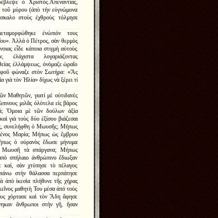
έβλεψε ὁ Χριστός.Ἀπεναντίας,
η τοῦ μύρου (ἀπὸ τὴν εὐγνώμονα
άσκαλο στοὺς ἐχθροὺς τόλμησε
μεταμορφώθηκε ἐνώπιόν τους
Του». Ἀλλά ὁ Πέτρος, σὰν θερμὸς
νοιας εἶδε κάποια στιγμὴ αὐτοὺς
ἐλάχιστα λογαριάζοντας
θείας ἐλλάμψεως, ὀνόμαζε ὡραῖο
 ἀφοῦ φώναζε στὸν Σωτήρα: «Ἂς
α γιὰ τὸν Ἠλία» δίχως νὰ ξέρει τί
ῶν Μαθητῶν, γιατί μὲ οὐτιδανὲς
ώπινους μιλᾶς ὁλότελα εἰς βάρος
ιά; Ὅμοια μὲ τῶν δούλων ἀξία
καὶ γιὰ τοὺς δύο ἐξίσου βιάζεσαι
ός, συνελήφθη ὁ Μωυσῆς; Μήπως
θένος Μαρία; Μήπως ὡς ἔμβρυο
ήπως ὁ οὐρανὸς ἔδωσε μήνυμα
οῦ Μωυσῆ τὰ σπάργανα; Μήπως
πὸ σπήλαιο ἀνθρώπινο ἔδιωξαν
 καί, σὰν χτύπησε τὸ πέλαγος
 πάνω στὴν θάλασσα περπάτησε
ὰ ἀπὸ ἱκεσία πλήθυνε τῆς χήρας
Ἐκεῖνος μαθητὴ Του μέσα ἀπό τούς
ους χόρτασε καὶ τὸν Ἅδη ἄφησε
νηκαν ἄνθρωποι στὴν γῆ, ἤσαν