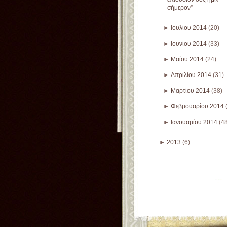
σήμερον”
►
Ιουλίου 2014
(20)
►
Ιουνίου 2014
(33)
►
Μαΐου 2014
(24)
►
Απριλίου 2014
(31)
►
Μαρτίου 2014
(38)
►
Φεβρουαρίου 2014
►
Ιανουαρίου 2014
(4
►
2013
(6)