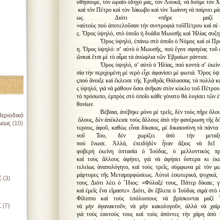
υθήσουμε
,
τὸν ὡραῖο ὁδηγό μας
,
τὸν Λουκᾶ
,
νὰ δοῦμε τὸν Χ
καὶ τὸν Πέτρο καὶ τὸν Ἰάκωβο καὶ τὸν Ἰωάννη νὰ παίρνει 
ως
.
Διότι
«
π
ῆ
ρε
μαζί
«
α
ὐ
το
ὺ
ς
πού
ἀ
ποτελο
ῦ
σαν
τ
ὴ
ν
συντροφι
ὰ
το
ῦ
Πέτρου
κα
ὶ
σ
ὲ
ς
.
Ὄ
ρος
ὑ
ψηλό
,
στ
ὸ
ὁ
πο
ῖ
ο
ἡ
δυάδα
Μωυσ
ῆ
ς
κα
ὶ
Ἠ
λίας
συζη
Ὄρος ὑψηλό
,
ἐπάνω στὸ ὁποῖο ὁ Νόμος καὶ οἱ Π
η
.
Ὄρος ὑψηλό
:
σ
’
αὐτὸ ὁ Μωυσῆς
,
πού ἔγινε σφαγέας τοῦ 
ῶνκαὶ ἔτσι μὲ τὸ αἷμα τὰ ἀνώφλια τῶν Ἑβραίων ράντισε
.
Ὄρος ὑψηλό
,
σ
’
αὐτὸ ὁ Ἠλίας
,
πού κοντὰ σ
’
ἐκείν
σία τὴν περιχυμένη μὲ νερὸ εἶχε ἀφανίσει μὲ φωτιά
.
Ὄρος ὑψ
ςπού ἄνοιξε καὶ ἔκλεισε τῆς Ἐρυθρᾶς Θάλασσας τὰ πολλὰ κα
ς ὑψηλό
,
γιὰ νὰ μάθουν ὅσοι ἀνῆκαν στὸν κύκλο τοῦ Πέτρου
τὸ πρόσωπο
,
ἐμπρὸς στὸ ὁποῖο κάθε γόνατο θὰ λυγίσει τῶν ἐ
θονίων
.
Βέβαια
,
ἀνέβηκε μόνο μὲ τρεῖς
,
δὲν τοὺς πῆρε ὅλο
εριοδικό
ὅλους
,
δὲν ἀπέκλεισε τοὺς ἄλλους ἀπὸ τὴν φανέρωση τῆς δ
λεως
(10)
τερους
,
ἀφοῦ
,
καθὼς εἶναι δίκαιος
,
μὲ δικαιοσύνη τὰ πάντα 
νοῦ Του, δὲν χωρίζει ἀπὸ τὴν μεταξ
πού ἕνωσε. Ἀλλά, ἐπειδὴδὲν ἦταν ἄξιος νὰ δεῖ
φοβερὴ ἐκείνη ὀπτασία ὁ Ἰούδας, ὁ μελλοντικὸς π
καὶ τοὺς ἄλλους ἀφήνει, γιὰ νὰ ἀφήσει ὕστερα κι ἐκε
τελείως ἀναπολόγητο, καὶ τοὺς τρεῖς, σύμφωνα μὲ τὸν μ
μάρτυρες τῆς Μεταμορφώσεως. Αὐτοὶ ἐσωτερικά, ψυχικά, 
Σ
(3)
τους. Διότι λέει ὁ Ἴδιος: «Φύλαξέ τους, Πάτερ δίκαιε, γ
καὶ ἐμεῖς ἕνα εἴμαστε». Διότι, ἂν ἔβλεπε ὁ Ἰούδας σιμὰ στ
Φίλιππο καὶ τοὺς ὑπόλοιπους νὰ βρίσκονται μαζί 
Σ
(7)
νὰ μὴν ἀγανακτοῦν, νὰ μὴν κακολογοῦν, ἀλλά νὰ χαίρο
γιὰ τοὺς ἑαυτούς τους καὶ τοὺς ἀπόντες τὴν χάρη ἀπὸ