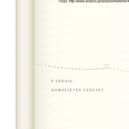
Πηγή: http://www.alopsis.gr/alopsis/metamor
0 ΣΧΌΛΙΑ:
ΔΗΜΟΣΊΕΥΣΗ ΣΧΟΛΊΟΥ