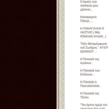
Ο Ιερεύς των
παιδικών μου
χρόνων...
Καλοκαιρινό
Πάσχα....
Η ΠΑΝΑΓΙΑ ΚΑΙ Ο
ΛΗΣΤΗΣ! ( Μία
διδακτική ιστορία...)
''Στὴν Μεταμόρφωση
τοῦ Σωτῆρος΄΄ ΑΓΙΟΥ
ΙΩΑΝΝΟΥ ...
Η Παναγιά της
Αγιάσου.
Η Παναγιά των
Ελλήνων...
Η Παναγία η
Προυσιώτισσα.
Η Παναγία της
Τήνου.
“Τον άρτον ημών τον
επιούσιον δος ημίν