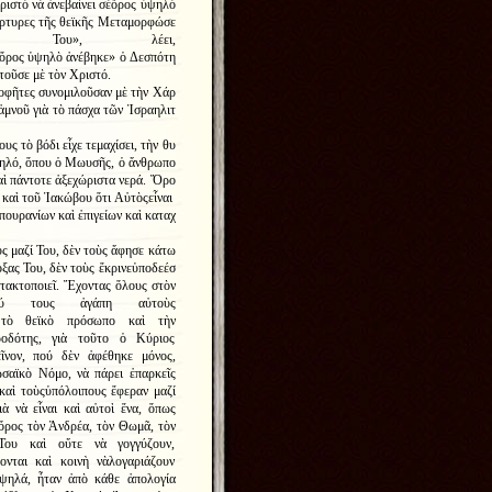
ριστὸ νὰ ἀνεβαίνει σὲὄρος ὑψηλὸ
μάρτυρες τῆς θεϊκῆς Μεταμορφώσε
Του
»,
λέει
,
ὄ
ρος
ὑ
ψηλ
ὸ
ἀ
νέβηκε
»
ὁ
Δεσπότη
το
ῦ
σε
μ
ὲ
τ
ὸ
ν
Χριστό
.
ροφῆτες συνομιλοῦσαν μὲ τὴν Χάρ
ἀμνοῦ γιὰ τὸ πάσχα τῶν Ἰσραηλιτ
ους τὸ βόδι εἶχε τεμαχίσει
,
τὴν θυ
ηλό
,
ὅπου ὁ Μωυσῆς
,
ὁ ἄνθρωπο
ὶ πάντοτε ἀξεχώριστα νερά
.
Ὄρο
 καὶ τοῦ Ἰακώβου ὅτι Αὐτὸςεἶναι
πουρανίων καὶ ἐπιγείων καὶ καταχ
υς μαζί Του
,
δὲν τοὺς ἄφησε κάτω
όξας Του
,
δὲν τοὺς ἔκρινεὑποδεέσ
τακτοποιεῖ
.
Ἔχοντας ὅλους στὸν
ύ τους ἀγάπη αὐτοὺς
 τὸ θεϊκὸ πρόσωπο καὶ τὴν
ροδότης, γιὰ τοῦτο ὁ Κύριος
ῖνον, πού δὲν ἀφέθηκε μόνος,
ωσαϊκὸ Νόμο, νὰ πάρει ἐπαρκεῖς
καὶ τοὺςὑπόλοιπους ἔφεραν μαζί
ιὰ νὰ εἶναι καὶ αὐτοὶ ἕνα, ὅπως
ὸ ὅρος τὸν Ἀνδρέα, τὸν Θωμᾶ, τὸν
Του καὶ οὔτε νὰ γογγύζουν,
νται καὶ κοινὴ νὰλογαριάζουν
 ψηλά, ἦταν ἀπὸ κάθε ἀπολογία