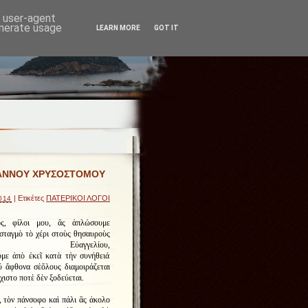
d user-agent
enerate usage
LEARN MORE
GOT IT
ΙΩΑΝΝΟΥ ΧΡΥΣΟΣΤΟΜΟΥ
| Ετικέτες
ΠΑΤΕΡΙΚΟΙ ΛΟΓΟΙ
014
ς, φίλοι μου, ἂς ἁπλώσουμε
σταγμὸ τὸ χέρι στοὺς θησαυροὺς
ὐαγγελίου,
υμε ἀπὸ ἐκεῖ κατὰ τὴν συνήθειά
ύ ἄφθονα σὲὅλους διαμοιράζεται
χιστο ποτὲ δὲν ξοδεύεται.
,
τὸν πάνσοφο καὶ πάλι ἂς ἀκολο