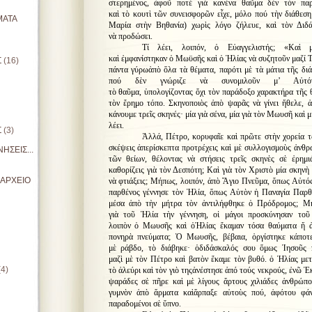
στερημένος, ἀφοῦ ποτὲ γιὰ κανένα θαῦμα δὲν τὸν παρ
καὶ τὸ κουτὶ τῶν συνεισφορῶν εἶχε, μόλο πού τὴν διάθεσ
ΜΑΤΑ
Μαρία στὴν Βηθανία) χωρὶς λόγο ζήλευε, καὶ τὸν Διδ
νὰ προδώσει.
Τί λέει, λοιπόν, ὁ Εὐαγγελιστής; «Καὶ 
καὶ ἐμφανίστηκαν ὁ Μωϋσῆς καὶ ὁ Ἠλίας νὰ συζητοῦν μαζί 
Σ
(16)
πάντα γύρωἀπὸ ὅλα τὰ θέματα, παρότι μὲ τὰ μάτια τῆς διά
πού δὲν γνώριζε νὰ συνομιλοῦν μ’ Αὐτόν, 
τὸ θαῦμα, ὑπολογίζοντας ὄχι τὸν παράδοξο χαρακτήρα τῆς 
τὸν ἔρημο τόπο. Σκηνοποιὸς ἀπὸ ψαρᾶς νὰ γίνει ἤθελε,
κάνουμε τρεῖς σκηνές· μία γιὰ σένα, μία γιὰ τὸν Μωυσῆ καὶ μί
λέει.
Σ
(3)
Ἀλλά, Πέτρο, κορυφαῖε καὶ πρῶτε στὴν χορεία τ
σκέψεις ἀπερίσκεπτα προτρέχεις καὶ μὲ συλλογισμοὺς ἀνθρ
ΗΣΕΙΣ...
τῶν θείων, θέλοντας νὰ στήσεις τρεῖς σκηνὲς σὲ ἐρημ
καθορίζεις γιὰ τὸν Δεσπότη; Καὶ γιὰ τὸν Χριστὸ μία σκηνὴ 
ΙΑΡΧΕΙΟ
νὰ φτιάξεις; Μήπως, λοιπόν, ἀπὸ Ἅγιο Πνεῦμα, ὅπως Αὐτ
παρθένος γέννησε τὸν Ἠλία, ὅπως Αὐτὸν ἡ Παναγία Παρ
μέσα ἀπὸ τὴν μήτρα τὸν ἀντιλήφθηκε ὁ Πρόδρομος; Μ
γιὰ τοῦ Ἠλία τὴν γέννηση, οἱ μάγοι προσκύνησαν τ
λοιπὸν ὁ Μωυσῆς καὶ ὁἨλίας ἔκαμαν τόσα θαύματα ἤ ἀ
πονηρὰ πνεύματα; Ὁ Μωυσῆς, βέβαια, ὀργίστηκε κάποτε
μὲ ράβδο, τὸ διάβηκε· ὁδιδάσκαλός σου ὅμως Ἰησοῦς
μαζὶ μὲ τὸν Πέτρο καὶ βατὸν ἔκαμε τὸν βυθό. ὁ Ἠλίας μετ
(4)
τὸ ἀλεύρι καὶ τὸν γιὸ τηςἀνέστησε ἀπό τούς νεκρούς, ἐνῶ 
ψαράδες σὲ πῆρε καὶ μὲ λίγους ἄρτους χιλιάδες ἀνθρώπ
γυμνὸν ἀπὸ ἅρματα καὶἅρπαξε αὐτοὺς πού, ἀφότου φά
παραδομένοι σὲ ὕπνο.