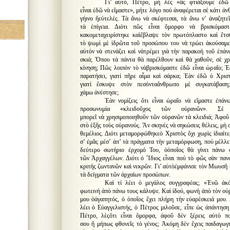
Γι’ αὐτό, Πέτρο, μὴ λὲς «ἂς φτιάξουμε ἐδῶ
εἶναι ἐδῶ νὰ εἴμαστε», μήτε λόγο πού ἀναφέρεται σὲ κάτι ἀν
γήινο ἤεὐτελές. Τὰ ἄνω νὰ σκέφτεσαι, τὰ ἄνω ν’ ἀναζητε
τὰ ἐπίγεια. Διότι πῶς εἶναι ὄμορφο νὰ βρισκόμα
κακομεταχειρίστηκε καὶἔβλαψε τὸν πρωτόπλαστο καὶ ἔτσ
τὸ ψωμὶ μὲ ἱδρῶτα τοῦ προσώπου του νὰ τρώει ἀκούσαμε
αὐτὸν νὰ στενάζει καὶ νὰτρέμει γιὰ τὴν παρακοὴ τοῦ ἐπάν
σκιά; Ὅπου τὰ πάντα θὰ παρέλθουν καὶ θὰ χαθοῦν, σὲ χρ
κίνηση; Πῶς λοιπὸν τὸ νὰβρισκόμαστε ἐδῶ εἶναι ὡραῖο; 
παρατήσει, γιατί πῆρε αἷμα καὶ σάρκα; Ἐὰν ἐδῶ ὁ Χριστ
γιατί ἔσκυψε στὸν πεσόνταἄνθρωπο μὲ συγκατάβαση
χάμω ἀνέστησε;
Ἐὰν νομίζεις ὅτι εἶναι ὡραῖο νὰ εἴμαστε ἐπάν
προσωνυμία «κλειδοῦχος τῶν οὐρανῶν». Σὲ 
μπορεῖ νὰ χρησιμοποιηθοῦν τῶν οὐρανῶν τὰ κλειδιά; Ἀφοῦ 
στὸ ἑξῆς τοὺς οὐρανούς. Ἂν σκηνὲς νὰ σηκώσεις θέλεις, μὴ σ
θεμέλιος. Διότι μεταμορφώθηκεὁ Χριστὸς ὄχι χωρὶς ἰδιαίτ
σ’ ἐμᾶς μέσ’ ἀπ’ τὰ πράγματα τὴν μεταμόρφωση, πού μέλλει
δεύτερο σωτήριο ἐρχομό Του, ὁὁποῖος θὰ γίνει πάνω σ
τῶν Ἀρχαγγέλων. Διότι ὁ Ἴδιος εἶναι πού τὸ φῶς σὰν πανω
κριτὴς ζωντανῶν καὶ νεκρῶν. Γι’ αὐτὸἐμφάνισε τὸν Μωυσῆ κ
τὰ δείγματα τῶν ἀρχαίων προσώπων.
Καὶ τί λέει ὁ μεγάλος συγγραφέας; «Ἐνῶ ἀκό
φωτεινὴ ἀπὸ πάνω τους κάλυψε. Καὶ ἰδού, φωνὴ ἀπὸ τὸν οὐρ
μου ὁἀγαπητός, ὁ ὁποῖος ἔχει πλήρη τὴν εὐαρέσκειά μου
λέει ὁ Εὐαγγελιστής, ὁ Πέτρος μιλοῦσε, εἶπε ὡς ἀπάντηση
Πέτρο, λὲςὅτι εἶναι ὄμορφα, ἀφοῦ δὲν ξέρεις αὐτὸ π
σου ἤ μήπως φθονεῖς τὸ γένος; Ἀκόμη δὲν ἔχεις παιδαγωγ