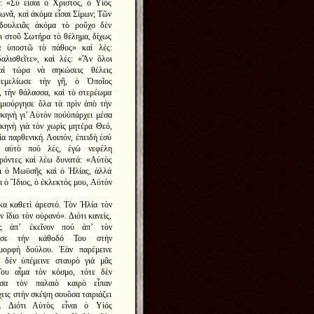
: «Σὺ εἶσαι ὁ Χριστός, ὁ Υἱὸς
ωνᾶ, καὶ ἀκόμα εἶσαι Σίμων; Τῶν
 δουλειᾶς ἀκόμα τὸ ροῦχο δὲν
αι στοῦ Σωτήρα τὸ θέλημα, δίχως
ὰ ὑποστῶ τὸ πάθος» καὶ λές:
λισθεῖτε», καὶ λές: «Ἂν ὅλοι
καὶ τώρα νὰ σηκώσεις θέλεις
εμελίωσε τὴν γῆ, ὁ Ὁποῖος
, τὴν θάλασσα, καὶ τὸ στερέωμα
μιούργησε ὅλα τὰ πρὶν ἀπὸ τὴν
σκηνὴ γι’ Αὐτὸν πούὑπάρχει μέσα
σκηνὴ γιὰ τὸν χωρὶς μητέρα Θεό,
ία παρθενική. Λοιπόν, ἐπειδὴ ἐσύ
ι’ αὐτὸ πού λές, ἐγώ νεφέλη
ρόντες καὶ λέω δυνατά: «Αὐτὸς
χι ὁ Μωϋσῆς καὶ ὁ Ἠλίας, ἀλλά
αι ὁ Ἴδιος, ὁ ἐκλεκτός μου, Αὐτὸν
κα καθετὶ ἀρεστό. Τὸν Ἠλία τὸν
 ἴδιο τὸν οὐρανό». Διότι κανείς,
ὸς ἀπ’ ἐκεῖνον πού ἀπ’ τὸν
ίησε τὴν κάθοδό Του στὴν
 μορφὴ δούλου. Ἐὰν παρέμεινε
ν δὲν ὑπέμεινε σταυρὸ γιὰ μᾶς
ου αἷμα τὸν κόσμο, τότε δὲν
ὅσα τὸν παλαιὸ καιρὸ εἶπαν
εις στὴν σκέψη σουὅσα ταιριάζει
. Διότι Αὐτὸς εἶναι ὁ Υἱός