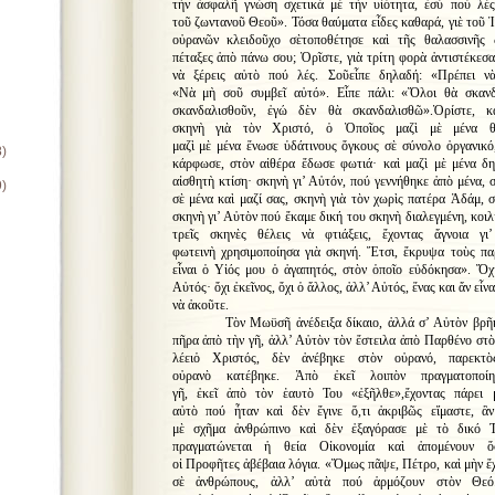
τὴν ἀσφαλῆ γνώση σχετικὰ μὲ τὴν υἱότητα, ἐσύ πού λές
τοῦ ζωντανοῦ Θεοῦ». Τόσα θαύματα εἶδες καθαρά, γιὲ τοῦ Ἰ
οὐρανῶν κλειδοῦχο σὲτοποθέτησε καὶ τῆς θαλασσινῆς
πέταξες ἀπὸ πάνω σου; Ὁρῖστε, γιὰ τρίτη φορὰ ἀντιστέκεσ
νὰ ξέρεις αὐτὸ πού λές. Σοῦεἶπε δηλαδή: «Πρέπει ν
«Νὰ μὴ σοῦ συμβεῖ αὐτό». Εἶπε πάλι: «Ὅλοι θὰ σκανδα
σκανδαλισθοῦν, ἐγώ δὲν θὰ σκανδαλισθῶ».Ὁρίστε, 
σκηνὴ γιὰ τὸν Χριστό, ὁ Ὁποῖος μαζὶ μὲ μένα θ
μαζὶ μὲ μένα ἕνωσε ὑδάτινους ὄγκους σὲ σύνολο ὀργανικό
8)
κάρφωσε, στὸν αἰθέρα ἔδωσε φωτιά· καὶ μαζὶ μὲ μένα δη
αἰσθητὴ κτίση· σκηνὴ γι’ Αὐτόν, πού γεννήθηκε ἀπὸ μένα, 
9)
σὲ μένα καὶ μαζί σας, σκηνὴ γιὰ τὸν χωρὶς πατέρα Ἀδάμ, 
σκηνὴ γι’ Αὐτὸν πού ἔκαμε δική του σκηνὴ διαλεγμένη, κοιλ
τρεῖς σκηνὲς θέλεις νὰ φτιάξεις, ἔχοντας ἄγνοια γ
φωτεινὴ χρησιμοποίησα γιὰ σκηνή. Ἔτσι, ἔκρυψα τοὺς πα
εἶναι ὁ Υἱός μου ὁ ἀγαπητός, στὸν ὁποῖο εὐδόκησα». Ὄ
Αὐτός· ὄχι ἐκεῖνος, ὄχι ὁ ἄλλος, ἀλλ’ Αὐτός, ἕνας και ἄν εἶν
νὰ ἀκοῦτε.
Τὸν Μωϋσῆ ἀνέδειξα δίκαιο, ἀλλά σ’ Αὐτὸν βρῆ
πῆρα ἀπὸ τὴν γῆ, ἀλλ’ Αὐτὸν τὸν ἔστειλα ἀπὸ Παρθένο στὸν
λέειὁ Χριστός, δὲν ἀνέβηκε στὸν οὐρανό, παρεκτ
οὐρανὸ κατέβηκε. Ἀπὸ ἐκεῖ λοιπὸν πραγματοπο
γῆ, ἐκεῖ ἀπὸ τὸν ἑαυτὸ Του «ἐξῆλθε»,ἔχοντας πάρει
αὐτὸ πού ἦταν καὶ δὲν ἔγινε ὅ,τι ἀκριβῶς εἴμαστε, ἂ
μὲ σχῆμα ἀνθρώπινο καὶ δὲν ἐξαγόρασε μὲ τὸ δικό Τ
πραγματώνεται ἡ θεία Οἰκονομία καὶ ἀπομένουν 
οἱ Προφῆτες ἀβέβαια λόγια. «Ὅμως πᾶψε, Πέτρο, καὶ μὴν ἔχ
σὲ ἀνθρώπους, ἀλλ’ αὐτὰ πού ἁρμόζουν στὸν Θεό