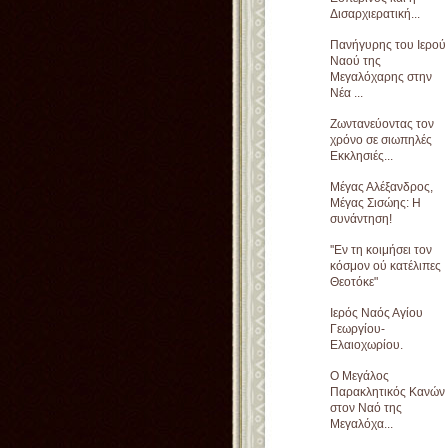
Δισαρχιερατική...
Πανήγυρης του Ιερού
Ναού της
Μεγαλόχαρης στην
Νέα ...
Ζωντανεύοντας τον
χρόνο σε σιωπηλές
Εκκλησιές...
Μέγας Αλέξανδρος,
Μέγας Σισώης: Η
συνάντηση!
''Εν τη κοιμήσει τον
κόσμον ού κατέλιπες
Θεοτόκε"
Ιερός Ναός Αγίου
Γεωργίου-
Ελαιοχωρίου.
Ο Μεγάλος
Παρακλητικός Κανών
στον Ναό της
Μεγαλόχα...