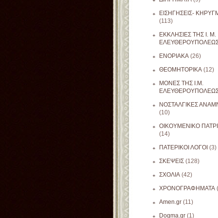
ΕΙΣΗΓΗΣΕΙΣ- ΚΗΡΥΓ
(113)
ΕΚΚΛΗΣΙΕΣ ΤΗΣ Ι. Μ.
ΕΛΕΥΘΕΡΟΥΠΟΛΕΩ
ΕΝΟΡΙΑΚΑ
(26)
ΘΕΟΜΗΤΟΡΙΚΑ
(12)
ΜΟΝΕΣ ΤΗΣ Ι.Μ.
ΕΛΕΥΘΕΡΟΥΠΟΛΕΩ
ΝΟΣΤΑΛΓΙΚΕΣ ΑΝΑΜΝ
(10)
ΟΙΚΟΥΜΕΝΙΚΟ ΠΑΤΡ
(14)
ΠΑΤΕΡΙΚΟΙ ΛΟΓΟΙ
(3)
ΣΚΕΨΕΙΣ
(128)
ΣΧΟΛΙΑ
(42)
ΧΡΟΝΟΓΡΑΦΗΜΑΤΑ
Amen.gr
(11)
Dogma.gr
(1)