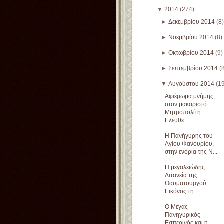
▼
2014
(274)
►
Δεκεμβρίου 2014
(8)
►
Νοεμβρίου 2014
(8)
►
Οκτωβρίου 2014
(9)
►
Σεπτεμβρίου 2014
(
▼
Αυγούστου 2014
(1
Αφιέρωμα μνήμης,
στον μακαριστό
Μητροπολίτη
Ελευθε...
Η Πανήγυρης του
Αγίου Φανουρίου,
στην ενορία της Ν...
Η μεγαλειώδης
Λιτανεία της
Θαυματουργού
Εικόνος τη...
Ο Μέγας
Πανηγυρικός
Εσπερινός και η