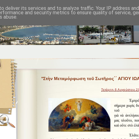
o deliver its services and to analyze traffic. Your IP address an
erformance and security metrics to ensure quality of service, g
s abuse.
''Στὴν Μεταμόρφωση τοῦ Σωτῆρος΄΄ ΑΓΙΟΥ 
Τετάρτη 6 Αυγούστου 2
Ἐμπρό
σήμερα χωρὶς δι
τοῦ Ε
γιὰ νὰ ἀντλήσο
μας πλοῦτο, πο
καὶ οὔτε στὸ ἐλά
Ἐλᾶτε