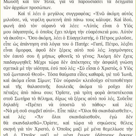
Μωυσῆ καὶ τὸν Ἠλία, γιὰ νὰ παρουσιάσει τὰ δείγματα
τῶν ἀρχαίων προσώπων.
Καὶ τί λέει ὁ μεγάλος συγγραφέας; «Ἐνῶ ἀκόμη αὐτὸς
μιλοῦσε, νά, νεφέλη φωτεινὴ ἀπὸ πάνω τους κάλυψε. Καὶ ἰδού,
φωνὴ ἀπὸ τὸν οὐρανὸ νὰ λέει: «Αὐτὸς εἶναι ὁ Υἱός
μου ὁἀγαπητός, ὁ ὁποῖος ἔχει πλήρη τὴν εὐαρέσκειά μου. Αὐτὸν
νὰ ἀκοῦτε». Ὅσο ἀκόμη, λέει ὁ Εὐαγγελιστής, ὁ Πέτρος μιλοῦσε,
εἶπε ὡς ἀπάντηση στὰ λόγια του ὁ Πατήρ: «Γιατί, Πέτρο, λὲςὅτι
εἶναι ὄμορφα, ἀφοῦ δὲν ξέρεις αὐτὸ πού λές; λησμόνησες
τὸν ἑαυτό σου ἤ μήπως φθονεῖς τὸ γένος; Ἀκόμη δὲν ἔχεις
παιδαγωγηθεῖ; Μέχρι τώρα δὲν ἀπέκτησες τὴν ἀσφαλῆ γνώση
σχετικὰ μὲ τὴν υἱότητα, ἐσύ πού λές: «Σὺ εἶσαι ὁ Χριστός, ὁ Υἱὸς
τοῦ ζωντανοῦ Θεοῦ». Τόσα θαύματα εἶδες καθαρά, γιὲ τοῦ Ἰωνᾶ,
καὶ ἀκόμα εἶσαι Σίμων; Τῶν οὐρανῶν κλειδοῦχο σὲτοποθέτησε
καὶ τῆς θαλασσινῆς δουλειᾶς ἀκόμα τὸ ροῦχο δὲν
πέταξες ἀπὸ πάνω σου; Ὁρῖστε, γιὰ τρίτη φορὰ ἀντιστέκεσαι
στοῦ Σωτήρα τὸ θέλημα, δίχως νὰ ξέρεις αὐτὸ πού λές. Σοῦεἶπε
δηλαδή: «Πρέπει νὰ ὑποστῶ τὸ πάθος» καὶ λές:
«Νὰ μὴ σοῦ συμβεῖ αὐτό». Εἶπε πάλι: «Ὅλοι θὰ σκανδαλισθεῖτε»,
καὶ λές: «Ἂν ὅλοι σκανδαλισθοῦν, ἐγώ δὲν
θὰ σκανδαλισθῶ».Ὁρίστε, καὶ τώρα νὰ σηκώσεις θέλεις
σκηνὴ γιὰ τὸν Χριστό, ὁ Ὁποῖος μαζὶ μὲ μένα θεμελίωσε τὴν
γῆ, ὁ Ὁποῖος μαζὶ μὲ μένα ἕνωσε ὑδάτινους ὄγκους