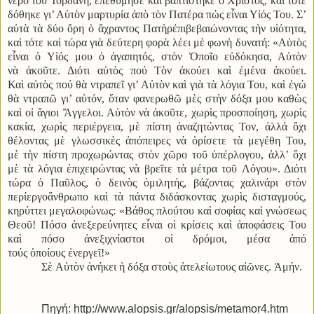
νερὸ τοῦ Ἰορδάνη, ἐπεθύμησε καὶ βαπτίστηκε ὁ Χριστός, καὶ τότε
δόθηκε γι’ Αὐτὸν μαρτυρία ἀπὸ τὸν Πατέρα πώς εἶναι Υἱός Του. Σ’
αὐτὰ τὰ δύο ὄρη ὁ ἄχραντος Πατὴρἐπιβεβαιώνοντας τὴν υἱότητα,
καὶ τότε καὶ τώρα γιὰ δεύτερη φορὰ λέει μὲ φωνὴ δυνατή: «Αὐτὸς
εἶναι ὁ Υἱός μου ὁ ἀγαπητός, στὸν Ὁποῖο εὐδόκησα, Αὐτὸν
νὰ ἀκοῦτε. Διότι αὐτὸς πού Τὸν ἀκούει καὶ ἐμένα ἀκούει.
Καὶ αὐτὸς πού θὰ ντραπεῖ γι’ Αὐτὸν καὶ γιὰ τὰ λόγια Του, καὶ ἐγώ
θὰ ντραπῶ γι’ αὐτόν, ὅταν φανερωθῶ μὲς στὴν δόξα μου καθὼς
καὶ οἱ ἅγιοι Ἄγγελοι. Αὐτὸν νὰ ἀκοῦτε, χωρὶς προσποίηση, χωρὶς
κακία, χωρὶς περιέργεια, μὲ πίστη ἀναζητώντας Τον, ἀλλά ὄχι
θέλοντας μὲ γλωσσικὲς ἀπόπειρες νὰ ὁρίσετε τὰ μεγέθη Του,
μὲ τὴν πίστη προχωρώντας στὸν χῶρο τοῦ ὑπέρλογου, ἀλλ’ ὄχι
μὲ τὰ λόγια ἐπιχειρώντας νὰ βρεῖτε τὰ μέτρα τοῦ Λόγου». Διότι
τώρα ὁ Παῦλος, ὁ δεινὸς ὁμιλητής, βάζοντας χαλινάρι στὸν
περίεργοἄνθρωπο καὶ τὰ πάντα διδάσκοντας χωρὶς δισταγμούς,
κηρύττει μεγαλοφώνως: «Βάθος πλούτου καὶ σοφίας καὶ γνώσεως
Θεοῦ! Πόσο ἀνεξερεύνητες εἶναι οἱ κρίσεις καὶ ἀποφάσεις Του
καὶ πόσο ἀνεξιχνίαστοι οἱ δρόμοι, μέσα ἀπό
τούς ὁποίους ἐνεργεῖ!»
Σὲ Αὐτὸν ἀνήκει ἡ δόξα στοὺς ἀτελείωτους αἰῶνες. Ἀμήν.
Πηγή: http://www.alopsis.gr/alopsis/metamor4.htm