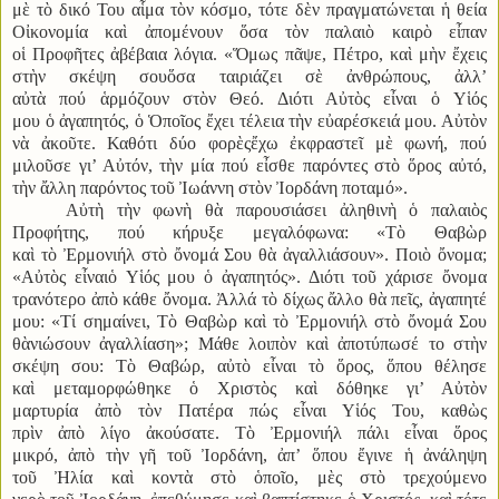
μὲ τὸ δικό Του αἷμα τὸν κόσμο, τότε δὲν πραγματώνεται ἡ θεία
Οἰκονομία καὶ ἀπομένουν ὅσα τὸν παλαιὸ καιρὸ εἶπαν
οἱ Προφῆτες ἀβέβαια λόγια. «Ὅμως πᾶψε, Πέτρο, καὶ μὴν ἔχεις
στὴν σκέψη σουὅσα ταιριάζει σὲ ἀνθρώπους, ἀλλ’
αὐτὰ πού ἁρμόζουν στὸν Θεό. Διότι Αὐτὸς εἶναι ὁ Υἱός
μου ὁ ἀγαπητός, ὁ Ὁποῖος ἔχει τέλεια τὴν εὐαρέσκειά μου. Αὐτὸν
νὰ ἀκοῦτε. Καθότι δύο φορὲςἔχω ἐκφραστεῖ μὲ φωνή, πού
μιλοῦσε γι’ Αὐτόν, τὴν μία πού εἶσθε παρόντες στὸ ὅρος αὐτό,
τὴν ἄλλη παρόντος τοῦ Ἰωάννη στὸν Ἰορδάνη ποταμό».
Αὐτὴ τὴν φωνὴ θὰ παρουσιάσει ἀληθινὴ ὁ παλαιὸς
Προφήτης, πού κήρυξε μεγαλόφωνα: «Τὸ Θαβὼρ
καὶ τὸ Ἐρμονιήλ στὸ ὄνομά Σου θὰ ἀγαλλιάσουν». Ποιὸ ὄνομα;
«Αὐτὸς εἶναιὁ Υἱός μου ὁ ἀγαπητός». Διότι τοῦ χάρισε ὄνομα
τρανότερο ἀπὸ κάθε ὄνομα. Ἀλλά τὸ δίχως ἄλλο θὰ πεῖς, ἀγαπητέ
μου: «Τί σημαίνει, Τὸ Θαβὼρ καὶ τὸ Ἐρμονιήλ στὸ ὄνομά Σου
θὰνιώσουν ἀγαλλίαση»; Μάθε λοιπὸν καὶ ἀποτύπωσέ το στὴν
σκέψη σου: Τὸ Θαβώρ, αὐτὸ εἶναι τὸ ὅρος, ὅπου θέλησε
καὶ μεταμορφώθηκε ὁ Χριστὸς καὶ δόθηκε γι’ Αὐτὸν
μαρτυρία ἀπὸ τὸν Πατέρα πώς εἶναι Υἱός Του, καθὼς
πρὶν ἀπὸ λίγο ἀκούσατε. Τὸ Ἐρμονιήλ πάλι εἶναι ὅρος
μικρό, ἀπὸ τὴν γῆ τοῦ Ἰορδάνη, ἀπ’ ὅπου ἔγινε ἡ ἀνάληψη
τοῦ Ἠλία καὶ κοντὰ στὸ ὁποῖο, μὲς στὸ τρεχούμενο