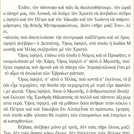
Ἐλᾶτε
,
τὸν πάνσοφο καὶ πάλι ἂς ἀκολουθήσουμε
,
τὸν ὡραῖ
ο ὁδηγό μας
,
τὸν Λουκᾶ
,
νὰ δοῦμε τὸν Χριστὸ νὰ ἀνεβαίνει σὲὄρο
ς ὑψηλὸ καὶ τὸν Πέτρο καὶ τὸν Ἰάκωβο καὶ τὸν Ἰωάννη νὰ παίρνει
μάρτυρες τῆς θεϊκῆς Μεταμορφώσεως
.
Διότι
«
π
ῆ
ρε
μαζί
Του
»,
λέ
ει
,
«
α
ὐ
το
ὺ
ς
πού
ἀ
ποτελο
ῦ
σαν
τ
ὴ
ν
συντροφι
ὰ
το
ῦ
Πέτρου
κα
ὶ
σ
ὲ
ὄ
ρος
ὑ
ψηλ
ὸ
ἀ
νέβηκε
»
ὁ
Δεσπότης
.
Ὄ
ρος
ὑ
ψηλό
,
στ
ὸ
ὁ
πο
ῖ
ο
ἡ
δυάδα
Μ
ωυσ
ῆ
ς
κα
ὶ
Ἠ
λίας
συζητο
ῦ
σε
μ
ὲ
τ
ὸ
ν
Χριστό
.
Ὄρος ὑψηλό
,
ἐπάνω στὸ ὁποῖο ὁ Νόμος καὶ οἱ Προφῆτες σ
υνομιλοῦσαν μὲ τὴν Χάρη
.
Ὄρος ὑψηλό
:
σ
’
αὐτὸ ὁ Μωυσῆς
,
πού
ἔγινε σφαγέας τοῦ ἀμνοῦ γιὰ τὸ πάσχα τῶν Ἰσραηλιτῶνκαὶ ἔτσι μὲ
τὸ αἷμα τὰ ἀνώφλια τῶν Ἑβραίων ράντισε
.
Ὄρος ὑψηλό
,
σ
’
αὐτὸ ὁ Ἠλίας
,
πού κοντὰ σ
’
ἐκείνους τὸ β
όδι εἶχε τεμαχίσει
,
τὴν θυσία τὴν περιχυμένη μὲ νερὸ εἶχε ἀφανίσε
ι μὲ φωτιά
.
Ὄρος ὑψηλό
,
ὅπου ὁ Μωυσῆς
,
ὁ ἄνθρωποςπού ἄνοιξε
καὶ ἔκλεισε τῆς Ἐρυθρᾶς Θάλασσας τὰ πολλὰ καὶ πάντοτε ἀξεχώρ
ιστα νερά
.
Ὄρος ὑψηλό
,
γιὰ νὰ μάθουν ὅσοι ἀνῆκαν στὸν κύκλο τ
οῦ Πέτρου καὶ τοῦ Ἰακώβου ὅτι Αὐτὸςεἶναι τὸ πρόσωπο
,
ἐμπρὸς
στὸ ὁποῖο κάθε γόνατο θὰ λυγίσει τῶν ἐπουρανίων καὶ ἐπιγείων κ
αὶ καταχθονίων
.
Βέβαια
,
ἀνέβηκε μόνο μὲ τρεῖς
,
δὲν τοὺς πῆρε ὅλους μαζί
Του
,
δὲν τοὺς ἄφησε κάτω ὅλους
,
δὲν ἀπέκλεισε τοὺς ἄλλους ἀπὸ