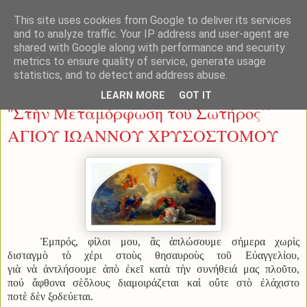
This site uses cookies from Google to deliver its services
and to analyze traffic. Your IP address and user-agent are
shared with Google along with performance and security
metrics to ensure quality of service, generate usage
statistics, and to detect and address abuse.
Τετάρτη 6 Αυγούστου 2014
LEARN MORE
GOT IT
''Στὴν Μεταμόρφωση τοῦ Σωτῆρος΄΄
ΑΓΙΟΥ ΙΩΑΝΝΟΥ ΧΡΥΣΟΣΤΟΜΟΥ
Ἐμπρός, φίλοι μου, ἂς ἁπλώσουμε σήμερα χωρὶς
δισταγμὸ τὸ χέρι στοὺς θησαυροὺς τοῦ Εὐαγγελίου,
γιὰ νὰ ἀντλήσουμε ἀπὸ ἐκεῖ κατὰ τὴν συνήθειά μας πλοῦτο,
πού ἄφθονα σὲὅλους διαμοιράζεται καὶ οὔτε στὸ ἐλάχιστο
ποτὲ δὲν ξοδεύεται.