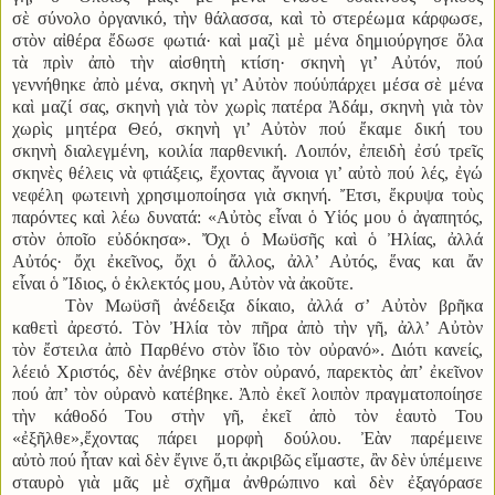
σὲ σύνολο ὀργανικό, τὴν θάλασσα, καὶ τὸ στερέωμα κάρφωσε,
στὸν αἰθέρα ἔδωσε φωτιά· καὶ μαζὶ μὲ μένα δημιούργησε ὅλα
τὰ πρὶν ἀπὸ τὴν αἰσθητὴ κτίση· σκηνὴ γι’ Αὐτόν, πού
γεννήθηκε ἀπὸ μένα, σκηνὴ γι’ Αὐτὸν πούὑπάρχει μέσα σὲ μένα
καὶ μαζί σας, σκηνὴ γιὰ τὸν χωρὶς πατέρα Ἀδάμ, σκηνὴ γιὰ τὸν
χωρὶς μητέρα Θεό, σκηνὴ γι’ Αὐτὸν πού ἔκαμε δική του
σκηνὴ διαλεγμένη, κοιλία παρθενική. Λοιπόν, ἐπειδὴ ἐσύ τρεῖς
σκηνὲς θέλεις νὰ φτιάξεις, ἔχοντας ἄγνοια γι’ αὐτὸ πού λές, ἐγώ
νεφέλη φωτεινὴ χρησιμοποίησα γιὰ σκηνή. Ἔτσι, ἔκρυψα τοὺς
παρόντες καὶ λέω δυνατά: «Αὐτὸς εἶναι ὁ Υἱός μου ὁ ἀγαπητός,
στὸν ὁποῖο εὐδόκησα». Ὄχι ὁ Μωϋσῆς καὶ ὁ Ἠλίας, ἀλλά
Αὐτός· ὄχι ἐκεῖνος, ὄχι ὁ ἄλλος, ἀλλ’ Αὐτός, ἕνας και ἄν
εἶναι ὁ Ἴδιος, ὁ ἐκλεκτός μου, Αὐτὸν νὰ ἀκοῦτε.
Τὸν Μωϋσῆ ἀνέδειξα δίκαιο, ἀλλά σ’ Αὐτὸν βρῆκα
καθετὶ ἀρεστό. Τὸν Ἠλία τὸν πῆρα ἀπὸ τὴν γῆ, ἀλλ’ Αὐτὸν
τὸν ἔστειλα ἀπὸ Παρθένο στὸν ἴδιο τὸν οὐρανό». Διότι κανείς,
λέειὁ Χριστός, δὲν ἀνέβηκε στὸν οὐρανό, παρεκτὸς ἀπ’ ἐκεῖνον
πού ἀπ’ τὸν οὐρανὸ κατέβηκε. Ἀπὸ ἐκεῖ λοιπὸν πραγματοποίησε
τὴν κάθοδό Του στὴν γῆ, ἐκεῖ ἀπὸ τὸν ἑαυτὸ Του
«ἐξῆλθε»,ἔχοντας πάρει μορφὴ δούλου. Ἐὰν παρέμεινε
αὐτὸ πού ἦταν καὶ δὲν ἔγινε ὅ,τι ἀκριβῶς εἴμαστε, ἂν δὲν ὑπέμεινε
σταυρὸ γιὰ μᾶς μὲ σχῆμα ἀνθρώπινο καὶ δὲν ἐξαγόρασε