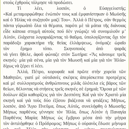
στοὺς ἐχθροὺς τόλμησε νὰ προδώσει.
Τί λέει, λοιπόν, ὁ Εὐαγγελιστής;
«Καὶ μεταμορφώθηκε ἐνώπιόν τους καὶ ἐμφανίστηκαν ὁ Μωϋσῆς
καὶ ὁ Ἠλίας νὰ συζητοῦν μαζί Του». Ἀλλά ὁ Πέτρος, σὰν θερμὸς
πάντα γύρωἀπὸ ὅλα τὰ θέματα, παρότι μὲ τὰ μάτια τῆς διάνοιας
εἶδε κάποια στιγμὴ αὐτοὺς πού δὲν γνώριζε νὰ συνομιλοῦν μ’
Αὐτόν, ἐλάχιστα λογαριάζοντας τὸ θαῦμα, ὑπολογίζοντας ὄχι τὸν
παράδοξο χαρακτήρα τῆς θείας ἐλλάμψεως, ὀνόμαζε ὡραῖο
τὸν ἔρημο τόπο. Σκηνοποιὸς ἀπὸ ψαρᾶς
νὰ γίνει ἤθελε, ἀφοῦ φώναζε στὸν Σωτήρα: «Ἂς κάνουμε τρεῖς
σκηνές· μία γιὰ σένα, μία γιὰ τὸν Μωυσῆ καὶ μία γιὰ τὸν Ἠλία»
δίχως νὰ ξέρει τί λέει.
Ἀλλά, Πέτρο, κορυφαῖε καὶ πρῶτε στὴν χορεία τῶν
Μαθητῶν, γιατί μὲ οὐτιδανὲς σκέψεις ἀπερίσκεπτα προτρέχεις
καὶ μὲ συλλογισμοὺς ἀνθρώπινους μιλᾶς ὁλότελα εἰς βάρος τῶν
θείων, θέλοντας νὰ στήσεις τρεῖς σκηνὲς σὲ ἐρημιά; Ὅμοια μὲ τῶν
δούλων ἀξία καθορίζεις γιὰ τὸν Δεσπότη; Καὶ γιὰ τὸν Χριστὸ μία
σκηνὴ καὶ γιὰ τοὺς δύο ἐξίσου βιάζεσαι νὰ φτιάξεις; Μήπως,
λοιπόν, ἀπὸ Ἅγιο Πνεῦμα, ὅπως Αὐτός, συνελήφθη ὁ Μωυσῆς;
Μήπως παρθένος γέννησε τὸν Ἠλία, ὅπως Αὐτὸν ἡ Παναγία
Παρθένος Μαρία; Μήπως ὡς ἔμβρυο μέσα ἀπὸ τὴν μήτρα
τὸν ἀντιλήφθηκε ὁ Πρόδρομος; Μήπως ὁ οὐρανὸς ἔδωσε μήνυμα