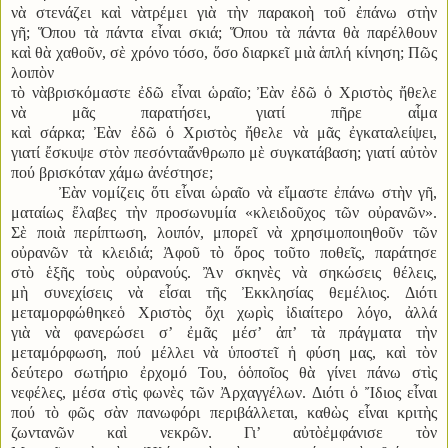
νὰ στενάζει καὶ νὰτρέμει γιὰ τὴν παρακοὴ τοῦ ἐπάνω στὴν
γῆ; Ὅπου τὰ πάντα εἶναι σκιά; Ὅπου τὰ πάντα θὰ παρέλθουν
καὶ θὰ χαθοῦν, σὲ χρόνο τόσο, ὅσο διαρκεῖ μιὰ ἁπλή κίνηση; Πῶς
λοιπὸν
τὸ νὰβρισκόμαστε ἐδῶ εἶναι ὡραῖο; Ἐὰν ἐδῶ ὁ Χριστὸς ἤθελε
νὰ μᾶς παρατήσει, γιατί πῆρε αἷμα
καὶ σάρκα; Ἐὰν ἐδῶ ὁ Χριστὸς ἤθελε νὰ μᾶς ἐγκαταλείψει,
γιατί ἔσκυψε στὸν πεσόνταἄνθρωπο μὲ συγκατάβαση; γιατί αὐτὸν
πού βρισκόταν χάμω ἀνέστησε;
Ἐὰν νομίζεις ὅτι εἶναι ὡραῖο νὰ εἴμαστε ἐπάνω στὴν γῆ,
ματαίως ἔλαβες τὴν προσωνυμία «κλειδοῦχος τῶν οὐρανῶν».
Σὲ ποιὰ περίπτωση, λοιπόν, μπορεῖ νὰ χρησιμοποιηθοῦν τῶν
οὐρανῶν τὰ κλειδιά; Ἀφοῦ τὸ ὅρος τοῦτο ποθεῖς, παράτησε
στὸ ἑξῆς τοὺς οὐρανούς. Ἂν σκηνὲς νὰ σηκώσεις θέλεις,
μὴ συνεχίσεις νὰ εἶσαι τῆς Ἐκκλησίας θεμέλιος. Διότι
μεταμορφώθηκεὁ Χριστὸς ὄχι χωρὶς ἰδιαίτερο λόγο, ἀλλά
γιὰ νὰ φανερώσει σ’ ἐμᾶς μέσ’ ἀπ’ τὰ πράγματα τὴν
μεταμόρφωση, πού μέλλει νὰ ὑποστεῖ ἡ φύση μας, καὶ τὸν
δεύτερο σωτήριο ἐρχομό Του, ὁὁποῖος θὰ γίνει πάνω στὶς
νεφέλες, μέσα στὶς φωνὲς τῶν Ἀρχαγγέλων. Διότι ὁ Ἴδιος εἶναι
πού τὸ φῶς σὰν πανωφόρι περιβάλλεται, καθὼς εἶναι κριτὴς
ζωντανῶν καὶ νεκρῶν. Γι’ αὐτὸἐμφάνισε τὸν