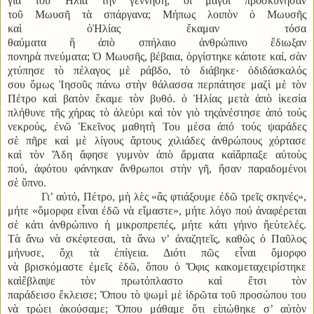
γιὰ τοῦ Ἠλία τὴν γέννηση, οἱ μάγοι προσκύνησαν
τοῦ Μωυσῆ τὰ σπάργανα; Μήπως λοιπὸν ὁ Μωυσῆς
καὶ ὁἨλίας ἔκαμαν τόσα
θαύματα ἤ ἀπὸ σπήλαιο ἀνθρώπινο ἔδιωξαν
πονηρὰ πνεύματα; Ὁ Μωυσῆς, βέβαια, ὀργίστηκε κάποτε καί, σὰν
χτύπησε τὸ πέλαγος μὲ ράβδο, τὸ διάβηκε· ὁδιδάσκαλός
σου ὅμως Ἰησοῦς πάνω στὴν θάλασσα περπάτησε μαζὶ μὲ τὸν
Πέτρο καὶ βατὸν ἔκαμε τὸν βυθό. ὁ Ἠλίας μετὰ ἀπὸ ἱκεσία
πλήθυνε τῆς χήρας τὸ ἀλεύρι καὶ τὸν γιὸ τηςἀνέστησε ἀπό τούς
νεκρούς, ἐνῶ Ἐκεῖνος μαθητὴ Του μέσα ἀπό τούς ψαράδες
σὲ πῆρε καὶ μὲ λίγους ἄρτους χιλιάδες ἀνθρώπους χόρτασε
καὶ τὸν Ἅδη ἄφησε γυμνὸν ἀπὸ ἅρματα καὶἅρπαξε αὐτοὺς
πού, ἀφότου φάνηκαν ἄνθρωποι στὴν γῆ, ἤσαν παραδομένοι
σὲ ὕπνο.
Γι’ αὐτό, Πέτρο, μὴ λὲς «ἂς φτιάξουμε ἐδῶ τρεῖς σκηνές»,
μήτε «ὄμορφα εἶναι ἐδῶ νὰ εἴμαστε», μήτε λόγο πού ἀναφέρεται
σὲ κάτι ἀνθρώπινο ἡ μικροπρεπές, μήτε κάτι γήινο ἤεὐτελές.
Τὰ ἄνω νὰ σκέφτεσαι, τὰ ἄνω ν’ ἀναζητεῖς, καθὼς ὁ Παῦλος
μήνυσε, ὄχι τὰ ἐπίγεια. Διότι πῶς εἶναι ὄμορφο
νὰ βρισκόμαστε ἐμεῖς ἐδῶ, ὅπου ὁ Ὄφις κακομεταχειρίστηκε
καὶἔβλαψε τὸν πρωτόπλαστο καὶ ἔτσι τὸν
παράδεισο ἔκλεισε; Ὅπου τὸ ψωμὶ μὲ ἱδρῶτα τοῦ προσώπου του
νὰ τρώει ἀκούσαμε; Ὅπου μάθαμε ὅτι εἰπώθηκε σ’ αὐτὸν