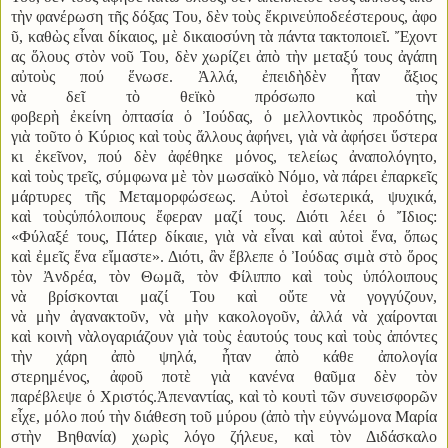
τὴν φανέρωση τῆς δόξας Του
,
δὲν τοὺς ἔκρινεὑποδεέστερους
,
ἀφο
ῦ
,
καθὼς εἶναι δίκαιος
,
μὲ δικαιοσύνη τὰ πάντα τακτοποιεῖ
.
Ἔχοντ
ας ὅλους στὸν νοῦ Του, δὲν χωρίζει ἀπὸ τὴν μεταξύ τους ἀγάπη
αὐτοὺς πού ἕνωσε. Ἀλλά, ἐπειδὴδὲν ἦταν ἄξιος
νὰ δεῖ τὸ θεϊκὸ πρόσωπο καὶ τὴν
φοβερὴ ἐκείνη ὀπτασία ὁ Ἰούδας, ὁ μελλοντικὸς προδότης,
γιὰ τοῦτο ὁ Κύριος καὶ τοὺς ἄλλους ἀφήνει, γιὰ νὰ ἀφήσει ὕστερα
κι ἐκεῖνον, πού δὲν ἀφέθηκε μόνος, τελείως ἀναπολόγητο,
καὶ τοὺς τρεῖς, σύμφωνα μὲ τὸν μωσαϊκὸ Νόμο, νὰ πάρει ἐπαρκεῖς
μάρτυρες τῆς Μεταμορφώσεως. Αὐτοὶ ἐσωτερικά, ψυχικά,
καὶ τοὺςὑπόλοιπους ἔφεραν μαζί τους. Διότι λέει ὁ Ἴδιος:
«Φύλαξέ τους, Πάτερ δίκαιε, γιὰ νὰ εἶναι καὶ αὐτοὶ ἕνα, ὅπως
καὶ ἐμεῖς ἕνα εἴμαστε». Διότι, ἂν ἔβλεπε ὁ Ἰούδας σιμὰ στὸ ὅρος
τὸν Ἀνδρέα, τὸν Θωμᾶ, τὸν Φίλιππο καὶ τοὺς ὑπόλοιπους
νὰ βρίσκονται μαζί Του καὶ οὔτε νὰ γογγύζουν,
νὰ μὴν ἀγανακτοῦν, νὰ μὴν κακολογοῦν, ἀλλά νὰ χαίρονται
καὶ κοινὴ νὰλογαριάζουν γιὰ τοὺς ἑαυτούς τους καὶ τοὺς ἀπόντες
τὴν χάρη ἀπὸ ψηλά, ἦταν ἀπὸ κάθε ἀπολογία
στερημένος, ἀφοῦ ποτὲ γιὰ κανένα θαῦμα δὲν τὸν
παρέβλεψε ὁ Χριστός.Ἀπεναντίας, καὶ τὸ κουτὶ τῶν συνεισφορῶν
εἶχε, μόλο πού τὴν διάθεση τοῦ μύρου (ἀπὸ τὴν εὐγνώμονα Μαρία
στὴν Βηθανία) χωρὶς λόγο ζήλευε, καὶ τὸν Διδάσκαλο