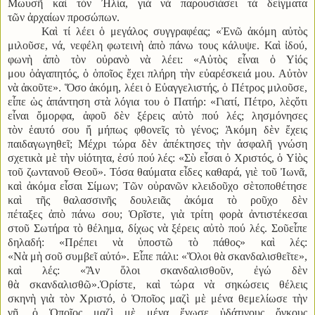
Μωυσῆ καὶ τὸν Ἠλία, γιὰ νὰ παρουσιάσει τὰ δείγματα
τῶν ἀρχαίων προσώπων.
Καὶ τί λέει ὁ μεγάλος συγγραφέας; «Ἐνῶ ἀκόμη αὐτὸς
μιλοῦσε, νά, νεφέλη φωτεινὴ ἀπὸ πάνω τους κάλυψε. Καὶ ἰδού,
φωνὴ ἀπὸ τὸν οὐρανὸ νὰ λέει: «Αὐτὸς εἶναι ὁ Υἱός
μου ὁἀγαπητός, ὁ ὁποῖος ἔχει πλήρη τὴν εὐαρέσκειά μου. Αὐτὸν
νὰ ἀκοῦτε». Ὅσο ἀκόμη, λέει ὁ Εὐαγγελιστής, ὁ Πέτρος μιλοῦσε,
εἶπε ὡς ἀπάντηση στὰ λόγια του ὁ Πατήρ: «Γιατί, Πέτρο, λὲςὅτι
εἶναι ὄμορφα, ἀφοῦ δὲν ξέρεις αὐτὸ πού λές; λησμόνησες
τὸν ἑαυτό σου ἤ μήπως φθονεῖς τὸ γένος; Ἀκόμη δὲν ἔχεις
παιδαγωγηθεῖ; Μέχρι τώρα δὲν ἀπέκτησες τὴν ἀσφαλῆ γνώση
σχετικὰ μὲ τὴν υἱότητα, ἐσύ πού λές: «Σὺ εἶσαι ὁ Χριστός, ὁ Υἱὸς
τοῦ ζωντανοῦ Θεοῦ». Τόσα θαύματα εἶδες καθαρά, γιὲ τοῦ Ἰωνᾶ,
καὶ ἀκόμα εἶσαι Σίμων; Τῶν οὐρανῶν κλειδοῦχο σὲτοποθέτησε
καὶ τῆς θαλασσινῆς δουλειᾶς ἀκόμα τὸ ροῦχο δὲν
πέταξες ἀπὸ πάνω σου; Ὁρῖστε, γιὰ τρίτη φορὰ ἀντιστέκεσαι
στοῦ Σωτήρα τὸ θέλημα, δίχως νὰ ξέρεις αὐτὸ πού λές. Σοῦεἶπε
δηλαδή: «Πρέπει νὰ ὑποστῶ τὸ πάθος» καὶ λές:
«Νὰ μὴ σοῦ συμβεῖ αὐτό». Εἶπε πάλι: «Ὅλοι θὰ σκανδαλισθεῖτε»,
καὶ λές: «Ἂν ὅλοι σκανδαλισθοῦν, ἐγώ δὲν
θὰ σκανδαλισθῶ».Ὁρίστε, καὶ τώρα νὰ σηκώσεις θέλεις
σκηνὴ γιὰ τὸν Χριστό, ὁ Ὁποῖος μαζὶ μὲ μένα θεμελίωσε τὴν
γῆ, ὁ Ὁποῖος μαζὶ μὲ μένα ἕνωσε ὑδάτινους ὄγκους