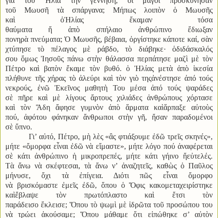
γιὰ τοῦ Ἠλία τὴν γέννηση, οἱ μάγοι προσκύνησαν
τοῦ Μωυσῆ τὰ σπάργανα; Μήπως λοιπὸν ὁ Μωυσῆς
καὶ ὁἨλίας ἔκαμαν τόσα
θαύματα ἤ ἀπὸ σπήλαιο ἀνθρώπινο ἔδιωξαν
πονηρὰ πνεύματα; Ὁ Μωυσῆς, βέβαια, ὀργίστηκε κάποτε καί, σὰν
χτύπησε τὸ πέλαγος μὲ ράβδο, τὸ διάβηκε· ὁδιδάσκαλός
σου ὅμως Ἰησοῦς πάνω στὴν θάλασσα περπάτησε μαζὶ μὲ τὸν
Πέτρο καὶ βατὸν ἔκαμε τὸν βυθό. ὁ Ἠλίας μετὰ ἀπὸ ἱκεσία
πλήθυνε τῆς χήρας τὸ ἀλεύρι καὶ τὸν γιὸ τηςἀνέστησε ἀπό τούς
νεκρούς, ἐνῶ Ἐκεῖνος μαθητὴ Του μέσα ἀπό τούς ψαράδες
σὲ πῆρε καὶ μὲ λίγους ἄρτους χιλιάδες ἀνθρώπους χόρτασε
καὶ τὸν Ἅδη ἄφησε γυμνὸν ἀπὸ ἅρματα καὶἅρπαξε αὐτοὺς
πού, ἀφότου φάνηκαν ἄνθρωποι στὴν γῆ, ἤσαν παραδομένοι
σὲ ὕπνο.
Γι’ αὐτό, Πέτρο, μὴ λὲς «ἂς φτιάξουμε ἐδῶ τρεῖς σκηνές»,
μήτε «ὄμορφα εἶναι ἐδῶ νὰ εἴμαστε», μήτε λόγο πού ἀναφέρεται
σὲ κάτι ἀνθρώπινο ἡ μικροπρεπές, μήτε κάτι γήινο ἤεὐτελές.
Τὰ ἄνω νὰ σκέφτεσαι, τὰ ἄνω ν’ ἀναζητεῖς, καθὼς ὁ Παῦλος
μήνυσε, ὄχι τὰ ἐπίγεια. Διότι πῶς εἶναι ὄμορφο
νὰ βρισκόμαστε ἐμεῖς ἐδῶ, ὅπου ὁ Ὄφις κακομεταχειρίστηκε
καὶἔβλαψε τὸν πρωτόπλαστο καὶ ἔτσι τὸν
παράδεισο ἔκλεισε; Ὅπου τὸ ψωμὶ μὲ ἱδρῶτα τοῦ προσώπου του
νὰ τρώει ἀκούσαμε; Ὅπου μάθαμε ὅτι εἰπώθηκε σ’ αὐτὸν