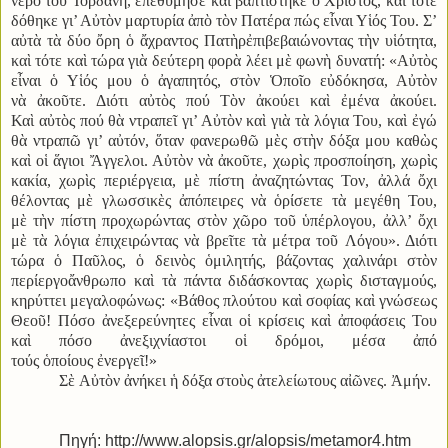
νερὸ τοῦ Ἰορδάνη, ἐπεθύμησε καὶ βαπτίστηκε ὁ Χριστός, καὶ τότε
δόθηκε γι’ Αὐτὸν μαρτυρία ἀπὸ τὸν Πατέρα πώς εἶναι Υἱός Του. Σ’
αὐτὰ τὰ δύο ὄρη ὁ ἄχραντος Πατὴρἐπιβεβαιώνοντας τὴν υἱότητα,
καὶ τότε καὶ τώρα γιὰ δεύτερη φορὰ λέει μὲ φωνὴ δυνατή: «Αὐτὸς
εἶναι ὁ Υἱός μου ὁ ἀγαπητός, στὸν Ὁποῖο εὐδόκησα, Αὐτὸν
νὰ ἀκοῦτε. Διότι αὐτὸς πού Τὸν ἀκούει καὶ ἐμένα ἀκούει.
Καὶ αὐτὸς πού θὰ ντραπεῖ γι’ Αὐτὸν καὶ γιὰ τὰ λόγια Του, καὶ ἐγώ
θὰ ντραπῶ γι’ αὐτόν, ὅταν φανερωθῶ μὲς στὴν δόξα μου καθὼς
καὶ οἱ ἅγιοι Ἄγγελοι. Αὐτὸν νὰ ἀκοῦτε, χωρὶς προσποίηση, χωρὶς
κακία, χωρὶς περιέργεια, μὲ πίστη ἀναζητώντας Τον, ἀλλά ὄχι
θέλοντας μὲ γλωσσικὲς ἀπόπειρες νὰ ὁρίσετε τὰ μεγέθη Του,
μὲ τὴν πίστη προχωρώντας στὸν χῶρο τοῦ ὑπέρλογου, ἀλλ’ ὄχι
μὲ τὰ λόγια ἐπιχειρώντας νὰ βρεῖτε τὰ μέτρα τοῦ Λόγου». Διότι
τώρα ὁ Παῦλος, ὁ δεινὸς ὁμιλητής, βάζοντας χαλινάρι στὸν
περίεργοἄνθρωπο καὶ τὰ πάντα διδάσκοντας χωρὶς δισταγμούς,
κηρύττει μεγαλοφώνως: «Βάθος πλούτου καὶ σοφίας καὶ γνώσεως
Θεοῦ! Πόσο ἀνεξερεύνητες εἶναι οἱ κρίσεις καὶ ἀποφάσεις Του
καὶ πόσο ἀνεξιχνίαστοι οἱ δρόμοι, μέσα ἀπό
τούς ὁποίους ἐνεργεῖ!»
Σὲ Αὐτὸν ἀνήκει ἡ δόξα στοὺς ἀτελείωτους αἰῶνες. Ἀμήν.
Πηγή: http://www.alopsis.gr/alopsis/metamor4.htm