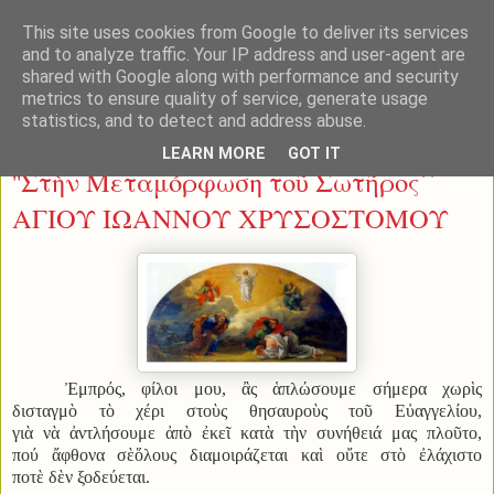
This site uses cookies from Google to deliver its services
and to analyze traffic. Your IP address and user-agent are
shared with Google along with performance and security
metrics to ensure quality of service, generate usage
statistics, and to detect and address abuse.
Τετάρτη 6 Αυγούστου 2014
LEARN MORE
GOT IT
''Στὴν Μεταμόρφωση τοῦ Σωτῆρος΄΄
ΑΓΙΟΥ ΙΩΑΝΝΟΥ ΧΡΥΣΟΣΤΟΜΟΥ
Ἐμπρός, φίλοι μου, ἂς ἁπλώσουμε σήμερα χωρὶς
δισταγμὸ τὸ χέρι στοὺς θησαυροὺς τοῦ Εὐαγγελίου,
γιὰ νὰ ἀντλήσουμε ἀπὸ ἐκεῖ κατὰ τὴν συνήθειά μας πλοῦτο,
πού ἄφθονα σὲὅλους διαμοιράζεται καὶ οὔτε στὸ ἐλάχιστο
ποτὲ δὲν ξοδεύεται.