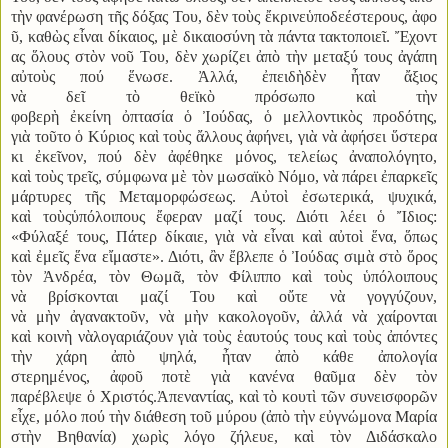
τὴν φανέρωση τῆς δόξας Του
,
δὲν τοὺς ἔκρινεὑποδεέστερους
,
ἀφο
ῦ
,
καθὼς εἶναι δίκαιος
,
μὲ δικαιοσύνη τὰ πάντα τακτοποιεῖ
.
Ἔχοντ
ας ὅλους στὸν νοῦ Του, δὲν χωρίζει ἀπὸ τὴν μεταξύ τους ἀγάπη
αὐτοὺς πού ἕνωσε. Ἀλλά, ἐπειδὴδὲν ἦταν ἄξιος
νὰ δεῖ τὸ θεϊκὸ πρόσωπο καὶ τὴν
φοβερὴ ἐκείνη ὀπτασία ὁ Ἰούδας, ὁ μελλοντικὸς προδότης,
γιὰ τοῦτο ὁ Κύριος καὶ τοὺς ἄλλους ἀφήνει, γιὰ νὰ ἀφήσει ὕστερα
κι ἐκεῖνον, πού δὲν ἀφέθηκε μόνος, τελείως ἀναπολόγητο,
καὶ τοὺς τρεῖς, σύμφωνα μὲ τὸν μωσαϊκὸ Νόμο, νὰ πάρει ἐπαρκεῖς
μάρτυρες τῆς Μεταμορφώσεως. Αὐτοὶ ἐσωτερικά, ψυχικά,
καὶ τοὺςὑπόλοιπους ἔφεραν μαζί τους. Διότι λέει ὁ Ἴδιος:
«Φύλαξέ τους, Πάτερ δίκαιε, γιὰ νὰ εἶναι καὶ αὐτοὶ ἕνα, ὅπως
καὶ ἐμεῖς ἕνα εἴμαστε». Διότι, ἂν ἔβλεπε ὁ Ἰούδας σιμὰ στὸ ὅρος
τὸν Ἀνδρέα, τὸν Θωμᾶ, τὸν Φίλιππο καὶ τοὺς ὑπόλοιπους
νὰ βρίσκονται μαζί Του καὶ οὔτε νὰ γογγύζουν,
νὰ μὴν ἀγανακτοῦν, νὰ μὴν κακολογοῦν, ἀλλά νὰ χαίρονται
καὶ κοινὴ νὰλογαριάζουν γιὰ τοὺς ἑαυτούς τους καὶ τοὺς ἀπόντες
τὴν χάρη ἀπὸ ψηλά, ἦταν ἀπὸ κάθε ἀπολογία
στερημένος, ἀφοῦ ποτὲ γιὰ κανένα θαῦμα δὲν τὸν
παρέβλεψε ὁ Χριστός.Ἀπεναντίας, καὶ τὸ κουτὶ τῶν συνεισφορῶν
εἶχε, μόλο πού τὴν διάθεση τοῦ μύρου (ἀπὸ τὴν εὐγνώμονα Μαρία
στὴν Βηθανία) χωρὶς λόγο ζήλευε, καὶ τὸν Διδάσκαλο