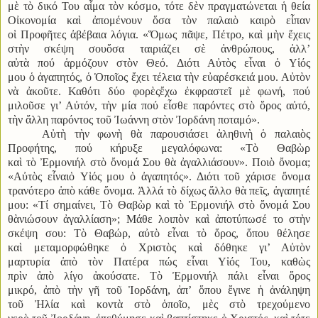
μὲ τὸ δικό Του αἷμα τὸν κόσμο, τότε δὲν πραγματώνεται ἡ θεία
Οἰκονομία καὶ ἀπομένουν ὅσα τὸν παλαιὸ καιρὸ εἶπαν
οἱ Προφῆτες ἀβέβαια λόγια. «Ὅμως πᾶψε, Πέτρο, καὶ μὴν ἔχεις
στὴν σκέψη σουὅσα ταιριάζει σὲ ἀνθρώπους, ἀλλ’
αὐτὰ πού ἁρμόζουν στὸν Θεό. Διότι Αὐτὸς εἶναι ὁ Υἱός
μου ὁ ἀγαπητός, ὁ Ὁποῖος ἔχει τέλεια τὴν εὐαρέσκειά μου. Αὐτὸν
νὰ ἀκοῦτε. Καθότι δύο φορὲςἔχω ἐκφραστεῖ μὲ φωνή, πού
μιλοῦσε γι’ Αὐτόν, τὴν μία πού εἶσθε παρόντες στὸ ὅρος αὐτό,
τὴν ἄλλη παρόντος τοῦ Ἰωάννη στὸν Ἰορδάνη ποταμό».
Αὐτὴ τὴν φωνὴ θὰ παρουσιάσει ἀληθινὴ ὁ παλαιὸς
Προφήτης, πού κήρυξε μεγαλόφωνα: «Τὸ Θαβὼρ
καὶ τὸ Ἐρμονιήλ στὸ ὄνομά Σου θὰ ἀγαλλιάσουν». Ποιὸ ὄνομα;
«Αὐτὸς εἶναιὁ Υἱός μου ὁ ἀγαπητός». Διότι τοῦ χάρισε ὄνομα
τρανότερο ἀπὸ κάθε ὄνομα. Ἀλλά τὸ δίχως ἄλλο θὰ πεῖς, ἀγαπητέ
μου: «Τί σημαίνει, Τὸ Θαβὼρ καὶ τὸ Ἐρμονιήλ στὸ ὄνομά Σου
θὰνιώσουν ἀγαλλίαση»; Μάθε λοιπὸν καὶ ἀποτύπωσέ το στὴν
σκέψη σου: Τὸ Θαβώρ, αὐτὸ εἶναι τὸ ὅρος, ὅπου θέλησε
καὶ μεταμορφώθηκε ὁ Χριστὸς καὶ δόθηκε γι’ Αὐτὸν
μαρτυρία ἀπὸ τὸν Πατέρα πώς εἶναι Υἱός Του, καθὼς
πρὶν ἀπὸ λίγο ἀκούσατε. Τὸ Ἐρμονιήλ πάλι εἶναι ὅρος
μικρό, ἀπὸ τὴν γῆ τοῦ Ἰορδάνη, ἀπ’ ὅπου ἔγινε ἡ ἀνάληψη
τοῦ Ἠλία καὶ κοντὰ στὸ ὁποῖο, μὲς στὸ τρεχούμενο