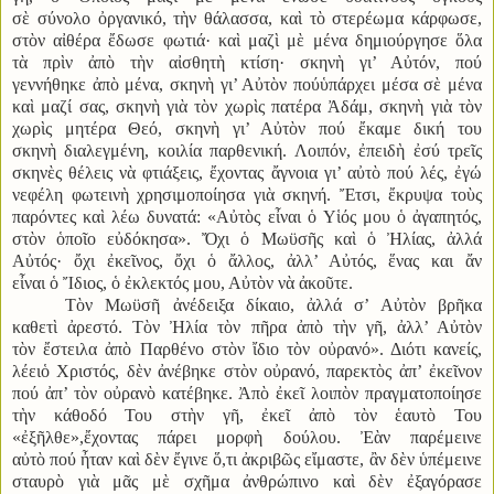
σὲ σύνολο ὀργανικό, τὴν θάλασσα, καὶ τὸ στερέωμα κάρφωσε,
στὸν αἰθέρα ἔδωσε φωτιά· καὶ μαζὶ μὲ μένα δημιούργησε ὅλα
τὰ πρὶν ἀπὸ τὴν αἰσθητὴ κτίση· σκηνὴ γι’ Αὐτόν, πού
γεννήθηκε ἀπὸ μένα, σκηνὴ γι’ Αὐτὸν πούὑπάρχει μέσα σὲ μένα
καὶ μαζί σας, σκηνὴ γιὰ τὸν χωρὶς πατέρα Ἀδάμ, σκηνὴ γιὰ τὸν
χωρὶς μητέρα Θεό, σκηνὴ γι’ Αὐτὸν πού ἔκαμε δική του
σκηνὴ διαλεγμένη, κοιλία παρθενική. Λοιπόν, ἐπειδὴ ἐσύ τρεῖς
σκηνὲς θέλεις νὰ φτιάξεις, ἔχοντας ἄγνοια γι’ αὐτὸ πού λές, ἐγώ
νεφέλη φωτεινὴ χρησιμοποίησα γιὰ σκηνή. Ἔτσι, ἔκρυψα τοὺς
παρόντες καὶ λέω δυνατά: «Αὐτὸς εἶναι ὁ Υἱός μου ὁ ἀγαπητός,
στὸν ὁποῖο εὐδόκησα». Ὄχι ὁ Μωϋσῆς καὶ ὁ Ἠλίας, ἀλλά
Αὐτός· ὄχι ἐκεῖνος, ὄχι ὁ ἄλλος, ἀλλ’ Αὐτός, ἕνας και ἄν
εἶναι ὁ Ἴδιος, ὁ ἐκλεκτός μου, Αὐτὸν νὰ ἀκοῦτε.
Τὸν Μωϋσῆ ἀνέδειξα δίκαιο, ἀλλά σ’ Αὐτὸν βρῆκα
καθετὶ ἀρεστό. Τὸν Ἠλία τὸν πῆρα ἀπὸ τὴν γῆ, ἀλλ’ Αὐτὸν
τὸν ἔστειλα ἀπὸ Παρθένο στὸν ἴδιο τὸν οὐρανό». Διότι κανείς,
λέειὁ Χριστός, δὲν ἀνέβηκε στὸν οὐρανό, παρεκτὸς ἀπ’ ἐκεῖνον
πού ἀπ’ τὸν οὐρανὸ κατέβηκε. Ἀπὸ ἐκεῖ λοιπὸν πραγματοποίησε
τὴν κάθοδό Του στὴν γῆ, ἐκεῖ ἀπὸ τὸν ἑαυτὸ Του
«ἐξῆλθε»,ἔχοντας πάρει μορφὴ δούλου. Ἐὰν παρέμεινε
αὐτὸ πού ἦταν καὶ δὲν ἔγινε ὅ,τι ἀκριβῶς εἴμαστε, ἂν δὲν ὑπέμεινε
σταυρὸ γιὰ μᾶς μὲ σχῆμα ἀνθρώπινο καὶ δὲν ἐξαγόρασε