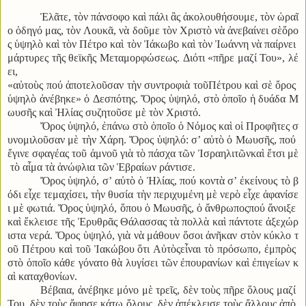
Ἐλᾶτε
,
τὸν πάνσοφο καὶ πάλι ἂς ἀκολουθήσουμε
,
τὸν ὡραῖ
ο ὁδηγό μας
,
τὸν Λουκᾶ
,
νὰ δοῦμε τὸν Χριστὸ νὰ ἀνεβαίνει σὲὄρο
ς ὑψηλὸ καὶ τὸν Πέτρο καὶ τὸν Ἰάκωβο καὶ τὸν Ἰωάννη νὰ παίρνει
μάρτυρες τῆς θεϊκῆς Μεταμορφώσεως
.
Διότι
«
π
ῆ
ρε
μαζί
Του
»,
λέ
ει
,
«
α
ὐ
το
ὺ
ς
πού
ἀ
ποτελο
ῦ
σαν
τ
ὴ
ν
συντροφι
ὰ
το
ῦ
Πέτρου
κα
ὶ
σ
ὲ
ὄ
ρος
ὑ
ψηλ
ὸ
ἀ
νέβηκε
»
ὁ
Δεσπότης
.
Ὄ
ρος
ὑ
ψηλό
,
στ
ὸ
ὁ
πο
ῖ
ο
ἡ
δυάδα
Μ
ωυσ
ῆ
ς
κα
ὶ
Ἠ
λίας
συζητο
ῦ
σε
μ
ὲ
τ
ὸ
ν
Χριστό
.
Ὄρος ὑψηλό
,
ἐπάνω στὸ ὁποῖο ὁ Νόμος καὶ οἱ Προφῆτες σ
υνομιλοῦσαν μὲ τὴν Χάρη
.
Ὄρος ὑψηλό
:
σ
’
αὐτὸ ὁ Μωυσῆς
,
πού
ἔγινε σφαγέας τοῦ ἀμνοῦ γιὰ τὸ πάσχα τῶν Ἰσραηλιτῶνκαὶ ἔτσι μὲ
τὸ αἷμα τὰ ἀνώφλια τῶν Ἑβραίων ράντισε
.
Ὄρος ὑψηλό
,
σ
’
αὐτὸ ὁ Ἠλίας
,
πού κοντὰ σ
’
ἐκείνους τὸ β
όδι εἶχε τεμαχίσει
,
τὴν θυσία τὴν περιχυμένη μὲ νερὸ εἶχε ἀφανίσε
ι μὲ φωτιά
.
Ὄρος ὑψηλό
,
ὅπου ὁ Μωυσῆς
,
ὁ ἄνθρωποςπού ἄνοιξε
καὶ ἔκλεισε τῆς Ἐρυθρᾶς Θάλασσας τὰ πολλὰ καὶ πάντοτε ἀξεχώρ
ιστα νερά
.
Ὄρος ὑψηλό
,
γιὰ νὰ μάθουν ὅσοι ἀνῆκαν στὸν κύκλο τ
οῦ Πέτρου καὶ τοῦ Ἰακώβου ὅτι Αὐτὸςεἶναι τὸ πρόσωπο
,
ἐμπρὸς
στὸ ὁποῖο κάθε γόνατο θὰ λυγίσει τῶν ἐπουρανίων καὶ ἐπιγείων κ
αὶ καταχθονίων
.
Βέβαια
,
ἀνέβηκε μόνο μὲ τρεῖς
,
δὲν τοὺς πῆρε ὅλους μαζί
Του
,
δὲν τοὺς ἄφησε κάτω ὅλους
,
δὲν ἀπέκλεισε τοὺς ἄλλους ἀπὸ