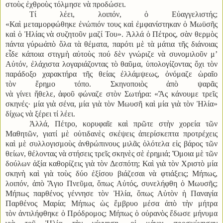
στοὺς ἐχθροὺς τόλμησε νὰ προδώσει.
Τί λέει, λοιπόν, ὁ Εὐαγγελιστής;
«Καὶ μεταμορφώθηκε ἐνώπιόν τους καὶ ἐμφανίστηκαν ὁ Μωϋσῆς
καὶ ὁ Ἠλίας νὰ συζητοῦν μαζί Του». Ἀλλά ὁ Πέτρος, σὰν θερμὸς
πάντα γύρωἀπὸ ὅλα τὰ θέματα, παρότι μὲ τὰ μάτια τῆς διάνοιας
εἶδε κάποια στιγμὴ αὐτοὺς πού δὲν γνώριζε νὰ συνομιλοῦν μ’
Αὐτόν, ἐλάχιστα λογαριάζοντας τὸ θαῦμα, ὑπολογίζοντας ὄχι τὸν
παράδοξο χαρακτήρα τῆς θείας ἐλλάμψεως, ὀνόμαζε ὡραῖο
τὸν ἔρημο τόπο. Σκηνοποιὸς ἀπὸ ψαρᾶς
νὰ γίνει ἤθελε, ἀφοῦ φώναζε στὸν Σωτήρα: «Ἂς κάνουμε τρεῖς
σκηνές· μία γιὰ σένα, μία γιὰ τὸν Μωυσῆ καὶ μία γιὰ τὸν Ἠλία»
δίχως νὰ ξέρει τί λέει.
Ἀλλά, Πέτρο, κορυφαῖε καὶ πρῶτε στὴν χορεία τῶν
Μαθητῶν, γιατί μὲ οὐτιδανὲς σκέψεις ἀπερίσκεπτα προτρέχεις
καὶ μὲ συλλογισμοὺς ἀνθρώπινους μιλᾶς ὁλότελα εἰς βάρος τῶν
θείων, θέλοντας νὰ στήσεις τρεῖς σκηνὲς σὲ ἐρημιά; Ὅμοια μὲ τῶν
δούλων ἀξία καθορίζεις γιὰ τὸν Δεσπότη; Καὶ γιὰ τὸν Χριστὸ μία
σκηνὴ καὶ γιὰ τοὺς δύο ἐξίσου βιάζεσαι νὰ φτιάξεις; Μήπως,
λοιπόν, ἀπὸ Ἅγιο Πνεῦμα, ὅπως Αὐτός, συνελήφθη ὁ Μωυσῆς;
Μήπως παρθένος γέννησε τὸν Ἠλία, ὅπως Αὐτὸν ἡ Παναγία
Παρθένος Μαρία; Μήπως ὡς ἔμβρυο μέσα ἀπὸ τὴν μήτρα
τὸν ἀντιλήφθηκε ὁ Πρόδρομος; Μήπως ὁ οὐρανὸς ἔδωσε μήνυμα