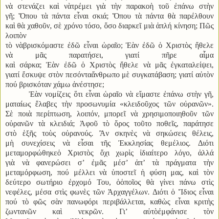
νὰ στενάζει καὶ νὰτρέμει γιὰ τὴν παρακοὴ τοῦ ἐπάνω στὴν
γῆ; Ὅπου τὰ πάντα εἶναι σκιά; Ὅπου τὰ πάντα θὰ παρέλθουν
καὶ θὰ χαθοῦν, σὲ χρόνο τόσο, ὅσο διαρκεῖ μιὰ ἁπλή κίνηση; Πῶς
λοιπὸν
τὸ νὰβρισκόμαστε ἐδῶ εἶναι ὡραῖο; Ἐὰν ἐδῶ ὁ Χριστὸς ἤθελε
νὰ μᾶς παρατήσει, γιατί πῆρε αἷμα
καὶ σάρκα; Ἐὰν ἐδῶ ὁ Χριστὸς ἤθελε νὰ μᾶς ἐγκαταλείψει,
γιατί ἔσκυψε στὸν πεσόνταἄνθρωπο μὲ συγκατάβαση; γιατί αὐτὸν
πού βρισκόταν χάμω ἀνέστησε;
Ἐὰν νομίζεις ὅτι εἶναι ὡραῖο νὰ εἴμαστε ἐπάνω στὴν γῆ,
ματαίως ἔλαβες τὴν προσωνυμία «κλειδοῦχος τῶν οὐρανῶν».
Σὲ ποιὰ περίπτωση, λοιπόν, μπορεῖ νὰ χρησιμοποιηθοῦν τῶν
οὐρανῶν τὰ κλειδιά; Ἀφοῦ τὸ ὅρος τοῦτο ποθεῖς, παράτησε
στὸ ἑξῆς τοὺς οὐρανούς. Ἂν σκηνὲς νὰ σηκώσεις θέλεις,
μὴ συνεχίσεις νὰ εἶσαι τῆς Ἐκκλησίας θεμέλιος. Διότι
μεταμορφώθηκεὁ Χριστὸς ὄχι χωρὶς ἰδιαίτερο λόγο, ἀλλά
γιὰ νὰ φανερώσει σ’ ἐμᾶς μέσ’ ἀπ’ τὰ πράγματα τὴν
μεταμόρφωση, πού μέλλει νὰ ὑποστεῖ ἡ φύση μας, καὶ τὸν
δεύτερο σωτήριο ἐρχομό Του, ὁὁποῖος θὰ γίνει πάνω στὶς
νεφέλες, μέσα στὶς φωνὲς τῶν Ἀρχαγγέλων. Διότι ὁ Ἴδιος εἶναι
πού τὸ φῶς σὰν πανωφόρι περιβάλλεται, καθὼς εἶναι κριτὴς
ζωντανῶν καὶ νεκρῶν. Γι’ αὐτὸἐμφάνισε τὸν