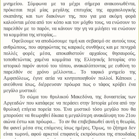
μνημείου. Σύμφωνα με τα μέχρι σήμερα ανακοινωθέντα,
πρόκειται περί μίας μεγάλης επιτυχίας της αρχαιολογικής
σκαπάνης και των διακόνων της, που για μια ακόμη φορά
καλούνται μέσα από τον κόπο και τον μόχθο τους, να ενώσουν το
παρελθόν με το παρόν, να κάνουν την γη να μιλήσει να ενώσουν
τα κομμάτια της ιστορίας...
Οφείλουμε να αποδώσουμε τιμή και σεβασμό σε αυτούς τους
ανθρώπους, που αψηφώντας τις καιρικές συνθήκες και με πενιχρά
πολλές φορές μέσα, αποκαθιστούν αρχαίους θησαυρούς,
τοποθετώντας χαμένα κομμάτια της Ελληνικής Ιστορίας στο
ιστορικό παρόν αυτού του τόπου, ανακαλύπτοντας με ευθύνη το
παρελθόν σε χρόνο μέλλοντα... Το ταφικό μνημείο της
Αμφιπόλεως, έγινε αιτία να κινητοποιηθούν πολλοί. Κάποιοι ,
ανεύθυνα ίσως, διέρρευσαν πρόωρα πως ο τάφος κρύβει ένα
μεγάλο μυστικό:
Το σώμα του θρυλικού Μακεδόνα, της δυναστείας των
Αργεαδών που κατάφερε να περάσει στην Ιστορία μέσα από την
θρυλική επίγεια πορεία του. Ένα μυστικό τόσο μεγάλο που θα
μπορούσε να θεωρηθεί δίκαια η μεγαλύτερη ανακάλυψη του 21ου
αιώνα έστω και πρόωρα... Το αν θα επιβεβαιωθεί αυτή η θεωρία,
θα φανεί μέσα στις επόμενες ίσως ημέρες. Όμως, το ζήτημα δεν
είναι τωρινό, αφού αρκετοί επιφανείς εκπρόσωποι της σπουδαίας