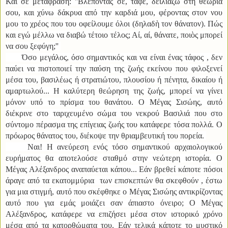
Και σε μετάφραση: ''
Βλέποντάς σε, τάφε, δειλιάζω στη θεωρία
σου, και χύνω δάκρυα από την καρδιά μου, φέροντας στον νου
μου το χρέος που του οφείλουμε όλοι (δηλαδὴ τον θάνατον). Πώς
και εγώ μέλλω να διαβώ τέτοιο τέλος; Αί, αί, θάνατε, ποιὸς μπορεί
να σου ξεφύγη;''
Όσο μεγάλος, όσο σημαντικός και να είναι ένας τάφος , δεν
παύει να πιστοποιεί την παύση της ζωής εκείνου που φιλοξενεί
μέσα του, βασιλέως ή στρατιώτου, πλουσίου ή πένητα, δικαίου ή
αμαρτωλού... Η καλύτερη θεώρηση της ζωής, μπορεί να γίνει
μόνον υπό το πρίσμα του θανάτου. Ο Μέγας Σισώης, αυτό
διέκρινε στο ταριχευμένο σώμα του νεκρού Βασιλιά που στο
σύντομο πέρασμα της επίγειας ζωής του κατάφερε τόσα πολλά. Ο
πρόωρος θάνατος του, διέκοψε την θριαμβευτική του πορεία.
Ναι! Η ανεύρεση ενός τόσο σημαντικού αρχαιολογικού
ευρήματος θα αποτελούσε σταθμό στην νεώτερη ιστορία. Ο
Μέγας Αλέξανδρος αναπαύεται κάπου... Εάν βρεθεί κάποτε πόσοι
άραγε από τα εκατομμύρια των επισκεπτών θα σκεφθούν , έστω
για μια στιγμή, αυτό που σκέφθηκε ο Μέγας Σισώης αντικρίζοντας
αυτό που για εμάς μοιάζει σαν άπιαστο όνειρο; Ο Μέγας
Αλέξανδρος, κατάφερε να επιζήσει μέσα στον ιστορικό χρόνο
μέσα από τα κατορθώματα του. Εάν τελικά κάποτε το μυστικό