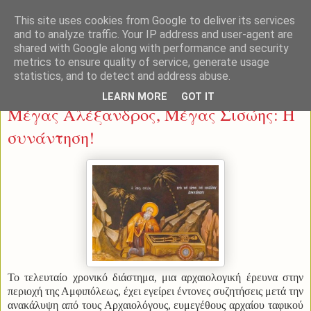
This site uses cookies from Google to deliver its services
and to analyze traffic. Your IP address and user-agent are
shared with Google along with performance and security
metrics to ensure quality of service, generate usage
statistics, and to detect and address abuse.
Κυριακή 17 Αυγούστου 2014
LEARN MORE
GOT IT
Μέγας Αλέξανδρος, Μέγας Σισώης: Η
συνάντηση!
Το τελευταίο χρονικό διάστημα, μια αρχαιολογική έρευνα στην
περιοχή της Αμφιπόλεως, έχει εγείρει έντονες συζητήσεις μετά την
ανακάλυψη από τους Αρχαιολόγους, ευμεγέθους αρχαίου ταφικού