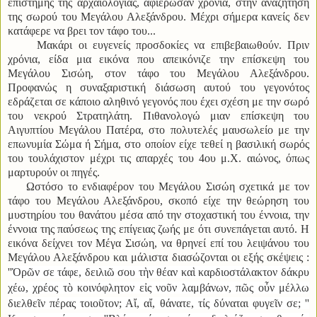
επιστήμης της αρχαιολογίας, αφιέρωσαν χρόνια, στην αναζήτηση
της σωρού του Μεγάλου Αλεξάνδρου. Μέχρι σήμερα κανείς δεν
κατάφερε να βρει τον τάφο του...
Μακάρι οι ευγενείς προσδοκίες να επιβεβαιωθούν. Πριν
χρόνια, είδα μια εικόνα που απεικόνιζε την επίσκεψη του
Μεγάλου Σισώη, στον τάφο του Μεγάλου Αλεξάνδρου.
Προφανώς η συναξαριστική διάσωση αυτού του γεγονότος
εδράζεται σε κάποιο αληθινό γεγονός που έχει σχέση με την σωρό
του νεκρού Στρατηλάτη. Πιθανολογώ μιαν επίσκεψη του
Αιγυπτίου Μεγάλου Πατέρα, στο πολυτελές μαυσωλείο με την
επωνυμία Σώμα ή Σήμα, στο οποίον είχε τεθεί η βασιλική σωρός
του τουλάχιστον μέχρι τις απαρχές του 4ου μ.Χ. αιώνος, όπως
μαρτυρούν οι πηγές.
Ωστόσο το ενδιαφέρον του Μεγάλου Σισώη σχετικά με τον
τάφο του Μεγάλου Αλεξάνδρου, σκοπό είχε την θεώρηση του
μυστηρίου του θανάτου μέσα από την στοχαστική του έννοια, την
έννοια της παύσεως της επίγειας ζωής με ότι συνεπάγεται αυτό. Η
εικόνα δείχνει τον Μέγα Σισώη, να θρηνεί επί του λειψάνου του
Μεγάλου Αλεξάνδρου και μάλιστα διασώζονται οι εξής σκέψεις :
''
Ὁρῶν σε τάφε, δειλιῶ σου τὴν θέαν καὶ καρδιοστάλακτον δάκρυ
χέω, χρέος τὸ κοινόφλητον εἰς νοῦν λαμβάνων, πῶς οὖν μέλλω
διελθεῖν πέρας τοιοῦτον; Αἴ, αἴ, θάνατε, τίς δύναται φυγεῖν σε; ''