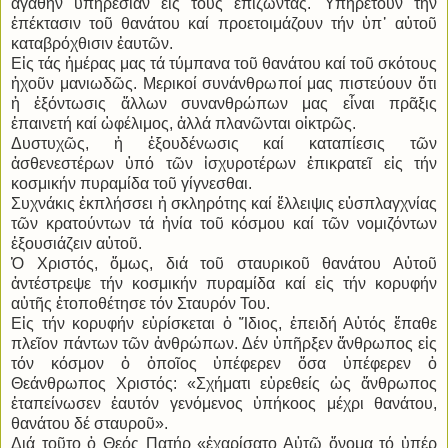
ἀγαθήν ὑπηρεσίαν εἰς τούς ἐπιζῶντας. Ὑπηρετοῦν τήν
ἐπέκτασιν τοῦ θανάτου καί προετοιμάζουν τήν ὑπ᾿ αὐτοῦ
καταβρόχθισιν ἑαυτῶν.
Εἰς τάς ἡμέρας μας τά τύμπανα τοῦ θανάτου καί τοῦ σκότους
ἠχοῦν μανιωδῶς. Μερικοί συνάνθρωποί μας πιστεύουν ὅτι
ἡ ἐξόντωσις ἄλλων συνανθρώπων μας εἶναι πρᾶξις
ἐπαινετή καί ὠφέλιμος, ἀλλά πλανῶνται οἰκτρῶς.
Δυστυχῶς, ἡ ἐξουδένωσις καί καταπίεσις τῶν
ἀσθενεστέρων ὑπό τῶν ἰσχυροτέρων ἐπικρατεῖ εἰς τήν
κοσμικήν πυραμίδα τοῦ γίγνεσθαι.
Συχνάκις ἐκπλήσσει ἡ σκληρότης καί ἔλλειψις εὐσπλαγχνίας
τῶν κρατούντων τά ἡνία τοῦ κόσμου καί τῶν νομιζόντων
ἐξουσιάζειν αὐτοῦ.
Ὁ Χριστός, ὅμως, διά τοῦ σταυρικοῦ θανάτου Αὐτοῦ
ἀντέστρεψε τήν κοσμικήν πυραμίδα καί εἰς τήν κορυφήν
αὐτῆς ἐτοποθέτησε τόν Σταυρόν Του.
Εἰς τήν κορυφήν εὑρίσκεται ὁ Ἴδιος, ἐπειδή Αὐτός ἔπαθε
πλεῖον πάντων τῶν ἀνθρώπων. Δέν ὑπῆρξεν ἄνθρωπος εἰς
τόν κόσμον ὁ ὁποῖος ὑπέφερεν ὅσα ὑπέφερεν ὁ
Θεάνθρωπος Χριστός: «Σχήματι εὑρεθείς ὡς ἄνθρωπος
ἐταπείνωσεν ἑαυτόν γενόμενος ὑπήκοος μέχρι θανάτου,
θανάτου δέ σταυροῦ».
Διά τοῦτο ὁ Θεός Πατήρ «ἐχαρίσατο Αὐτῷ ὄνομα τό ὑπέρ