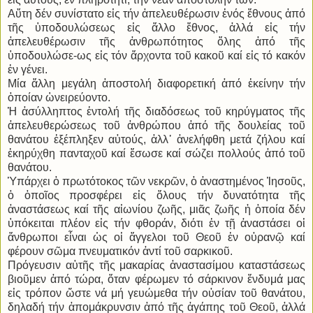
Αὕτη δέν συνίστατο εἰς τήν ἀπελευθέρωσιν ἑνός ἔθνους ἀπό
τῆς ὑποδουλώσεως εἰς ἄλλο ἔθνος, ἀλλά εἰς τήν
ἀπελευθέρωσιν τῆς ἀνθρωπότητος ὅλης ἀπό τῆς
ὑποδουλώσε-ως εἰς τόν ἄρχοντα τοῦ κακοῦ καί εἰς τό κακόν
ἐν γένει.
Μία ἄλλη μεγάλη ἀποστολή διαφορετική ἀπό ἐκείνην τήν
ὁποίαν ὠνειρεύοντο.
Ἡ ἀσύλληπτος ἐντολή τῆς διαδόσεως τοῦ κηρύγματος τῆς
ἀπελευθερώσεως τοῦ ἀνθρώπου ἀπό τῆς δουλείας τοῦ
θανάτου ἐξέπληξεν αὐτούς, ἀλλ᾿ ἀνελήφθη μετά ζήλου καί
ἐκηρύχθη πανταχοῦ καί ἔσωσε καί σώζει πολλούς ἀπό τοῦ
θανάτου.
Ὑπάρχει ὁ πρωτότοκος τῶν νεκρῶν, ὁ ἀναστημένος Ἰησοῦς,
ὁ ὁποῖος προσφέρει εἰς ὅλους τήν δυνατότητα τῆς
ἀναστάσεως καί τῆς αἰωνίου ζωῆς, μιᾶς ζωῆς ἡ ὁποία δέν
ὑπόκειται πλέον εἰς τήν φθοράν, διότι ἐν τῇ ἀναστάσει οἱ
ἄνθρωποι εἶναι ὡς οἱ ἄγγελοι τοῦ Θεοῦ ἐν οὐρανῷ καί
φέρουν σῶμα πνευματικόν ἀντί τοῦ σαρκικοῦ.
Πρόγευσιν αὐτῆς τῆς μακαρίας ἀναστασίμου καταστάσεως
βιοῦμεν ἀπό τώρα, ὅταν φέρωμεν τό σάρκινον ἔνδυμά μας
εἰς τρόπον ὥστε νά μή γευώμεθα τήν οὐσίαν τοῦ θανάτου,
δηλαδή τήν ἀπομάκρυνσιν ἀπό τῆς ἀγάπης τοῦ Θεοῦ, ἀλλά