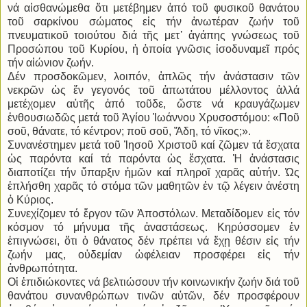
νά αἰσθανώμεθα ὅτι μετέβημεν ἀπό τοῦ φυσικοῦ θανάτου
τοῦ σαρκίνου σώματος εἰς τήν ἀνωτέραν ζωήν τοῦ
πνευματικοῦ τοιούτου διά τῆς μετ᾿ ἀγάπης γνώσεως τοῦ
Προσώπου τοῦ Κυρίου, ἡ ὁποία γνῶσις ἰσοδυναμεῖ πρός
τήν αἰώνιον ζωήν.
Δέν προσδοκῶμεν, λοιπόν, ἁπλῶς τήν ἀνάστασιν τῶν
νεκρῶν ὡς ἕν γεγονός τοῦ ἀπωτάτου μέλλοντος ἀλλά
μετέχομεν αὐτῆς ἀπό τοῦδε, ὥστε νά κραυγάζωμεν
ἐνθουσιωδῶς μετά τοῦ Ἁγίου Ἰωάννου Χρυσοστόμου: «Ποῦ
σοῦ, θάνατε, τό κέντρον; ποῦ σοῦ, Ἅδη, τό νῖκος;».
Συνανέστημεν μετά τοῦ Ἰησοῦ Χριστοῦ καί ζῶμεν τά ἔσχατα
ὡς παρόντα καί τά παρόντα ὡς ἔσχατα. Ἡ ἀνάστασις
διαποτίζει τήν ὕπαρξιν ἡμῶν καί πληροῖ χαρᾶς αὐτήν. Ὡς
ἐπλήσθη χαρᾶς τό στόμα τῶν μαθητῶν ἐν τῷ λέγειν ἀνέστη
ὁ Κύριος.
Συνεχίζομεν τό ἔργον τῶν Ἀποστόλων. Μεταδίδομεν εἰς τόν
κόσμον τό μήνυμα τῆς ἀναστάσεως. Κηρύσσομεν ἐν
ἐπιγνώσει, ὅτι ὁ θάνατος δέν πρέπει νά ἔχῃ θέσιν εἰς τήν
ζωήν μας, οὐδεμίαν ὠφέλειαν προσφέρει εἰς τήν
ἀνθρωπότητα.
Οἱ ἐπιδιώκοντες νά βελτιώσουν τήν κοινωνικήν ζωήν διά τοῦ
θανάτου συνανθρώπων τινῶν αὐτῶν, δέν προσφέρουν