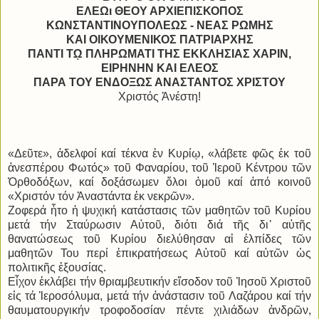
ΕΛΕΩι ΘΕΟΥ ΑΡΧΙΕΠΙΣΚΟΠΟΣ
ΚΩΝΣΤΑΝΤΙΝΟΥΠΟΛΕΩΣ - ΝΕΑΣ ΡΩΜΗΣ
ΚΑΙ ΟΙΚΟΥΜΕΝΙΚΟΣ ΠΑΤΡΙΑΡΧΗΣ
ΠΑΝΤΙ Τῼ ΠΛΗΡΩΜΑΤΙ ΤΗΣ ΕΚΚΛΗΣΙΑΣ ΧΑΡΙΝ,
ΕΙΡΗΝΗΝ ΚΑΙ ΕΛΕΟΣ
ΠΑΡΑ ΤΟΥ ΕΝΔΟΞΩΣ ΑΝΑΣΤΑΝΤΟΣ ΧΡΙΣΤΟΥ
Χριστός Ἀνέστη!
«Δεῦτε», ἀδελφοί καί τέκνα ἐν Κυρίῳ, «λάβετε φῶς ἐκ τοῦ
ἀνεσπέρου Φωτός» τοῦ Φαναρίου, τοῦ Ἱεροῦ Κέντρου τῶν
Ὀρθοδόξων, καί δοξάσωμεν ὅλοι ὁμοῦ καί ἀπό κοινοῦ
«Χριστόν τόν Ἀναστάντα ἐκ νεκρῶν».
Ζοφερά ἦτο ἡ ψυχική κατάστασις τῶν μαθητῶν τοῦ Κυρίου
μετά τήν Σταύρωσιν Αὐτοῦ, διότι διά τῆς δι᾿ αὐτῆς
θανατώσεως τοῦ Κυρίου διελύθησαν αἱ ἐλπίδες τῶν
μαθητῶν Του περί ἐπικρατήσεως Αὐτοῦ καί αὐτῶν ὡς
πολιτικῆς ἐξουσίας.
Εἶχον ἐκλάβει τήν θριαμβευτικήν εἴσοδον τοῦ Ἰησοῦ Χριστοῦ
εἰς τά Ἱεροσόλυμα, μετά τήν ἀνάστασιν τοῦ Λαζάρου καί τήν
θαυματουργικήν τροφοδοσίαν πέντε χιλιάδων ἀνδρῶν,