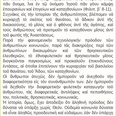
πᾶν ὄνομα, ἵνα ἐν τῷ ὀνόματι Ἰησοῦ πᾶν γόνυ κάμψῃ
ἐπουρανίων καί ἐπιγείων καί καταχθονίων» (Φιλιπ. β΄ 8-11).
Συχνάκις εἰς τήν ἱστορίαν τῆς ἀνθρωπότητος βλέπομεν νά
κυριαρχῇ τό σκότος τοῦ θανάτου, τό ἄδικον ἀντί τῆς
δικαιοσύνης, τό μῖσος καί ὁ φθόνος ἀντί τῆς ἀγάπης, καί
τούς ἀνθρώπους νά προτιμοῦν τό καταχθόνιον μῖσος ἀντί
τοῦ φωτός τῆς Ἀναστάσεως.
Παρά τήν φαινομενικήν τεχνολογικήν πρόοδον τῶν
ἀνθρωπίνων κοινωνιῶν, παρά τάς διακηρύξεις περί τῶν
ἀνθρωπίνων δικαιωμάτων καί τῶν θρησκευτικῶν
ἐλευθεριῶν, τό ἐθνοφυλετικόν καί θρησκευτικόν μῖσος
διογκοῦνται παγκοσμίως καί προκαλοῦν ἐπικινδύνους
ἐντάσεις, αἱ ὁποῖαι ἐπιτείνουν τήν κυριαρχίαν τοῦ βασιλείου
τοῦ θανάτου, τοῦ Ἅδου, τῶν καταχθονίων.
Οἱ ἄνθρωποι ἀτυχῶς δέν ἠμποροῦν νά ἀνεχθοῦν τήν
διαφορετικότητα εἰς τόν συνάνθρωπόν των. Δέν ἠμποροῦν
νά δεχθοῦν τήν διαφορετικήν φυλετικήν καταγωγήν τοῦ
ἀνθρώπου, τάς διαφορετικάς ἀντιλήψεις καί πεποιθήσεις
του, πολιτικάς, θρησκευτικάς, κοινωνικάς.
Ἡ ἱστορία, ὅμως, ἔχει ἀποδείξει ὅτι ἀληθινή πρόοδος δέν
δύναται νά ὑπάρξῃ χωρίς Θεόν. Οὐδεμία κοινωνία δύναται
νά εἶναι ἀληθῶς προοδευτική καί εὐδαίμων, ἐάν δέν ὑπάρχῃ