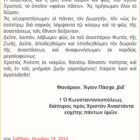
Χριστοῦ, τό ὁποῖον «φαίνει πᾶσιν». Ἄς τιμήσωμεν ὅλοι τό
δῶρον.
Ἄς εὐχαριστήσωμεν οἱ πάντες τόν Δωρητήν, τόν «ὡς ἐν
ἐσόπτρῳ διά σαρκός λάμψαντα τῷ κόσμῳ καί τό φῶς τῆς
ἀναστάσεως τοῖς ἔθνεσι δείξαντα».
Δεῦτε, λοιπόν, λάβωμεν φῶς ἐκ τοῦ ἀνεσπέρου Φωτός τῆς
Ζωῆς. Δεῦτε, ἀποδεχθῶμεν καί ὑποδεχθῶμεν τήν δωρεάν
τῆς ἀναστάσεως καί ἀναφωνήσωμεν ἐκ καρδίας
μεγαλοφώνως:
Χριστός Ἀνέστη ἐκ νεκρῶν, θανάτῳ θάνατον πατήσας καί
τοῖς ἐν τοῖς μνήμασι ζωήν χαρισάμενος! Χαίρετε λαοί καί
ἀγαλλιᾶσθε!
Φανάριον, Ἅγιον Πάσχα ,βιδ΄
† Ὁ Κωνσταντινουπόλεως
διάπυρος πρός Χριστόν Ἀναστάντα
εὐχέτης πάντων ὑμῶν
στις
Σάββατο, Απριλίου 19, 2014