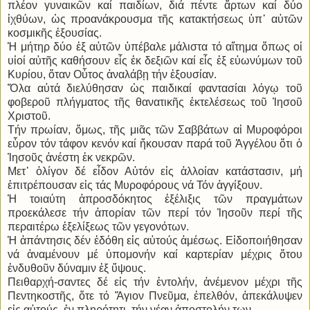
πλέον γυναικῶν καί παιδίων, διά πέντε ἄρτων καί δύο
ἰχθύων, ὡς προανάκρουσμα τῆς κατακτήσεως ὑπ᾿ αὐτῶν
κοσμικῆς ἐξουσίας.
Ἡ μήτηρ δύο ἐξ αὐτῶν ὑπέβαλε μάλιστα τό αἴτημα ὅπως οἱ
υἱοί αὐτῆς καθήσουν εἷς ἐκ δεξιῶν καί εἷς ἐξ εὐωνύμων τοῦ
Κυρίου, ὅταν Οὗτος ἀναλάβῃ τήν ἐξουσίαν.
Ὅλα αὐτά διελύθησαν ὡς παιδικαί φαντασίαι λόγῳ τοῦ
φοβεροῦ πλήγματος τῆς θανατικῆς ἐκτελέσεως τοῦ Ἰησοῦ
Χριστοῦ.
Τήν πρωίαν, ὅμως, τῆς μιᾶς τῶν Σαββάτων αἱ Μυροφόροι
εὗρον τόν τάφον κενόν καί ἤκουσαν παρά τοῦ Ἀγγέλου ὅτι ὁ
Ἰησοῦς ἀνέστη ἐκ νεκρῶν.
Μετ᾿ ὀλίγον δέ εἶδον Αὐτόν εἰς ἀλλοίαν κατάστασιν, μή
ἐπιτρέπουσαν εἰς τάς Μυροφόρους νά Τόν ἀγγίξουν.
Ἡ τοιαύτη ἀπροσδόκητος ἐξέλιξις τῶν πραγμάτων
προεκάλεσε τήν ἀπορίαν τῶν περί τόν Ἰησοῦν περί τῆς
περαιτέρω ἐξελίξεως τῶν γεγονότων.
Ἡ ἀπάντησις δέν ἐδόθη εἰς αὐτούς ἀμέσως. Εἰδοποιήθησαν
νά ἀναμένουν μέ ὑπομονήν καί καρτερίαν μέχρις ὅτου
ἐνδυθοῦν δύναμιν ἐξ ὕψους.
Πειθαρχή-σαντες δέ εἰς τήν ἐντολήν, ἀνέμενον μέχρι τῆς
Πεντηκοστῆς, ὅτε τό Ἅγιον Πνεῦμα, ἐπελθόν, ἀπεκάλυψεν
εἰς αὐτούς, ἐν πληρότητι, τήν νέαν ἀποστολήν των.