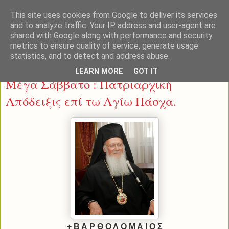
This site uses cookies from Google to deliver its services
and to analyze traffic. Your IP address and user-agent are
shared with Google along with performance and security
metrics to ensure quality of service, generate usage
statistics, and to detect and address abuse.
Σάββατο 19 Απριλίου 2014
LEARN MORE
GOT IT
Μέγα Σάββατο : Πατριαρχική
Απόδειξις επί τω Αγίω Πάσχα.
+ Β Α Ρ Θ Ο Λ Ο Μ Α Ι Ο Σ