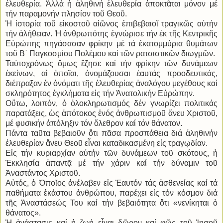
ἐλευθερία. Ἀλλά ἡ ἀληθινή ἐλευθερία ἀποκτᾶται μόνον μέ
τήν παραμονήν πλησίον τοῦ Θεοῦ.
Ἡ ἱστορία τοῦ εἰκοστοῦ αἰῶνος ἐπιβεβαιοῖ τραγικῶς αὐτήν
τήν ἀλήθειαν. Ἡ ἀνθρωπότης ἐγνώρισε τήν ἐκ τῆς Κεντρικῆς
Εὐρώπης πηγάσασαν φρίκην μέ τά ἑκατομμύρια θυμάτων
τοῦ Β΄ Παγκοσμίου Πολέμου καί τῶν ρατσιστικῶν διωγμῶν.
Ταὐτοχρόνως ὅμως ἔζησε καί τήν φρίκην τῶν δυνάμεων
ἐκείνων, αἱ ὁποῖαι, ὀνομάζουσαι ἑαυτάς προοδευτικάς,
διέπραξαν ἐν ὀνόματι τῆς ἐλευθερίας ἀναλόγου μεγέθους καί
σκληρότητος ἐγκλήματα εἰς τήν Ἀνατολικήν Εὐρώπην.
Οὕτω, λοιπόν, ὁ ὁλοκληρωτισμός δέν γνωρίζει πολιτικάς
παρατάξεις, ὡς ἀπότοκος ἑνός ἀνθρωπισμοῦ ἄνευ Χριστοῦ,
μέ φυσικήν ἀπόληξιν τόν ὄλεθρον καί τόν θάνατον.
Πάντα ταῦτα βεβαιοῦν ὅτι πᾶσα προσπάθεια διά ἀληθινήν
ἐλευθερίαν ἄνευ Θεοῦ εἶναι καταδικασμένη εἰς τραγῳδίαν.
Εἰς τήν κυριαρχίαν αὐτήν τῶν δυνάμεων τοῦ σκότους, ἡ
Ἐκκλησία ἀπαντᾷ μέ τήν χάριν καί τήν δύναμιν τοῦ
Ἀναστάντος Χριστοῦ.
Αὐτός, ὁ Ὁποῖος ἀνέλαβεν εἰς Ἑαυτόν τάς ἀσθενείας καί τά
παθήματα ἑκάστου ἀνθρώπου, παρέχει εἰς τόν κόσμον διά
τῆς Ἀναστάσεώς Του καί τήν βεβαιότητα ὅτι «νενίκηται ὁ
θάνατος».
Ἡ ἀνάστασις καί ἡ ζωή εἶναι δῶρον καί φῶς τοῦ Ἰησοῦ