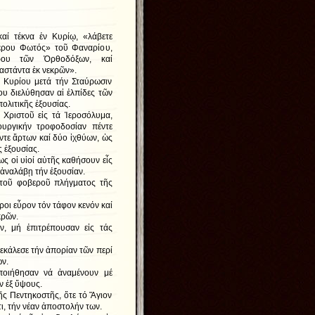
καί τέκνα ἐν Κυρίῳ, «λάβετε
έρου Φωτός» τοῦ Φαναρίου,
ρου τῶν Ὀρθοδόξων, καί
αστάντα ἐκ νεκρῶν».
 Κυρίου μετά τήν Σταύρωσιν
ου διελύθησαν αἱ ἐλπίδες τῶν
ολιτικῆς ἐξουσίας.
 Χριστοῦ εἰς τά Ἱεροσόλυμα,
ουργικήν τροφοδοσίαν πέντε
ντε ἄρτων καί δύο ἰχθύων, ὡς
 ἐξουσίας.
ς οἱ υἱοί αὐτῆς καθήσουν εἷς
 ἀναλάβῃ τήν ἐξουσίαν.
 τοῦ φοβεροῦ πλήγματος τῆς
οι εὗρον τόν τάφον κενόν καί
κρῶν.
ιν, μή ἐπιτρέπουσαν εἰς τάς
εκάλεσε τήν ἀπορίαν τῶν περί
ων.
ποιήθησαν νά ἀναμένουν μέ
ν ἐξ ὕψους.
τῆς Πεντηκοστῆς, ὅτε τό Ἅγιον
ι, τήν νέαν ἀποστολήν των.