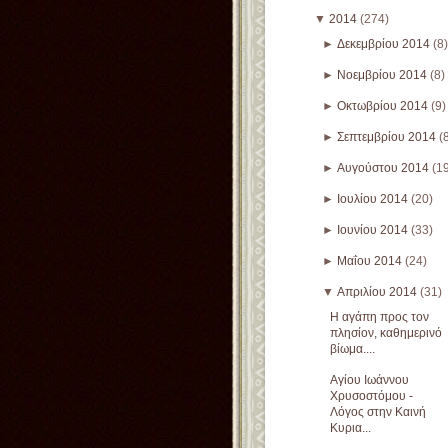
▼
2014
(274)
►
Δεκεμβρίου 2014
(8)
►
Νοεμβρίου 2014
(8)
►
Οκτωβρίου 2014
(9)
►
Σεπτεμβρίου 2014
(
►
Αυγούστου 2014
(1
►
Ιουλίου 2014
(20)
►
Ιουνίου 2014
(33)
►
Μαΐου 2014
(24)
▼
Απριλίου 2014
(31)
Η αγάπη προς τον
πλησίον, καθημερινό
βίωμα....
Αγίου Ιωάννου
Χρυσοστόμου -
Λόγος στην Καινή
Κυρια...