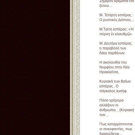
Σήμερον κρεμάται επί
ξύλου...
Μ. Τετάρτη εσπέρας :
Ο μυστικός Δείπνος...
Μ.Τρίτη εσπέρας: «Ἡ
πόρνη ἐν κλαυθμῷ»
Μ. Δευτέρα εσπέρας:
η παραβολή των
δέκα παρθένων.
Η ακολουθία του
Νυμφίου στην Νέα
Ηρακλείτσα.
Κυριακή των Βαΐων
εσπέρας . Ο
πάγκαλος Ιωσήφ.
Πόσο γρήγορα
αλλάζουν οι
άνθρωποι... (Κυριακή
των ...
Πως καταρρίπτονται
οι συκοφαντίες, πως
διαψεύδεται...