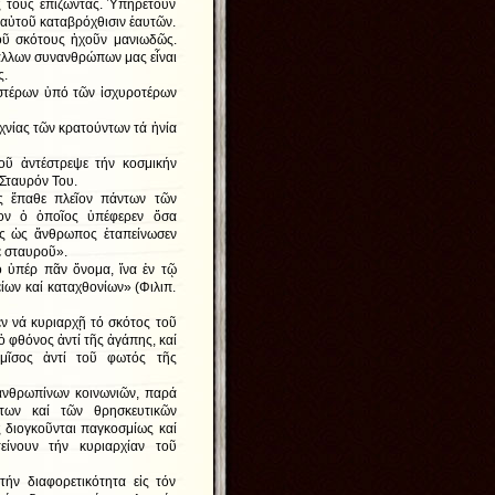
ς τούς ἐπιζῶντας. Ὑπηρετοῦν
 αὐτοῦ καταβρόχθισιν ἑαυτῶν.
οῦ σκότους ἠχοῦν μανιωδῶς.
 ἄλλων συνανθρώπων μας εἶναι
ς.
εστέρων ὑπό τῶν ἰσχυροτέρων
χνίας τῶν κρατούντων τά ἡνία
οῦ ἀντέστρεψε τήν κοσμικήν
 Σταυρόν Του.
ός ἔπαθε πλεῖον πάντων τῶν
ον ὁ ὁποῖος ὑπέφερεν ὅσα
ίς ὡς ἄνθρωπος ἐταπείνωσεν
έ σταυροῦ».
 ὑπέρ πᾶν ὄνομα, ἵνα ἐν τῷ
ίων καί καταχθονίων» (Φιλιπ.
εν νά κυριαρχῇ τό σκότος τοῦ
 ὁ φθόνος ἀντί τῆς ἀγάπης, καί
μῖσος ἀντί τοῦ φωτός τῆς
ἀνθρωπίνων κοινωνιῶν, παρά
των καί τῶν θρησκευτικῶν
ς διογκοῦνται παγκοσμίως καί
τείνουν τήν κυριαρχίαν τοῦ
ήν διαφορετικότητα εἰς τόν