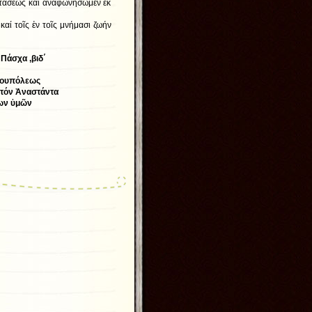
τάσεως καί ἀναφωνήσωμεν ἐκ
αί τοῖς ἐν τοῖς μνήμασι ζωήν
α ,βιδ΄
πόλεως
Ἀναστάντα
ὑμῶν