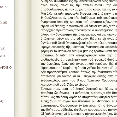
Αὕτη δέν συνίστατο εἰς τήν ἀπελευθέρωσιν ἑνός ἔθν
ἄλλο ἔθνος, ἀλλά εἰς τήν ἀπελευθέρωσιν τῆς ἀ
ΜΑΤΑ
ὑποδουλώσε-ως εἰς τόν ἄρχοντα τοῦ κακοῦ καί εἰς τό κα
Μία ἄλλη μεγάλη ἀποστολή διαφορετική ἀπό ἐκείνην τ
Ἡ ἀσύλληπτος ἐντολή τῆς διαδόσεως τοῦ κηρύγμα
ἀνθρώπου ἀπό τῆς δουλείας τοῦ θανάτου ἐξέπληξεν
Σ
(16)
ζήλου καί ἐκηρύχθη πανταχοῦ καί ἔσωσε καί σώζει πο
Ὑπάρχει ὁ πρωτότοκος τῶν νεκρῶν, ὁ ἀναστημένος Ἰη
ὅλους τήν δυνατότητα τῆς ἀναστάσεως καί τῆς αἰωνίου
ὑπόκειται πλέον εἰς τήν φθοράν, διότι ἐν τῇ ἀναστ
ἄγγελοι τοῦ Θεοῦ ἐν οὐρανῷ καί φέρουν σῶμα πνευματ
Πρόγευσιν αὐτῆς τῆς μακαρίας ἀναστασίμου καταστά
Σ
(3)
φέρωμεν τό σάρκινον ἔνδυμά μας εἰς τρόπον ὥστε νά
θανάτου, δηλαδή τήν ἀπομάκρυνσιν ἀπό τῆς ἀ
ΗΣΕΙΣ...
αἰσθανώμεθα ὅτι μετέβημεν ἀπό τοῦ φυσικοῦ θανάτ
τήν ἀνωτέραν ζωήν τοῦ πνευματικοῦ τοιούτου διά 
ΙΑΡΧΕΙΟ
Προσώπου τοῦ Κυρίου, ἡ ὁποία γνῶσις ἰσοδυναμεῖ πρό
Δέν προσδοκῶμεν, λοιπόν, ἁπλῶς τήν ἀνάστασιν τῶ
ἀπωτάτου μέλλοντος ἀλλά μετέχομεν αὐτῆς ἀπό τ
ἐνθουσιωδῶς μετά τοῦ Ἁγίου Ἰωάννου Χρυσοστόμ
κέντρον; ποῦ σοῦ, Ἅδη, τό νῖκος;».
Συνανέστημεν μετά τοῦ Ἰησοῦ Χριστοῦ καί ζῶμεν τ
παρόντα ὡς ἔσχατα. Ἡ ἀνάστασις διαποτίζει τήν ὕπ
αὐτήν. Ὡς ἐπλήσθη χαρᾶς τό στόμα τῶν μαθητῶν ἐν τῷ 
(4)
Συνεχίζομεν τό ἔργον τῶν Ἀποστόλων. Μεταδίδομεν ε
ἀναστάσεως. Κηρύσσομεν ἐν ἐπιγνώσει, ὅτι ὁ θάνατος
τήν ζωήν μας, οὐδεμίαν ὠφέλειαν προσφέρει εἰς τήν 
Οἱ ἐπιδιώκοντες νά βελτιώσουν τήν κοινωνικήν ζωήν