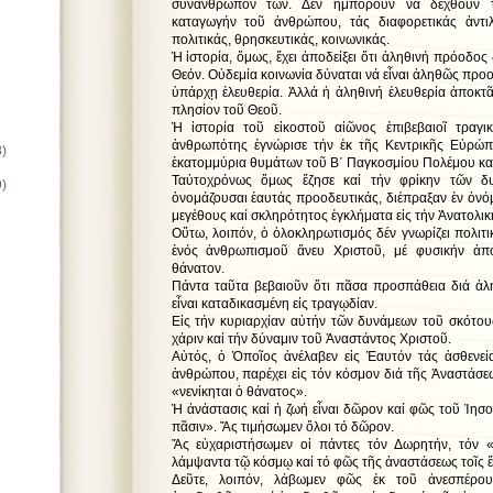
συνάνθρωπόν των. Δέν ἠμποροῦν νά δεχθοῦν τή
καταγωγήν τοῦ ἀνθρώπου, τάς διαφορετικάς ἀντιλ
πολιτικάς, θρησκευτικάς, κοινωνικάς.
Ἡ ἱστορία, ὅμως, ἔχει ἀποδείξει ὅτι ἀληθινή πρόοδος
Θεόν. Οὐδεμία κοινωνία δύναται νά εἶναι ἀληθῶς προο
ὑπάρχῃ ἐλευθερία. Ἀλλά ἡ ἀληθινή ἐλευθερία ἀποκτ
πλησίον τοῦ Θεοῦ.
Ἡ ἱστορία τοῦ εἰκοστοῦ αἰῶνος ἐπιβεβαιοῖ τραγ
ἀνθρωπότης ἐγνώρισε τήν ἐκ τῆς Κεντρικῆς Εὐρώ
8)
ἑκατομμύρια θυμάτων τοῦ Β΄ Παγκοσμίου Πολέμου καί
Ταὐτοχρόνως ὅμως ἔζησε καί τήν φρίκην τῶν δυν
9)
ὀνομάζουσαι ἑαυτάς προοδευτικάς, διέπραξαν ἐν ὀνό
μεγέθους καί σκληρότητος ἐγκλήματα εἰς τήν Ἀνατολι
Οὕτω, λοιπόν, ὁ ὁλοκληρωτισμός δέν γνωρίζει πολιτ
ἑνός ἀνθρωπισμοῦ ἄνευ Χριστοῦ, μέ φυσικήν ἀπό
θάνατον.
Πάντα ταῦτα βεβαιοῦν ὅτι πᾶσα προσπάθεια διά ἀλ
εἶναι καταδικασμένη εἰς τραγῳδίαν.
Εἰς τήν κυριαρχίαν αὐτήν τῶν δυνάμεων τοῦ σκότου
χάριν καί τήν δύναμιν τοῦ Ἀναστάντος Χριστοῦ.
Αὐτός, ὁ Ὁποῖος ἀνέλαβεν εἰς Ἑαυτόν τάς ἀσθενεί
ἀνθρώπου, παρέχει εἰς τόν κόσμον διά τῆς Ἀναστάσεώ
«νενίκηται ὁ θάνατος».
Ἡ ἀνάστασις καί ἡ ζωή εἶναι δῶρον καί φῶς τοῦ Ἰησο
πᾶσιν». Ἄς τιμήσωμεν ὅλοι τό δῶρον.
Ἄς εὐχαριστήσωμεν οἱ πάντες τόν Δωρητήν, τόν 
λάμψαντα τῷ κόσμῳ καί τό φῶς τῆς ἀναστάσεως τοῖς ἔθ
Δεῦτε, λοιπόν, λάβωμεν φῶς ἐκ τοῦ ἀνεσπέρο