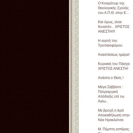
Ο Κοσμήτωρ της
Θεολογικής Σχολής
του Α.Π.Θ. στην Ε...
Και όμως, είναι
δυνατόν... ΧΡΙΣΤΟΣ
ΑΝΕΣΤΗ!!!
Η εορτή του
Τροπαιοφόρου.
Αναστάσεως ημέρα!
Κυριακή του Πάσχα:
ΧΡΙΣΤΟΣ ΑΝΕΣΤΗ!
Ανάστα ο Θεός !
Μέγα Σάββατο :
Πατριαρχική
Απόδειξις επί τω
Αγίω...
Με βροχή η Ιερά
Αποκαθήλωση στην
Νέα Ηρακλείτσα
Μ. Πέμπτη εσπέρας: