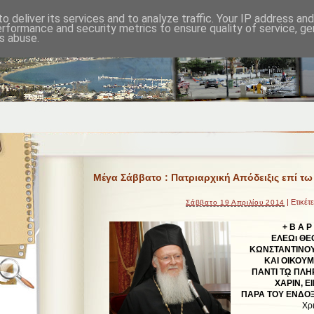
o deliver its services and to analyze traffic. Your IP address an
erformance and security metrics to ensure quality of service, g
s abuse.
Μέγα Σάββατο : Πατριαρχική Απόδειξις επί τω
| Ετικέτ
Σάββατο 19 Απριλίου 2014
+ Β Α Ρ
ΕΛΕΩι ΘΕ
ΚΩΝΣΤΑΝΤΙΝΟΥ
ΚΑΙ ΟΙΚΟΥ
ΠΑΝΤΙ Τῼ ΠΛΗ
ΧΑΡΙΝ, Ε
ΠΑΡΑ ΤΟΥ ΕΝΔΟΞ
Χρι