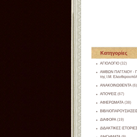
Κατηγορίες
ΑΓΙΟΛΟΓΙΟ
(32)
ΑΜΒΩΝ ΠΑΓΓΑΙΟΥ - Π
της Ι.Μ. Ελευθερουπό
ΑΝΑΚΟΙΝΩΘΕΝΤΑ
(6)
ΑΠΟΨΕΙΣ
(67)
ΑΦΙΕΡΩΜΑΤΑ
(38)
ΒΙΒΛΙΟΠΑΡΟΥΣΙΑΣΕΙ
ΔΙΑΦΟΡΑ
(19)
ΔΙΔΑΚΤΙΚΕΣ ΙΣΤΟΡΙΕ
ΔΙΗΓΗΜΑΤΑ
(9)