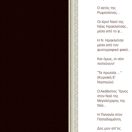
Ο αετός της
Ρωμιοσύνης...
Οι Ιεροί Ναοί της
Νέας Ηρακλείτσας ,
μέσα από το φ...
Η Ν. Ηρακλείτσα
μέσα από τον
φωτογραφικό φακό...
Και όμως, οι νέοι
πιστεύουν!
''Τα πρωτεία.... ''
(Κυριακή Ε'
Νηστειών)
Ο Ακάθιστος Ύμνος
στον Ναό της
Μεγαλόχαρης της
Νέα...
Η Παναγία στον
Παπαδιαμάντη.
Δος μου απ’τις