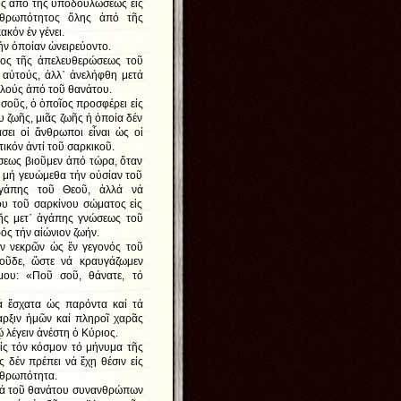
ους ἀπό τῆς ὑποδουλώσεως εἰς
νθρωπότητος ὅλης ἀπό τῆς
κόν ἐν γένει.
ήν ὁποίαν ὠνειρεύοντο.
τος τῆς ἀπελευθερώσεως τοῦ
 αὐτούς, ἀλλ᾿ ἀνελήφθη μετά
λλούς ἀπό τοῦ θανάτου.
σοῦς, ὁ ὁποῖος προσφέρει εἰς
 ζωῆς, μιᾶς ζωῆς ἡ ὁποία δέν
άσει οἱ ἄνθρωποι εἶναι ὡς οἱ
ικόν ἀντί τοῦ σαρκικοῦ.
σεως βιοῦμεν ἀπό τώρα, ὅταν
 μή γευώμεθα τήν οὐσίαν τοῦ
γάπης τοῦ Θεοῦ, ἀλλά νά
ου τοῦ σαρκίνου σώματος εἰς
τῆς μετ᾿ ἀγάπης γνώσεως τοῦ
ς τήν αἰώνιον ζωήν.
ν νεκρῶν ὡς ἕν γεγονός τοῦ
οῦδε, ὥστε νά κραυγάζωμεν
ου: «Ποῦ σοῦ, θάνατε, τό
ά ἔσχατα ὡς παρόντα καί τά
αρξιν ἡμῶν καί πληροῖ χαρᾶς
λέγειν ἀνέστη ὁ Κύριος.
ἰς τόν κόσμον τό μήνυμα τῆς
 δέν πρέπει νά ἔχῃ θέσιν εἰς
ἀνθρωπότητα.
 διά τοῦ θανάτου συνανθρώπων