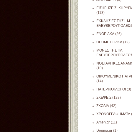
ΕΙΣΗΓΗΣΕΙΣ- ΚΗΡΥΓ
(113)
ΕΚΚΛΗΣΙΕΣ ΤΗΣ Ι. Μ.
ΕΛΕΥΘΕΡΟΥΠΟΛΕΩ
ΕΝΟΡΙΑΚΑ
(26)
ΘΕΟΜΗΤΟΡΙΚΑ
(12)
ΜΟΝΕΣ ΤΗΣ Ι.Μ.
ΕΛΕΥΘΕΡΟΥΠΟΛΕΩ
ΝΟΣΤΑΛΓΙΚΕΣ ΑΝΑΜΝ
(10)
ΟΙΚΟΥΜΕΝΙΚΟ ΠΑΤΡ
(14)
ΠΑΤΕΡΙΚΟΙ ΛΟΓΟΙ
(3)
ΣΚΕΨΕΙΣ
(128)
ΣΧΟΛΙΑ
(42)
ΧΡΟΝΟΓΡΑΦΗΜΑΤΑ
Amen.gr
(11)
Dogma.gr
(1)