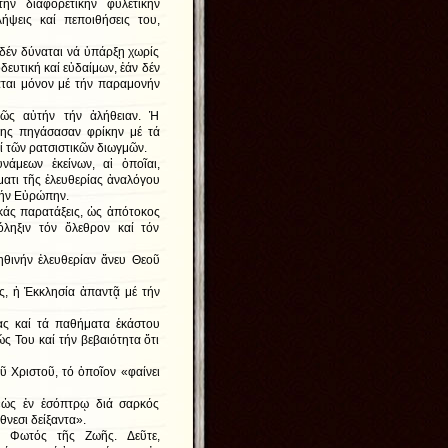
ν διαφορετικήν φυλετικήν
ήψεις καί πεποιθήσεις του,
 δέν δύναται νά ὑπάρξῃ χωρίς
δευτική καί εὐδαίμων, ἐάν δέν
ᾶται μόνον μέ τήν παραμονήν
ικῶς αὐτήν τήν ἀλήθειαν. Ἡ
πης πηγάσασαν φρίκην μέ τά
 τῶν ρατσιστικῶν διωγμῶν.
άμεων ἐκείνων, αἱ ὁποῖαι,
ματι τῆς ἐλευθερίας ἀναλόγου
κήν Εὐρώπην.
ικάς παρατάξεις, ὡς ἀπότοκος
ληξιν τόν ὄλεθρον καί τόν
ηθινήν ἐλευθερίαν ἄνευ Θεοῦ
ς, ἡ Ἐκκλησία ἀπαντᾷ μέ τήν
ας καί τά παθήματα ἑκάστου
ς Του καί τήν βεβαιότητα ὅτι
ῦ Χριστοῦ, τό ὁποῖον «φαίνει
«ὡς ἐν ἐσόπτρῳ διά σαρκός
νεσι δείξαντα».
υ Φωτός τῆς Ζωῆς. Δεῦτε,