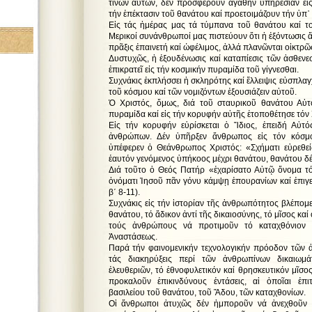
τινῶν αὐτῶν, δέν προσφέρουν ἀγαθήν ὑπηρεσίαν εἰ
τήν ἐπέκτασιν τοῦ θανάτου καί προετοιμάζουν τήν ὑπ᾿
Εἰς τάς ἡμέρας μας τά τύμπανα τοῦ θανάτου καί τ
Μερικοί συνάνθρωποί μας πιστεύουν ὅτι ἡ ἐξόντωσις
πρᾶξις ἐπαινετή καί ὠφέλιμος, ἀλλά πλανῶνται οἰκτρῶ
Δυστυχῶς, ἡ ἐξουδένωσις καί καταπίεσις τῶν ἀσθεν
ἐπικρατεῖ εἰς τήν κοσμικήν πυραμίδα τοῦ γίγνεσθαι.
Συχνάκις ἐκπλήσσει ἡ σκληρότης καί ἔλλειψις εὐσπλαγ
τοῦ κόσμου καί τῶν νομιζόντων ἐξουσιάζειν αὐτοῦ.
Ὁ Χριστός, ὅμως, διά τοῦ σταυρικοῦ θανάτου Αὐτ
πυραμίδα καί εἰς τήν κορυφήν αὐτῆς ἐτοποθέτησε τόν
Εἰς τήν κορυφήν εὑρίσκεται ὁ Ἴδιος, ἐπειδή Αὐτ
ἀνθρώπων. Δέν ὑπῆρξεν ἄνθρωπος εἰς τόν κόσμ
ὑπέφερεν ὁ Θεάνθρωπος Χριστός: «Σχήματι εὑρεθε
ἑαυτόν γενόμενος ὑπήκοος μέχρι θανάτου, θανάτου δ
Διά τοῦτο ὁ Θεός Πατήρ «ἐχαρίσατο Αὐτῷ ὄνομα τό
ὀνόματι Ἰησοῦ πᾶν γόνυ κάμψῃ ἐπουρανίων καί ἐπιγε
β΄ 8-11).
Συχνάκις εἰς τήν ἱστορίαν τῆς ἀνθρωπότητος βλέπομ
θανάτου, τό ἄδικον ἀντί τῆς δικαιοσύνης, τό μῖσος καί
τούς ἀνθρώπους νά προτιμοῦν τό καταχθόνιον 
Ἀναστάσεως.
Παρά τήν φαινομενικήν τεχνολογικήν πρόοδον τῶν 
τάς διακηρύξεις περί τῶν ἀνθρωπίνων δικαιωμά
ἐλευθεριῶν, τό ἐθνοφυλετικόν καί θρησκευτικόν μῖσο
προκαλοῦν ἐπικινδύνους ἐντάσεις, αἱ ὁποῖαι ἐπι
βασιλείου τοῦ θανάτου, τοῦ Ἅδου, τῶν καταχθονίων.
Οἱ ἄνθρωποι ἀτυχῶς δέν ἠμποροῦν νά ἀνεχθοῦν τ