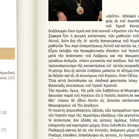
«Δεῦτε», ἀδελφοί 
φῶς ἐκ τοῦ ἀνεσπ
τοῦ Ἱεροῦ Κέντ
δοξάσωμεν ὅλοι ὁμοῦ καί ἀπό κοινοῦ «Χριστόν τόν Ἀν
Ζοφερά ἦτο ἡ ψυχική κατάστασις τῶν μαθητῶν τοῦ
Αὐτοῦ, διότι διά τῆς δι᾿ αὐτῆς θανατώσεως τοῦ Κυρί
μαθητῶν Του περί ἐπικρατήσεως Αὐτοῦ καί αὐτῶν ὡς π
Εἶχον ἐκλάβει τήν θριαμβευτικήν εἴσοδον τοῦ Ἰησοῦ
μετά τήν ἀνάστασιν τοῦ Λαζάρου καί τήν θαυματ
χιλιάδων ἀνδρῶν, πλέον γυναικῶν καί παιδίων, διά πέ
προανάκρουσμα τῆς κατακτήσεως ὑπ᾿ αὐτῶν κοσμικῆς
Ἡ μήτηρ δύο ἐξ αὐτῶν ὑπέβαλε μάλιστα τό αἴτημα ὅπω
εριοδικό
ἐκ δεξιῶν καί εἷς ἐξ εὐωνύμων τοῦ Κυρίου, ὅταν Οὗτος
λεως
(10)
Ὅλα αὐτά διελύθησαν ὡς παιδικαί φαντασίαι λόγῳ
θανατικῆς ἐκτελέσεως τοῦ Ἰησοῦ Χριστοῦ.
Τήν πρωίαν, ὅμως, τῆς μιᾶς τῶν Σαββάτων αἱ Μυροφόρ
ἤκουσαν παρά τοῦ Ἀγγέλου ὅτι ὁ Ἰησοῦς ἀνέστη ἐκ νε
Μετ᾿ ὀλίγον δέ εἶδον Αὐτόν εἰς ἀλλοίαν κατάστασ
Μυροφόρους νά Τόν ἀγγίξουν.
Ἡ τοιαύτη ἀπροσδόκητος ἐξέλιξις τῶν πραγμάτων προ
Σ
(3)
τόν Ἰησοῦν περί τῆς περαιτέρω ἐξελίξεως τῶν γεγονότ
Ἡ ἀπάντησις δέν ἐδόθη εἰς αὐτούς ἀμέσως. Εἰδο
ὑπομονήν καί καρτερίαν μέχρις ὅτου ἐνδυθοῦν δύναμι
Σ
(7)
Πειθαρχή-σαντες δέ εἰς τήν ἐντολήν, ἀνέμενον μέχρι 
Πνεῦμα, ἐπελθόν, ἀπεκάλυψεν εἰς αὐτούς, ἐν πληρότητ