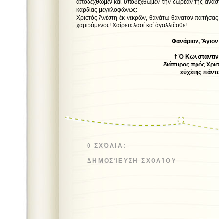
ἀποδεχθῶμεν καί ὑποδεχθῶμεν τήν δωρεάν τῆς ἀνασ
καρδίας μεγαλοφώνως:
Χριστός Ἀνέστη ἐκ νεκρῶν, θανάτῳ θάνατον πατήσας κ
χαρισάμενος! Χαίρετε λαοί καί ἀγαλλιᾶσθε!
Φανάριον, Ἅγιον Πάσχ
† Ὁ Κωνσταντινου
διάπυρος πρός Χριστόν 
εὐχέτης πάντων 
0 ΣΧΌΛΙΑ:
ΔΗΜΟΣΊΕΥΣΗ ΣΧΟΛΊΟΥ