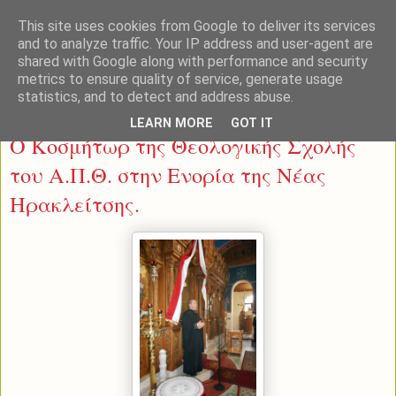
This site uses cookies from Google to deliver its services
and to analyze traffic. Your IP address and user-agent are
shared with Google along with performance and security
metrics to ensure quality of service, generate usage
statistics, and to detect and address abuse.
Δευτέρα 28 Απριλίου 2014
LEARN MORE
GOT IT
Ο Κοσμήτωρ της Θεολογικής Σχολής
του Α.Π.Θ. στην Ενορία της Νέας
Ηρακλείτσης.