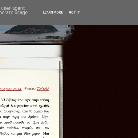
d user-agent
enerate usage
LEARN MORE
GOT IT
| Ετικέτες
ΣΧΟΛΙΑ
ουαρίου 2014
''
Η Βίβλος που είχε στην τσέπη
 οδηγό λεωφορείου από σχεδόν
κι Ουάγκονερ, από το Οχάιο των
ο στην άκρη του δρόμου λόγω
ου προσπαθούσε να βρει λύση,
ρία ενόπλων νεαρών που τον
τήθος και μία στον μηρό.
Μια