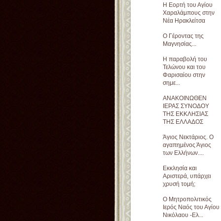
Η Εορτή του Αγίου
Χαραλάμπους στην
Νέα Ηρακλείτσα
Ο Γέροντας της
Μαγνησίας...
Η παραβολή του
Τελώνου και του
Φαρισαίου στην
σημε...
ΑΝΑΚΟΙΝΩΘΕΝ
ΙΕΡΑΣ ΣΥΝΟΔΟΥ
ΤΗΣ ΕΚΚΛΗΣΙΑΣ
ΤΗΣ ΕΛΛΑΔΟΣ
Άγιος Νεκτάριος. Ο
αγαπημένος Άγιος
των Ελλήνων....
Εκκλησία και
Αριστερά, υπάρχει
χρυσή τομή;
Ο Μητροπολιτικός
Ιερός Ναός του Αγίου
Νικόλαου -Ελ...