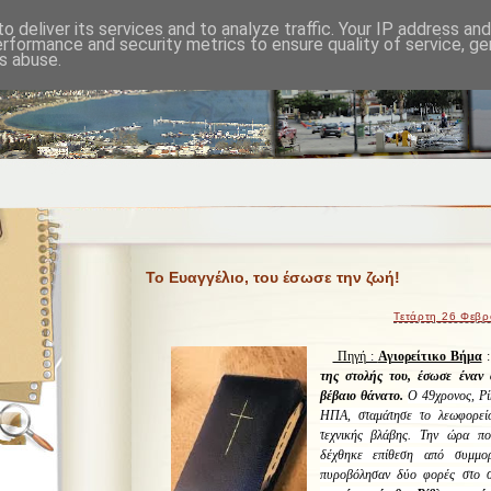
o deliver its services and to analyze traffic. Your IP address an
erformance and security metrics to ensure quality of service, g
s abuse.
Το Ευαγγέλιο, του έσωσε την ζωή!
Τετάρτη 26 Φεβρ
Πηγή :
Αγιορείτικο Βήμα
: 
της στολής του, έσωσε έναν
βέβαιο θάνατο.
Ο 49χρονος, Ρί
ΗΠΑ, σταμάτησε το λεωφορεί
τεχνικής βλάβης. Την ώρα π
δέχθηκε επίθεση από συμμο
πυροβόλησαν δύο φορές στο σ