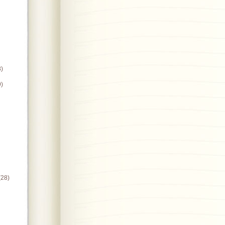
8)
9)
(28)