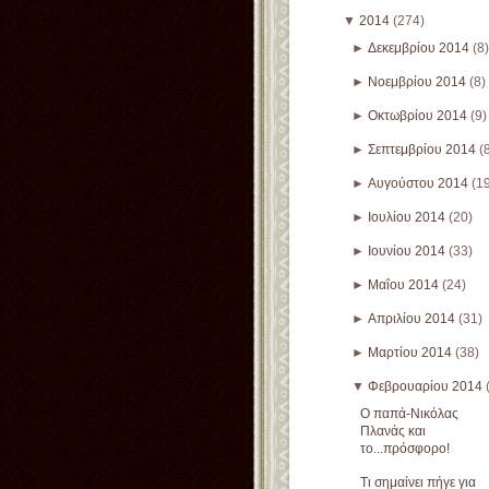
▼
2014
(274)
►
Δεκεμβρίου 2014
(8)
►
Νοεμβρίου 2014
(8)
►
Οκτωβρίου 2014
(9)
►
Σεπτεμβρίου 2014
(
►
Αυγούστου 2014
(1
►
Ιουλίου 2014
(20)
►
Ιουνίου 2014
(33)
►
Μαΐου 2014
(24)
►
Απριλίου 2014
(31)
►
Μαρτίου 2014
(38)
▼
Φεβρουαρίου 2014
Ο παπά-Νικόλας
Πλανάς και
το...πρόσφορο!
Τι σημαίνει πήγε για