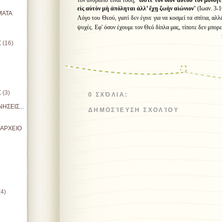
τον άνθρωπο είναι τόση, ''
ὥ
στε
τ
ὸ
ν
υ
ἱὸ
ν
α
ὐ
το
ῦ
τ
ὸ
ν
μονογε
ε
ἰ
ς
α
ὐ
τ
ὸ
ν
μ
ὴ
ἀ
π
ό
ληται
ἀ
λλ
’
ἔ
χ
ῃ
ζω
ὴ
ν
α
ἰώ
νιον
'' (Ιωαν. 3
ΜΑΤΑ
Λόγο του Θεού, γιατί δεν έγινε για να κοσμεί τα σπίτια, αλλ
ψυχές. Εφ' όσον έχουμε τον Θεό δίπλα μας, τίποτε δεν μπορε
π. Θωμάς Ανδ
Σ
(16)
Σ
(3)
0 ΣΧΌΛΙΑ:
ΗΣΕΙΣ...
ΔΗΜΟΣΊΕΥΣΗ ΣΧΟΛΊΟΥ
ΙΑΡΧΕΙΟ
(4)