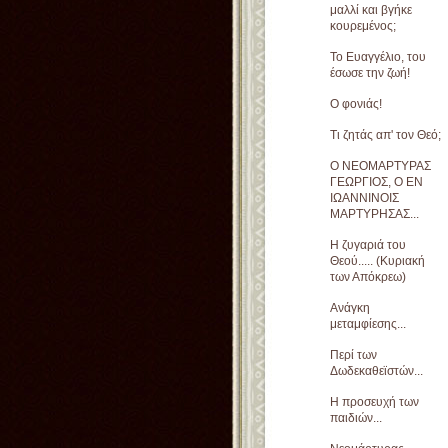
μαλλί και βγήκε
κουρεμένος;
Το Ευαγγέλιο, του
έσωσε την ζωή!
Ο φονιάς!
Τι ζητάς απ' τον Θεό;
Ο ΝΕΟΜΑΡΤΥΡΑΣ
ΓΕΩΡΓΙΟΣ, Ο ΕΝ
ΙΩΑΝΝΙΝΟΙΣ
ΜΑΡΤΥΡΗΣΑΣ...
Η ζυγαριά του
Θεού..... (Κυριακή
των Απόκρεω)
Ανάγκη
μεταμφίεσης...
Περί των
Δωδεκαθεϊστών...
Η προσευχή των
παιδιών...