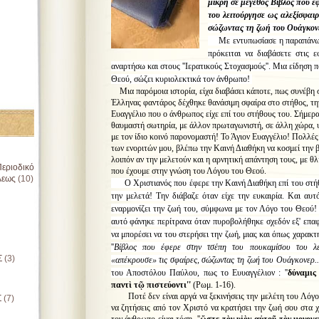
μικρή σε μέγεθος Βίβλος που έ
του λειτούργησε ως αλεξίσφαιρ
σώζωντας τη ζωή του Ουάγκονε
Με εντυπωσίασε η παραπάνω ε
πρόκειται να διαβάσετε στις 
αναρτήσω και στους ''Ιερατικούς Στοχασμούς''. Μια είδηση 
Θεού, σώζει κυριολεκτικά τον άνθρωπο!
Μια παρόμοια ιστορία, είχα διαβάσει κάποτε, πως συνέβη 
Έλληνας φαντάρος δέχθηκε θανάσιμη σφαίρα στο στήθος, την
Ευαγγέλιο που ο άνθρωπος είχε επί του στήθους του. Σήμερα
θαυμαστή σωτηρία, με άλλον πρωταγωνιστή, σε άλλη χώρα, 
με τον ίδιο κοινό παρονομαστή! Το Άγιον Ευαγγέλιο! Πολλές
των ενοριτών μου, βλέπω την Καινή Διαθήκη να κοσμεί την 
λοιπόν αν την μελετούν και η αρνητική απάντηση τους, με θλίβ
εριοδικό
που έχουμε στην γνώση του Λόγου του Θεού.
λεως
(10)
Ο Χριστιανός που έφερε την Καινή Διαθήκη επί του στήθου
την μελετά! Την διάβαζε όταν είχε την ευκαιρία. Και αυτ
εναρμονίζει την ζωή του, σύμφωνα με τον Λόγο του Θεού!
αυτό φάνηκε περίτρανα όταν πυροβολήθηκε σχεδόν εξ' επα
να μπορέσει να του στερήσει την ζωή, μιας και όπως χαρακ
''
Βίβλος που έφερε στην τσέπη του πουκαμίσου του λε
Σ
(3)
«απέκρουσε» τις σφαίρες, σώζωντας τη ζωή του Ουάγκονερ...
του Αποστόλου Παύλου, πως το Ευυαγγέλιον : ''
δ
ύ
ναμις
παντ
ὶ
τ
ῷ
πιστε
ύ
οντι''
(Ρωμ. 1-16).
Ποτέ δεν είναι αργά να ξεκινήσεις την μελέτη του Λόγου
Σ
(7)
να ζητήσεις από τον Χριστό να κρατήσει την ζωή σου στα 