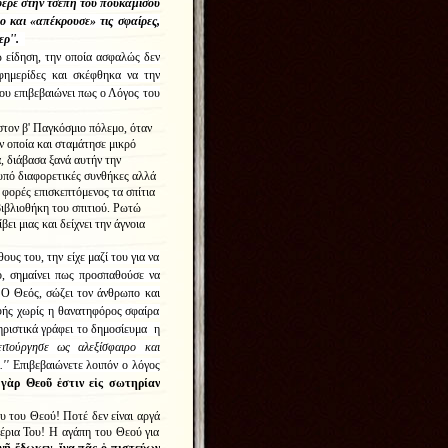
φερε στην τσέπη του πουκαμίσου
ο και «απέκρουσε» τις σφαίρες,
ρ''.
ίδηση, την οποία ασφαλώς δεν
εφημερίδες και σκέφθηκα να την
που επιβεβαιώνει πως ο Λόγος του
στον β' Παγκόσμιο πόλεμο, όταν
 οποία και σταμάτησε μικρό
, διάβασα ξανά αυτήν την
υπό διαφορετικές συνθήκες αλλά
 φορές επισκεπτόμενος τα σπίτια
βιβλιοθήκη του σπιτιού. Ρωτώ
ει μιας και δείχνει την άγνοια
ς του, την είχε μαζί του για να
ό, σημαίνει πως προσπαθούσε να
 Ο Θεός, σώζει τον άνθρωπο και
φής χωρίς η θανατηφόρος σφαίρα
τηριστικά γράφει το δημοσίευμα η
ιτούργησε ως αλεξίσφαιρο και
''
Επιβεβαιώνετε λοιπόν ο λόγος
 γ
ὰ
ρ Θεο
ῦ
ἐ
στιν ε
ἰ
ς σωτηρ
ί
αν
 του Θεού! Ποτέ δεν είναι αργά
χέρια Του! Η αγάπη του Θεού για