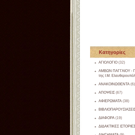
Κατηγορίες
ΑΓΙΟΛΟΓΙΟ
(32)
ΑΜΒΩΝ ΠΑΓΓΑΙΟΥ - Π
της Ι.Μ. Ελευθερουπό
ΑΝΑΚΟΙΝΩΘΕΝΤΑ
(6)
ΑΠΟΨΕΙΣ
(67)
ΑΦΙΕΡΩΜΑΤΑ
(38)
ΒΙΒΛΙΟΠΑΡΟΥΣΙΑΣΕΙ
ΔΙΑΦΟΡΑ
(19)
ΔΙΔΑΚΤΙΚΕΣ ΙΣΤΟΡΙΕ
ΔΙΗΓΗΜΑΤΑ
(9)