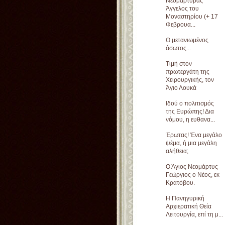
Νεομάρτυρας
Άγγελος του
Μοναστηρίου (+ 17
Φεβρουα...
Ο μετανιωμένος
άσωτος...
Τιμή στον
πρωτεργάτη της
Χειρουργικής, τον
Άγιο Λουκά
Ιδού ο πολιτισμός
της Ευρώπης! Δια
νόμου, η ευθανα...
Έρωτας! Ένα μεγάλο
ψέμα, ή μια μεγάλη
αλήθεια;
Ο Άγιος Νεομάρτυς
Γεώργιος ο Νέος, εκ
Κρατόβου.
Η Πανηγυρική
Αρχιερατική Θεία
Λειτουργία, επί τη μ...