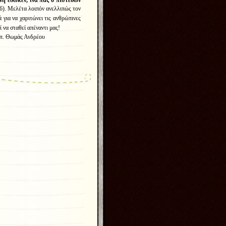
ν
ῆ
ἔ
δωκεν
,
ἵ
να
π
ᾶ
ς
ὁ
πιστε
ύ
ων
-16). Μελέτα λοιπόν
ανελλιπώς τον
ά για να χαριτώνει τις ανθρώπινες
ί να σταθεί απέναντι μας!
ρέου