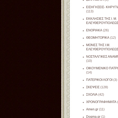
ΕΙΣΗΓΗΣΕΙΣ- ΚΗΡΥΓ
(113)
ΕΚΚΛΗΣΙΕΣ ΤΗΣ Ι. Μ.
ΕΛΕΥΘΕΡΟΥΠΟΛΕΩ
ΕΝΟΡΙΑΚΑ
(26)
ΘΕΟΜΗΤΟΡΙΚΑ
(12)
ΜΟΝΕΣ ΤΗΣ Ι.Μ.
ΕΛΕΥΘΕΡΟΥΠΟΛΕΩ
ΝΟΣΤΑΛΓΙΚΕΣ ΑΝΑΜΝ
(10)
ΟΙΚΟΥΜΕΝΙΚΟ ΠΑΤΡ
(14)
ΠΑΤΕΡΙΚΟΙ ΛΟΓΟΙ
(3)
ΣΚΕΨΕΙΣ
(128)
ΣΧΟΛΙΑ
(42)
ΧΡΟΝΟΓΡΑΦΗΜΑΤΑ
Amen.gr
(11)
Dogma.gr
(1)