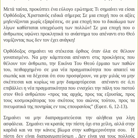
Μετά ταύτα, προκύπτει ένα εύλογο ερώτημα; Τι σημαίνει να είσαι
Ορθόδοξος Χριστιανός ειδικά σήμερα; Σε μια εποχή που οι αξίες
μηδενίζονται χωρίς εξαιρέσεις, σε μια εποχή που το δικαίωμα των
λίγων καθίσταται υποχρέωση των πολλών! Σε μια εποχή που ο
άνθρωπος υψώνει προκλητικά το ανάστημα του απέναντι στο Θεό
νομίζοντας πως δεν τον έχει ανάγκη!
Ορθόδοξος σημαίνει να στέκεσαι όρθιος όταν όλα σε θέλουν
γονατισμένο. Να μην κάμπτεσαι απέναντι στις προκλήσεις που
θέλουν τον άνθρωπο, την Εικόνα Του Θεού έρμαιο των παθών
του, πειθαρχημένο σε μια νέα πραγματικότητα που απαιτεί να
σιωπάς και να δέχεσαι ότι σου προσφέρουν, να μην μιλάς να μην
σκέπτεσαι και κυρίως να μην διαμαρτύρεσαι απέναντι σε ό,τι
επιβάλλει η νέα πραγματικότητα που ενισχύει την πάλη του πιστού
στον Θεό ανθρώπου «προς τας αρχάς, προς τας εξουσίας, προς
τους κοσμοκράτορας του σκότους του αιώνος τούτου, προς τα
πνευματικά της πονηρίας εν τοις επουρανίοις” (Εφεσ. 6, 12-13).
Σημαίνει να μην διαπραγματεύεσαι την αλήθεια για λίγη
ασφάλεια. Σημαίνει να κρατάς την πίστη όχι στα χείλη, αλλά στην
καρδιά και να την κάνεις βίωμα στην καθημερινότητα σου. Η
πίστη δεν είναι διαπραγματεύσιμη . Δεν είναι για τους πολλούς