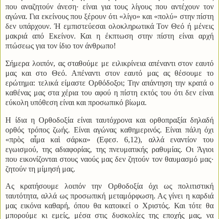
που αναζητούν άνεση· είναι για τους λίγους που αντέχουν τον
αγώνα. Για εκείνους που ξέρουν ότι «λίγο» και «πολύ» στην πίστη
δεν υπάρχουν. Ή εμπιστεύεσαι ολοκληρωτικά Τον Θεό ή μένεις
μακριά από Εκείνον. Και η έκπτωση στην πίστη είναι αρχή
πτώσεως για τον ίδιο τον άνθρωπο!
Σήμερα λοιπόν, ας σταθούμε με ειλικρίνεια απέναντι στον εαυτό
μας και στο Θεό. Απέναντι στον εαυτό μας ας θέσουμε το
ερώτημα: τελικά είμαστε Ορθόδοξοι; Την απάντηση την κρατά ο
καθένας μας στα χέρια του αφού η πίστη εκτός του ότι δεν είναι
εύκολη υπόθεση είναι και προσωπικό βίωμα.
Η ίδια η Ορθοδοξία είναι ταυτόχρονα και ορθοπραξία δηλαδή
ορθός τρόπος ζωής. Είναι αγώνας καθημερινός. Είναι πάλη όχι
«πρὸς αἷμα καὶ σάρκα» (Εφεσ. 6,12), αλλά εναντίον του
εγωισμού, της αδιαφορίας, της πνευματικής ραθυμίας. Οι Άγιοι
που εικονίζονται στους ναούς μας δεν ζητούν τον θαυμασμό μας·
ζητούν τη μίμησή μας.
Ας κρατήσουμε λοιπόν την Ορθοδοξία όχι ως πολιτιστική
ταυτότητα, αλλά ως προσωπική μεταμόρφωση. Ας γίνει η καρδιά
μας εικόνα καθαρή, όπου θα κατοικεί ο Χριστός. Και τότε θα
μπορούμε κι εμείς, μέσα στις δυσκολίες της εποχής μας, να