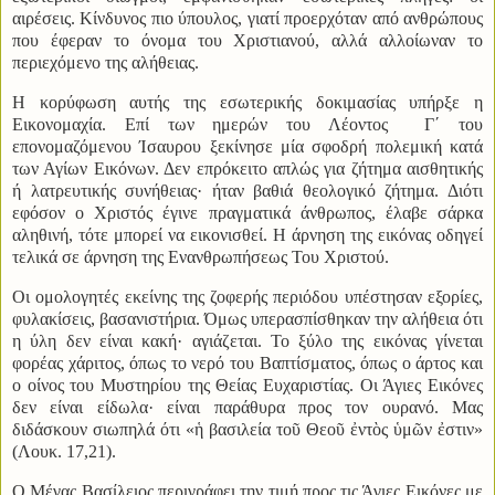
αιρέσεις. Κίνδυνος πιο ύπουλος, γιατί προερχόταν από ανθρώπους
που έφεραν το όνομα του Χριστιανού, αλλά αλλοίωναν το
περιεχόμενο της αλήθειας.
Η κορύφωση αυτής της εσωτερικής δοκιμασίας υπήρξε η
Εικονομαχία. Επί των ημερών του Λέοντος Γ΄ του
επονομαζόμενου Ίσαυρου ξεκίνησε μία σφοδρή πολεμική κατά
των Αγίων Εικόνων. Δεν επρόκειτο απλώς για ζήτημα αισθητικής
ή λατρευτικής συνήθειας· ήταν βαθιά θεολογικό ζήτημα. Διότι
εφόσον ο Χριστός έγινε πραγματικά άνθρωπος, έλαβε σάρκα
αληθινή, τότε μπορεί να εικονισθεί. Η άρνηση της εικόνας οδηγεί
τελικά σε άρνηση της Ενανθρωπήσεως Του Χριστού.
Οι ομολογητές εκείνης της ζοφερής περιόδου υπέστησαν εξορίες,
φυλακίσεις, βασανιστήρια. Όμως υπερασπίσθηκαν την αλήθεια ότι
η ύλη δεν είναι κακή· αγιάζεται. Το ξύλο της εικόνας γίνεται
φορέας χάριτος, όπως το νερό του Βαπτίσματος, όπως ο άρτος και
ο οίνος του Μυστηρίου της Θείας Ευχαριστίας. Οι Άγιες Εικόνες
δεν είναι είδωλα· είναι παράθυρα προς τον ουρανό. Μας
διδάσκουν σιωπηλά ότι «ἡ βασιλεία τοῦ Θεοῦ ἐντὸς ὑμῶν ἐστιν»
(Λουκ. 17,21).
Ο Μέγας Βασίλειος περιγράφει την τιμή προς τις Άγιες Εικόνες με