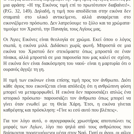
μια φράση: «Η της Εικόνος τιμή επί το πρωτότυπον διαβαίνει!».
(P.G. 32, 149). Δηλαδή, η τιμή που αποδίδεται στην εικόνα δεν
σταματά στο υλικό αντικείμενο, αλλά αναφέρεται στο
εικονιζόμενο πρόσωπο. Δεν λατρεύουμε το ξύλο και τα χρώματα·
τιμούμε τον Χριστό, την Παναγία, τους Αγίους μας.
Οι Άγιες Εικόνες είναι θεολογία σε χρώμα. Εκεί όπου ο λόγος
σιωπά, η εικόνα μιλά. Διδάσκει χωρίς φωνή. Μπροστά σε μια
εικόνα του Χριστού δεν στεκόμαστε όπως μπροστά σε έναν
πίνακα, αλλά μπροστά σε μια παρουσία που μας καλεί σε σχέση.
Η εικόνα δεν είναι διακόσμηση του ναού· είναι η μαρτυρία ότι ο
ουρανός άγγιξε τη γη.
Η τιμή των εικόνων είναι επίσης τιμή προς τον άνθρωπο. Διότι
κάθε άγιος που εικονίζεται είναι απόδειξη ότι η ανθρώπινη φύση
μπορεί να μεταμορφωθεί. Η εικόνα δεν παρουσιάζει απλώς ένα
ιστορικό πρόσωπο· παρουσιάζει τον άνθρωπο όπως μπορεί να
γίνει όταν ενωθεί με τη Θεία Χάρη. Έτσι, η εικόνα γίνεται
καθρέφτης και πρόσκληση: «Γίνε κι εσύ αυτό που βλέπεις».
Για τον λόγο αυτό, ο αγιογραφικός χρωστήρας αποτυπώνει τις
μορφές των Αγίων, λίγο πιο ψηλά από τους ανθρώπους που
βρίσκονται προσευχόμενοι μέσα στον Ναό. Γιατί οι άγιοι, οι φίλοι