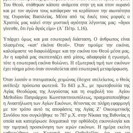
Του Θεού, στάθηκαν κάποτε ανάμεσα στην γη και στον ουρανό
και με τον αγώνα τους κατάφεραν να κερδίσουν την αιωνιότητα
της Ουρανίας Βασιλείας. Μέσα από τις δικές τους μορφές ο
Χριστός μας καλεί στην μυστική αγιότητα λέγοντας μας: «ἅγιοι
γίνεσθε, ὅτι ἐγὼ ἅγιός εἰμι» (Α΄ Πέτρ. 1,16).
Υπάρχει όμως και μια εσωτερική διάσταση. Ο άνθρωπος είναι
πλασμένος «κατ’ εἰκόνα Θεοῦ». Όταν τιμούμε την εικόνα,
καλούμαστε να διαφυλάξουμε και την εικόνα του Θεού μέσα μας.
Αν η καρδιά μας σκοτεινιάζει από μίσος, αδιαφορία ή εγωισμό,
τότε η εσωτερική εικόνα θολώνει. Η εξωτερική τιμή των εικόνων
έχει νόημα μόνο όταν συνοδεύεται από εσωτερική μεταμόρφωση.
Όταν λοιπόν ο πνευματικός χειμώνας έδειχνε ατελείωτος, ο Θεός
ανέδειξε πρόσωπα φωτεινά. Το 843 μ.Χ., με πρωτοβουλία της
Αγίας Θεοδώρας της Αυγούστας και τη συμβολή του Αγίου
Μεθοδίου Πατριάρχου Κωνσταντινουπόλεως, πραγματοποιήθηκε
η Αναστήλωση των Αγίων Εικόνων, θέτοντας σε πλήρη εφαρμογή
με τον τρόπο αυτό τις αποφάσεις της Αγίας Ζ’ Οικουμενικής
Συνόδου που συγκλήθηκε το 787 μ.Χ. στην Νίκαια της Βιθυνίας η
οποία και κατοχύρωσε δογματικά την ορθόδοξη εικονολογία και
την τιμητική προσκύνηση των ιερών εικόνων. Η ημέρα εκείνη
καθιερώθηκε ως Κυριακή της Ορθοδοξίας, όχι για να