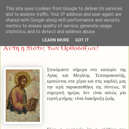
This site uses cookies from Google to deliver its services
and to analyze traffic. Your IP address and user-agent are
shared with Google along with performance and security
metrics to ensure quality of service, generate usage
statistics, and to detect and address abuse.
Κυριακή 1 Μαρτίου 2026
LEARN MORE
GOT IT
Αύτη η πίστις των Ορθοδόξων!
Στεκόμαστε σήμερα στο κατώφλι της
Αγίας και Μεγάλης Τεσσαρακοστής,
κρατώντας στα χέρια και στις καρδιές μας
την ιερή παρακαταθήκη της πίστεως. Η
σημερινή ημέρα, δεν είναι απλώς μία
εορτή μνήμης· είναι διακήρυξη ζωής.