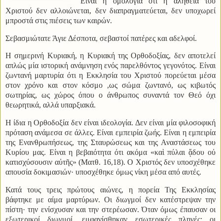
Είναι η ομολογία ότι η αλήθεια του
Χριστού δεν αλλοιώνεται, δεν διαπραγματεύεται, δεν υποχωρεί
μπροστά στις πιέσεις των καιρών.
Σεβασμιώτατε Άγιε Δέσποτα, σεβαστοί πατέρες και αδελφοί.
Η σημερινή Κυριακή, η Κυριακή της Ορθοδοξίας, δεν αποτελεί
απλώς μία ιστορική ανάμνηση ενός παρελθόντος γεγονότος. Είναι
ζωντανή μαρτυρία ότι η Εκκλησία του Χριστού πορεύεται μέσα
στον χρόνο και στον κόσμο ,ως σώμα ζωντανό, ως κιβωτός
σωτηρίας, ως χώρος όπου ο άνθρωπος συναντά τον Θεό όχι
θεωρητικά, αλλά υπαρξιακά.
Η ίδια η Ορθοδοξία δεν είναι ιδεολογία. Δεν είναι μία φιλοσοφική
πρόταση ανάμεσα σε άλλες. Είναι εμπειρία ζωής. Είναι η εμπειρία
της Ενανθρωπήσεως, της Σταυρώσεως και της Αναστάσεως του
Κυρίου μας. Είναι η βεβαιότητα ότι ακόμα «καὶ πύλαι ᾅδου οὐ
κατισχύσουσιν αὐτῆς» (Ματθ. 16,18). Ο Χριστός δεν υποσχέθηκε
απουσία δοκιμασιών· υποσχέθηκε όμως νίκη μέσα από αυτές.
Κατά τους τρεις πρώτους αιώνες, η πορεία Της Εκκλησίας
βάφτηκε με αίμα μαρτύρων. Οι διωγμοί δεν κατέστρεψαν την
πίστη· την ενίσχυσαν και την στερέωσαν. Όταν όμως έπαυσαν οι
εξωτερικοί διωγμοί, εμφανίσθηκαν εσωτερικές πληγές: οι