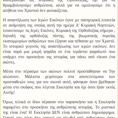
θριαμβολογούμε ανθρώπινα, αλλά για να ομολογούμε ότι η
αλήθεια του Χριστού δεν φυλακίζεται.
Η αναστήλωση των Ιερών Εικόνων έγινε με πανηγυρική λιτανεία
σε ανάμνηση της οποίας αυτή την ημέρα Α’ Κυριακή Νηστειών,
λιτανεύουμε τις Ιερές Εικόνες. Κυριακή της Ορθοδοξίας σήμερα ,
δηλαδή της ορθόδοξης πίστης, της βιωματικής πορείας
εκατομμυρίων ανθρώπων που έζησαν και πέθαναν με τον Χριστό.
Το ιστορικό γεγονός της αναστήλωσης των ιερών εικόνων, δεν
είναι παρά μια μικρή ψηφίδα σε ένα τεράστιο ψηφιδωτό που
υπάρχει στο προσκήνιο της ιστορίας για πάνω από είκοσι ένα
αιώνες.
Μέσα στο πέρασμα των αιώνων πολλοί προσπάθησαν να Την
αλώσουν. Μάλιστα χειρότεροι στα αποτελέσματα των
προσπαθειών τους για τον σκοπό αυτό, φάνηκαν όσοι βρέθηκαν
μέσα στο σκάφος που λέγεται Εκκλησία και όχι όσοι ήταν εκτός
Αυτής!
Όμως τελικά οι ίδιοι πέρασαν στο παρασκήνιο και η Εκκλησία
παραμένει στο προσκήνιο της ανθρώπινης ιστορίας. Το μυστικό
της είναι ένα! Η Εκκλησία ΔΕΝ είναι ανθρώπινο δημιούργημα.
Γιαυτό τον λόγο δεν μπορεί να αλωθεί από ανθρώπους όσες