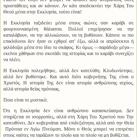
προσπάθειες και αν κάνουν. Αν κάτι αποδεικνύει την Χάρη Του
Θεού μέσα στην Εκκλησία, τούτο είναι!
Η Εκκλησία ταξιδεύει μέσα στους αιώνες σαν καράβι σε
φουρτουνιασμένη θάλασσα. Πολλοί επιχείρησαν να την
καταλάβουν, να την αλλοιώσουν, να τη βυθίσουν. Κάποτε οι πιο
επικίνδυνοι δεν ήταν οι εχθροί απ’ έξω, αλλά οι απρόσεκτοι ή
φιλόδοξοι μέσα στο ίδιο το σκάφος. Κι όμως —παράδοξο μέγα—
εκείνοι χάθηκαν στο σκοτάδι της ιστορίας και το καράβι συνεχίζει
να πλέει.
Η Εκκλησία πολεμήθηκε, αλλά δεν κατελύθη. Κλυδωνίστηκε,
αλλά δεν βυθίστηκε. Και αυτό διότι κυβερνήτης Της είναι ο
Χριστός. Η ιστορία Της δεν είναι ιστορία ανθρώπινης ισχύος,
αλλά ιστορία θείας πρόνοιας.
Ποιο είναι το μυστικό;
Ότι η Εκκλησία δεν είναι ανθρώπινο κατασκεύασμα. Δεν
στηρίζεται σε ισορροπίες, αλλά στη Χάρη Του Χριστού που Την
κατευθύνει. Δεν κυβερνάται από επιδεξιότητα, αλλά από την Θεία
Πρόνοια εν Αγίω Πνεύματι. Μόνο ο Θεός μπορεί να επιτρέπει
στους ναύτες να ταράζουν το πλοίο και το πλοίο να μη βυθίζεται.